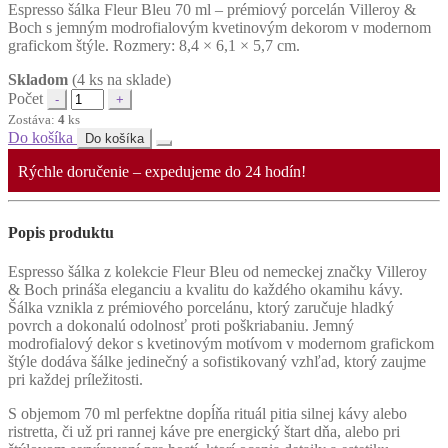
Espresso šálka Fleur Bleu 70 ml – prémiový porcelán Villeroy &
Boch s jemným modrofialovým kvetinovým dekorom v modernom
grafickom štýle. Rozmery: 8,4 × 6,1 × 5,7 cm.
Skladom
(4 ks na sklade)
Počet
Zostáva:
4
ks
Do košíka
Do košíka
Rýchle doručenie – expedujeme do 24 hodín!
Popis produktu
Espresso šálka z kolekcie Fleur Bleu od nemeckej značky Villeroy
& Boch prináša eleganciu a kvalitu do každého okamihu kávy.
Šálka vznikla z prémiového porcelánu, ktorý zaručuje hladký
povrch a dokonalú odolnosť proti poškriabaniu. Jemný
modrofialový dekor s kvetinovým motívom v modernom grafickom
štýle dodáva šálke jedinečný a sofistikovaný vzhľad, ktorý zaujme
pri každej príležitosti.
S objemom 70 ml perfektne dopĺňa rituál pitia silnej kávy alebo
ristretta, či už pri rannej káve pre energický štart dňa, alebo pri