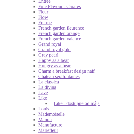
Entrée
Fine Flavour - Carafes
Fleur
Flow
For me
French garden fleurence
French garden orange
French garden valence
Grand royal
Grand royal gold
Gray pearl
Happy as a bear
Hungry as a bear
Charm a breakfast design naif
Chateau septfontaines
La classica
La divina
Lave
Like
Like - dostupne od mája
Louis
Mademoiselle
Manoir
Manufacture
Mariefleur