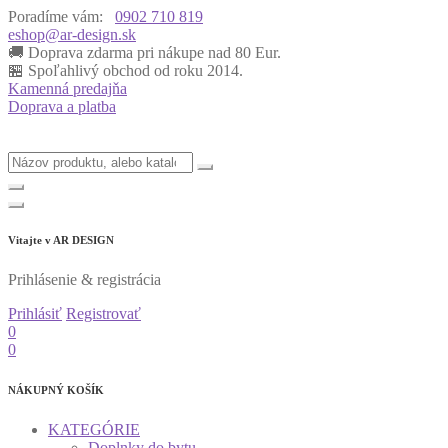
Poradíme vám:
0902 710 819
eshop@ar-design.sk
🚚 Doprava zdarma pri nákupe nad 80 Eur.
🏪 Spoľahlivý obchod od roku 2014.
Kamenná predajňa
Doprava a platba
Vitajte v
AR DESIGN
Prihlásenie & registrácia
Prihlásiť
Registrovať
0
0
NÁKUPNÝ KOŠÍK
KATEGÓRIE
Doplnky do bytu