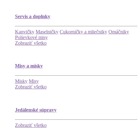
Servis a doplnky
Kanvičky
Maselničky
Cukorničky a mliečniky
Omáčniky
Polievkové misy
Zobraziť všetko
Misy a misky
Misky
Misy
Zobraziť všetko
Jedálenské súpravy
Zobraziť všetko