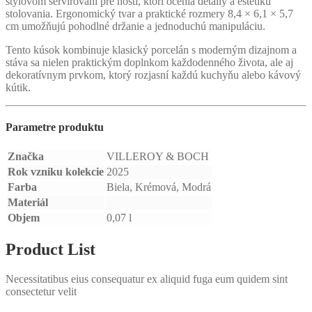
štýlovom servírovaní pre hostí, ktorí ocenia detaily a estetiku
stolovania. Ergonomický tvar a praktické rozmery 8,4 × 6,1 × 5,7
cm umožňujú pohodlné držanie a jednoduchú manipuláciu.
Tento kúsok kombinuje klasický porcelán s moderným dizajnom a
stáva sa nielen praktickým doplnkom každodenného života, ale aj
dekoratívnym prvkom, ktorý rozjasní každú kuchyňu alebo kávový
kútik.
Parametre produktu
Značka
VILLEROY & BOCH
Rok vzniku kolekcie
2025
Farba
Biela, Krémová, Modrá
Materiál
Objem
0,07 l
Product List
Necessitatibus eius consequatur ex aliquid fuga eum quidem sint
consectetur velit