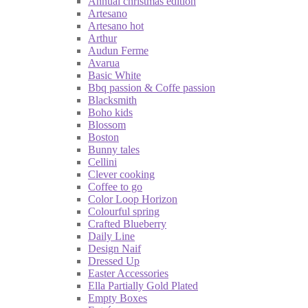
Annual christmas edition
Artesano
Artesano hot
Arthur
Audun Ferme
Avarua
Basic White
Bbq passion & Coffe passion
Blacksmith
Boho kids
Blossom
Boston
Bunny tales
Cellini
Clever cooking
Coffee to go
Color Loop Horizon
Colourful spring
Crafted Blueberry
Daily Line
Design Naif
Dressed Up
Easter Accessories
Ella Partially Gold Plated
Empty Boxes