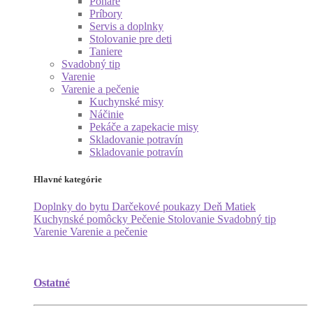
Poháre
Príbory
Servis a doplnky
Stolovanie pre deti
Taniere
Svadobný tip
Varenie
Varenie a pečenie
Kuchynské misy
Náčinie
Pekáče a zapekacie misy
Skladovanie potravín
Skladovanie potravín
Hlavné kategórie
Doplnky do bytu
Darčekové poukazy
Deň Matiek
Kuchynské pomôcky
Pečenie
Stolovanie
Svadobný tip
Varenie
Varenie a pečenie
Ostatné