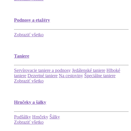
Podnosy a etažéry
Zobraziť všetko
Taniere
Servírovacie taniere a podnosy
Jedálenské taniere
Hlboké
taniere
Dezertné taniere
Na cestoviny
Špeciálne taniere
Zobraziť všetko
Hrnčeky a šálky
Podšálky
Hrnčeky
Šálky
Zobraziť všetko