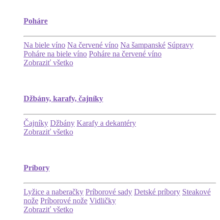
Poháre
Na biele víno
Na červené víno
Na šampanské
Súpravy
Poháre na biele víno
Poháre na červené víno
Zobraziť všetko
Džbány, karafy, čajníky
Čajníky
Džbány
Karafy a dekantéry
Zobraziť všetko
Príbory
Lyžice a naberačky
Príborové sady
Detské príbory
Steakové
nože
Príborové nože
Vidličky
Zobraziť všetko