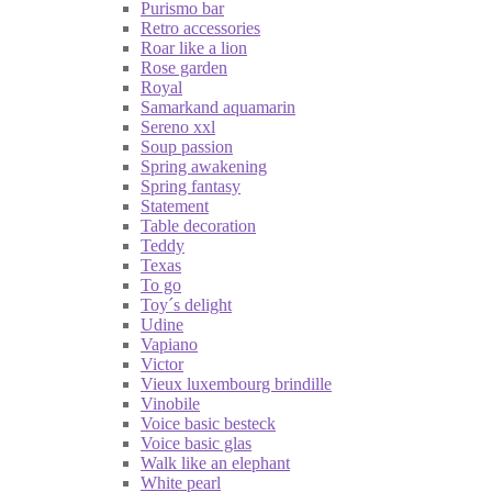
Purismo bar
Retro accessories
Roar like a lion
Rose garden
Royal
Samarkand aquamarin
Sereno xxl
Soup passion
Spring awakening
Spring fantasy
Statement
Table decoration
Teddy
Texas
To go
Toy´s delight
Udine
Vapiano
Victor
Vieux luxembourg brindille
Vinobile
Voice basic besteck
Voice basic glas
Walk like an elephant
White pearl