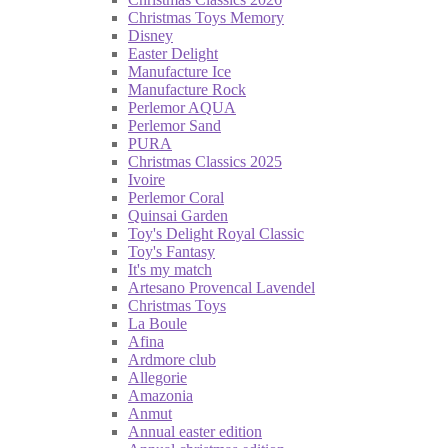
Christmas Toys Memory
Disney
Easter Delight
Manufacture Ice
Manufacture Rock
Perlemor AQUA
Perlemor Sand
PURA
Christmas Classics 2025
Ivoire
Perlemor Coral
Quinsai Garden
Toy's Delight Royal Classic
Toy's Fantasy
It's my match
Artesano Provencal Lavendel
Christmas Toys
La Boule
Afina
Ardmore club
Allegorie
Amazonia
Anmut
Annual easter edition