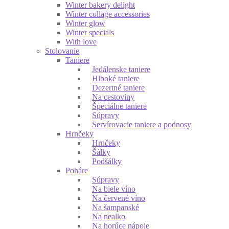
Winter bakery delight
Winter collage accessories
Winter glow
Winter specials
With love
Stolovanie
Taniere
Jedálenske taniere
Hlboké taniere
Dezertné taniere
Na cestoviny
Špeciálne taniere
Súpravy
Servírovacie taniere a podnosy
Hrnčeky
Hrnčeky
Šálky
Podšálky
Poháre
Súpravy
Na biele víno
Na červené víno
Na šampanské
Na nealko
Na horúce nápoje