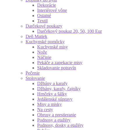
Dekorácie
Interiérové vône
Ostatné
Textil
Darčekové poukazy
Darčekový poukaz 20, 50, 100 Eur
Deň Matiek
Kuchynské pomôcky
Kuchynské misy
Nože
Náčinie
Pekáče a zapekacie misy
Skladovanie potravín
Pečenie
Stolovanie
Džbány a karafy
Džbány, karafy, čajníky
Hrnčeky a šálky
Jedálenské súpravy
Misy a misky
Na cesty
Obrusy a prestieranie
Podnosy a etažéry
Podnosy, dosky a etažéry