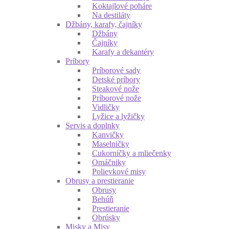
Koktajlové poháre
Na destiláty
Džbány, karafy, čajníky
Džbány
Čajníky
Karafy a dekantéry
Príbory
Príborové sady
Detské príbory
Steakové nože
Príborové nože
Vidličky
Lyžice a lyžičky
Servis a doplnky
Kanvičky
Maselničky
Cukorničky a mliečenky
Omáčniky
Polievkové misy
Obrusy a prestieranie
Obrusy
Behúň
Prestieranie
Obrúsky
Misky a Misy