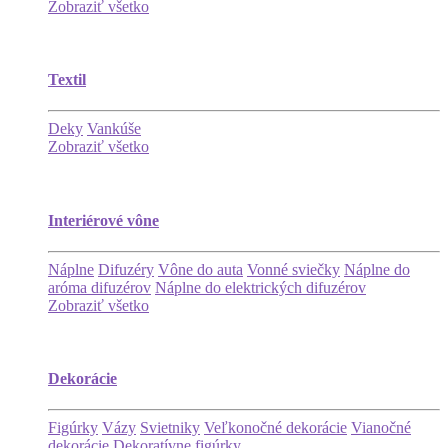
Zobraziť všetko
Textil
Deky
Vankúše
Zobraziť všetko
Interiérové vône
Náplne
Difuzéry
Vône do auta
Vonné sviečky
Náplne do
aróma difuzérov
Náplne do elektrických difuzérov
Zobraziť všetko
Dekorácie
Figúrky
Vázy
Svietniky
Veľkonočné dekorácie
Vianočné
dekorácie
Dekoratívne figúrky