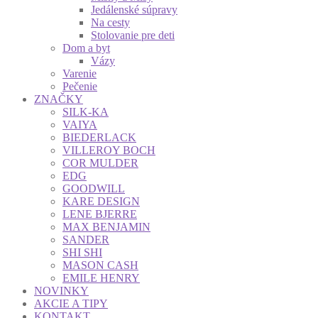
Jedálenské súpravy
Na cesty
Stolovanie pre deti
Dom a byt
Vázy
Varenie
Pečenie
ZNAČKY
SILK-KA
VAIYA
BIEDERLACK
VILLEROY BOCH
COR MULDER
EDG
GOODWILL
KARE DESIGN
LENE BJERRE
MAX BENJAMIN
SANDER
SHI SHI
MASON CASH
EMILE HENRY
NOVINKY
AKCIE A TIPY
KONTAKT