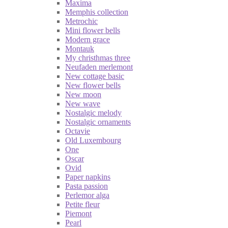
Maxima
Memphis collection
Metrochic
Mini flower bells
Modern grace
Montauk
My christhmas three
Neufaden merlemont
New cottage basic
New flower bells
New moon
New wave
Nostalgic melody
Nostalgic ornaments
Octavie
Old Luxembourg
One
Oscar
Ovid
Paper napkins
Pasta passion
Perlemor alga
Petite fleur
Piemont
Pearl