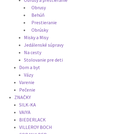
Obrusy
Behúň
Prestieranie
Obrúsky
Misky a Misy
Jedálenské súpravy
Na cesty
Stolovanie pre deti
Dom a byt
Vázy
Varenie
Pečenie
ZNAČKY
SILK-KA
VAIYA
BIEDERLACK
VILLEROY BOCH