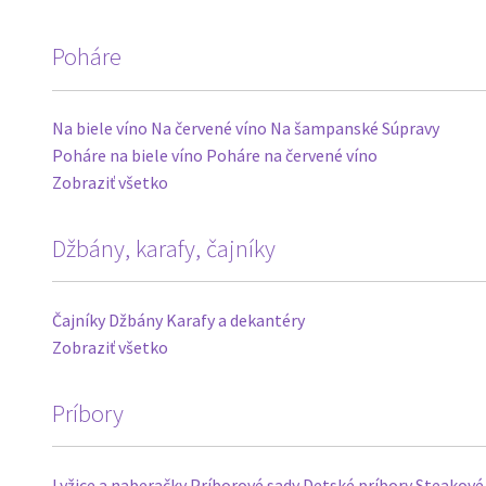
Poháre
Na biele víno
Na červené víno
Na šampanské
Súpravy
Poháre na biele víno
Poháre na červené víno
Zobraziť všetko
Džbány, karafy, čajníky
Čajníky
Džbány
Karafy a dekantéry
Zobraziť všetko
Príbory
Lyžice a naberačky
Príborové sady
Detské príbory
Steakové