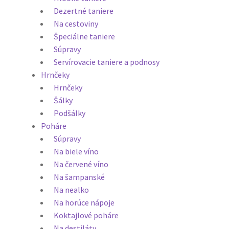
Dezertné taniere
Na cestoviny
Špeciálne taniere
Súpravy
Servírovacie taniere a podnosy
Hrnčeky
Hrnčeky
Šálky
Podšálky
Poháre
Súpravy
Na biele víno
Na červené víno
Na šampanské
Na nealko
Na horúce nápoje
Koktajlové poháre
Na destiláty