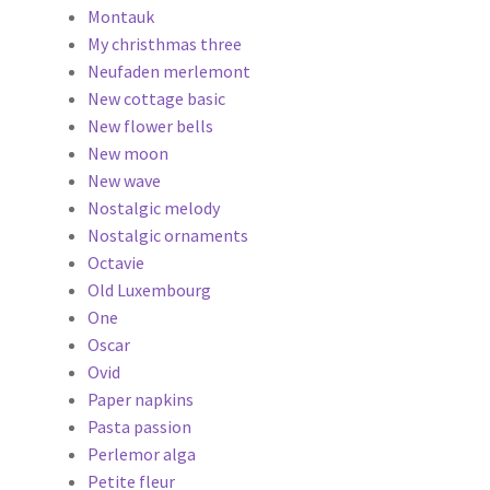
Montauk
My christhmas three
Neufaden merlemont
New cottage basic
New flower bells
New moon
New wave
Nostalgic melody
Nostalgic ornaments
Octavie
Old Luxembourg
One
Oscar
Ovid
Paper napkins
Pasta passion
Perlemor alga
Petite fleur