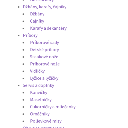
Džbány, karafy, čajníky
Džbány
Čajníky
Karafy a dekantéry
Príbory
Príborové sady
Detské príbory
Steakové nože
Príborové nože
Vidličky
Lyžice a lyžičky
Servis a doplnky
Kanvičky
Maselničky
Cukorničky a mliečenky
Omáčniky
Polievkové misy
Obrusy a prestieranie