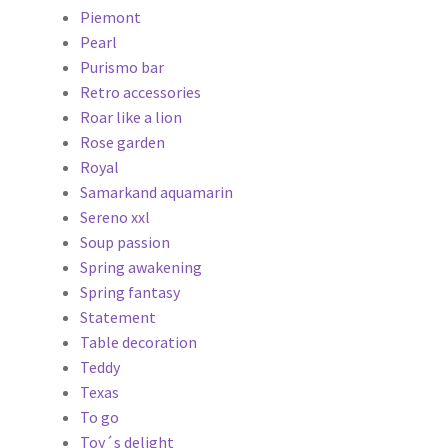
Piemont
Pearl
Purismo bar
Retro accessories
Roar like a lion
Rose garden
Royal
Samarkand aquamarin
Sereno xxl
Soup passion
Spring awakening
Spring fantasy
Statement
Table decoration
Teddy
Texas
To go
Toy´s delight