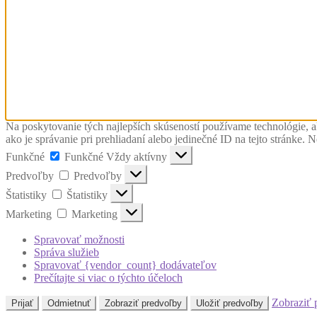
Na poskytovanie tých najlepších skúseností používame technológie, a
ako je správanie pri prehliadaní alebo jedinečné ID na tejto stránke. 
Funkčné
Funkčné
Vždy aktívny
Predvoľby
Predvoľby
Štatistiky
Štatistiky
Marketing
Marketing
Spravovať možnosti
Správa služieb
Spravovať {vendor_count} dodávateľov
Prečítajte si viac o týchto účeloch
Zobraziť 
Prijať
Odmietnuť
Zobraziť predvoľby
Uložiť predvoľby