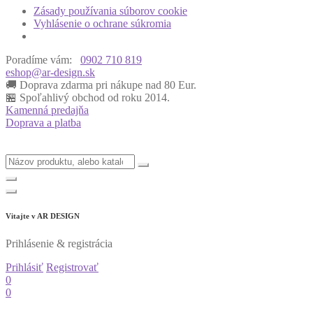
Zásady používania súborov cookie
Vyhlásenie o ochrane súkromia
Poradíme vám:
0902 710 819
eshop@ar-design.sk
🚚 Doprava zdarma pri nákupe nad 80 Eur.
🏪 Spoľahlivý obchod od roku 2014.
Kamenná predajňa
Doprava a platba
Vitajte v
AR DESIGN
Prihlásenie & registrácia
Prihlásiť
Registrovať
0
0