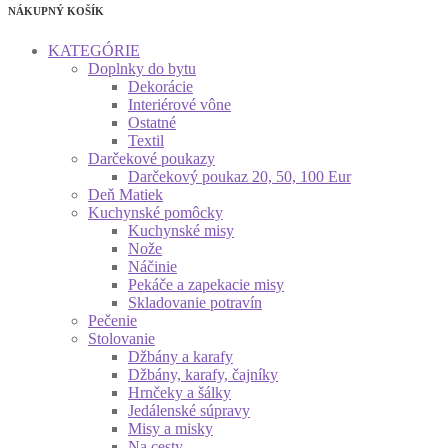
NÁKUPNÝ KOŠÍK
KATEGÓRIE
Doplnky do bytu
Dekorácie
Interiérové vône
Ostatné
Textil
Darčekové poukazy
Darčekový poukaz 20, 50, 100 Eur
Deň Matiek
Kuchynské pomôcky
Kuchynské misy
Nože
Náčinie
Pekáče a zapekacie misy
Skladovanie potravín
Pečenie
Stolovanie
Džbány a karafy
Džbány, karafy, čajníky
Hrnčeky a šálky
Jedálenské súpravy
Misy a misky
Na cesty