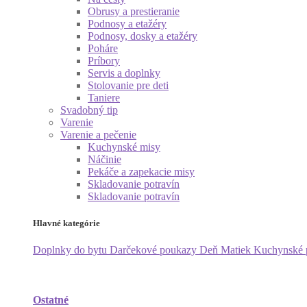
Obrusy a prestieranie
Podnosy a etažéry
Podnosy, dosky a etažéry
Poháre
Príbory
Servis a doplnky
Stolovanie pre deti
Taniere
Svadobný tip
Varenie
Varenie a pečenie
Kuchynské misy
Náčinie
Pekáče a zapekacie misy
Skladovanie potravín
Skladovanie potravín
Hlavné kategórie
Doplnky do bytu
Darčekové poukazy
Deň Matiek
Kuchynské
Ostatné