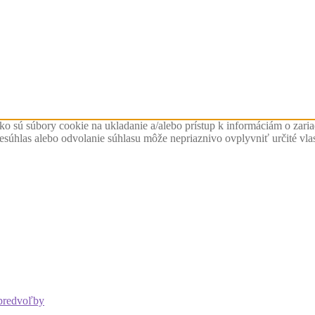
ko sú súbory cookie na ukladanie a/alebo prístup k informáciám o zari
Nesúhlas alebo odvolanie súhlasu môže nepriaznivo ovplyvniť určité vlas
predvoľby