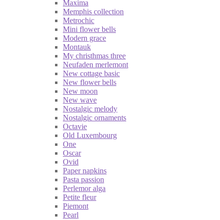
Maxima
Memphis collection
Metrochic
Mini flower bells
Modern grace
Montauk
My christhmas three
Neufaden merlemont
New cottage basic
New flower bells
New moon
New wave
Nostalgic melody
Nostalgic ornaments
Octavie
Old Luxembourg
One
Oscar
Ovid
Paper napkins
Pasta passion
Perlemor alga
Petite fleur
Piemont
Pearl