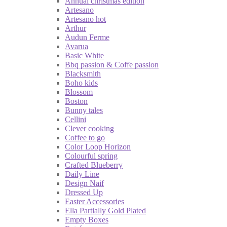
Annual christmas edition
Artesano
Artesano hot
Arthur
Audun Ferme
Avarua
Basic White
Bbq passion & Coffe passion
Blacksmith
Boho kids
Blossom
Boston
Bunny tales
Cellini
Clever cooking
Coffee to go
Color Loop Horizon
Colourful spring
Crafted Blueberry
Daily Line
Design Naif
Dressed Up
Easter Accessories
Ella Partially Gold Plated
Empty Boxes