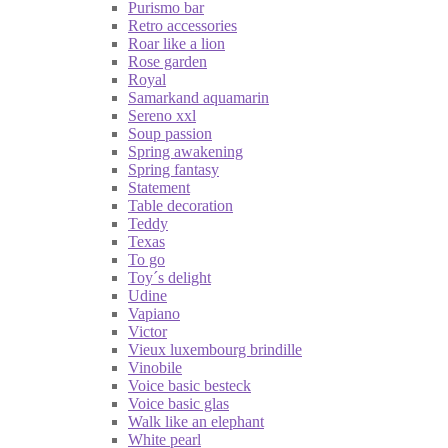
Purismo bar
Retro accessories
Roar like a lion
Rose garden
Royal
Samarkand aquamarin
Sereno xxl
Soup passion
Spring awakening
Spring fantasy
Statement
Table decoration
Teddy
Texas
To go
Toy´s delight
Udine
Vapiano
Victor
Vieux luxembourg brindille
Vinobile
Voice basic besteck
Voice basic glas
Walk like an elephant
White pearl