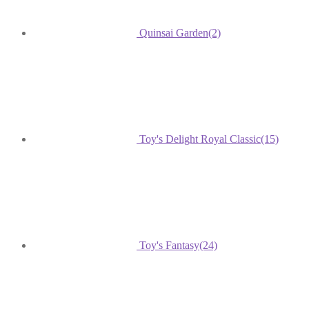
Quinsai Garden
(2)
Toy's Delight Royal Classic
(15)
Toy's Fantasy
(24)