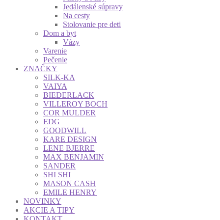
Jedálenské súpravy
Na cesty
Stolovanie pre deti
Dom a byt
Vázy
Varenie
Pečenie
ZNAČKY
SILK-KA
VAIYA
BIEDERLACK
VILLEROY BOCH
COR MULDER
EDG
GOODWILL
KARE DESIGN
LENE BJERRE
MAX BENJAMIN
SANDER
SHI SHI
MASON CASH
EMILE HENRY
NOVINKY
AKCIE A TIPY
KONTAKT