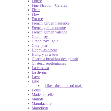
Entrée
Fine Flavour - Carafes
Fleur
Flow
For me
French garden fleurence
French garden orange
French garden valence
Grand royal
Grand royal gold
Gray pearl
Happy as a bear
Hungry as a bear
Charm a breakfast design naif
Chateau septfontaines
La classica
La divina
Lave
Like
Like - dostupne od mája
Louis
Mademoiselle
Manoir
Manufacture
Mariefleur