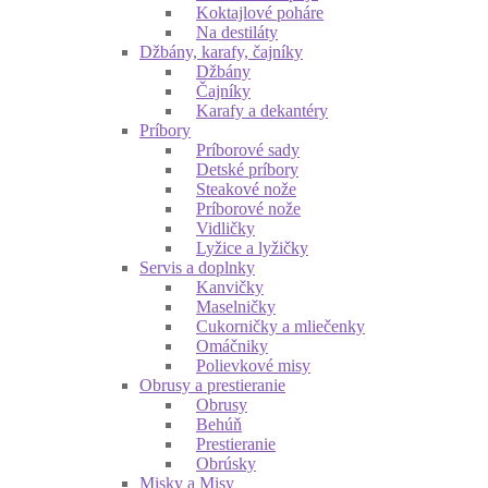
Koktajlové poháre
Na destiláty
Džbány, karafy, čajníky
Džbány
Čajníky
Karafy a dekantéry
Príbory
Príborové sady
Detské príbory
Steakové nože
Príborové nože
Vidličky
Lyžice a lyžičky
Servis a doplnky
Kanvičky
Maselničky
Cukorničky a mliečenky
Omáčniky
Polievkové misy
Obrusy a prestieranie
Obrusy
Behúň
Prestieranie
Obrúsky
Misky a Misy