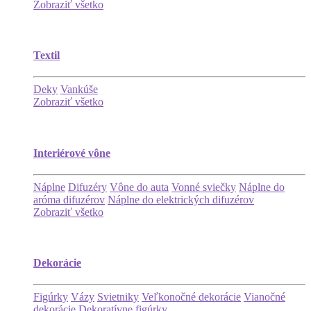
Zobraziť všetko
Textil
Deky
Vankúše
Zobraziť všetko
Interiérové vône
Náplne
Difuzéry
Vône do auta
Vonné sviečky
Náplne do
aróma difuzérov
Náplne do elektrických difuzérov
Zobraziť všetko
Dekorácie
Figúrky
Vázy
Svietniky
Veľkonočné dekorácie
Vianočné
dekorácie
Dekoratívne figúrky