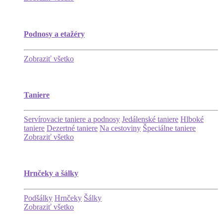
Podnosy a etažéry
Zobraziť všetko
Taniere
Servírovacie taniere a podnosy
Jedálenské taniere
Hlboké
taniere
Dezertné taniere
Na cestoviny
Špeciálne taniere
Zobraziť všetko
Hrnčeky a šálky
Podšálky
Hrnčeky
Šálky
Zobraziť všetko