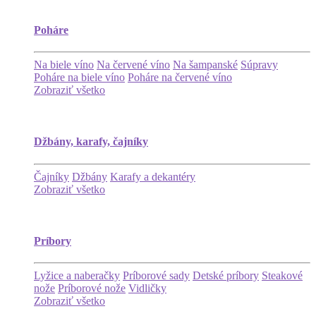
Poháre
Na biele víno
Na červené víno
Na šampanské
Súpravy
Poháre na biele víno
Poháre na červené víno
Zobraziť všetko
Džbány, karafy, čajníky
Čajníky
Džbány
Karafy a dekantéry
Zobraziť všetko
Príbory
Lyžice a naberačky
Príborové sady
Detské príbory
Steakové
nože
Príborové nože
Vidličky
Zobraziť všetko