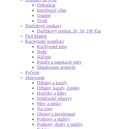
Dekorácie
Interiérové vône
Ostatné
Textil
Darčekové poukazy
Darčekový poukaz 20, 50, 100 Eur
Deň Matiek
Kuchynské pomôcky
Kuchynské misy
Nože
Náčinie
Pekáče a zapekacie misy
Skladovanie potravín
Pečenie
Stolovanie
Džbány a karafy
Džbány, karafy, čajníky
Hrnčeky a šálky
Jedálenské súpravy
Misy a misky
Na cesty
Obrusy a prestieranie
Podnosy a etažéry
Podnosy, dosky a etažéry