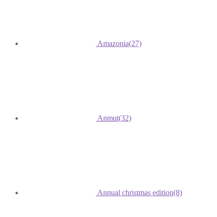
Amazonia
(27)
Anmut
(32)
Annual christmas edition
(8)