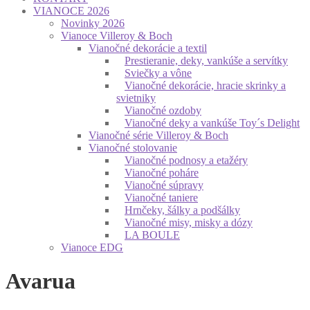
VIANOCE 2026
Novinky 2026
Vianoce Villeroy & Boch
Vianočné dekorácie a textil
Prestieranie, deky, vankúše a servítky
Sviečky a vône
Vianočné dekorácie, hracie skrinky a
svietniky
Vianočné ozdoby
Vianočné deky a vankúše Toy´s Delight
Vianočné série Villeroy & Boch
Vianočné stolovanie
Vianočné podnosy a etažéry
Vianočné poháre
Vianočné súpravy
Vianočné taniere
Hrnčeky, šálky a podšálky
Vianočné misy, misky a dózy
LA BOULE
Vianoce EDG
Avarua