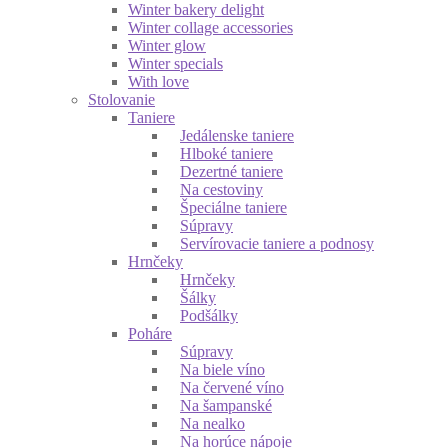
Winter bakery delight
Winter collage accessories
Winter glow
Winter specials
With love
Stolovanie
Taniere
Jedálenske taniere
Hlboké taniere
Dezertné taniere
Na cestoviny
Špeciálne taniere
Súpravy
Servírovacie taniere a podnosy
Hrnčeky
Hrnčeky
Šálky
Podšálky
Poháre
Súpravy
Na biele víno
Na červené víno
Na šampanské
Na nealko
Na horúce nápoje