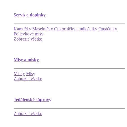
Servis a doplnky
Kanvičky
Maselničky
Cukorničky a mliečniky
Omáčniky
Polievkové misy
Zobraziť všetko
Misy a misky
Misky
Misy
Zobraziť všetko
Jedálenské súpravy
Zobraziť všetko