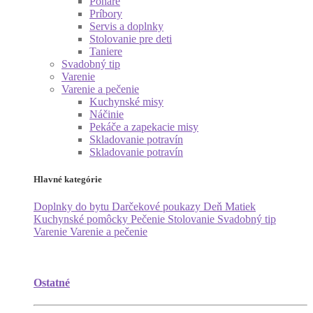
Poháre
Príbory
Servis a doplnky
Stolovanie pre deti
Taniere
Svadobný tip
Varenie
Varenie a pečenie
Kuchynské misy
Náčinie
Pekáče a zapekacie misy
Skladovanie potravín
Skladovanie potravín
Hlavné kategórie
Doplnky do bytu
Darčekové poukazy
Deň Matiek
Kuchynské pomôcky
Pečenie
Stolovanie
Svadobný tip
Varenie
Varenie a pečenie
Ostatné