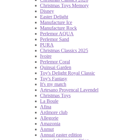
Christmas Toys Memory
Disney
Easter Delight
Manufacture Ice
Manufacture Rock
Perlemor AQUA
Perlemor Sand
PURA
Christmas Classics 2025
Ivoire
Perlemor Coral
Quinsai Garden
Toy's Delight Royal Classic
Toy's Fantasy
It's my match
Artesano Provencal Lavendel
Christmas Toys
La Boule
Afina
Ardmore club
Allegorie
Amazonia
Anmut
Annual easter edition