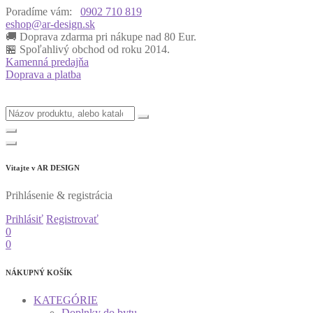
Poradíme vám:
0902 710 819
eshop@ar-design.sk
🚚 Doprava zdarma pri nákupe nad 80 Eur.
🏪 Spoľahlivý obchod od roku 2014.
Kamenná predajňa
Doprava a platba
Vitajte v
AR DESIGN
Prihlásenie & registrácia
Prihlásiť
Registrovať
0
0
NÁKUPNÝ KOŠÍK
KATEGÓRIE
Doplnky do bytu