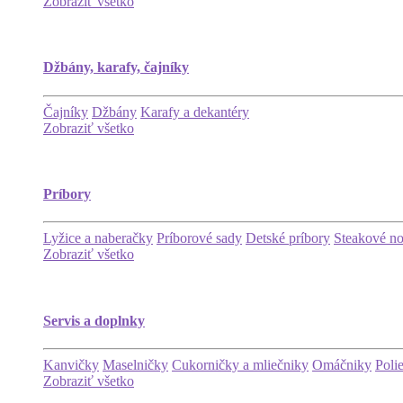
Zobraziť všetko
Džbány, karafy, čajníky
Čajníky
Džbány
Karafy a dekantéry
Zobraziť všetko
Príbory
Lyžice a naberačky
Príborové sady
Detské príbory
Steakové n
Zobraziť všetko
Servis a doplnky
Kanvičky
Maselničky
Cukorničky a mliečniky
Omáčniky
Poli
Zobraziť všetko