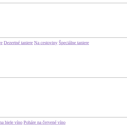
re
Dezertné taniere
Na cestoviny
Špeciálne taniere
na biele víno
Poháre na červené víno