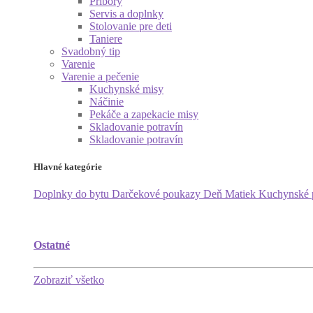
Príbory
Servis a doplnky
Stolovanie pre deti
Taniere
Svadobný tip
Varenie
Varenie a pečenie
Kuchynské misy
Náčinie
Pekáče a zapekacie misy
Skladovanie potravín
Skladovanie potravín
Hlavné kategórie
Doplnky do bytu
Darčekové poukazy
Deň Matiek
Kuchynské
Ostatné
Zobraziť všetko