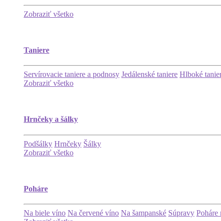
Zobraziť všetko
Taniere
Servírovacie taniere a podnosy
Jedálenské taniere
Hlboké tanie
Zobraziť všetko
Hrnčeky a šálky
Podšálky
Hrnčeky
Šálky
Zobraziť všetko
Poháre
Na biele víno
Na červené víno
Na šampanské
Súpravy
Poháre 