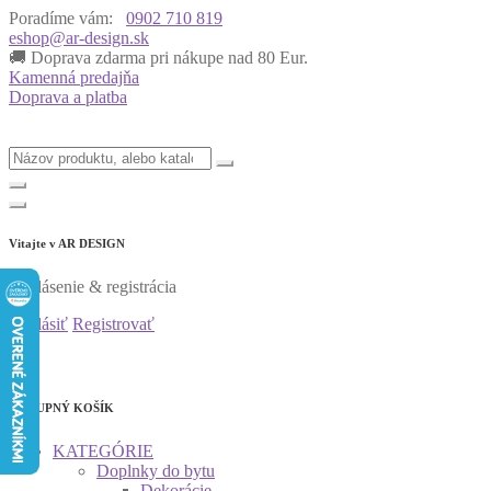
Poradíme vám:
0902 710 819
eshop@ar-design.sk
🚚 Doprava zdarma pri nákupe nad 80 Eur.
Kamenná predajňa
Doprava a platba
Vitajte v
AR DESIGN
Prihlásenie & registrácia
Prihlásiť
Registrovať
0
0
NÁKUPNÝ KOŠÍK
KATEGÓRIE
Doplnky do bytu
Dekorácie