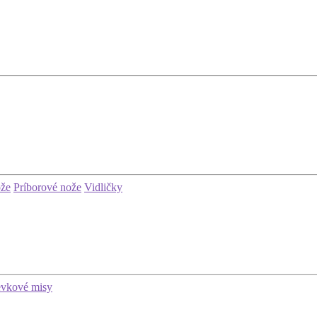
ože
Príborové nože
Vidličky
evkové misy