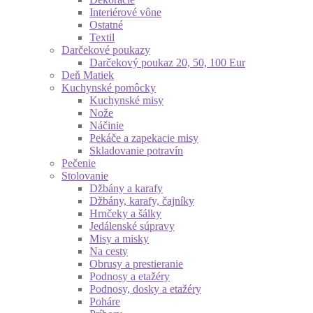
Interiérové vône
Ostatné
Textil
Darčekové poukazy
Darčekový poukaz 20, 50, 100 Eur
Deň Matiek
Kuchynské pomôcky
Kuchynské misy
Nože
Náčinie
Pekáče a zapekacie misy
Skladovanie potravín
Pečenie
Stolovanie
Džbány a karafy
Džbány, karafy, čajníky
Hrnčeky a šálky
Jedálenské súpravy
Misy a misky
Na cesty
Obrusy a prestieranie
Podnosy a etažéry
Podnosy, dosky a etažéry
Poháre