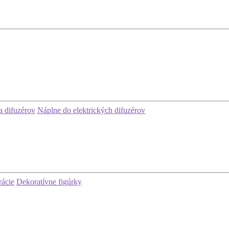
 difuzérov
Náplne do elektrických difuzérov
rácie
Dekoratívne figúrky