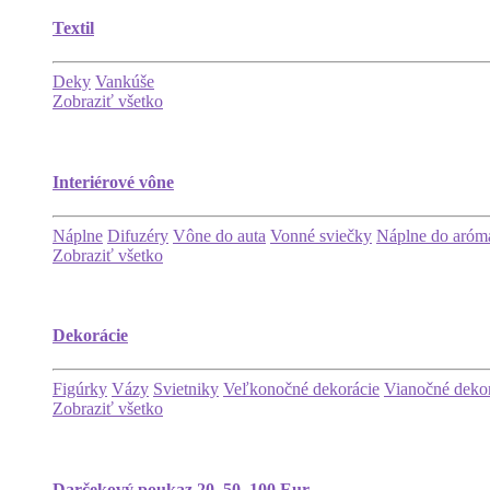
Textil
Deky
Vankúše
Zobraziť všetko
Interiérové vône
Náplne
Difuzéry
Vône do auta
Vonné sviečky
Náplne do aróma
Zobraziť všetko
Dekorácie
Figúrky
Vázy
Svietniky
Veľkonočné dekorácie
Vianočné deko
Zobraziť všetko
Darčekový poukaz 20, 50, 100 Eur