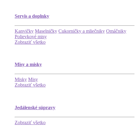
Servis a doplnky
Kanvičky
Maselničky
Cukorničky a mliečniky
Omáčniky
Polievkové misy
Zobraziť všetko
Misy a misky
Misky
Misy
Zobraziť všetko
Jedálenské súpravy
Zobraziť všetko