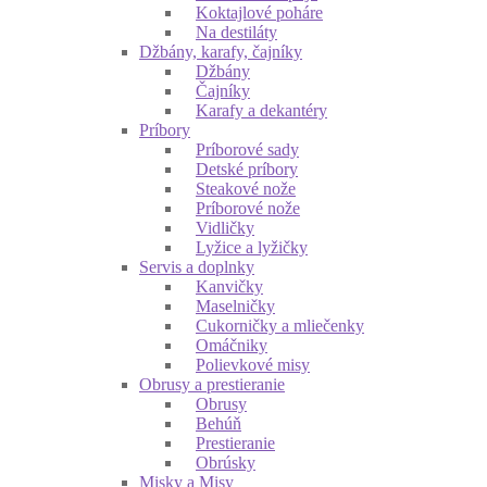
Koktajlové poháre
Na destiláty
Džbány, karafy, čajníky
Džbány
Čajníky
Karafy a dekantéry
Príbory
Príborové sady
Detské príbory
Steakové nože
Príborové nože
Vidličky
Lyžice a lyžičky
Servis a doplnky
Kanvičky
Maselničky
Cukorničky a mliečenky
Omáčniky
Polievkové misy
Obrusy a prestieranie
Obrusy
Behúň
Prestieranie
Obrúsky
Misky a Misy