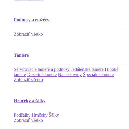
Podnosy a etažéry
Zobraziť všetko
Taniere
Servírovacie taniere a podnosy
Jedálenské taniere
Hlboké
taniere
Dezertné taniere
Na cestoviny
Špeciálne taniere
Zobraziť všetko
Hrnčeky a šálky
Podšálky
Hrnčeky
Šálky
Zobraziť všetko