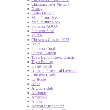
Christmas Toys Memory
Disney
Easter Delight
Manufacture Ice
Manufacture Rock
Perlemor AQUA
Perlemor Sand
PURA
Christmas Classics 2025
Ivoire
Perlemor Coral
Quinsai Garden
Toy's Delight Royal Classic
Toy's Fantasy
It's my match
Artesano Provencal Lavendel
Christmas Toys
La Boule
Afina
Ardmore club
Allegorie
Amazonia
Anmut
Annual easter edition