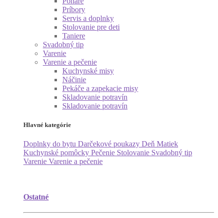
Poháre
Príbory
Servis a doplnky
Stolovanie pre deti
Taniere
Svadobný tip
Varenie
Varenie a pečenie
Kuchynské misy
Náčinie
Pekáče a zapekacie misy
Skladovanie potravín
Skladovanie potravín
Hlavné kategórie
Doplnky do bytu
Darčekové poukazy
Deň Matiek
Kuchynské pomôcky
Pečenie
Stolovanie
Svadobný tip
Varenie
Varenie a pečenie
Ostatné