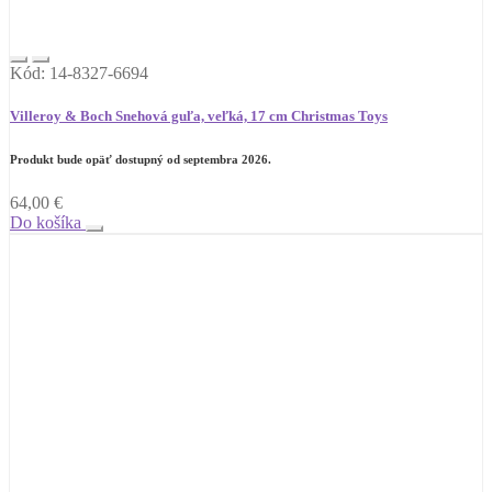
Kód: 14-8327-6694
Villeroy & Boch Snehová guľa, veľká, 17 cm Christmas Toys
Produkt bude opäť dostupný od septembra 2026.
64,00
€
Do košíka