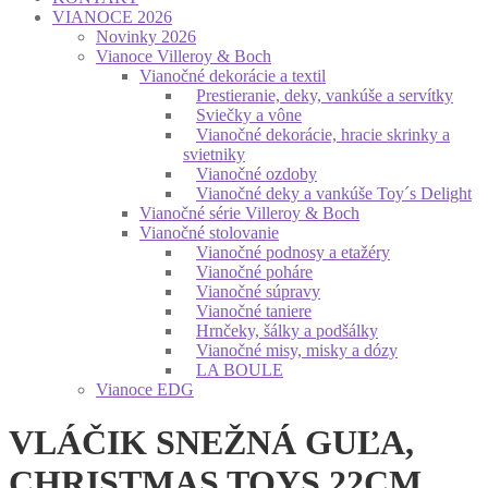
VIANOCE 2026
Novinky 2026
Vianoce Villeroy & Boch
Vianočné dekorácie a textil
Prestieranie, deky, vankúše a servítky
Sviečky a vône
Vianočné dekorácie, hracie skrinky a
svietniky
Vianočné ozdoby
Vianočné deky a vankúše Toy´s Delight
Vianočné série Villeroy & Boch
Vianočné stolovanie
Vianočné podnosy a etažéry
Vianočné poháre
Vianočné súpravy
Vianočné taniere
Hrnčeky, šálky a podšálky
Vianočné misy, misky a dózy
LA BOULE
Vianoce EDG
VLÁČIK SNEŽNÁ GUĽA,
CHRISTMAS TOYS 22CM