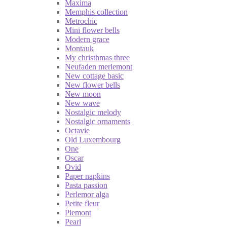
Maxima
Memphis collection
Metrochic
Mini flower bells
Modern grace
Montauk
My christhmas three
Neufaden merlemont
New cottage basic
New flower bells
New moon
New wave
Nostalgic melody
Nostalgic ornaments
Octavie
Old Luxembourg
One
Oscar
Ovid
Paper napkins
Pasta passion
Perlemor alga
Petite fleur
Piemont
Pearl