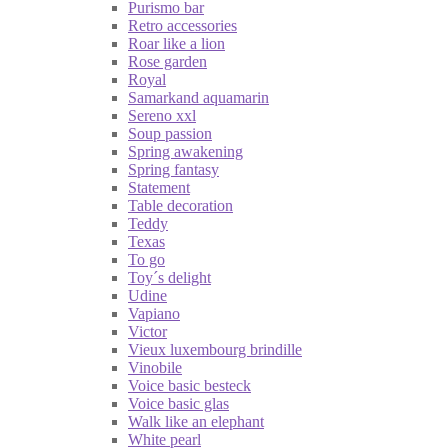
Purismo bar
Retro accessories
Roar like a lion
Rose garden
Royal
Samarkand aquamarin
Sereno xxl
Soup passion
Spring awakening
Spring fantasy
Statement
Table decoration
Teddy
Texas
To go
Toy´s delight
Udine
Vapiano
Victor
Vieux luxembourg brindille
Vinobile
Voice basic besteck
Voice basic glas
Walk like an elephant
White pearl