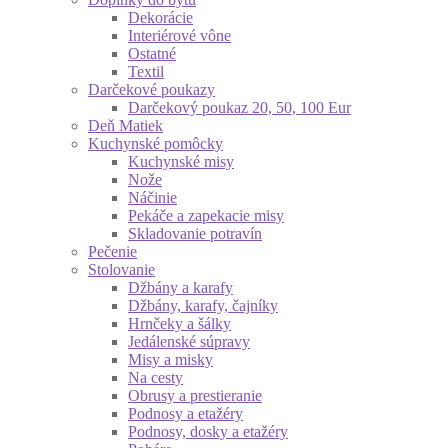
Dekorácie
Interiérové vône
Ostatné
Textil
Darčekové poukazy
Darčekový poukaz 20, 50, 100 Eur
Deň Matiek
Kuchynské pomôcky
Kuchynské misy
Nože
Náčinie
Pekáče a zapekacie misy
Skladovanie potravín
Pečenie
Stolovanie
Džbány a karafy
Džbány, karafy, čajníky
Hrnčeky a šálky
Jedálenské súpravy
Misy a misky
Na cesty
Obrusy a prestieranie
Podnosy a etažéry
Podnosy, dosky a etažéry