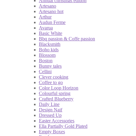
Annual christmas edition
Artesano
Artesano hot
Arthur
Audun Ferme
Avarua
Basic White
Bbq passion & Coffe passion
Blacksmith
Boho kids
Blossom
Boston
Bunny tales
Cellini
Clever cooking
Coffee to go
Color Loop Horizon
Colourful spring
Crafted Blueberry
Daily Line
Design Naif
Dressed Up
Easter Accessories
Ella Partially Gold Plated
Empty Boxes