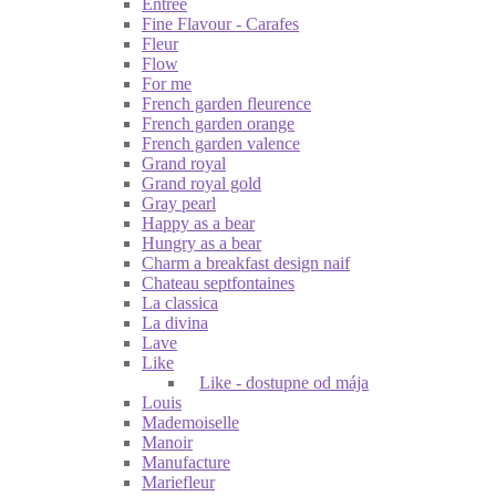
Entrée
Fine Flavour - Carafes
Fleur
Flow
For me
French garden fleurence
French garden orange
French garden valence
Grand royal
Grand royal gold
Gray pearl
Happy as a bear
Hungry as a bear
Charm a breakfast design naif
Chateau septfontaines
La classica
La divina
Lave
Like
Like - dostupne od mája
Louis
Mademoiselle
Manoir
Manufacture
Mariefleur