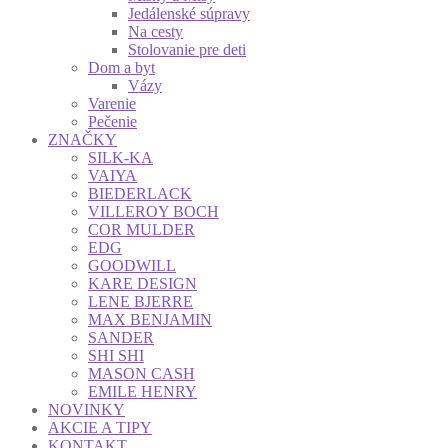
Jedálenské súpravy
Na cesty
Stolovanie pre deti
Dom a byt
Vázy
Varenie
Pečenie
ZNAČKY
SILK-KA
VAIYA
BIEDERLACK
VILLEROY BOCH
COR MULDER
EDG
GOODWILL
KARE DESIGN
LENE BJERRE
MAX BENJAMIN
SANDER
SHI SHI
MASON CASH
EMILE HENRY
NOVINKY
AKCIE A TIPY
KONTAKT