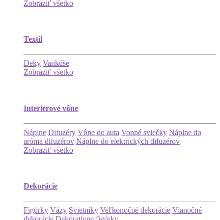
Zobraziť všetko
Textil
Deky
Vankúše
Zobraziť všetko
Interiérové vône
Náplne
Difuzéry
Vône do auta
Vonné sviečky
Náplne do
aróma difuzérov
Náplne do elektrických difuzérov
Zobraziť všetko
Dekorácie
Figúrky
Vázy
Svietniky
Veľkonočné dekorácie
Vianočné
dekorácie
Dekoratívne figúrky