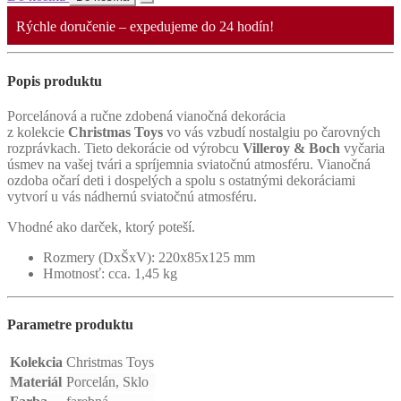
Rýchle doručenie – expedujeme do 24 hodín!
Popis produktu
Porcelánová a ručne zdobená vianočná dekorácia
z kolekcie
Christmas Toys
vo vás vzbudí nostalgiu po čarovných
rozprávkach. Tieto dekorácie od výrobcu
Villeroy & Boch
vyčaria
úsmev na vašej tvári a spríjemnia sviatočnú atmosféru. Vianočná
ozdoba očarí deti i dospelých a spolu s ostatnými dekoráciami
vytvorí u vás nádhernú sviatočnú atmosféru.
Vhodné ako darček, ktorý poteší.
Rozmery (DxŠxV): 220x85x125 mm
Hmotnosť: cca. 1,45 kg
Parametre produktu
Kolekcia
Christmas Toys
Materiál
Porcelán, Sklo