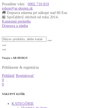
Poradíme vám:
0902 710 819
eshop@ar-design.sk
🚚 Doprava zdarma pri nákupe nad 80 Eur.
🏪 Spoľahlivý obchod od roku 2014.
Kamenná predajňa
Doprava a platba
Vitajte v
AR DESIGN
Prihlásenie & registrácia
Prihlásiť
Registrovať
0
0
NÁKUPNÝ KOŠÍK
KATEGÓRIE
Doplnky do bytu