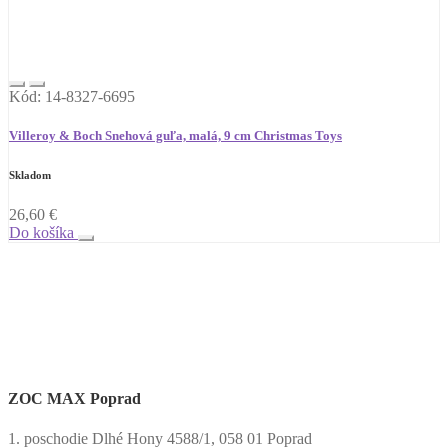
Kód: 14-8327-6695
Villeroy & Boch Snehová guľa, malá, 9 cm Christmas Toys
Skladom
26,60
€
Do košíka
ZOC MAX Poprad
1. poschodie Dlhé Hony 4588/1, 058 01 Poprad