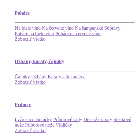
Poháre
Na biele víno
Na červené víno
Na šampanské
Súpravy
Poháre na biele víno
Poháre na červené víno
Zobraziť všetko
Džbány, karafy, čajníky
Čajníky
Džbány
Karafy a dekantéry
Zobraziť všetko
Príbory
Lyžice a naberačky
Príborové sady
Detské príbory
Steakové
nože
Príborové nože
Vidličky
Zobraziť všetko