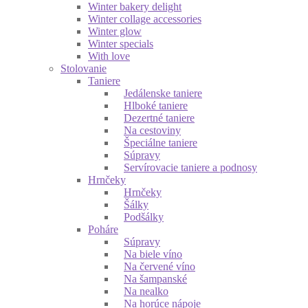
Winter bakery delight
Winter collage accessories
Winter glow
Winter specials
With love
Stolovanie
Taniere
Jedálenske taniere
Hlboké taniere
Dezertné taniere
Na cestoviny
Špeciálne taniere
Súpravy
Servírovacie taniere a podnosy
Hrnčeky
Hrnčeky
Šálky
Podšálky
Poháre
Súpravy
Na biele víno
Na červené víno
Na šampanské
Na nealko
Na horúce nápoje