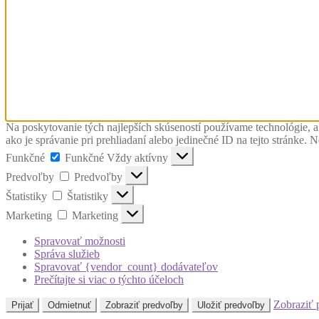
Na poskytovanie tých najlepších skúseností používame technológie, a
ako je správanie pri prehliadaní alebo jedinečné ID na tejto stránke. 
Funkčné
Funkčné
Vždy aktívny
Predvoľby
Predvoľby
Štatistiky
Štatistiky
Marketing
Marketing
Spravovať možnosti
Správa služieb
Spravovať {vendor_count} dodávateľov
Prečítajte si viac o týchto účeloch
Zobraziť 
Prijať
Odmietnuť
Zobraziť predvoľby
Uložiť predvoľby