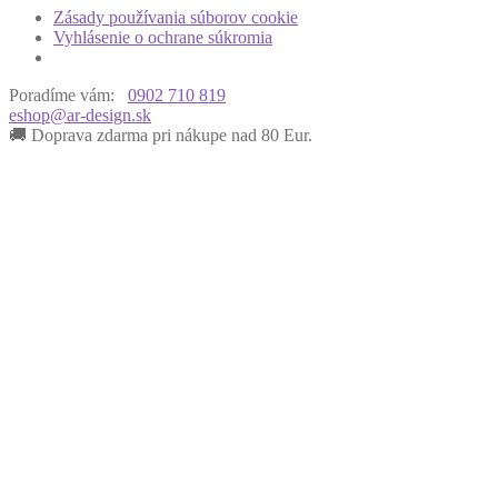
Zásady používania súborov cookie
Vyhlásenie o ochrane súkromia
Poradíme vám:
0902 710 819
eshop@ar-design.sk
🚚 Doprava zdarma pri nákupe nad 80 Eur.