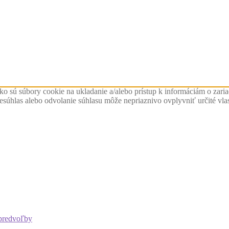
ko sú súbory cookie na ukladanie a/alebo prístup k informáciám o zari
Nesúhlas alebo odvolanie súhlasu môže nepriaznivo ovplyvniť určité vlas
predvoľby