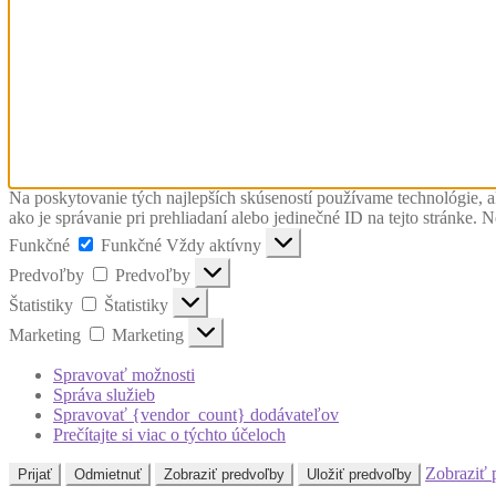
Na poskytovanie tých najlepších skúseností používame technológie, a
ako je správanie pri prehliadaní alebo jedinečné ID na tejto stránke. 
Funkčné
Funkčné
Vždy aktívny
Predvoľby
Predvoľby
Štatistiky
Štatistiky
Marketing
Marketing
Spravovať možnosti
Správa služieb
Spravovať {vendor_count} dodávateľov
Prečítajte si viac o týchto účeloch
Zobraziť 
Prijať
Odmietnuť
Zobraziť predvoľby
Uložiť predvoľby