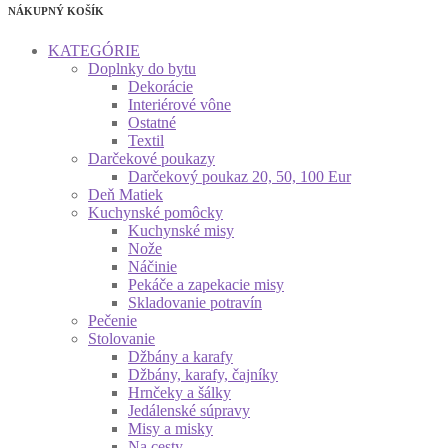
NÁKUPNÝ KOŠÍK
KATEGÓRIE
Doplnky do bytu
Dekorácie
Interiérové vône
Ostatné
Textil
Darčekové poukazy
Darčekový poukaz 20, 50, 100 Eur
Deň Matiek
Kuchynské pomôcky
Kuchynské misy
Nože
Náčinie
Pekáče a zapekacie misy
Skladovanie potravín
Pečenie
Stolovanie
Džbány a karafy
Džbány, karafy, čajníky
Hrnčeky a šálky
Jedálenské súpravy
Misy a misky
Na cesty