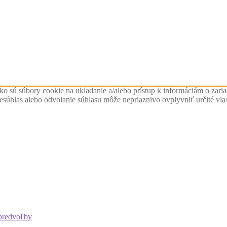
ko sú súbory cookie na ukladanie a/alebo prístup k informáciám o zari
Nesúhlas alebo odvolanie súhlasu môže nepriaznivo ovplyvniť určité vlas
predvoľby