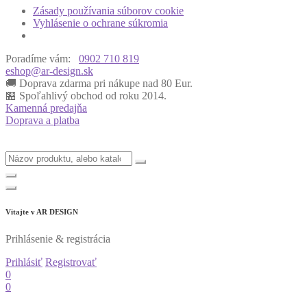
Zásady používania súborov cookie
Vyhlásenie o ochrane súkromia
Poradíme vám:
0902 710 819
eshop@ar-design.sk
🚚 Doprava zdarma pri nákupe nad 80 Eur.
🏪 Spoľahlivý obchod od roku 2014.
Kamenná predajňa
Doprava a platba
Vitajte v
AR DESIGN
Prihlásenie & registrácia
Prihlásiť
Registrovať
0
0