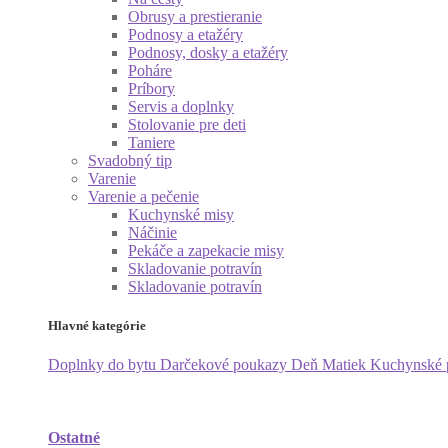
Obrusy a prestieranie
Podnosy a etažéry
Podnosy, dosky a etažéry
Poháre
Príbory
Servis a doplnky
Stolovanie pre deti
Taniere
Svadobný tip
Varenie
Varenie a pečenie
Kuchynské misy
Náčinie
Pekáče a zapekacie misy
Skladovanie potravín
Skladovanie potravín
Hlavné kategórie
Doplnky do bytu
Darčekové poukazy
Deň Matiek
Kuchynské
Ostatné