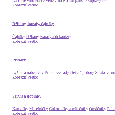
Na biele víno
Na červené víno
Na šampanské
Súpravy
Poháre 
Zobraziť všetko
Džbány, karafy, čajníky
Čajníky
Džbány
Karafy a dekantéry
Zobraziť všetko
Príbory
Lyžice a naberačky
Príborové sady
Detské príbory
Steakové n
Zobraziť všetko
Servis a doplnky
Kanvičky
Maselničky
Cukorničky a mliečniky
Omáčniky
Poli
Zobraziť všetko