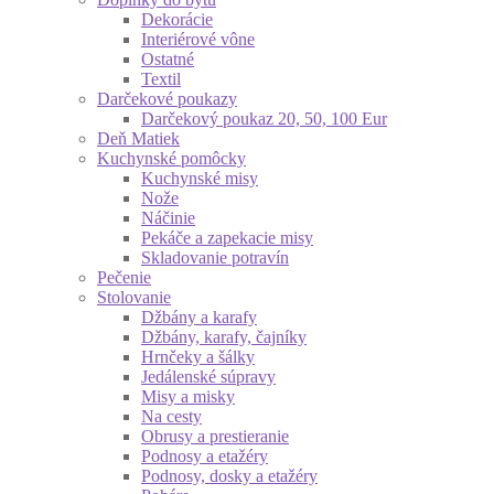
Dekorácie
Interiérové vône
Ostatné
Textil
Darčekové poukazy
Darčekový poukaz 20, 50, 100 Eur
Deň Matiek
Kuchynské pomôcky
Kuchynské misy
Nože
Náčinie
Pekáče a zapekacie misy
Skladovanie potravín
Pečenie
Stolovanie
Džbány a karafy
Džbány, karafy, čajníky
Hrnčeky a šálky
Jedálenské súpravy
Misy a misky
Na cesty
Obrusy a prestieranie
Podnosy a etažéry
Podnosy, dosky a etažéry