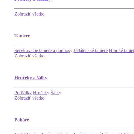
Zobraziť všetko
Taniere
Servírovacie taniere a podnosy
Jedálenské taniere
Hlboké tanie
Zobraziť všetko
Hrnčeky a šálky
Podšálky
Hrnčeky
Šálky
Zobraziť všetko
Poháre