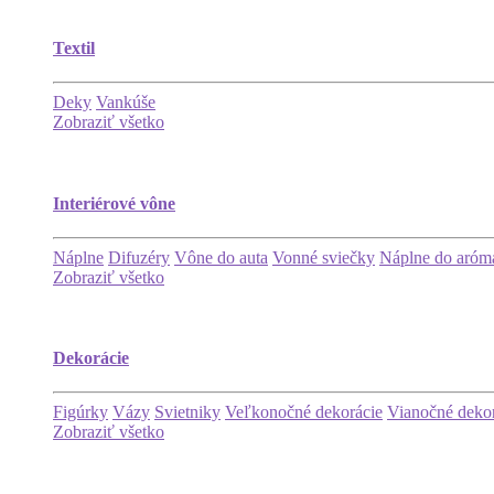
Textil
Deky
Vankúše
Zobraziť všetko
Interiérové vône
Náplne
Difuzéry
Vône do auta
Vonné sviečky
Náplne do aróma
Zobraziť všetko
Dekorácie
Figúrky
Vázy
Svietniky
Veľkonočné dekorácie
Vianočné deko
Zobraziť všetko