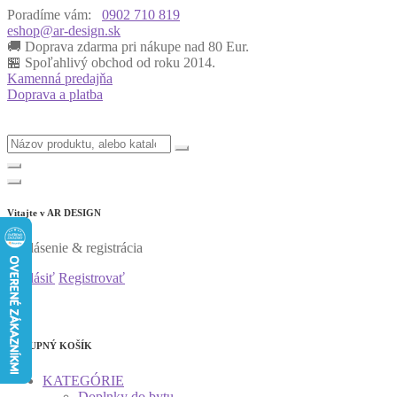
Poradíme vám:
0902 710 819
eshop@ar-design.sk
🚚 Doprava zdarma pri nákupe nad 80 Eur.
🏪 Spoľahlivý obchod od roku 2014.
Kamenná predajňa
Doprava a platba
Vitajte v
AR DESIGN
Prihlásenie & registrácia
Prihlásiť
Registrovať
0
0
NÁKUPNÝ KOŠÍK
KATEGÓRIE
Doplnky do bytu