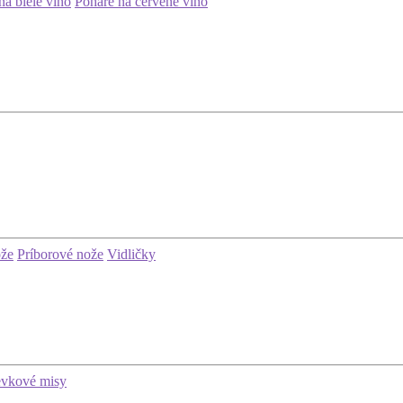
na biele víno
Poháre na červené víno
ože
Príborové nože
Vidličky
evkové misy