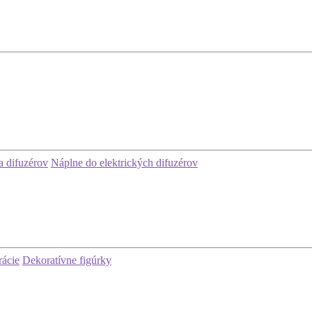
 difuzérov
Náplne do elektrických difuzérov
rácie
Dekoratívne figúrky