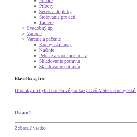
Poháre
Príbory
Servis a doplnky
Stolovanie pre deti
Taniere
Svadobný tip
Varenie
Varenie a pečenie
Kuchynské misy
Náčinie
Pekáče a zapekacie misy
Skladovanie potravín
Skladovanie potravín
Hlavné kategórie
Doplnky do bytu
Darčekové poukazy
Deň Matiek
Kuchynské
Ostatné
Zobraziť všetko