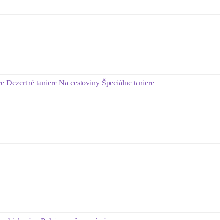
re
Dezertné taniere
Na cestoviny
Špeciálne taniere