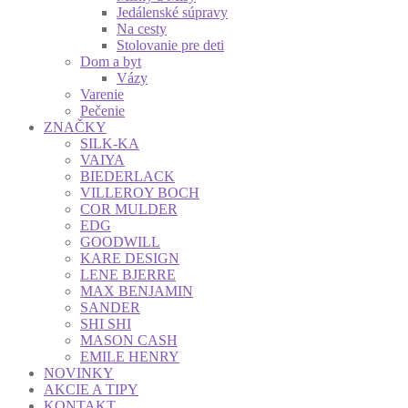
Jedálenské súpravy
Na cesty
Stolovanie pre deti
Dom a byt
Vázy
Varenie
Pečenie
ZNAČKY
SILK-KA
VAIYA
BIEDERLACK
VILLEROY BOCH
COR MULDER
EDG
GOODWILL
KARE DESIGN
LENE BJERRE
MAX BENJAMIN
SANDER
SHI SHI
MASON CASH
EMILE HENRY
NOVINKY
AKCIE A TIPY
KONTAKT