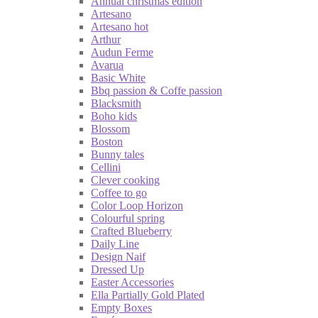
Annual christmas edition
Artesano
Artesano hot
Arthur
Audun Ferme
Avarua
Basic White
Bbq passion & Coffe passion
Blacksmith
Boho kids
Blossom
Boston
Bunny tales
Cellini
Clever cooking
Coffee to go
Color Loop Horizon
Colourful spring
Crafted Blueberry
Daily Line
Design Naif
Dressed Up
Easter Accessories
Ella Partially Gold Plated
Empty Boxes