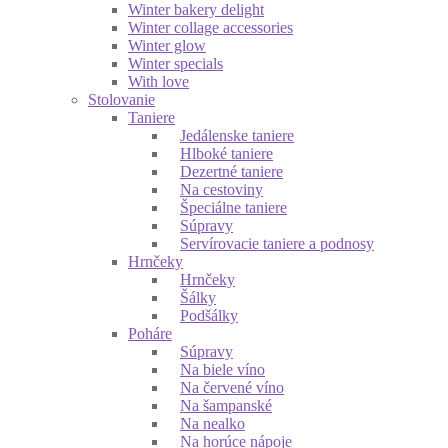
Winter bakery delight
Winter collage accessories
Winter glow
Winter specials
With love
Stolovanie
Taniere
Jedálenske taniere
Hlboké taniere
Dezertné taniere
Na cestoviny
Špeciálne taniere
Súpravy
Servírovacie taniere a podnosy
Hrnčeky
Hrnčeky
Šálky
Podšálky
Poháre
Súpravy
Na biele víno
Na červené víno
Na šampanské
Na nealko
Na horúce nápoje