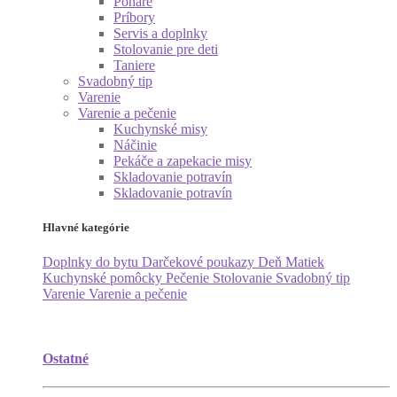
Poháre
Príbory
Servis a doplnky
Stolovanie pre deti
Taniere
Svadobný tip
Varenie
Varenie a pečenie
Kuchynské misy
Náčinie
Pekáče a zapekacie misy
Skladovanie potravín
Skladovanie potravín
Hlavné kategórie
Doplnky do bytu
Darčekové poukazy
Deň Matiek
Kuchynské pomôcky
Pečenie
Stolovanie
Svadobný tip
Varenie
Varenie a pečenie
Ostatné