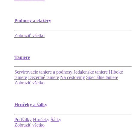
Podnosy a etažéry
Zobraziť všetko
Taniere
Servírovacie taniere a podnosy
Jedálenské taniere
Hlboké
taniere
Dezertné taniere
Na cestoviny
Špeciálne taniere
Zobraziť všetko
Hrnčeky a šálky
Podšálky
Hrnčeky
Šálky
Zobraziť všetko