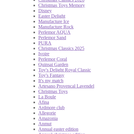
Christmas Toys Memory
Disney
Easter Delight
Manufacture Ice
Manufacture Rock
Perlemor AQUA
Perlemor Sand
PURA
Christmas Classics 2025
Ivoire
Perlemor Coral
Quinsai Garden
Toy's Delight Royal Classic
Toy's Fantasy
It's my match
Artesano Provencal Lavendel
Christmas Toys
La Boule
Afina
Ardmore club
Allegorie
Amazonia
Anmut
Annual easter edition