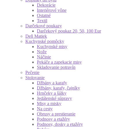
Dekorácie
Interiérové vône
Ostatné
Textil
Darčekové poukazy
Darčekový poukaz 20, 50, 100 Eur
Deň Matiek
Kuchynské pomôcky
Kuchynské misy
Nože
Náčinie
Pekáče a zapekacie misy
Skladovanie potravín
Pečenie
Stolovanie
Džbány a karafy
Džbány, karafy, čajníky
Hrnčeky a šálky
Jedálenské súpravy
Misy a misky
Na cesty
Obrusy a prestieranie
Podnosy a etažéry
Podnosy, dosky a etažéry