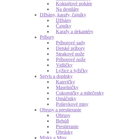
Koktajlové poháre
Na destiláty
Džbány, karafy, čajníky
Džbány
Čajníky
Karafy a dekantéry
Príbory
Príborové sady
Detské príbory
Steakové nože
Príborové nože
Vidličky
Lyžice a lyžičky
Servis a doplnky
Kanvičky
Maselničky
Cukorničky a mliečenky
Omáčniky
Polievkové misy
Obrusy a prestieranie
Obrusy
Behúň
Prestieranie
Obrúsky
Misky a Misy