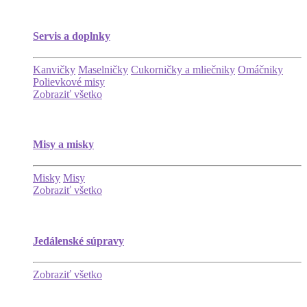
Servis a doplnky
Kanvičky
Maselničky
Cukorničky a mliečniky
Omáčniky
Polievkové misy
Zobraziť všetko
Misy a misky
Misky
Misy
Zobraziť všetko
Jedálenské súpravy
Zobraziť všetko