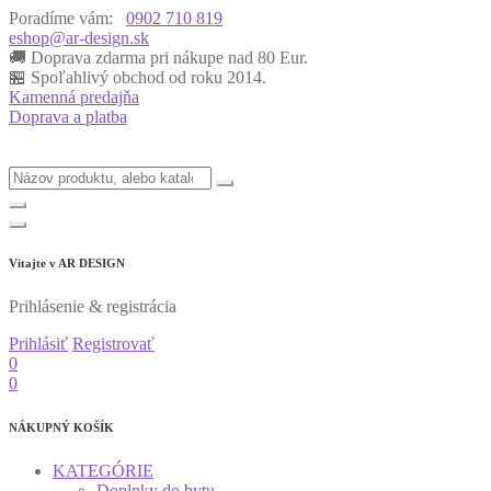
Poradíme vám:
0902 710 819
eshop@ar-design.sk
🚚 Doprava zdarma pri nákupe nad 80 Eur.
🏪 Spoľahlivý obchod od roku 2014.
Kamenná predajňa
Doprava a platba
Vitajte v
AR DESIGN
Prihlásenie & registrácia
Prihlásiť
Registrovať
0
0
NÁKUPNÝ KOŠÍK
KATEGÓRIE
Doplnky do bytu