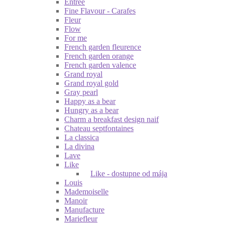
Entrée
Fine Flavour - Carafes
Fleur
Flow
For me
French garden fleurence
French garden orange
French garden valence
Grand royal
Grand royal gold
Gray pearl
Happy as a bear
Hungry as a bear
Charm a breakfast design naif
Chateau septfontaines
La classica
La divina
Lave
Like
Like - dostupne od mája
Louis
Mademoiselle
Manoir
Manufacture
Mariefleur