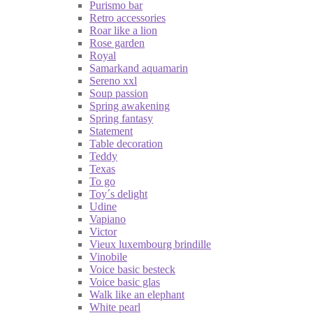
Purismo bar
Retro accessories
Roar like a lion
Rose garden
Royal
Samarkand aquamarin
Sereno xxl
Soup passion
Spring awakening
Spring fantasy
Statement
Table decoration
Teddy
Texas
To go
Toy´s delight
Udine
Vapiano
Victor
Vieux luxembourg brindille
Vinobile
Voice basic besteck
Voice basic glas
Walk like an elephant
White pearl