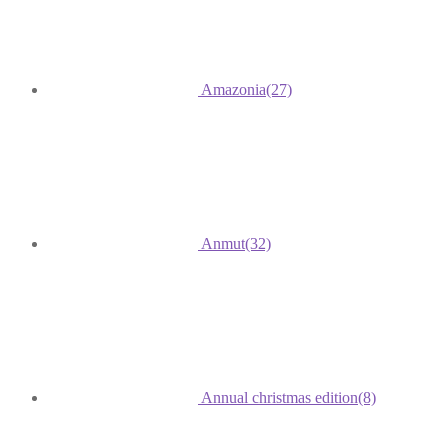
Amazonia
(27)
Anmut
(32)
Annual christmas edition
(8)