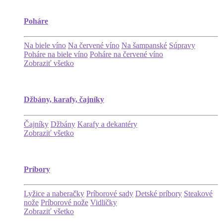
Poháre
Na biele víno
Na červené víno
Na šampanské
Súpravy
Poháre na biele víno
Poháre na červené víno
Zobraziť všetko
Džbány, karafy, čajníky
Čajníky
Džbány
Karafy a dekantéry
Zobraziť všetko
Príbory
Lyžice a naberačky
Príborové sady
Detské príbory
Steakové
nože
Príborové nože
Vidličky
Zobraziť všetko