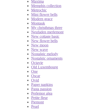
Maxima
Memphis collection
Metrochic
Mini flower bells
Modern grace
Montauk
My christhmas three
Neufaden merlemont
New cottage basic
New flower bells
New moon
New wave
Nostalgic melody
Nostalgic ornaments
Octavie
Old Luxembourg
One
Oscar
Ovid
Paper napkins
Pasta passion
Perlemor alga
Petite fleur
Piemont
Pearl