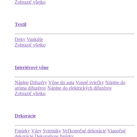
Zobraziť všetko
Textil
Deky
Vankúše
Zobraziť všetko
Interiérové vône
Náplne
Difuzéry
Vône do auta
Vonné sviečky
Náplne do
aróma difuzérov
Náplne do elektrických difuzérov
Zobraziť všetko
Dekorácie
Figúrky
Vázy
Svietniky
Veľkonočné dekorácie
Vianočné
dekorácie
Dekoratívne figúrky