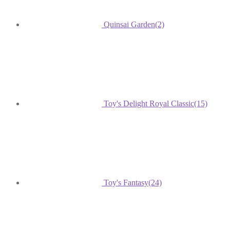
Quinsai Garden
(2)
Toy's Delight Royal Classic
(15)
Toy's Fantasy
(24)