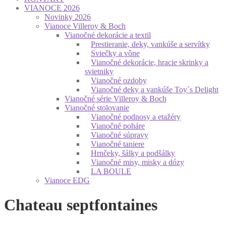
VIANOCE 2026
Novinky 2026
Vianoce Villeroy & Boch
Vianočné dekorácie a textil
Prestieranie, deky, vankúše a servítky
Sviečky a vône
Vianočné dekorácie, hracie skrinky a
svietniky
Vianočné ozdoby
Vianočné deky a vankúše Toy´s Delight
Vianočné série Villeroy & Boch
Vianočné stolovanie
Vianočné podnosy a etažéry
Vianočné poháre
Vianočné súpravy
Vianočné taniere
Hrnčeky, šálky a podšálky
Vianočné misy, misky a dózy
LA BOULE
Vianoce EDG
Chateau septfontaines