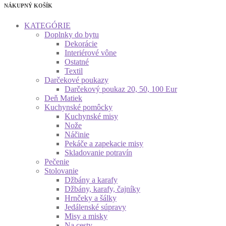
NÁKUPNÝ KOŠÍK
KATEGÓRIE
Doplnky do bytu
Dekorácie
Interiérové vône
Ostatné
Textil
Darčekové poukazy
Darčekový poukaz 20, 50, 100 Eur
Deň Matiek
Kuchynské pomôcky
Kuchynské misy
Nože
Náčinie
Pekáče a zapekacie misy
Skladovanie potravín
Pečenie
Stolovanie
Džbány a karafy
Džbány, karafy, čajníky
Hrnčeky a šálky
Jedálenské súpravy
Misy a misky
Na cesty