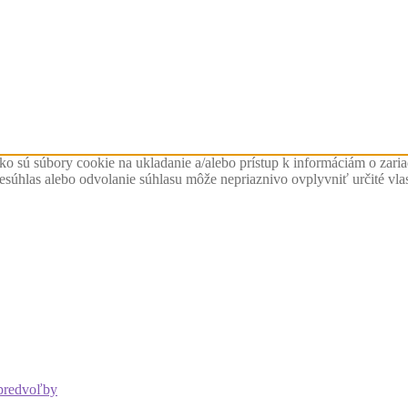
ko sú súbory cookie na ukladanie a/alebo prístup k informáciám o zari
Nesúhlas alebo odvolanie súhlasu môže nepriaznivo ovplyvniť určité vlas
predvoľby