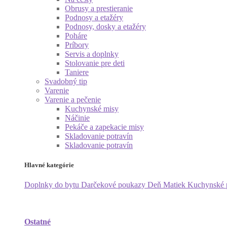
Obrusy a prestieranie
Podnosy a etažéry
Podnosy, dosky a etažéry
Poháre
Príbory
Servis a doplnky
Stolovanie pre deti
Taniere
Svadobný tip
Varenie
Varenie a pečenie
Kuchynské misy
Náčinie
Pekáče a zapekacie misy
Skladovanie potravín
Skladovanie potravín
Hlavné kategórie
Doplnky do bytu
Darčekové poukazy
Deň Matiek
Kuchynské
Ostatné