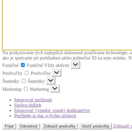
Na poskytovanie tých najlepších skúseností používame technológie, a
ako je správanie pri prehliadaní alebo jedinečné ID na tejto stránke. 
Funkčné
Funkčné
Vždy aktívny
Predvoľby
Predvoľby
Štatistiky
Štatistiky
Marketing
Marketing
Spravovať možnosti
Správa služieb
Spravovať {vendor_count} dodávateľov
Prečítajte si viac o týchto účeloch
Zobraziť 
Prijať
Odmietnuť
Zobraziť predvoľby
Uložiť predvoľby