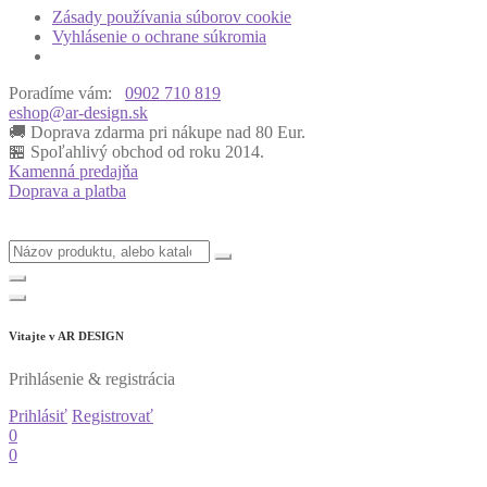
Zásady používania súborov cookie
Vyhlásenie o ochrane súkromia
Poradíme vám:
0902 710 819
eshop@ar-design.sk
🚚 Doprava zdarma pri nákupe nad 80 Eur.
🏪 Spoľahlivý obchod od roku 2014.
Kamenná predajňa
Doprava a platba
Vitajte v
AR DESIGN
Prihlásenie & registrácia
Prihlásiť
Registrovať
0
0