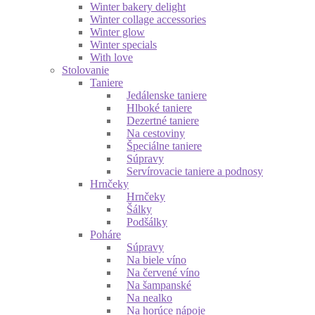
Winter bakery delight
Winter collage accessories
Winter glow
Winter specials
With love
Stolovanie
Taniere
Jedálenske taniere
Hlboké taniere
Dezertné taniere
Na cestoviny
Špeciálne taniere
Súpravy
Servírovacie taniere a podnosy
Hrnčeky
Hrnčeky
Šálky
Podšálky
Poháre
Súpravy
Na biele víno
Na červené víno
Na šampanské
Na nealko
Na horúce nápoje