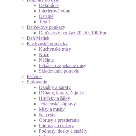
Dekorácie
Interiérové vône
Ostatné
Textil
Darčekové poukazy
Darčekový poukaz 20, 50, 100 Eur
Deň Matiek
Kuchynské pomôcky
Kuchynské misy
Nože
Náčinie
Pekáče a zapekacie misy
Skladovanie potravín
Pečenie
Stolovanie
Džbány a karafy
Džbány, karafy, čajníky
Hrnčeky a šálky
Jedálenské súpravy
Misy a misky
Na cesty
Obrusy a prestieranie
Podnosy a etažéry
Podnosy, dosky a etažéry