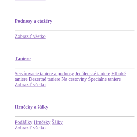
Podnosy a etažéry
Zobraziť všetko
Taniere
Servírovacie taniere a podnosy
Jedálenské taniere
Hlboké
taniere
Dezertné taniere
Na cestoviny
Špeciálne taniere
Zobraziť všetko
Hrnčeky a šálky
Podšálky
Hrnčeky
Šálky
Zobraziť všetko