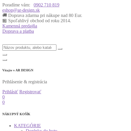
Poradíme vám:
0902 710 819
eshop@ar-design.sk
🚚 Doprava zdarma pri nákupe nad 80 Eur.
🏪 Spoľahlivý obchod od roku 2014.
Kamenná predajňa
Doprava a platba
Vitajte v
AR DESIGN
Prihlásenie & registrácia
Prihlásiť
Registrovať
0
0
NÁKUPNÝ KOŠÍK
KATEGÓRIE
Doplnky do bytu