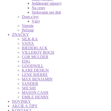
Jedálenské súpravy
Na cesty
Stolovanie pre deti
Dom a byt
Vázy
Varenie
Pečenie
ZNAČKY
SILK-KA
VAIYA
BIEDERLACK
VILLEROY BOCH
COR MULDER
EDG
GOODWILL
KARE DESIGN
LENE BJERRE
MAX BENJAMIN
SANDER
SHI SHI
MASON CASH
EMILE HENRY
NOVINKY
AKCIE A TIPY
KONTAKT