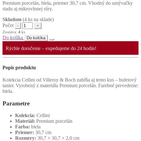
Premium porcelán, biela, priemer 30,7 cm. Vhodný do umývačky
riadu aj mikrovlnnej rúry.
Skladom
(4 ks na sklade)
Počet
Zostáva:
4
ks
Do košíka
Do košíka
Rýchle doručenie – expedujeme do 24 hodín!
Popis produktu
Kolekcia Cellini od Villeroy & Boch zahŕňa aj tento kus – bufetový
tanier. Vyrobený z materiálu Premium porcelán. Farebné prevedenie:
biela.
Parametre
Kolekcia:
Cellini
Materiál:
Premium porcelán
Farba:
biela
Priemer:
30,7 cm
Rozmery:
30,7 × 30,7 × 2,0 cm