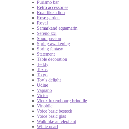
Purismo bar
Retro accessories
Roar like a lion
Rose garden
Royal
Samarkand aquamarin
Sereno xxl
Soup passion
Spring awakening
Spring fantasy
Statement
Table decoration
Teddy
Texas
To go
Toy´s delight
Udine
Vapiano
Victor
Vieux luxembourg brindille
Vinobile
Voice basic besteck
Voice basic glas
Walk like an elephant
White pearl