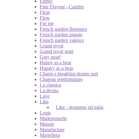
Entrée
Fine Flavour - Carafes
Fleur
Flow
For me
French garden fleurence
French garden orange
French garden valence
Grand royal
Grand royal gold
Gray pearl
Happy as a bear
Hungry as a bear
Charm a breakfast design naif
Chateau septfontaines
La classica
La divina
Lave
Like
Like - dostupne od mája
Louis
Mademoiselle
Manoir
Manufacture
Mariefleur