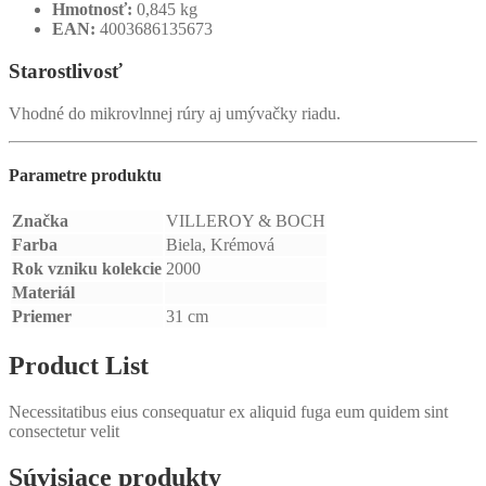
Hmotnosť:
0,845 kg
EAN:
4003686135673
Starostlivosť
Vhodné do mikrovlnnej rúry aj umývačky riadu.
Parametre produktu
Značka
VILLEROY & BOCH
Farba
Biela, Krémová
Rok vzniku kolekcie
2000
Materiál
Priemer
31 cm
Product List
Necessitatibus eius consequatur ex aliquid fuga eum quidem sint
consectetur velit
Súvisiace produkty