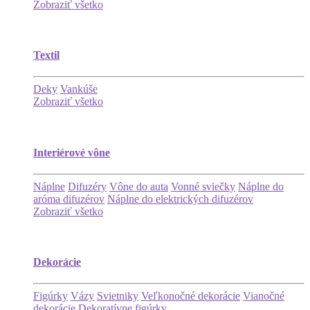
Zobraziť všetko
Textil
Deky
Vankúše
Zobraziť všetko
Interiérové vône
Náplne
Difuzéry
Vône do auta
Vonné sviečky
Náplne do
aróma difuzérov
Náplne do elektrických difuzérov
Zobraziť všetko
Dekorácie
Figúrky
Vázy
Svietniky
Veľkonočné dekorácie
Vianočné
dekorácie
Dekoratívne figúrky