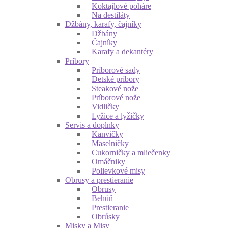
Koktajlové poháre
Na destiláty
Džbány, karafy, čajníky
Džbány
Čajníky
Karafy a dekantéry
Príbory
Príborové sady
Detské príbory
Steakové nože
Príborové nože
Vidličky
Lyžice a lyžičky
Servis a doplnky
Kanvičky
Maselničky
Cukorničky a mliečenky
Omáčniky
Polievkové misy
Obrusy a prestieranie
Obrusy
Behúň
Prestieranie
Obrúsky
Misky a Misy