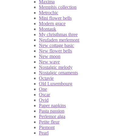
Maxima
Memphis collection
Metrochic
Mini flower bells
Modern grace
Montauk
My christhmas three
Neufaden merlemont
New cottage basic
New flower bells
New moon
New wave
Nostalgic melody
Nostalgic ornaments
Octavie
Old Luxembourg
One
Oscar
Ovid
Paper napkins
Pasta passion
Perlemor alga
Petite fleur
Piemont
Pearl