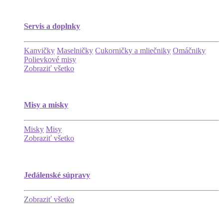
Servis a doplnky
Kanvičky
Maselničky
Cukorničky a mliečniky
Omáčniky
Polievkové misy
Zobraziť všetko
Misy a misky
Misky
Misy
Zobraziť všetko
Jedálenské súpravy
Zobraziť všetko