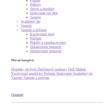
Poháre
Príbory
Servis a doplnky
Stolovanie pre deti
Taniere
Svadobný tip
Varenie
Varenie a pečenie
Kuchynské misy
Náčinie
Pekáče a zapekacie misy
Skladovanie potravín
Skladovanie potravín
Hlavné kategórie
Doplnky do bytu
Darčekové poukazy
Deň Matiek
Kuchynské pomôcky
Pečenie
Stolovanie
Svadobný tip
Varenie
Varenie a pečenie
Ostatné