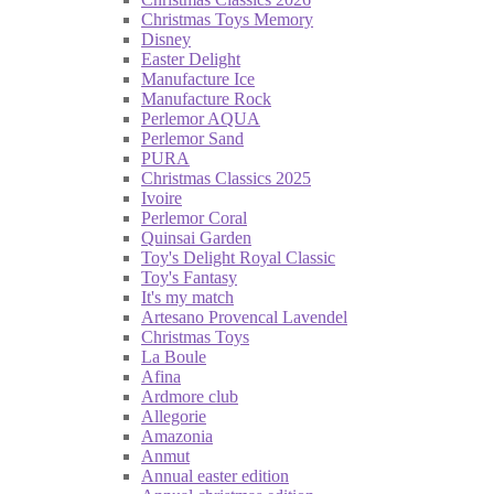
Christmas Toys Memory
Disney
Easter Delight
Manufacture Ice
Manufacture Rock
Perlemor AQUA
Perlemor Sand
PURA
Christmas Classics 2025
Ivoire
Perlemor Coral
Quinsai Garden
Toy's Delight Royal Classic
Toy's Fantasy
It's my match
Artesano Provencal Lavendel
Christmas Toys
La Boule
Afina
Ardmore club
Allegorie
Amazonia
Anmut
Annual easter edition