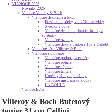
VIANOCE 2026
Novinky 2026
Vianoce Villeroy & Boch
Vianočné dekorácie a textil
Prestieranie, deky, vankúše a servítky
Sviečky a vône
Vianočné dekorácie, hracie skrinky a
svietniky
Vianočné ozdoby
Vianočné deky a vankúše Toy´s Delight
Vianočné série Villeroy & Boch
Vianočné stolovanie
Vianočné podnosy a etažéry
Vianočné poháre
Vianočné súpravy
Vianočné taniere
Hrnčeky, šálky a podšálky
Vianočné misy, misky a dózy
LA BOULE
Vianoce EDG
Villeroy & Boch Bufetový
tanier 31 cm Cellini