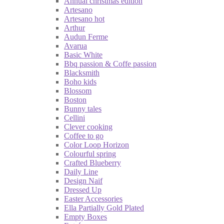
Annual christmas edition
Artesano
Artesano hot
Arthur
Audun Ferme
Avarua
Basic White
Bbq passion & Coffe passion
Blacksmith
Boho kids
Blossom
Boston
Bunny tales
Cellini
Clever cooking
Coffee to go
Color Loop Horizon
Colourful spring
Crafted Blueberry
Daily Line
Design Naif
Dressed Up
Easter Accessories
Ella Partially Gold Plated
Empty Boxes