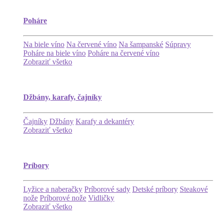
Poháre
Na biele víno
Na červené víno
Na šampanské
Súpravy
Poháre na biele víno
Poháre na červené víno
Zobraziť všetko
Džbány, karafy, čajníky
Čajníky
Džbány
Karafy a dekantéry
Zobraziť všetko
Príbory
Lyžice a naberačky
Príborové sady
Detské príbory
Steakové
nože
Príborové nože
Vidličky
Zobraziť všetko