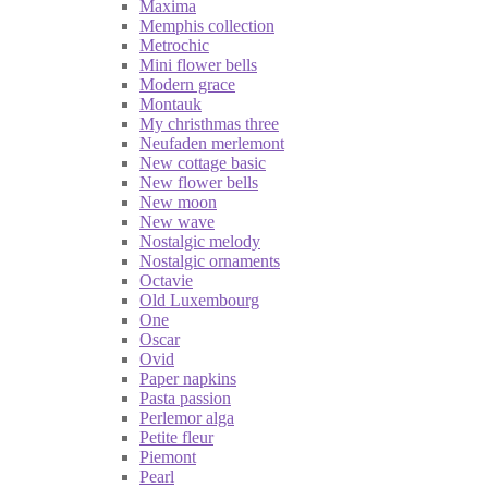
Maxima
Memphis collection
Metrochic
Mini flower bells
Modern grace
Montauk
My christhmas three
Neufaden merlemont
New cottage basic
New flower bells
New moon
New wave
Nostalgic melody
Nostalgic ornaments
Octavie
Old Luxembourg
One
Oscar
Ovid
Paper napkins
Pasta passion
Perlemor alga
Petite fleur
Piemont
Pearl