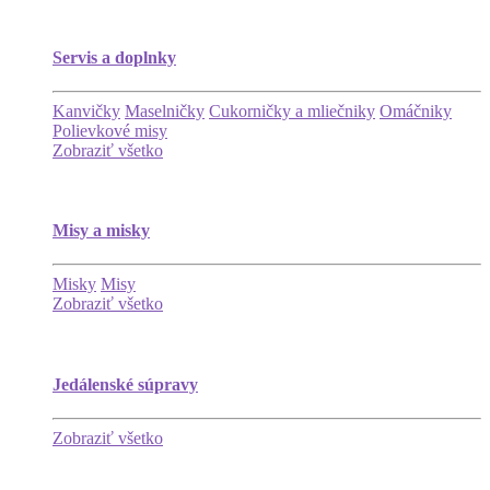
Servis a doplnky
Kanvičky
Maselničky
Cukorničky a mliečniky
Omáčniky
Polievkové misy
Zobraziť všetko
Misy a misky
Misky
Misy
Zobraziť všetko
Jedálenské súpravy
Zobraziť všetko