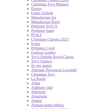
Christmas Toys Memory
Disney
Easter Delight
Manufacture Ice
Manufacture Rock
Perlemor AQUA
Perlemor Sand
PURA
Christmas Classics 2025
Ivoire
Perlemor Coral
Quinsai Garden
Toy's Delight Royal Classic
Toy's Fantasy
It's my match
Artesano Provencal Lavendel
Christmas Toys
La Boule
Afina
Ardmore club
Allegorie
Amazonia
Anmut
Annual easter edition