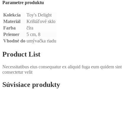
Parametre produktu
Kolekcia
Toy's Delight
Materiál
Krištáľové sklo
Farba
číra
Priemer
5 cm, 8
Vhodné do
umývačka riadu
Product List
Necessitatibus eius consequatur ex aliquid fuga eum quidem sint
consectetur velit
Súvisiace produkty