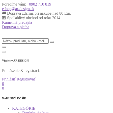
Poradíme vám:
0902 710 819
eshop@ar-design.sk
🚚 Doprava zdarma pri nákupe nad 80 Eur.
🏪 Spoľahlivý obchod od roku 2014.
Kamenná predajňa
Doprava a platba
Vitajte v
AR DESIGN
Prihlásenie & registrácia
Prihlásiť
Registrovať
0
0
NÁKUPNÝ KOŠÍK
KATEGÓRIE
Doplnky do bytu