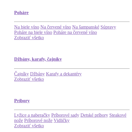
Poháre
Na biele víno
Na červené víno
Na šampanské
Súpravy
Poháre na biele víno
Poháre na červené víno
Zobraziť všetko
Džbány, karafy, čajníky
Čajníky
Džbány
Karafy a dekantéry
Zobraziť všetko
Príbory
Lyžice a naberačky
Príborové sady
Detské príbory
Steakové
nože
Príborové nože
Vidličky
Zobraziť všetko