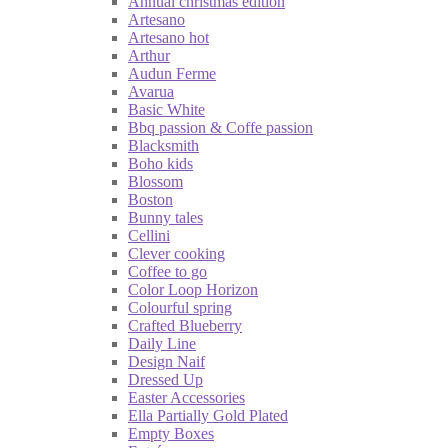
Annual christmas edition
Artesano
Artesano hot
Arthur
Audun Ferme
Avarua
Basic White
Bbq passion & Coffe passion
Blacksmith
Boho kids
Blossom
Boston
Bunny tales
Cellini
Clever cooking
Coffee to go
Color Loop Horizon
Colourful spring
Crafted Blueberry
Daily Line
Design Naif
Dressed Up
Easter Accessories
Ella Partially Gold Plated
Empty Boxes