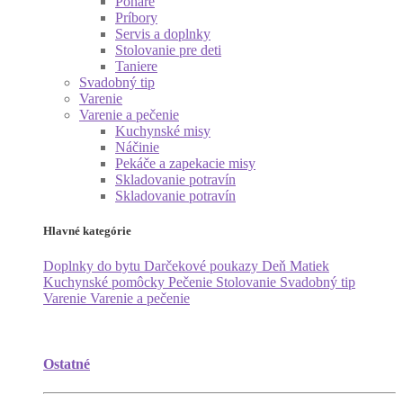
Poháre
Príbory
Servis a doplnky
Stolovanie pre deti
Taniere
Svadobný tip
Varenie
Varenie a pečenie
Kuchynské misy
Náčinie
Pekáče a zapekacie misy
Skladovanie potravín
Skladovanie potravín
Hlavné kategórie
Doplnky do bytu
Darčekové poukazy
Deň Matiek
Kuchynské pomôcky
Pečenie
Stolovanie
Svadobný tip
Varenie
Varenie a pečenie
Ostatné