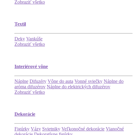
Zobraziť všetko
Textil
Deky
Vankúše
Zobraziť všetko
Interiérové vône
Náplne
Difuzéry
Vône do auta
Vonné sviečky
Náplne do
aróma difuzérov
Náplne do elektrických difuzérov
Zobraziť všetko
Dekorácie
Figúrky
Vázy
Svietniky
Veľkonočné dekorácie
Vianočné
dekorácie
Dekoratívne figúrky