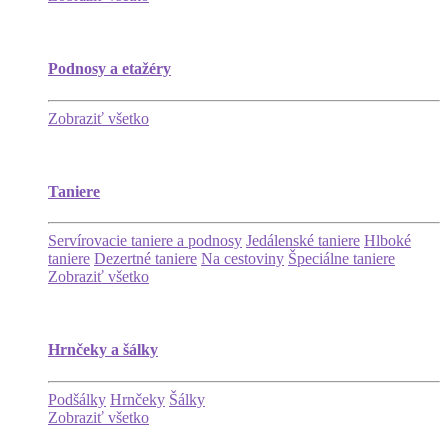
Podnosy a etažéry
Zobraziť všetko
Taniere
Servírovacie taniere a podnosy
Jedálenské taniere
Hlboké
taniere
Dezertné taniere
Na cestoviny
Špeciálne taniere
Zobraziť všetko
Hrnčeky a šálky
Podšálky
Hrnčeky
Šálky
Zobraziť všetko