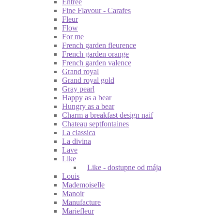
Entrée
Fine Flavour - Carafes
Fleur
Flow
For me
French garden fleurence
French garden orange
French garden valence
Grand royal
Grand royal gold
Gray pearl
Happy as a bear
Hungry as a bear
Charm a breakfast design naif
Chateau septfontaines
La classica
La divina
Lave
Like
Like - dostupne od mája
Louis
Mademoiselle
Manoir
Manufacture
Mariefleur