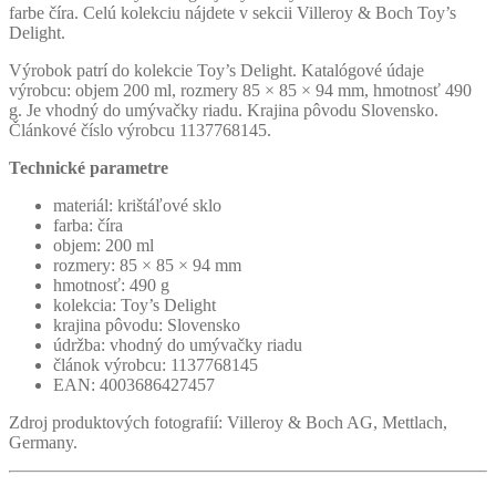
farbe číra. Celú kolekciu nájdete v sekcii Villeroy & Boch Toy’s
Delight.
Výrobok patrí do kolekcie Toy’s Delight. Katalógové údaje
výrobcu: objem 200 ml, rozmery 85 × 85 × 94 mm, hmotnosť 490
g. Je vhodný do umývačky riadu. Krajina pôvodu Slovensko.
Článkové číslo výrobcu 1137768145.
Technické parametre
materiál: krištáľové sklo
farba: číra
objem: 200 ml
rozmery: 85 × 85 × 94 mm
hmotnosť: 490 g
kolekcia: Toy’s Delight
krajina pôvodu: Slovensko
údržba: vhodný do umývačky riadu
článok výrobcu: 1137768145
EAN: 4003686427457
Zdroj produktových fotografií: Villeroy & Boch AG, Mettlach,
Germany.