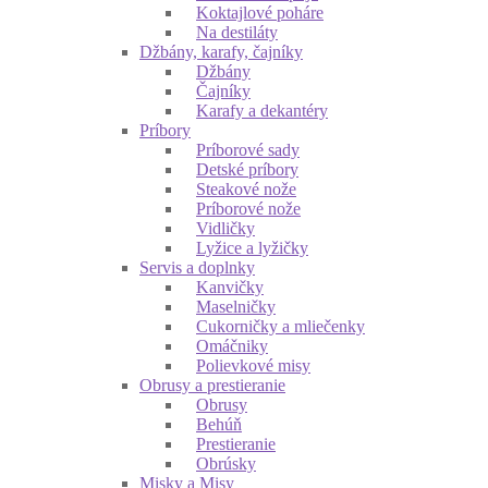
Koktajlové poháre
Na destiláty
Džbány, karafy, čajníky
Džbány
Čajníky
Karafy a dekantéry
Príbory
Príborové sady
Detské príbory
Steakové nože
Príborové nože
Vidličky
Lyžice a lyžičky
Servis a doplnky
Kanvičky
Maselničky
Cukorničky a mliečenky
Omáčniky
Polievkové misy
Obrusy a prestieranie
Obrusy
Behúň
Prestieranie
Obrúsky
Misky a Misy