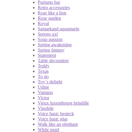
Purismo bar
Retro accessories
Roar like a lion
Rose garden
Royal
Samarkand aquamarin
Sereno xxl
Soup passion
Spring awakening
Spring fantasy
Statement
Table decoration
Teddy
Texas
To go
Toy´s delight
Udine
Vapiano
Victor
Vieux luxembourg brindille
Vinobile
Voice basic besteck
Voice basic glas
Walk like an elephant
White pearl