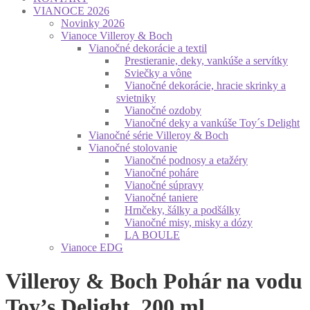
VIANOCE 2026
Novinky 2026
Vianoce Villeroy & Boch
Vianočné dekorácie a textil
Prestieranie, deky, vankúše a servítky
Sviečky a vône
Vianočné dekorácie, hracie skrinky a
svietniky
Vianočné ozdoby
Vianočné deky a vankúše Toy´s Delight
Vianočné série Villeroy & Boch
Vianočné stolovanie
Vianočné podnosy a etažéry
Vianočné poháre
Vianočné súpravy
Vianočné taniere
Hrnčeky, šálky a podšálky
Vianočné misy, misky a dózy
LA BOULE
Vianoce EDG
Villeroy & Boch Pohár na vodu
Toy’s Delight, 200 ml