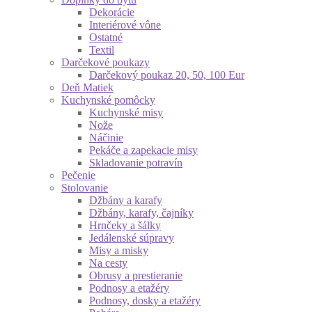
Dekorácie
Interiérové vône
Ostatné
Textil
Darčekové poukazy
Darčekový poukaz 20, 50, 100 Eur
Deň Matiek
Kuchynské pomôcky
Kuchynské misy
Nože
Náčinie
Pekáče a zapekacie misy
Skladovanie potravín
Pečenie
Stolovanie
Džbány a karafy
Džbány, karafy, čajníky
Hrnčeky a šálky
Jedálenské súpravy
Misy a misky
Na cesty
Obrusy a prestieranie
Podnosy a etažéry
Podnosy, dosky a etažéry