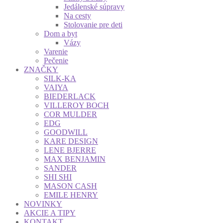
Jedálenské súpravy
Na cesty
Stolovanie pre deti
Dom a byt
Vázy
Varenie
Pečenie
ZNAČKY
SILK-KA
VAIYA
BIEDERLACK
VILLEROY BOCH
COR MULDER
EDG
GOODWILL
KARE DESIGN
LENE BJERRE
MAX BENJAMIN
SANDER
SHI SHI
MASON CASH
EMILE HENRY
NOVINKY
AKCIE A TIPY
KONTAKT