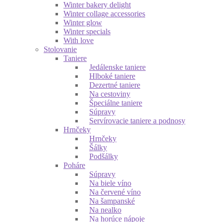
Winter bakery delight
Winter collage accessories
Winter glow
Winter specials
With love
Stolovanie
Taniere
Jedálenske taniere
Hlboké taniere
Dezertné taniere
Na cestoviny
Špeciálne taniere
Súpravy
Servírovacie taniere a podnosy
Hrnčeky
Hrnčeky
Šálky
Podšálky
Poháre
Súpravy
Na biele víno
Na červené víno
Na šampanské
Na nealko
Na horúce nápoje