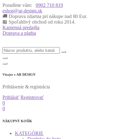
Poradíme vám:
0902 710 819
eshop@ar-design.sk
🚚 Doprava zdarma pri nákupe nad 80 Eur.
🏪 Spoľahlivý obchod od roku 2014.
Kamenná predajňa
Doprava a platba
Vitajte v
AR DESIGN
Prihlásenie & registrácia
Prihlásiť
Registrovať
0
0
NÁKUPNÝ KOŠÍK
KATEGÓRIE
Doplnky do bytu