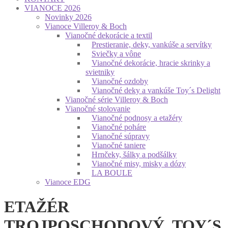
VIANOCE 2026
Novinky 2026
Vianoce Villeroy & Boch
Vianočné dekorácie a textil
Prestieranie, deky, vankúše a servítky
Sviečky a vône
Vianočné dekorácie, hracie skrinky a
svietniky
Vianočné ozdoby
Vianočné deky a vankúše Toy´s Delight
Vianočné série Villeroy & Boch
Vianočné stolovanie
Vianočné podnosy a etažéry
Vianočné poháre
Vianočné súpravy
Vianočné taniere
Hrnčeky, šálky a podšálky
Vianočné misy, misky a dózy
LA BOULE
Vianoce EDG
ETAŽÉR
TROJPOSCHODOVÝ, TOY´S