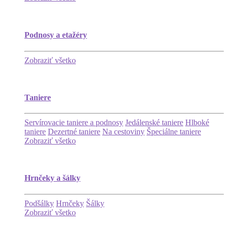
Podnosy a etažéry
Zobraziť všetko
Taniere
Servírovacie taniere a podnosy
Jedálenské taniere
Hlboké
taniere
Dezertné taniere
Na cestoviny
Špeciálne taniere
Zobraziť všetko
Hrnčeky a šálky
Podšálky
Hrnčeky
Šálky
Zobraziť všetko