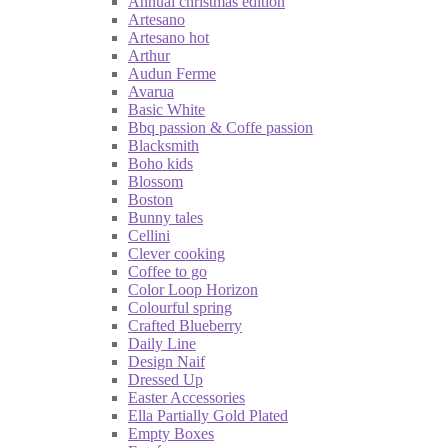
Annual christmas edition
Artesano
Artesano hot
Arthur
Audun Ferme
Avarua
Basic White
Bbq passion & Coffe passion
Blacksmith
Boho kids
Blossom
Boston
Bunny tales
Cellini
Clever cooking
Coffee to go
Color Loop Horizon
Colourful spring
Crafted Blueberry
Daily Line
Design Naif
Dressed Up
Easter Accessories
Ella Partially Gold Plated
Empty Boxes