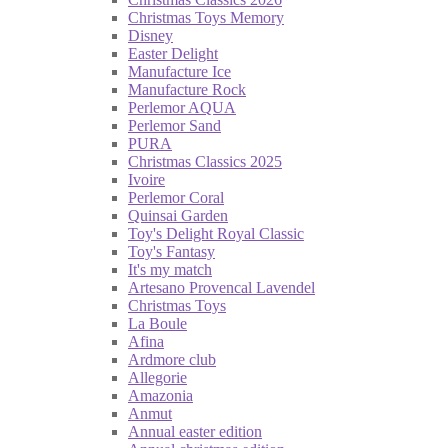
Christmas Toys Memory
Disney
Easter Delight
Manufacture Ice
Manufacture Rock
Perlemor AQUA
Perlemor Sand
PURA
Christmas Classics 2025
Ivoire
Perlemor Coral
Quinsai Garden
Toy's Delight Royal Classic
Toy's Fantasy
It's my match
Artesano Provencal Lavendel
Christmas Toys
La Boule
Afina
Ardmore club
Allegorie
Amazonia
Anmut
Annual easter edition