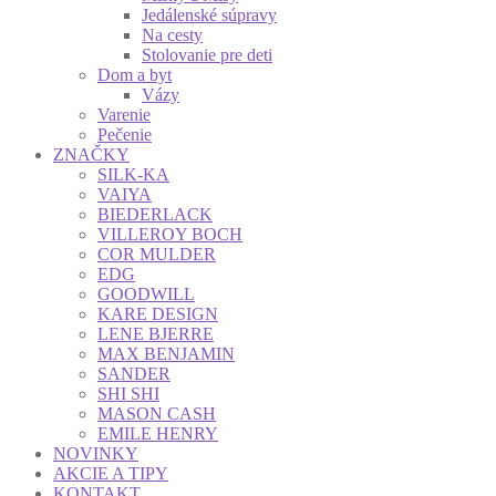
Jedálenské súpravy
Na cesty
Stolovanie pre deti
Dom a byt
Vázy
Varenie
Pečenie
ZNAČKY
SILK-KA
VAIYA
BIEDERLACK
VILLEROY BOCH
COR MULDER
EDG
GOODWILL
KARE DESIGN
LENE BJERRE
MAX BENJAMIN
SANDER
SHI SHI
MASON CASH
EMILE HENRY
NOVINKY
AKCIE A TIPY
KONTAKT