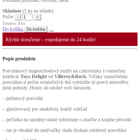
Premium porcelán, červená, biela.
Skladom
(5 ks na sklade)
Počet
Zostáva:
5
ks
Do košíka
Do košíka
Rýchle doručenie – expedujeme do 24 hodín!
Popis produktu
Porcelánový trojposchodový etažér na cukrovinky z vianočnej
kolekcie
Toys Delight
od
Villeroy&Boch.
Vďaka vianočnému
porcelánu si počas sviatočných dní vykúzlite tú pravú atmosféru
plnú pohody. Hrany sú odolné voči nárazom.
– prémiový porcelán
– glazúrovaný pre atraktívny lesklý vzhľad
– pečiatka na spodnej strane informuje o značke a krajine pôvodu
– nie je vhodné do umývačky riadu (bohato zdobený porcelán)