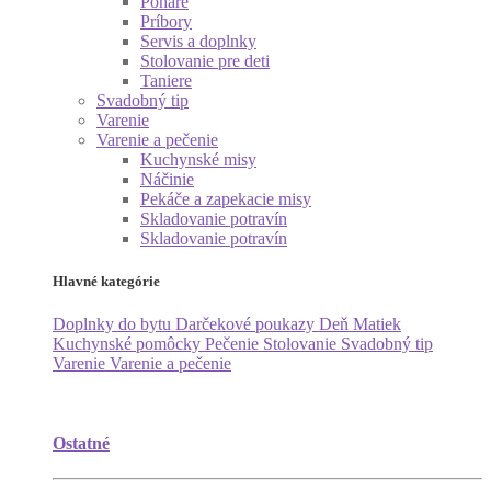
Poháre
Príbory
Servis a doplnky
Stolovanie pre deti
Taniere
Svadobný tip
Varenie
Varenie a pečenie
Kuchynské misy
Náčinie
Pekáče a zapekacie misy
Skladovanie potravín
Skladovanie potravín
Hlavné kategórie
Doplnky do bytu
Darčekové poukazy
Deň Matiek
Kuchynské pomôcky
Pečenie
Stolovanie
Svadobný tip
Varenie
Varenie a pečenie
Ostatné