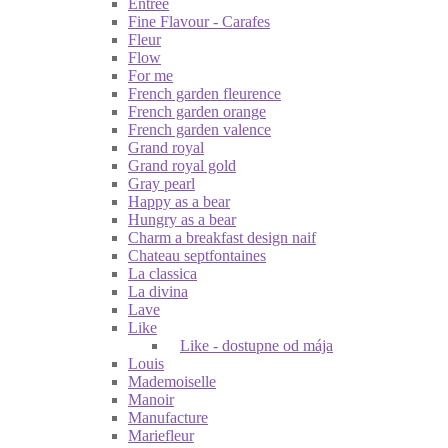
Entrée
Fine Flavour - Carafes
Fleur
Flow
For me
French garden fleurence
French garden orange
French garden valence
Grand royal
Grand royal gold
Gray pearl
Happy as a bear
Hungry as a bear
Charm a breakfast design naif
Chateau septfontaines
La classica
La divina
Lave
Like
Like - dostupne od mája
Louis
Mademoiselle
Manoir
Manufacture
Mariefleur