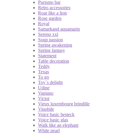
Purismo bar
Retro accessories
Roar like a lion
Rose garden
Royal
Samarkand aquamarin
Sereno xxl
Soup passion
Spring awakening
Spring fantasy
Statement
Table decoration
Teddy
Texas
To go
Toy´s delight
Udine
Vapiano
Victor
Vieux luxembourg brindille
Vinobile
Voice basic besteck
Voice basic glas
Walk like an elephant
White pearl