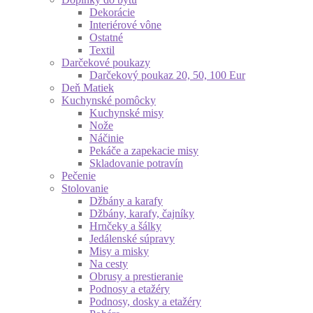
Dekorácie
Interiérové vône
Ostatné
Textil
Darčekové poukazy
Darčekový poukaz 20, 50, 100 Eur
Deň Matiek
Kuchynské pomôcky
Kuchynské misy
Nože
Náčinie
Pekáče a zapekacie misy
Skladovanie potravín
Pečenie
Stolovanie
Džbány a karafy
Džbány, karafy, čajníky
Hrnčeky a šálky
Jedálenské súpravy
Misy a misky
Na cesty
Obrusy a prestieranie
Podnosy a etažéry
Podnosy, dosky a etažéry