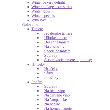
Winter bakery delight
Winter collage accessories
Winter glow
Winter specials
With love
Stolovanie
Taniere
Jedálenske taniere
Hlboké taniere
Dezertné taniere
Na cestoviny
Špeciálne taniere
Súpravy
Servírovacie taniere a podnosy
Hrnčeky
Hrnčeky
Šálky
Podšálky
Poháre
Súpravy
Na biele víno
Na červené víno
Na šampanské
Na nealko
Na horúce nápoje