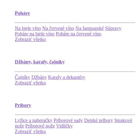
Poháre
Na biele víno
Na červené víno
Na šampanské
Súpravy
Poháre na biele víno
Poháre na červené víno
Zobraziť všetko
Džbány, karafy, čajníky
Čajníky
Džbány
Karafy a dekantéry
Zobraziť všetko
Príbory
Lyžice a naberačky
Príborové sady
Detské príbory
Steakové
nože
Príborové nože
Vidličky
Zobraziť všetko