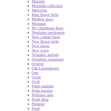
Maxima
Memphis collection
Metrochic
Mini flower bells
Modern grace
Montauk
My christhmas three
Neufaden merlemont
New cottage basic
New flower bells
New moon
New wave
Nostalgic melody
Nostalgic ornaments
Octavie
Old Luxembourg
One
Oscar
Ovid
Paper napkins
Pasta passion
Perlemor alga
Petite fleur
Piemont
Pearl