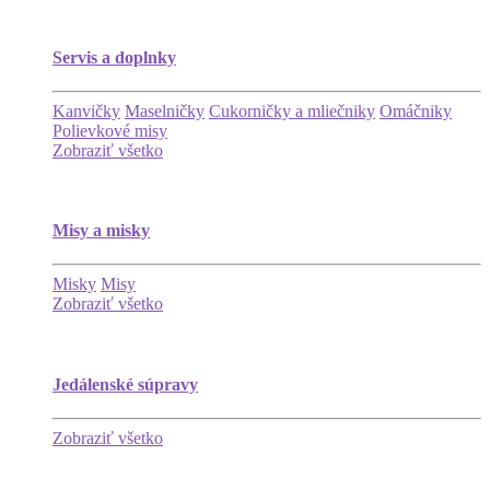
Servis a doplnky
Kanvičky
Maselničky
Cukorničky a mliečniky
Omáčniky
Polievkové misy
Zobraziť všetko
Misy a misky
Misky
Misy
Zobraziť všetko
Jedálenské súpravy
Zobraziť všetko