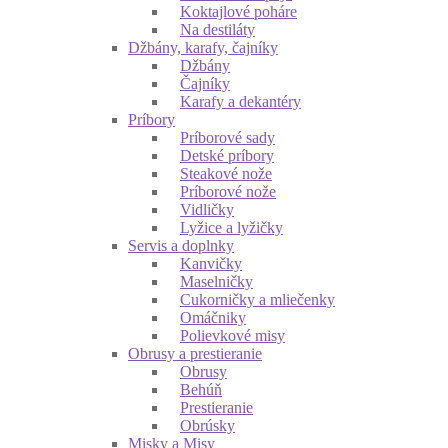
Koktajlové poháre
Na destiláty
Džbány, karafy, čajníky
Džbány
Čajníky
Karafy a dekantéry
Príbory
Príborové sady
Detské príbory
Steakové nože
Príborové nože
Vidličky
Lyžice a lyžičky
Servis a doplnky
Kanvičky
Maselničky
Cukorničky a mliečenky
Omáčniky
Polievkové misy
Obrusy a prestieranie
Obrusy
Behúň
Prestieranie
Obrúsky
Misky a Misy