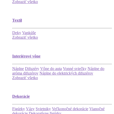
Zobraziť všetko
Textil
Deky
Vankúše
Zobraziť všetko
Interiérové vône
Náplne
Difuzéry
Vône do auta
Vonné sviečky
Náplne do
aróma difuzérov
Náplne do elektrických difuzérov
Zobraziť všetko
Dekorácie
Figúrky
Vázy
Svietniky
Veľkonočné dekorácie
Vianočné
dekorácie
Dekoratívne figúrky