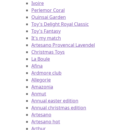
Ivoire
Perlemor Coral
Quinsai Garden
Toy's Delight Royal Classic
Toy's Fantasy
It's my match
Artesano Provencal Lavendel
Christmas Toys
La Boule
Afina
Ardmore club
Allegorie
Amazonia
Anmut
Annual easter edition
Annual christmas edition
Artesano
Artesano hot
Arthur