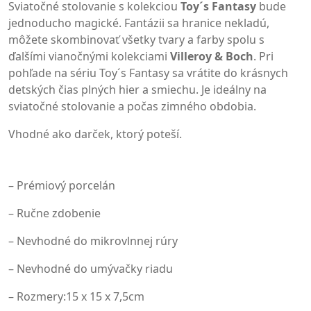
Sviatočné stolovanie s kolekciou
Toy´s Fantasy
bude
jednoducho magické. Fantázii sa hranice nekladú,
môžete skombinovať všetky tvary a farby spolu s
ďalšími vianočnými kolekciami
Villeroy & Boch
. Pri
pohľade na sériu Toy´s Fantasy sa vrátite do krásnych
detských čias plných hier a smiechu. Je ideálny na
sviatočné stolovanie a počas zimného obdobia.
Vhodné ako darček, ktorý poteší.
– Prémiový porcelán
– Ručne zdobenie
– Nevhodné do mikrovlnnej rúry
– Nevhodné do umývačky riadu
– Rozmery:15 x 15 x 7,5cm