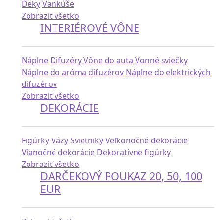
Deky
Vankúše
Zobraziť všetko
INTERIÉROVÉ VÔNE
Náplne
Difuzéry
Vône do auta
Vonné sviečky
Náplne do aróma difuzérov
Náplne do elektrických
difuzérov
Zobraziť všetko
DEKORÁCIE
Figúrky
Vázy
Svietniky
Veľkonočné dekorácie
Vianočné dekorácie
Dekoratívne figúrky
Zobraziť všetko
DARČEKOVÝ POUKAZ 20, 50, 100
EUR