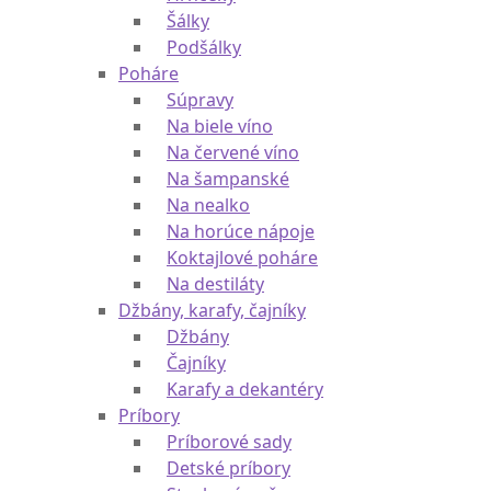
Šálky
Podšálky
Poháre
Súpravy
Na biele víno
Na červené víno
Na šampanské
Na nealko
Na horúce nápoje
Koktajlové poháre
Na destiláty
Džbány, karafy, čajníky
Džbány
Čajníky
Karafy a dekantéry
Príbory
Príborové sady
Detské príbory