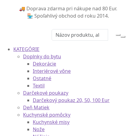
🚚 Doprava zdarma pri nákupe nad 80 Eur.
🏪 Spoľahlivý obchod od roku 2014.
0
KATEGÓRIE
Doplnky do bytu
Dekorácie
Interiérové vône
Ostatné
Textil
Darčekové poukazy
Darčekový poukaz 20, 50, 100 Eur
Deň Matiek
Kuchynské pomôcky
Kuchynské misy
Nože