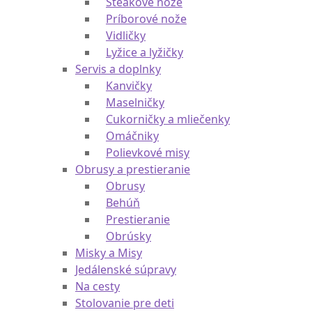
Steakové nože
Príborové nože
Vidličky
Lyžice a lyžičky
Servis a doplnky
Kanvičky
Maselničky
Cukorničky a mliečenky
Omáčniky
Polievkové misy
Obrusy a prestieranie
Obrusy
Behúň
Prestieranie
Obrúsky
Misky a Misy
Jedálenské súpravy
Na cesty
Stolovanie pre deti