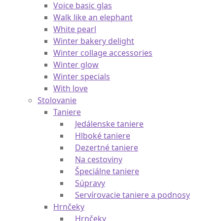
Voice basic glas
Walk like an elephant
White pearl
Winter bakery delight
Winter collage accessories
Winter glow
Winter specials
With love
Stolovanie
Taniere
Jedálenske taniere
Hlboké taniere
Dezertné taniere
Na cestoviny
Špeciálne taniere
Súpravy
Servírovacie taniere a podnosy
Hrnčeky
Hrnčeky