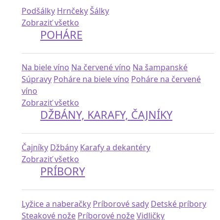
Podšálky
Hrnčeky
Šálky
Zobraziť všetko
POHÁRE
Na biele víno
Na červené víno
Na šampanské
Súpravy
Poháre na biele víno
Poháre na červené
víno
Zobraziť všetko
DŽBÁNY, KARAFY, ČAJNÍKY
Čajníky
Džbány
Karafy a dekantéry
Zobraziť všetko
PRÍBORY
Lyžice a naberačky
Príborové sady
Detské príbory
Steakové nože
Príborové nože
Vidličky