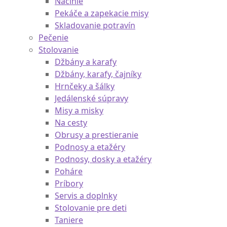
Náčinie
Pekáče a zapekacie misy
Skladovanie potravín
Pečenie
Stolovanie
Džbány a karafy
Džbány, karafy, čajníky
Hrnčeky a šálky
Jedálenské súpravy
Misy a misky
Na cesty
Obrusy a prestieranie
Podnosy a etažéry
Podnosy, dosky a etažéry
Poháre
Príbory
Servis a doplnky
Stolovanie pre deti
Taniere