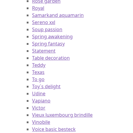
Rose garden
Royal
Samarkand aquamarin
Sereno xxl
Soup passion
Spring awakening
Spring fantasy
Statement
Table decoration
Teddy
Texas
To go
Toy´s delight
Udine
Vapiano
Victor
Vieux luxembourg brindille
Vinobile
Voice basic besteck