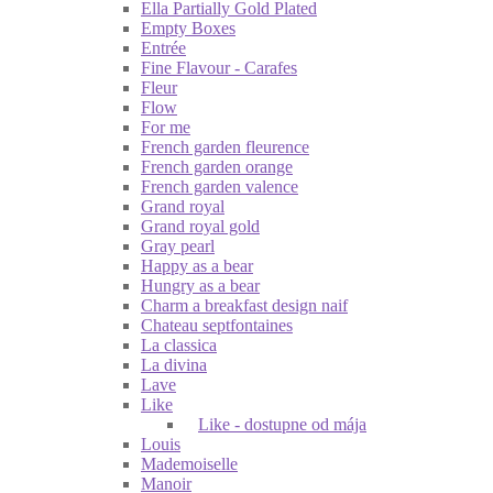
Ella Partially Gold Plated
Empty Boxes
Entrée
Fine Flavour - Carafes
Fleur
Flow
For me
French garden fleurence
French garden orange
French garden valence
Grand royal
Grand royal gold
Gray pearl
Happy as a bear
Hungry as a bear
Charm a breakfast design naif
Chateau septfontaines
La classica
La divina
Lave
Like
Like - dostupne od mája
Louis
Mademoiselle
Manoir