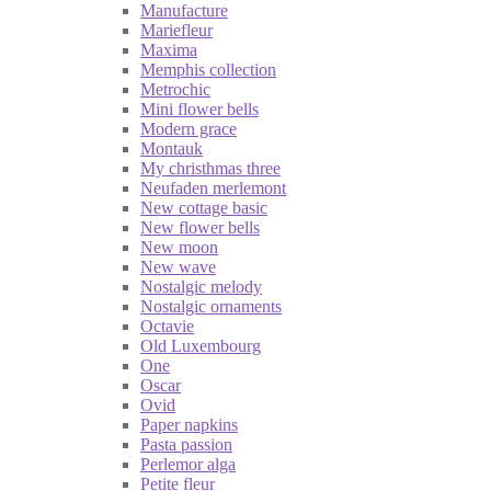
Manufacture
Mariefleur
Maxima
Memphis collection
Metrochic
Mini flower bells
Modern grace
Montauk
My christhmas three
Neufaden merlemont
New cottage basic
New flower bells
New moon
New wave
Nostalgic melody
Nostalgic ornaments
Octavie
Old Luxembourg
One
Oscar
Ovid
Paper napkins
Pasta passion
Perlemor alga
Petite fleur