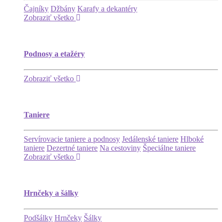
Čajníky
Džbány
Karafy a dekantéry
Zobraziť všetko
Podnosy a etažéry
Zobraziť všetko
Taniere
Servírovacie taniere a podnosy
Jedálenské taniere
Hlboké
taniere
Dezertné taniere
Na cestoviny
Špeciálne taniere
Zobraziť všetko
Hrnčeky a šálky
Podšálky
Hrnčeky
Šálky