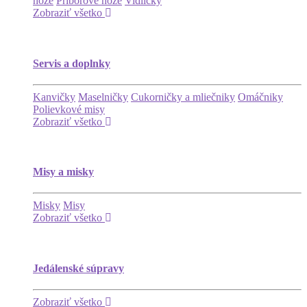
nože
Príborové nože
Vidličky
Zobraziť všetko
Servis a doplnky
Kanvičky
Maselničky
Cukorničky a mliečniky
Omáčniky
Polievkové misy
Zobraziť všetko
Misy a misky
Misky
Misy
Zobraziť všetko
Jedálenské súpravy
Zobraziť všetko