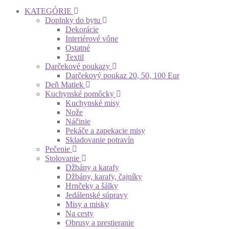
KATEGÓRIE
Doplnky do bytu
Dekorácie
Interiérové vône
Ostatné
Textil
Darčekové poukazy
Darčekový poukaz 20, 50, 100 Eur
Deň Matiek
Kuchynské pomôcky
Kuchynské misy
Nože
Náčinie
Pekáče a zapekacie misy
Skladovanie potravín
Pečenie
Stolovanie
Džbány a karafy
Džbány, karafy, čajníky
Hrnčeky a šálky
Jedálenské súpravy
Misy a misky
Na cesty
Obrusy a prestieranie