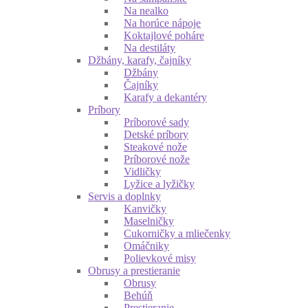
Na nealko
Na horúce nápoje
Koktajlové poháre
Na destiláty
Džbány, karafy, čajníky
Džbány
Čajníky
Karafy a dekantéry
Príbory
Príborové sady
Detské príbory
Steakové nože
Príborové nože
Vidličky
Lyžice a lyžičky
Servis a doplnky
Kanvičky
Maselničky
Cukorničky a mliečenky
Omáčniky
Polievkové misy
Obrusy a prestieranie
Obrusy
Behúň
Prestieranie