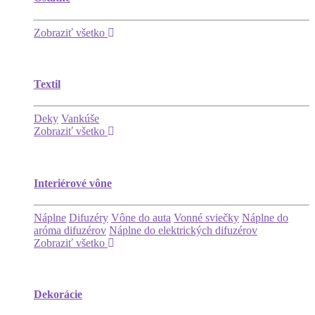
Zobraziť všetko
Textil
Deky
Vankúše
Zobraziť všetko
Interiérové vône
Náplne
Difuzéry
Vône do auta
Vonné sviečky
Náplne do
aróma difuzérov
Náplne do elektrických difuzérov
Zobraziť všetko
Dekorácie