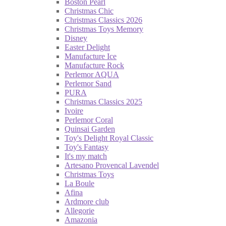
Boston Pearl
Christmas Chic
Christmas Classics 2026
Christmas Toys Memory
Disney
Easter Delight
Manufacture Ice
Manufacture Rock
Perlemor AQUA
Perlemor Sand
PURA
Christmas Classics 2025
Ivoire
Perlemor Coral
Quinsai Garden
Toy's Delight Royal Classic
Toy's Fantasy
It's my match
Artesano Provencal Lavendel
Christmas Toys
La Boule
Afina
Ardmore club
Allegorie
Amazonia