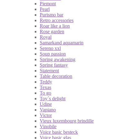
Piemont
Pearl
Purismo bar
Retro accessories
Roar like a lion
Rose garden
Royal
Samarkand aquamarin
Sereno xxl
Soup passion
Spring awakening
Spring fantasy
Statement
Table decoration
Teddy
Texas
To go
Toy´s delight
Udine
Vapiano
Victor
Vieux luxembourg brindille
Vinobile
Voice basic besteck
Voice basic glas