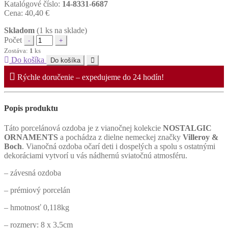
Katalógové číslo:
14-8331-6687
Cena:
40,40
€
Skladom
(1 ks na sklade)
Počet
Zostáva:
1
ks
Do košíka
Do košíka
Rýchle doručenie – expedujeme do 24 hodín!
Popis produktu
Táto porcelánová ozdoba je z vianočnej kolekcie
NOSTALGIC
ORNAMENTS
a pochádza
z dielne nemeckej značky
Villeroy &
Boch
. Vianočná ozdoba očarí deti i dospelých a spolu s ostatnými
dekoráciami vytvorí u vás nádhernú sviatočnú atmosféru.
– závesná ozdoba
– prémiový porcelán
– hmotnosť 0,118kg
– rozmery: 8 x 3,5cm