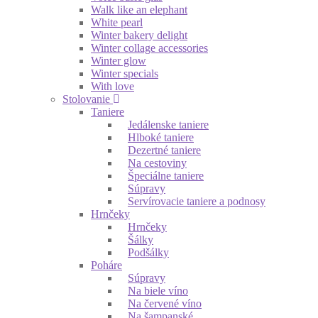
Walk like an elephant
White pearl
Winter bakery delight
Winter collage accessories
Winter glow
Winter specials
With love
Stolovanie
Taniere
Jedálenske taniere
Hlboké taniere
Dezertné taniere
Na cestoviny
Špeciálne taniere
Súpravy
Servírovacie taniere a podnosy
Hrnčeky
Hrnčeky
Šálky
Podšálky
Poháre
Súpravy
Na biele víno
Na červené víno
Na šampanské