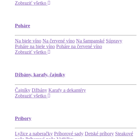
Zobraziť všetko
Poháre
Na biele víno
Na červené víno
Na šampanské
Súpravy
Poháre na biele víno
Poháre na červené víno
Zobraziť všetko
Džbány, karafy, čajníky
Čajníky
Džbány
Karafy a dekantéry
Zobraziť všetko
Príbory
Lyžice a naberačky
Príborové sady
Detské príbory
Steakové