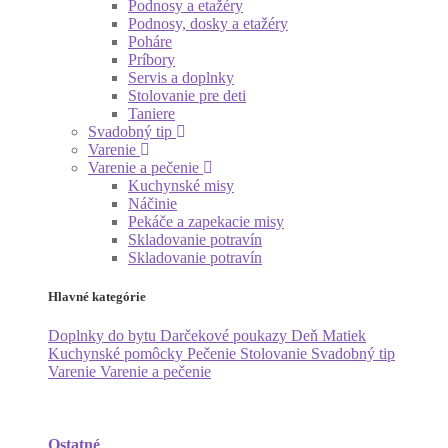
Podnosy a etažéry
Podnosy, dosky a etažéry
Poháre
Príbory
Servis a doplnky
Stolovanie pre deti
Taniere
Svadobný tip
Varenie
Varenie a pečenie
Kuchynské misy
Náčinie
Pekáče a zapekacie misy
Skladovanie potravín
Skladovanie potravín
Hlavné kategórie
Doplnky do bytu
Darčekové poukazy
Deň Matiek
Kuchynské pomôcky
Pečenie
Stolovanie
Svadobný tip
Varenie
Varenie a pečenie
Ostatné