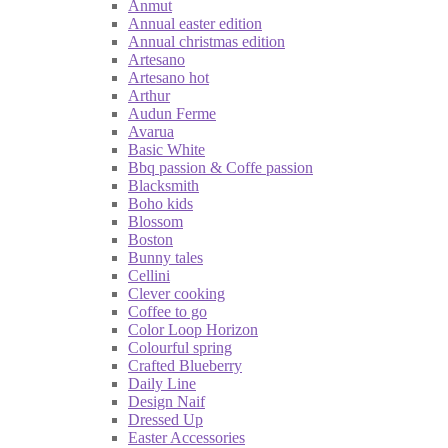
Anmut
Annual easter edition
Annual christmas edition
Artesano
Artesano hot
Arthur
Audun Ferme
Avarua
Basic White
Bbq passion & Coffe passion
Blacksmith
Boho kids
Blossom
Boston
Bunny tales
Cellini
Clever cooking
Coffee to go
Color Loop Horizon
Colourful spring
Crafted Blueberry
Daily Line
Design Naif
Dressed Up
Easter Accessories