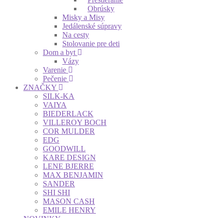
Obrúsky
Misky a Misy
Jedálenské súpravy
Na cesty
Stolovanie pre deti
Dom a byt
Vázy
Varenie
Pečenie
ZNAČKY
SILK-KA
VAIYA
BIEDERLACK
VILLEROY BOCH
COR MULDER
EDG
GOODWILL
KARE DESIGN
LENE BJERRE
MAX BENJAMIN
SANDER
SHI SHI
MASON CASH
EMILE HENRY