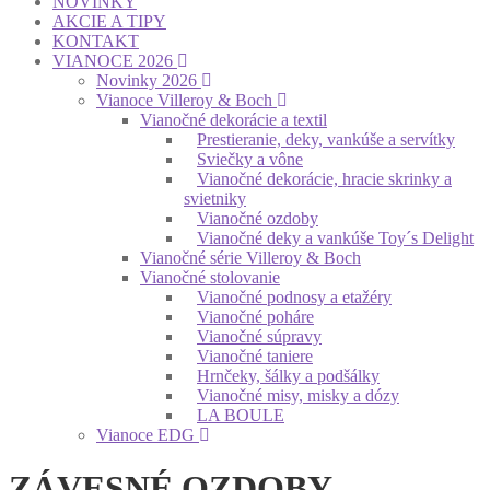
NOVINKY
AKCIE A TIPY
KONTAKT
VIANOCE 2026
Novinky 2026
Vianoce Villeroy & Boch
Vianočné dekorácie a textil
Prestieranie, deky, vankúše a servítky
Sviečky a vône
Vianočné dekorácie, hracie skrinky a
svietniky
Vianočné ozdoby
Vianočné deky a vankúše Toy´s Delight
Vianočné série Villeroy & Boch
Vianočné stolovanie
Vianočné podnosy a etažéry
Vianočné poháre
Vianočné súpravy
Vianočné taniere
Hrnčeky, šálky a podšálky
Vianočné misy, misky a dózy
LA BOULE
Vianoce EDG
ZÁVESNÉ OZDOBY,