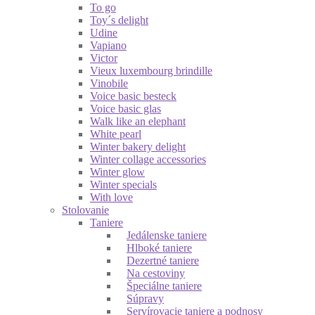
To go
Toy´s delight
Udine
Vapiano
Victor
Vieux luxembourg brindille
Vinobile
Voice basic besteck
Voice basic glas
Walk like an elephant
White pearl
Winter bakery delight
Winter collage accessories
Winter glow
Winter specials
With love
Stolovanie
Taniere
Jedálenske taniere
Hlboké taniere
Dezertné taniere
Na cestoviny
Špeciálne taniere
Súpravy
Servírovacie taniere a podnosy