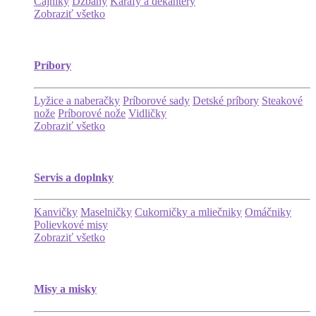
Čajníky
Džbány
Karafy a dekantéry
Zobraziť všetko
Príbory
Lyžice a naberačky
Príborové sady
Detské príbory
Steakové
nože
Príborové nože
Vidličky
Zobraziť všetko
Servis a doplnky
Kanvičky
Maselničky
Cukorničky a mliečniky
Omáčniky
Polievkové misy
Zobraziť všetko
Misy a misky