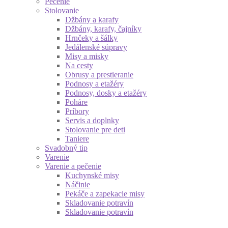
Pečenie
Stolovanie
Džbány a karafy
Džbány, karafy, čajníky
Hrnčeky a šálky
Jedálenské súpravy
Misy a misky
Na cesty
Obrusy a prestieranie
Podnosy a etažéry
Podnosy, dosky a etažéry
Poháre
Príbory
Servis a doplnky
Stolovanie pre deti
Taniere
Svadobný tip
Varenie
Varenie a pečenie
Kuchynské misy
Náčinie
Pekáče a zapekacie misy
Skladovanie potravín
Skladovanie potravín