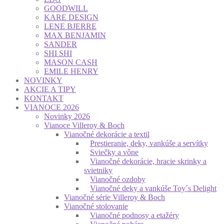
GOODWILL
KARE DESIGN
LENE BJERRE
MAX BENJAMIN
SANDER
SHI SHI
MASON CASH
EMILE HENRY
NOVINKY
AKCIE A TIPY
KONTAKT
VIANOCE 2026
Novinky 2026
Vianoce Villeroy & Boch
Vianočné dekorácie a textil
Prestieranie, deky, vankúše a servítky
Sviečky a vône
Vianočné dekorácie, hracie skrinky a
svietniky
Vianočné ozdoby
Vianočné deky a vankúše Toy´s Delight
Vianočné série Villeroy & Boch
Vianočné stolovanie
Vianočné podnosy a etažéry