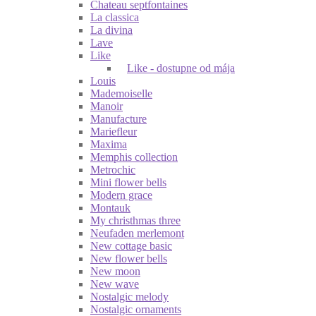
Chateau septfontaines
La classica
La divina
Lave
Like
Like - dostupne od mája
Louis
Mademoiselle
Manoir
Manufacture
Mariefleur
Maxima
Memphis collection
Metrochic
Mini flower bells
Modern grace
Montauk
My christhmas three
Neufaden merlemont
New cottage basic
New flower bells
New moon
New wave
Nostalgic melody
Nostalgic ornaments