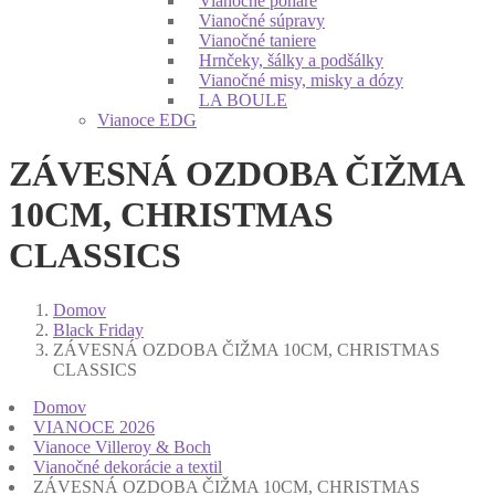
Vianočné poháre
Vianočné súpravy
Vianočné taniere
Hrnčeky, šálky a podšálky
Vianočné misy, misky a dózy
LA BOULE
Vianoce EDG
ZÁVESNÁ OZDOBA ČIŽMA
10CM, CHRISTMAS
CLASSICS
Domov
Black Friday
ZÁVESNÁ OZDOBA ČIŽMA 10CM, CHRISTMAS
CLASSICS
Domov
VIANOCE 2026
Vianoce Villeroy & Boch
Vianočné dekorácie a textil
ZÁVESNÁ OZDOBA ČIŽMA 10CM, CHRISTMAS