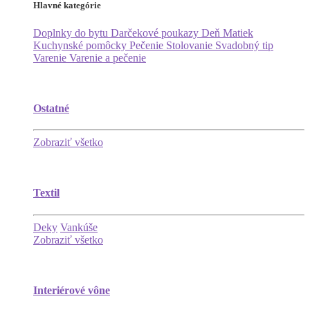
Hlavné kategórie
Doplnky do bytu
Darčekové poukazy
Deň Matiek
Kuchynské pomôcky
Pečenie
Stolovanie
Svadobný tip
Varenie
Varenie a pečenie
Ostatné
Zobraziť všetko
Textil
Deky
Vankúše
Zobraziť všetko
Interiérové vône