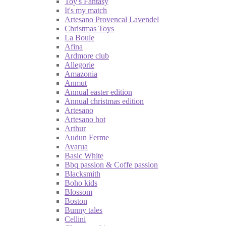
Toy's Fantasy
It's my match
Artesano Provencal Lavendel
Christmas Toys
La Boule
Afina
Ardmore club
Allegorie
Amazonia
Anmut
Annual easter edition
Annual christmas edition
Artesano
Artesano hot
Arthur
Audun Ferme
Avarua
Basic White
Bbq passion & Coffe passion
Blacksmith
Boho kids
Blossom
Boston
Bunny tales
Cellini