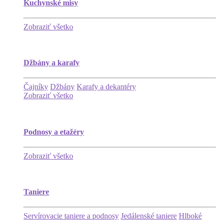
Kuchynské misy
Zobraziť všetko
Džbány a karafy
Čajníky
Džbány
Karafy a dekantéry
Zobraziť všetko
Podnosy a etažéry
Zobraziť všetko
Taniere
Servírovacie taniere a podnosy
Jedálenské taniere
Hlboké