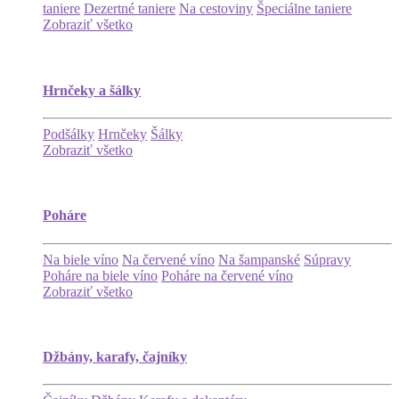
taniere
Dezertné taniere
Na cestoviny
Špeciálne taniere
Zobraziť všetko
Hrnčeky a šálky
Podšálky
Hrnčeky
Šálky
Zobraziť všetko
Poháre
Na biele víno
Na červené víno
Na šampanské
Súpravy
Poháre na biele víno
Poháre na červené víno
Zobraziť všetko
Džbány, karafy, čajníky