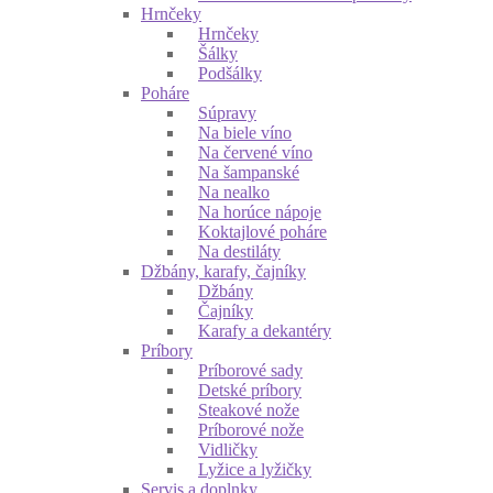
Hrnčeky
Hrnčeky
Šálky
Podšálky
Poháre
Súpravy
Na biele víno
Na červené víno
Na šampanské
Na nealko
Na horúce nápoje
Koktajlové poháre
Na destiláty
Džbány, karafy, čajníky
Džbány
Čajníky
Karafy a dekantéry
Príbory
Príborové sady
Detské príbory
Steakové nože
Príborové nože
Vidličky
Lyžice a lyžičky
Servis a doplnky