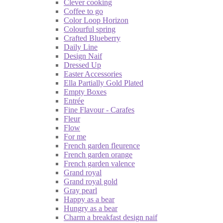
Clever cooking
Coffee to go
Color Loop Horizon
Colourful spring
Crafted Blueberry
Daily Line
Design Naif
Dressed Up
Easter Accessories
Ella Partially Gold Plated
Empty Boxes
Entrée
Fine Flavour - Carafes
Fleur
Flow
For me
French garden fleurence
French garden orange
French garden valence
Grand royal
Grand royal gold
Gray pearl
Happy as a bear
Hungry as a bear
Charm a breakfast design naif