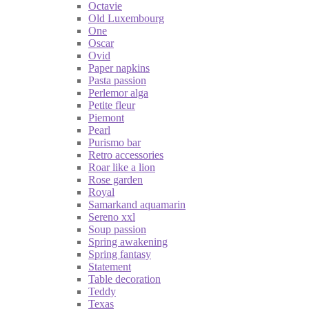
Octavie
Old Luxembourg
One
Oscar
Ovid
Paper napkins
Pasta passion
Perlemor alga
Petite fleur
Piemont
Pearl
Purismo bar
Retro accessories
Roar like a lion
Rose garden
Royal
Samarkand aquamarin
Sereno xxl
Soup passion
Spring awakening
Spring fantasy
Statement
Table decoration
Teddy
Texas