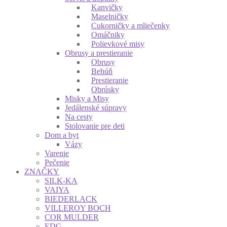
Kanvičky
Maselničky
Cukorničky a mliečenky
Omáčniky
Polievkové misy
Obrusy a prestieranie
Obrusy
Behúň
Prestieranie
Obrúsky
Misky a Misy
Jedálenské súpravy
Na cesty
Stolovanie pre deti
Dom a byt
Vázy
Varenie
Pečenie
ZNAČKY
SILK-KA
VAIYA
BIEDERLACK
VILLEROY BOCH
COR MULDER
EDG