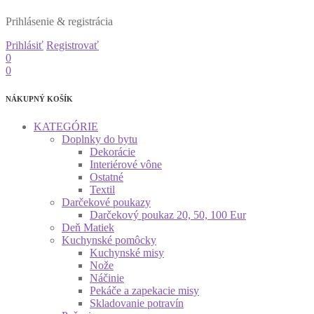
Prihlásenie & registrácia
Prihlásiť
Registrovať
0
0
NÁKUPNÝ KOŠÍK
KATEGÓRIE
Doplnky do bytu
Dekorácie
Interiérové vône
Ostatné
Textil
Darčekové poukazy
Darčekový poukaz 20, 50, 100 Eur
Deň Matiek
Kuchynské pomôcky
Kuchynské misy
Nože
Náčinie
Pekáče a zapekacie misy
Skladovanie potravín