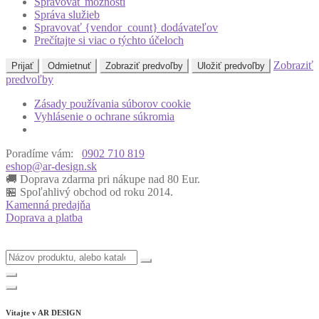
Spravovať možnosti
Správa služieb
Spravovať {vendor_count} dodávateľov
Prečítajte si viac o týchto účeloch
Zobraziť
Prijať
Odmietnuť
Zobraziť predvoľby
Uložiť predvoľby
predvoľby
Zásady používania súborov cookie
Vyhlásenie o ochrane súkromia
Poradíme vám:
0902 710 819
eshop@ar-design.sk
🚚 Doprava zdarma pri nákupe nad 80 Eur.
🏪 Spoľahlivý obchod od roku 2014.
Kamenná predajňa
Doprava a platba
Vitajte v
AR DESIGN