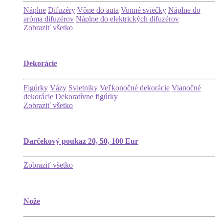
Náplne
Difuzéry
Vône do auta
Vonné sviečky
Náplne do
aróma difuzérov
Náplne do elektrických difuzérov
Zobraziť všetko
Dekorácie
Figúrky
Vázy
Svietniky
Veľkonočné dekorácie
Vianočné
dekorácie
Dekoratívne figúrky
Zobraziť všetko
Darčekový poukaz 20, 50, 100 Eur
Zobraziť všetko
Nože