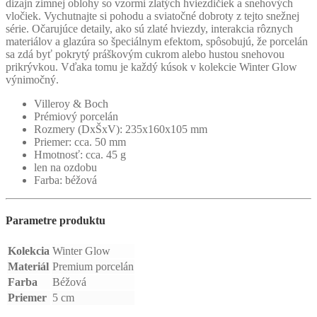
dizajn zimnej oblohy so vzormi zlatých hviezdičiek a snehových
vločiek. Vychutnajte si pohodu a sviatočné dobroty z tejto snežnej
série. Očarujúce detaily, ako sú zlaté hviezdy, interakcia rôznych
materiálov a glazúra so špeciálnym efektom, spôsobujú, že porcelán
sa zdá byť pokrytý práškovým cukrom alebo hustou snehovou
prikrývkou. Vďaka tomu je každý kúsok v kolekcie Winter Glow
výnimočný.
Villeroy & Boch
Prémiový porcelán
Rozmery (DxŠxV): 235x160x105 mm
Priemer: cca.
50 mm
Hmotnosť: cca.
45 g
len na ozdobu
Farba: béžová
Parametre produktu
Kolekcia
Winter Glow
Materiál
Premium porcelán
Farba
Béžová
Priemer
5 cm