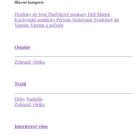
Hlavné kategórie
Doplnky do bytu
Darčekové poukazy
Deň Matiek
Kuchynské pomôcky
Pečenie
Stolovanie
Svadobný tip
Varenie
Varenie a pečenie
Ostatné
Zobraziť všetko
Textil
Deky
Vankúše
Zobraziť všetko
Interiérové vône