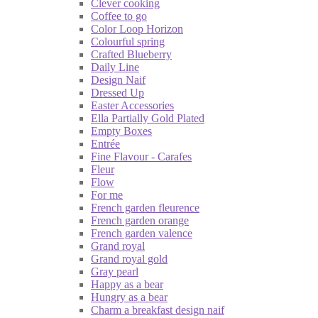
Clever cooking
Coffee to go
Color Loop Horizon
Colourful spring
Crafted Blueberry
Daily Line
Design Naif
Dressed Up
Easter Accessories
Ella Partially Gold Plated
Empty Boxes
Entrée
Fine Flavour - Carafes
Fleur
Flow
For me
French garden fleurence
French garden orange
French garden valence
Grand royal
Grand royal gold
Gray pearl
Happy as a bear
Hungry as a bear
Charm a breakfast design naif