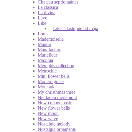
Chateau septfontaines
La classica
La divina
Lave
Like
Like - dostupne od mája
Louis
Mademoiselle
Manoir
Manufacture
Mariefleur
Maxima
Memphis collection
Metrochic
Mini flower bells
Modern grace
Montauk
My christhmas three
Neufaden merlemont
New cottage basic
New flower bells
New moon
New wave
Nostalgic melody
Nostalgic ornaments