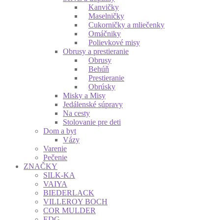
Kanvičky
Maselničky
Cukorničky a mliečenky
Omáčniky
Polievkové misy
Obrusy a prestieranie
Obrusy
Behúň
Prestieranie
Obrúsky
Misky a Misy
Jedálenské súpravy
Na cesty
Stolovanie pre deti
Dom a byt
Vázy
Varenie
Pečenie
ZNAČKY
SILK-KA
VAIYA
BIEDERLACK
VILLEROY BOCH
COR MULDER
EDG