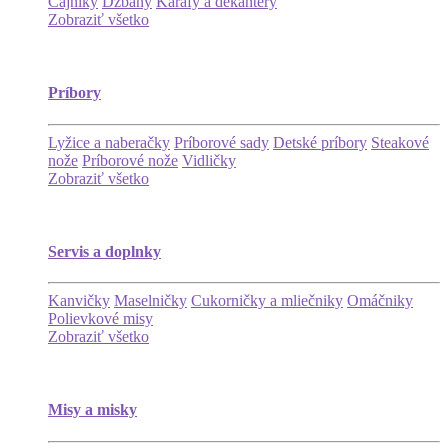
Čajníky
Džbány
Karafy a dekantéry
Zobraziť všetko
Príbory
Lyžice a naberačky
Príborové sady
Detské príbory
Steakové
nože
Príborové nože
Vidličky
Zobraziť všetko
Servis a doplnky
Kanvičky
Maselničky
Cukorničky a mliečniky
Omáčniky
Polievkové misy
Zobraziť všetko
Misy a misky