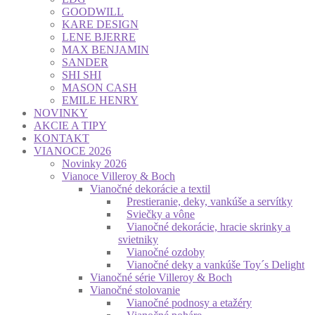
GOODWILL
KARE DESIGN
LENE BJERRE
MAX BENJAMIN
SANDER
SHI SHI
MASON CASH
EMILE HENRY
NOVINKY
AKCIE A TIPY
KONTAKT
VIANOCE 2026
Novinky 2026
Vianoce Villeroy & Boch
Vianočné dekorácie a textil
Prestieranie, deky, vankúše a servítky
Sviečky a vône
Vianočné dekorácie, hracie skrinky a
svietniky
Vianočné ozdoby
Vianočné deky a vankúše Toy´s Delight
Vianočné série Villeroy & Boch
Vianočné stolovanie
Vianočné podnosy a etažéry