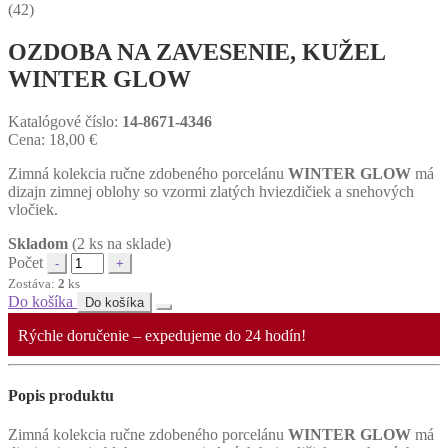
(42)
OZDOBA NA ZAVESENIE, KUŽEL
WINTER GLOW
Katalógové číslo:
14-8671-4346
Cena:
18,00
€
Zimná kolekcia ručne zdobeného porcelánu
WINTER GLOW
má
dizajn zimnej oblohy so vzormi zlatých hviezdičiek a snehových
vločiek.
Skladom
(2 ks na sklade)
Počet
Zostáva:
2
ks
Do košíka
Do košíka
Rýchle doručenie – expedujeme do 24 hodín!
Popis produktu
Zimná kolekcia ručne zdobeného porcelánu
WINTER GLOW
má