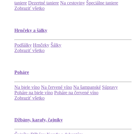
taniere
Dezertné taniere
Na cestoviny
Špeciálne taniere
Zobraziť všetko
Hrnčeky a šálky
Podšálky
Hrnčeky
Šálky
Zobraziť všetko
Poháre
Na biele víno
Na červené víno
Na šampanské
Súpravy
Poháre na biele víno
Poháre na červené víno
Zobraziť všetko
Džbány, karafy, čajníky