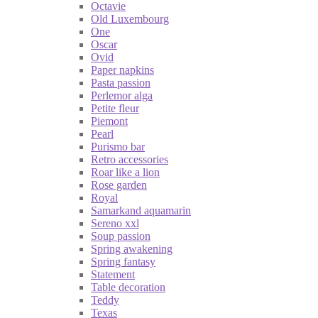
Octavie
Old Luxembourg
One
Oscar
Ovid
Paper napkins
Pasta passion
Perlemor alga
Petite fleur
Piemont
Pearl
Purismo bar
Retro accessories
Roar like a lion
Rose garden
Royal
Samarkand aquamarin
Sereno xxl
Soup passion
Spring awakening
Spring fantasy
Statement
Table decoration
Teddy
Texas