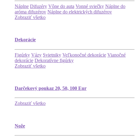
Náplne
Difuzéry
Vône do auta
Vonné sviečky
Náplne do
aróma difuzérov
Náplne do elektrických difuzérov
Zobraziť všetko
Dekorácie
Figúrky
Vázy
Svietniky
Veľkonočné dekorácie
Vianočné
dekorácie
Dekoratívne figúrky
Zobraziť všetko
Darčekový poukaz 20, 50, 100 Eur
Zobraziť všetko
Nože