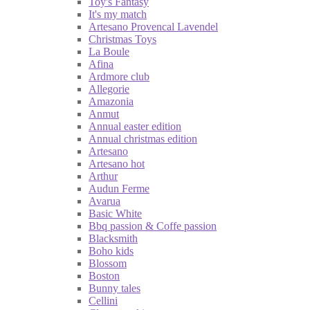
Toy's Fantasy
It's my match
Artesano Provencal Lavendel
Christmas Toys
La Boule
Afina
Ardmore club
Allegorie
Amazonia
Anmut
Annual easter edition
Annual christmas edition
Artesano
Artesano hot
Arthur
Audun Ferme
Avarua
Basic White
Bbq passion & Coffe passion
Blacksmith
Boho kids
Blossom
Boston
Bunny tales
Cellini