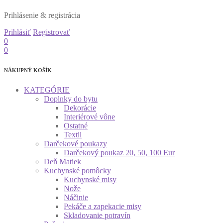
Prihlásenie & registrácia
Prihlásiť
Registrovať
0
0
NÁKUPNÝ KOŠÍK
KATEGÓRIE
Doplnky do bytu
Dekorácie
Interiérové vône
Ostatné
Textil
Darčekové poukazy
Darčekový poukaz 20, 50, 100 Eur
Deň Matiek
Kuchynské pomôcky
Kuchynské misy
Nože
Náčinie
Pekáče a zapekacie misy
Skladovanie potravín