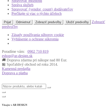
Spravovať možnosti
Správa služieb
Spravovať {vendor_count} dodávateľov
Prečítajte si viac o týchto účeloch
Zobraziť
Prijať
Odmietnuť
Zobraziť predvoľby
Uložiť predvoľby
predvoľby
Zásady používania súborov cookie
Vyhlásenie o ochrane súkromia
Poradíme vám:
0902 710 819
eshop@ar-design.sk
🚚 Doprava zdarma pri nákupe nad 80 Eur.
🏪 Spoľahlivý obchod od roku 2014.
Kamenná predajňa
Doprava a platba
Vitajte v
AR DESIGN