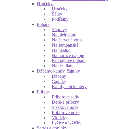
Hrnčeky
Hrnčeky
Šálky
Podšálky
Poháre
Súpravy
Na biele víno
Na červené víno
Na šampanské
Na nealko
Na horúce nápoje
Koktajlové poháre
Na destiláty
Džbány, karafy, čajníky
Džbány
Čajníky
Karafy a dekantéry
Príbory
Príborové sady
Detské príbory
Steakové nože
Príborové nože
Vidličky
Lyžice a lyžičky
Servis a doplnky