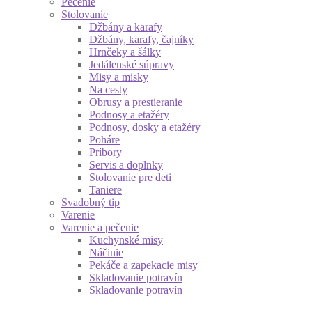
Pečenie
Stolovanie
Džbány a karafy
Džbány, karafy, čajníky
Hrnčeky a šálky
Jedálenské súpravy
Misy a misky
Na cesty
Obrusy a prestieranie
Podnosy a etažéry
Podnosy, dosky a etažéry
Poháre
Príbory
Servis a doplnky
Stolovanie pre deti
Taniere
Svadobný tip
Varenie
Varenie a pečenie
Kuchynské misy
Náčinie
Pekáče a zapekacie misy
Skladovanie potravín
Skladovanie potravín