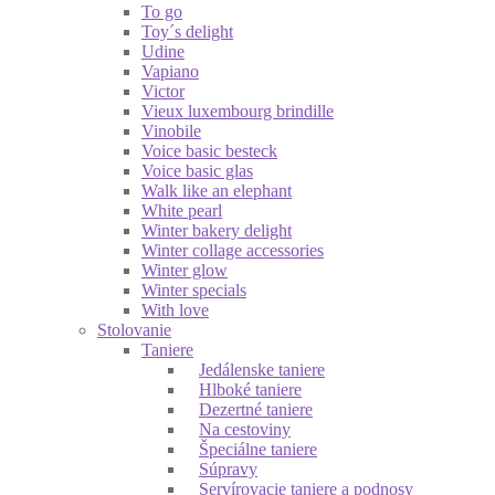
To go
Toy´s delight
Udine
Vapiano
Victor
Vieux luxembourg brindille
Vinobile
Voice basic besteck
Voice basic glas
Walk like an elephant
White pearl
Winter bakery delight
Winter collage accessories
Winter glow
Winter specials
With love
Stolovanie
Taniere
Jedálenske taniere
Hlboké taniere
Dezertné taniere
Na cestoviny
Špeciálne taniere
Súpravy
Servírovacie taniere a podnosy