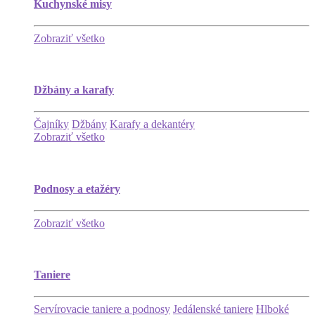
Kuchynské misy
Zobraziť všetko
Džbány a karafy
Čajníky
Džbány
Karafy a dekantéry
Zobraziť všetko
Podnosy a etažéry
Zobraziť všetko
Taniere
Servírovacie taniere a podnosy
Jedálenské taniere
Hlboké