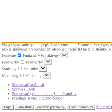
Na poskytovanie tých najlepších skúseností používame technológie, a
ako je správanie pri prehliadaní alebo jedinečné ID na tejto stránke. 
Funkčné
Funkčné
Vždy aktívny
Predvoľby
Predvoľby
Štatistiky
Štatistiky
Marketing
Marketing
Spravovať možnosti
Správa služieb
Spravovať {vendor_count} dodávateľov
Prečítajte si viac o týchto účeloch
Zobraziť 
Prijať
Odmietnuť
Zobraziť predvoľby
Uložiť predvoľby