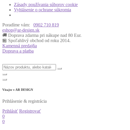
Zásady používania súborov cookie
Vyhlásenie o ochrane súkromia
Poradíme vám:
0902 710 819
eshop@ar-design.sk
🚚 Doprava zdarma pri nákupe nad 80 Eur.
🏪 Spoľahlivý obchod od roku 2014.
Kamenná predajňa
Doprava a platba
Vitajte v
AR DESIGN
Prihlásenie & registrácia
Prihlásiť
Registrovať
0
0