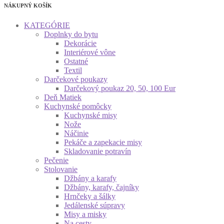
NÁKUPNÝ KOŠÍK
KATEGÓRIE
Doplnky do bytu
Dekorácie
Interiérové vône
Ostatné
Textil
Darčekové poukazy
Darčekový poukaz 20, 50, 100 Eur
Deň Matiek
Kuchynské pomôcky
Kuchynské misy
Nože
Náčinie
Pekáče a zapekacie misy
Skladovanie potravín
Pečenie
Stolovanie
Džbány a karafy
Džbány, karafy, čajníky
Hrnčeky a šálky
Jedálenské súpravy
Misy a misky
Na cesty