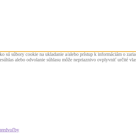
ko sú súbory cookie na ukladanie a/alebo prístup k informáciám o zari
Nesúhlas alebo odvolanie súhlasu môže nepriaznivo ovplyvniť určité vlas
predvoľby