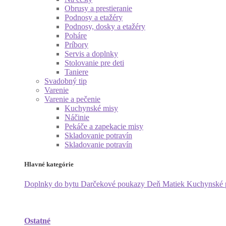
Obrusy a prestieranie
Podnosy a etažéry
Podnosy, dosky a etažéry
Poháre
Príbory
Servis a doplnky
Stolovanie pre deti
Taniere
Svadobný tip
Varenie
Varenie a pečenie
Kuchynské misy
Náčinie
Pekáče a zapekacie misy
Skladovanie potravín
Skladovanie potravín
Hlavné kategórie
Doplnky do bytu
Darčekové poukazy
Deň Matiek
Kuchynské
Ostatné