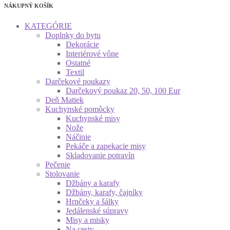
NÁKUPNÝ KOŠÍK
KATEGÓRIE
Doplnky do bytu
Dekorácie
Interiérové vône
Ostatné
Textil
Darčekové poukazy
Darčekový poukaz 20, 50, 100 Eur
Deň Matiek
Kuchynské pomôcky
Kuchynské misy
Nože
Náčinie
Pekáče a zapekacie misy
Skladovanie potravín
Pečenie
Stolovanie
Džbány a karafy
Džbány, karafy, čajníky
Hrnčeky a šálky
Jedálenské súpravy
Misy a misky
Na cesty