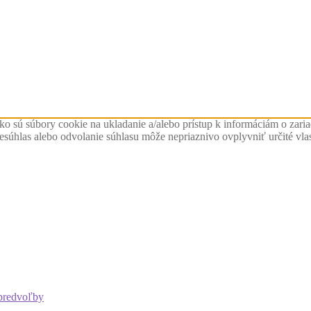
ko sú súbory cookie na ukladanie a/alebo prístup k informáciám o zari
Nesúhlas alebo odvolanie súhlasu môže nepriaznivo ovplyvniť určité vlas
predvoľby