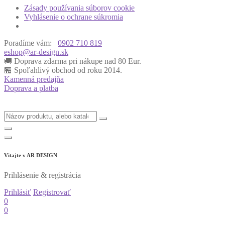
Zásady používania súborov cookie
Vyhlásenie o ochrane súkromia
Poradíme vám:
0902 710 819
eshop@ar-design.sk
🚚 Doprava zdarma pri nákupe nad 80 Eur.
🏪 Spoľahlivý obchod od roku 2014.
Kamenná predajňa
Doprava a platba
Vitajte v
AR DESIGN
Prihlásenie & registrácia
Prihlásiť
Registrovať
0
0