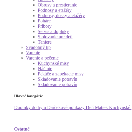
Obrusy a prestieranie
Podnosy a etažéry
Podnosy, dosky a etažéry
Poháre
Príbory
Servis a doplnky
Stolovanie pre deti
Taniere
Svadobný tip
Varenie
Varenie a pečenie
Kuchynské misy
Náčinie
Pekáče a zapekacie misy
Skladovanie potravín
Skladovanie potravín
Hlavné kategórie
Doplnky do bytu
Darčekové poukazy
Deň Matiek
Kuchynské
Ostatné