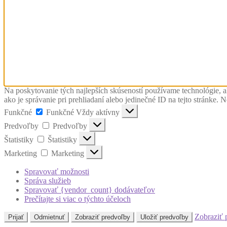
Na poskytovanie tých najlepších skúseností používame technológie, a
ako je správanie pri prehliadaní alebo jedinečné ID na tejto stránke. 
Funkčné
Funkčné
Vždy aktívny
Predvoľby
Predvoľby
Štatistiky
Štatistiky
Marketing
Marketing
Spravovať možnosti
Správa služieb
Spravovať {vendor_count} dodávateľov
Prečítajte si viac o týchto účeloch
Zobraziť 
Prijať
Odmietnuť
Zobraziť predvoľby
Uložiť predvoľby