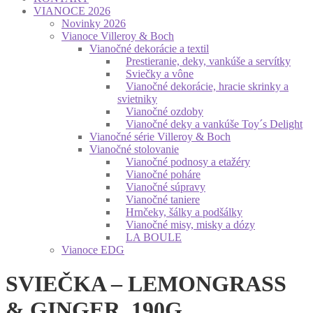
VIANOCE 2026
Novinky 2026
Vianoce Villeroy & Boch
Vianočné dekorácie a textil
Prestieranie, deky, vankúše a servítky
Sviečky a vône
Vianočné dekorácie, hracie skrinky a
svietniky
Vianočné ozdoby
Vianočné deky a vankúše Toy´s Delight
Vianočné série Villeroy & Boch
Vianočné stolovanie
Vianočné podnosy a etažéry
Vianočné poháre
Vianočné súpravy
Vianočné taniere
Hrnčeky, šálky a podšálky
Vianočné misy, misky a dózy
LA BOULE
Vianoce EDG
SVIEČKA – LEMONGRASS
& GINGER, 190G