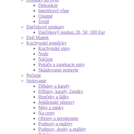
Dekorácie
Interiérové vône
Ostatné
Textil
Darčekové poukazy
Darčekový poukaz 20, 50, 100 Eur
Deň Matiek
Kuchynské pomôcky
Kuchynské misy
Nože
Náčinie
Pekáče a zapekacie misy
Skladovanie potravín
Pečenie
Stolovanie
Džbány a karafy
Džbány, karafy, čajníky
Hrnčeky a šálky
Jedálenské súpravy
Misy a misky
Na cesty
Obrusy a prestieranie
Podnosy a etažéry
Podnosy, dosky a etažéry