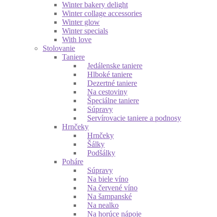
Winter bakery delight
Winter collage accessories
Winter glow
Winter specials
With love
Stolovanie
Taniere
Jedálenske taniere
Hlboké taniere
Dezertné taniere
Na cestoviny
Špeciálne taniere
Súpravy
Servírovacie taniere a podnosy
Hrnčeky
Hrnčeky
Šálky
Podšálky
Poháre
Súpravy
Na biele víno
Na červené víno
Na šampanské
Na nealko
Na horúce nápoje