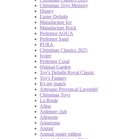
Christmas Toys Memory
Disney
Easter Delight
Manufacture Ice
Manufacture Rock
Perlemor AQUA
Perlemor Sand
PURA
Christmas Classics 2025
Ivoire
Perlemor Coral
Quinsai Garden
Toy's Delight Royal Classic
Toy's Fantasy
It's my match
Artesano Provencal Lavendel
Christmas Toys
La Boule
Afina
Ardmore club
Allegorie
Amazonia
Anmut
Annual easter edition