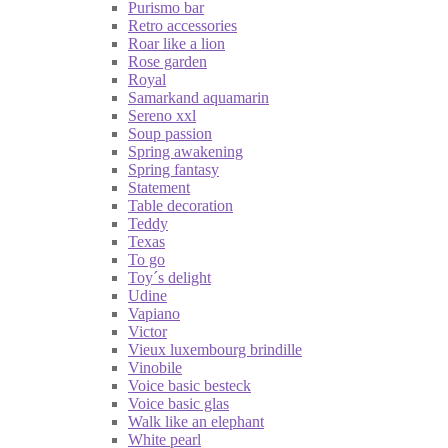
Purismo bar
Retro accessories
Roar like a lion
Rose garden
Royal
Samarkand aquamarin
Sereno xxl
Soup passion
Spring awakening
Spring fantasy
Statement
Table decoration
Teddy
Texas
To go
Toy´s delight
Udine
Vapiano
Victor
Vieux luxembourg brindille
Vinobile
Voice basic besteck
Voice basic glas
Walk like an elephant
White pearl