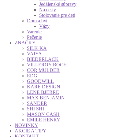
Jedálenské súpravy
Na cesty
Stolovanie pre deti
Dom a byt
Vázy
Varenie
Pečenie
ZNAČKY
SILK-KA
VAIYA
BIEDERLACK
VILLEROY BOCH
COR MULDER
EDG
GOODWILL
KARE DESIGN
LENE BJERRE
MAX BENJAMIN
SANDER
SHI SHI
MASON CASH
EMILE HENRY
NOVINKY
AKCIE A TIPY
KONTAKT