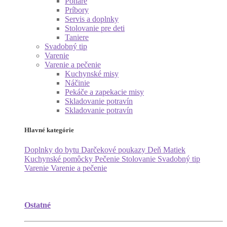
Poháre
Príbory
Servis a doplnky
Stolovanie pre deti
Taniere
Svadobný tip
Varenie
Varenie a pečenie
Kuchynské misy
Náčinie
Pekáče a zapekacie misy
Skladovanie potravín
Skladovanie potravín
Hlavné kategórie
Doplnky do bytu
Darčekové poukazy
Deň Matiek
Kuchynské pomôcky
Pečenie
Stolovanie
Svadobný tip
Varenie
Varenie a pečenie
Ostatné