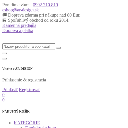
Poradíme vám:
0902 710 819
eshop@ar-design.sk
🚚 Doprava zdarma pri nákupe nad 80 Eur.
🏪 Spoľahlivý obchod od roku 2014.
Kamenná predajňa
Doprava a platba
Vitajte v
AR DESIGN
Prihlásenie & registrácia
Prihlásiť
Registrovať
0
0
NÁKUPNÝ KOŠÍK
KATEGÓRIE
Doplnky do bytu