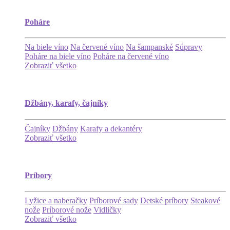
Poháre
Na biele víno
Na červené víno
Na šampanské
Súpravy
Poháre na biele víno
Poháre na červené víno
Zobraziť všetko
Džbány, karafy, čajníky
Čajníky
Džbány
Karafy a dekantéry
Zobraziť všetko
Príbory
Lyžice a naberačky
Príborové sady
Detské príbory
Steakové
nože
Príborové nože
Vidličky
Zobraziť všetko