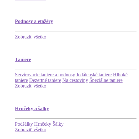
Podnosy a etažéry
Zobraziť všetko
Taniere
Servírovacie taniere a podnosy
Jedálenské taniere
Hlboké
taniere
Dezertné taniere
Na cestoviny
Špeciálne taniere
Zobraziť všetko
Hrnčeky a šálky
Podšálky
Hrnčeky
Šálky
Zobraziť všetko