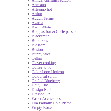
Annual christmas edition
Artesano
Artesano hot
Arthur
Audun Ferme
Avarua
Basic White
Bbq passion & Coffe passion
Blacksmith
Boho kids
Blossom
Boston
Bunny tales
Cellini
Clever cooking
Coffee to go
Color Loop Horizon
Colourful spring
Crafted Blueberry
Daily Line
Design Naif
Dressed Up
Easter Accessories
Ella Partially Gold Plated
Empty Boxes