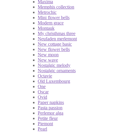
Maxima
Memphis collection
Metrochic
Mini flower bells
Modern grace
Montauk
My christhmas three
Neufaden merlemont
New cottage basic
New flower bells
New moon
New wave
Nostalgic melody
Nostalgic ornaments
Octavie
Old Luxembourg
One
Oscar
Ovid
Paper napkins
Pasta passion
Perlemor alga
Petite fleur
Piemont
Pearl