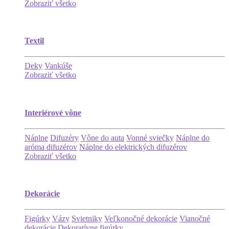
Zobraziť všetko
Textil
Deky
Vankúše
Zobraziť všetko
Interiérové vône
Náplne
Difuzéry
Vône do auta
Vonné sviečky
Náplne do
aróma difuzérov
Náplne do elektrických difuzérov
Zobraziť všetko
Dekorácie
Figúrky
Vázy
Svietniky
Veľkonočné dekorácie
Vianočné
dekorácie
Dekoratívne figúrky