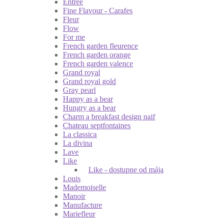
Entrée
Fine Flavour - Carafes
Fleur
Flow
For me
French garden fleurence
French garden orange
French garden valence
Grand royal
Grand royal gold
Gray pearl
Happy as a bear
Hungry as a bear
Charm a breakfast design naif
Chateau septfontaines
La classica
La divina
Lave
Like
Like - dostupne od mája
Louis
Mademoiselle
Manoir
Manufacture
Mariefleur