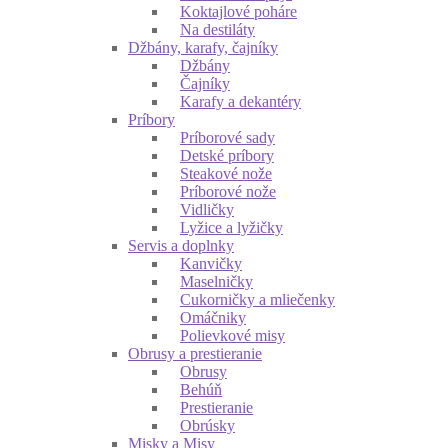
Koktajlové poháre
Na destiláty
Džbány, karafy, čajníky
Džbány
Čajníky
Karafy a dekantéry
Príbory
Príborové sady
Detské príbory
Steakové nože
Príborové nože
Vidličky
Lyžice a lyžičky
Servis a doplnky
Kanvičky
Maselničky
Cukorničky a mliečenky
Omáčniky
Polievkové misy
Obrusy a prestieranie
Obrusy
Behúň
Prestieranie
Obrúsky
Misky a Misy