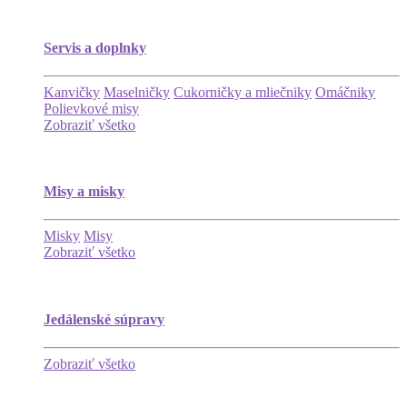
Servis a doplnky
Kanvičky
Maselničky
Cukorničky a mliečniky
Omáčniky
Polievkové misy
Zobraziť všetko
Misy a misky
Misky
Misy
Zobraziť všetko
Jedálenské súpravy
Zobraziť všetko