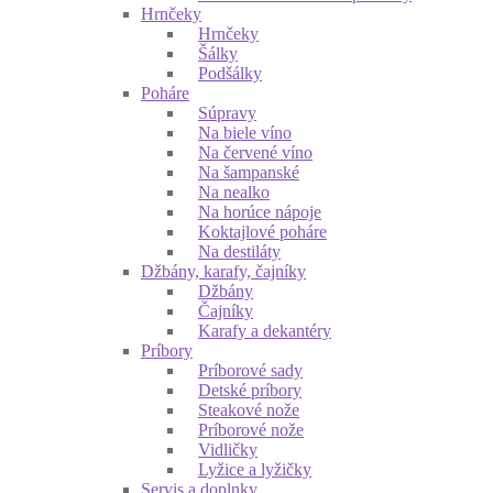
Hrnčeky
Hrnčeky
Šálky
Podšálky
Poháre
Súpravy
Na biele víno
Na červené víno
Na šampanské
Na nealko
Na horúce nápoje
Koktajlové poháre
Na destiláty
Džbány, karafy, čajníky
Džbány
Čajníky
Karafy a dekantéry
Príbory
Príborové sady
Detské príbory
Steakové nože
Príborové nože
Vidličky
Lyžice a lyžičky
Servis a doplnky