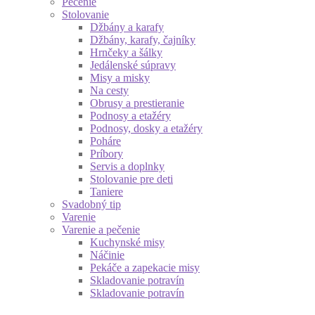
Pečenie
Stolovanie
Džbány a karafy
Džbány, karafy, čajníky
Hrnčeky a šálky
Jedálenské súpravy
Misy a misky
Na cesty
Obrusy a prestieranie
Podnosy a etažéry
Podnosy, dosky a etažéry
Poháre
Príbory
Servis a doplnky
Stolovanie pre deti
Taniere
Svadobný tip
Varenie
Varenie a pečenie
Kuchynské misy
Náčinie
Pekáče a zapekacie misy
Skladovanie potravín
Skladovanie potravín