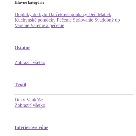
Hlavné kategórie
Doplnky do bytu
Darčekové poukazy
Deň Matiek
Kuchynské pomôcky
Pečenie
Stolovanie
Svadobný tip
Varenie
Varenie a pečenie
Ostatné
Zobraziť všetko
Textil
Deky
Vankúše
Zobraziť všetko
Interiérové vône