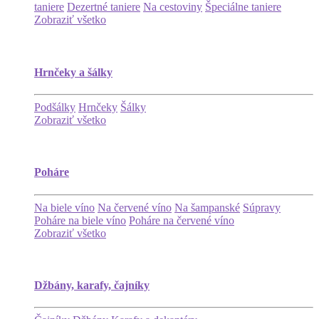
taniere
Dezertné taniere
Na cestoviny
Špeciálne taniere
Zobraziť všetko
Hrnčeky a šálky
Podšálky
Hrnčeky
Šálky
Zobraziť všetko
Poháre
Na biele víno
Na červené víno
Na šampanské
Súpravy
Poháre na biele víno
Poháre na červené víno
Zobraziť všetko
Džbány, karafy, čajníky