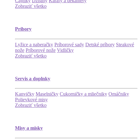
Čajníky
Džbány
Karafy a dekantéry
Zobraziť všetko
Príbory
Lyžice a naberačky
Príborové sady
Detské príbory
Steakové
nože
Príborové nože
Vidličky
Zobraziť všetko
Servis a doplnky
Kanvičky
Maselničky
Cukorničky a mliečniky
Omáčniky
Polievkové misy
Zobraziť všetko
Misy a misky