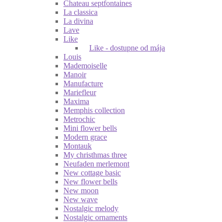
Chateau septfontaines
La classica
La divina
Lave
Like
Like - dostupne od mája
Louis
Mademoiselle
Manoir
Manufacture
Mariefleur
Maxima
Memphis collection
Metrochic
Mini flower bells
Modern grace
Montauk
My christhmas three
Neufaden merlemont
New cottage basic
New flower bells
New moon
New wave
Nostalgic melody
Nostalgic ornaments