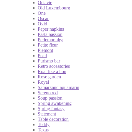
Octavie
Old Luxembourg
One
Oscar
Ovid
Paper napkins
Pasta passion
Perlemor alga
Petite fleur
Piemont
Pearl
Purismo bar
Retro accessories
Roar like a lion
Rose garden
Royal
Samarkand aquamarin
Sereno xxl
Soup passion
Spring awakening
Spring fantasy
Statement
Table decoration
Teddy
Texas