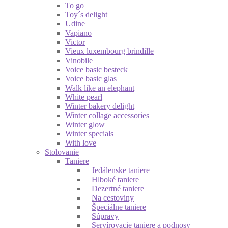
To go
Toy´s delight
Udine
Vapiano
Victor
Vieux luxembourg brindille
Vinobile
Voice basic besteck
Voice basic glas
Walk like an elephant
White pearl
Winter bakery delight
Winter collage accessories
Winter glow
Winter specials
With love
Stolovanie
Taniere
Jedálenske taniere
Hlboké taniere
Dezertné taniere
Na cestoviny
Špeciálne taniere
Súpravy
Servírovacie taniere a podnosy