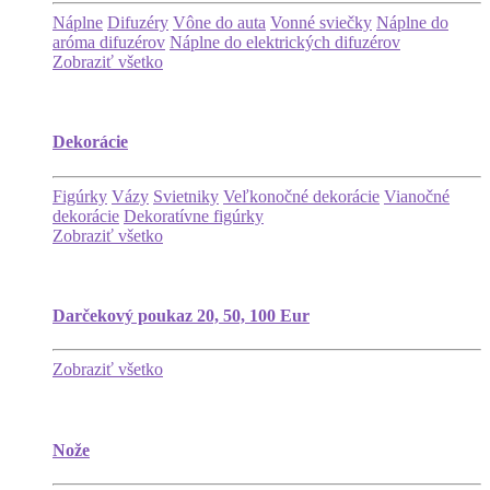
Náplne
Difuzéry
Vône do auta
Vonné sviečky
Náplne do
aróma difuzérov
Náplne do elektrických difuzérov
Zobraziť všetko
Dekorácie
Figúrky
Vázy
Svietniky
Veľkonočné dekorácie
Vianočné
dekorácie
Dekoratívne figúrky
Zobraziť všetko
Darčekový poukaz 20, 50, 100 Eur
Zobraziť všetko
Nože