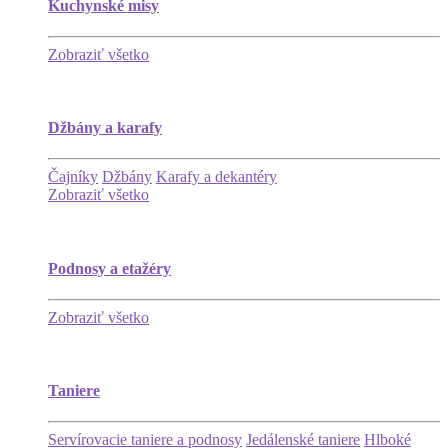
Kuchynské misy
Zobraziť všetko
Džbány a karafy
Čajníky
Džbány
Karafy a dekantéry
Zobraziť všetko
Podnosy a etažéry
Zobraziť všetko
Taniere
Servírovacie taniere a podnosy
Jedálenské taniere
Hlboké