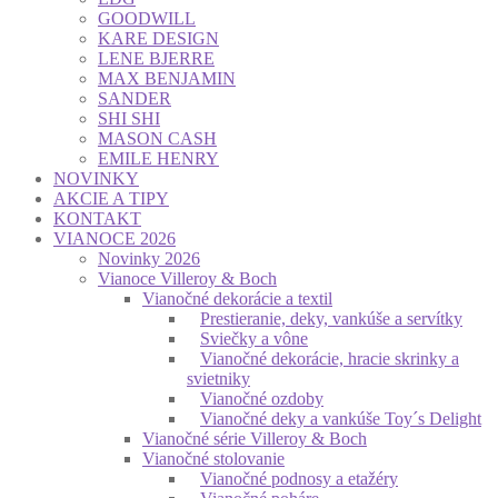
GOODWILL
KARE DESIGN
LENE BJERRE
MAX BENJAMIN
SANDER
SHI SHI
MASON CASH
EMILE HENRY
NOVINKY
AKCIE A TIPY
KONTAKT
VIANOCE 2026
Novinky 2026
Vianoce Villeroy & Boch
Vianočné dekorácie a textil
Prestieranie, deky, vankúše a servítky
Sviečky a vône
Vianočné dekorácie, hracie skrinky a
svietniky
Vianočné ozdoby
Vianočné deky a vankúše Toy´s Delight
Vianočné série Villeroy & Boch
Vianočné stolovanie
Vianočné podnosy a etažéry