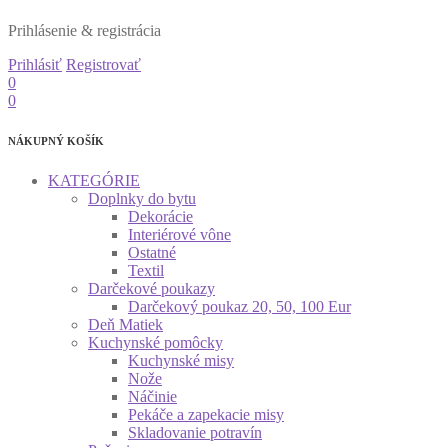
Prihlásenie & registrácia
Prihlásiť
Registrovať
0
0
NÁKUPNÝ KOŠÍK
KATEGÓRIE
Doplnky do bytu
Dekorácie
Interiérové vône
Ostatné
Textil
Darčekové poukazy
Darčekový poukaz 20, 50, 100 Eur
Deň Matiek
Kuchynské pomôcky
Kuchynské misy
Nože
Náčinie
Pekáče a zapekacie misy
Skladovanie potravín