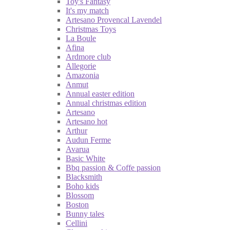
Toy's Fantasy
It's my match
Artesano Provencal Lavendel
Christmas Toys
La Boule
Afina
Ardmore club
Allegorie
Amazonia
Anmut
Annual easter edition
Annual christmas edition
Artesano
Artesano hot
Arthur
Audun Ferme
Avarua
Basic White
Bbq passion & Coffe passion
Blacksmith
Boho kids
Blossom
Boston
Bunny tales
Cellini