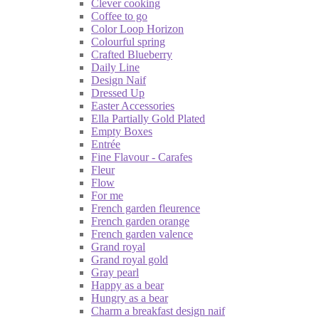
Clever cooking
Coffee to go
Color Loop Horizon
Colourful spring
Crafted Blueberry
Daily Line
Design Naif
Dressed Up
Easter Accessories
Ella Partially Gold Plated
Empty Boxes
Entrée
Fine Flavour - Carafes
Fleur
Flow
For me
French garden fleurence
French garden orange
French garden valence
Grand royal
Grand royal gold
Gray pearl
Happy as a bear
Hungry as a bear
Charm a breakfast design naif