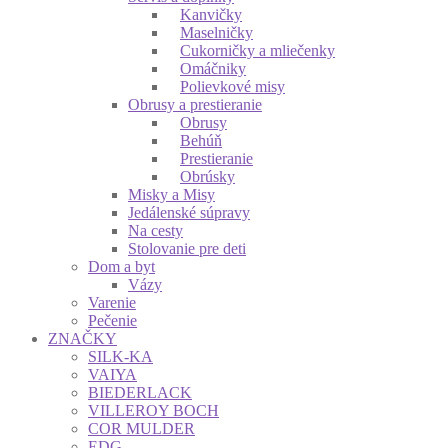
Kanvičky
Maselničky
Cukorničky a mliečenky
Omáčniky
Polievkové misy
Obrusy a prestieranie
Obrusy
Behúň
Prestieranie
Obrúsky
Misky a Misy
Jedálenské súpravy
Na cesty
Stolovanie pre deti
Dom a byt
Vázy
Varenie
Pečenie
ZNAČKY
SILK-KA
VAIYA
BIEDERLACK
VILLEROY BOCH
COR MULDER
EDG