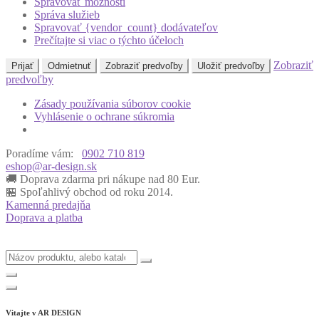
Spravovať možnosti
Správa služieb
Spravovať {vendor_count} dodávateľov
Prečítajte si viac o týchto účeloch
Zobraziť
Prijať
Odmietnuť
Zobraziť predvoľby
Uložiť predvoľby
predvoľby
Zásady používania súborov cookie
Vyhlásenie o ochrane súkromia
Poradíme vám:
0902 710 819
eshop@ar-design.sk
🚚 Doprava zdarma pri nákupe nad 80 Eur.
🏪 Spoľahlivý obchod od roku 2014.
Kamenná predajňa
Doprava a platba
Vitajte v
AR DESIGN