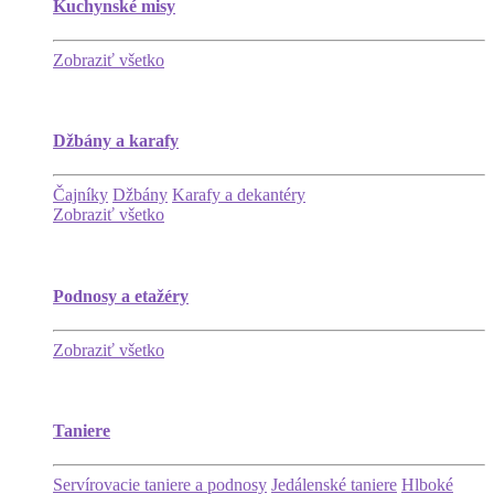
Kuchynské misy
Zobraziť všetko
Džbány a karafy
Čajníky
Džbány
Karafy a dekantéry
Zobraziť všetko
Podnosy a etažéry
Zobraziť všetko
Taniere
Servírovacie taniere a podnosy
Jedálenské taniere
Hlboké