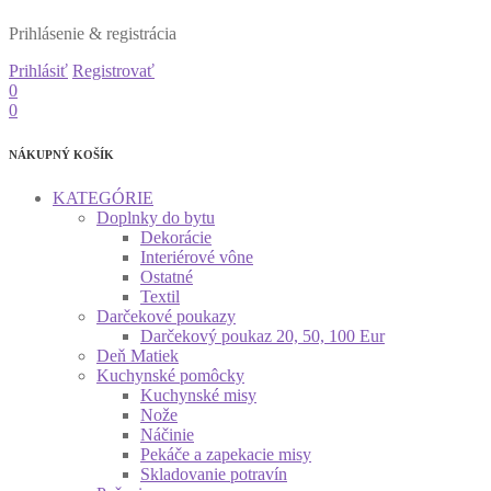
Prihlásenie & registrácia
Prihlásiť
Registrovať
0
0
NÁKUPNÝ KOŠÍK
KATEGÓRIE
Doplnky do bytu
Dekorácie
Interiérové vône
Ostatné
Textil
Darčekové poukazy
Darčekový poukaz 20, 50, 100 Eur
Deň Matiek
Kuchynské pomôcky
Kuchynské misy
Nože
Náčinie
Pekáče a zapekacie misy
Skladovanie potravín