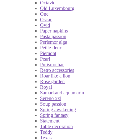
Octavie
Old Luxembourg
One
Oscar
Ovid
Paper napkins
Pasta passion
Perlemor alga
Petite fleur
Piemont
Pearl
Purismo bar
Retro accessories
Roar like a lion
Rose garden
Royal
Samarkand aquamarin
Sereno xxl
Soup passion
Spring awakening
Spring fantasy
Statement
Table decoration
Teddy
Texas