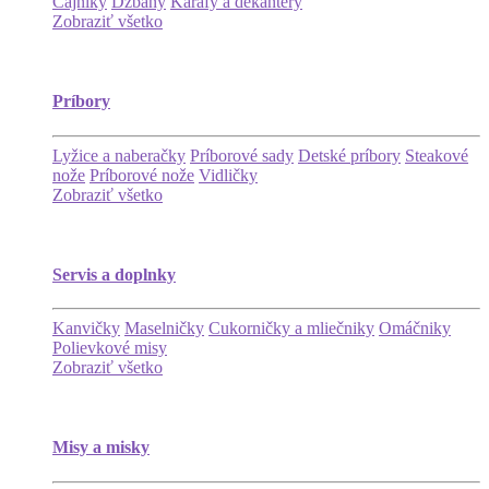
Čajníky
Džbány
Karafy a dekantéry
Zobraziť všetko
Príbory
Lyžice a naberačky
Príborové sady
Detské príbory
Steakové
nože
Príborové nože
Vidličky
Zobraziť všetko
Servis a doplnky
Kanvičky
Maselničky
Cukorničky a mliečniky
Omáčniky
Polievkové misy
Zobraziť všetko
Misy a misky