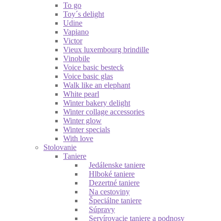
To go
Toy´s delight
Udine
Vapiano
Victor
Vieux luxembourg brindille
Vinobile
Voice basic besteck
Voice basic glas
Walk like an elephant
White pearl
Winter bakery delight
Winter collage accessories
Winter glow
Winter specials
With love
Stolovanie
Taniere
Jedálenske taniere
Hlboké taniere
Dezertné taniere
Na cestoviny
Špeciálne taniere
Súpravy
Servírovacie taniere a podnosy