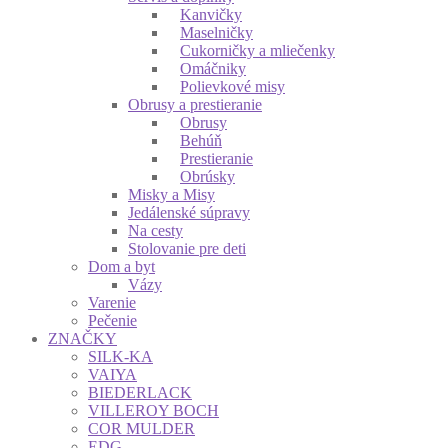
Kanvičky
Maselničky
Cukorničky a mliečenky
Omáčniky
Polievkové misy
Obrusy a prestieranie
Obrusy
Behúň
Prestieranie
Obrúsky
Misky a Misy
Jedálenské súpravy
Na cesty
Stolovanie pre deti
Dom a byt
Vázy
Varenie
Pečenie
ZNAČKY
SILK-KA
VAIYA
BIEDERLACK
VILLEROY BOCH
COR MULDER
EDG