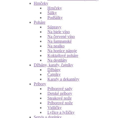
Hrnčeky
Hrnčeky
Šálky
Podšálky
Poháre
Súpravy
Na biele víno
Na červené víno
Na šampanské
Na nealko
Na horúce nápoje
Koktajlové poháre
Na destiláty
Džbány, karafy, čajníky
Džbány
Čajníky
Karafy a dekantéry
Príbory
Príborové sady
Detské príbory
Steakové nože
Príborové nože
Vidličky
Lyžice a lyžičky
Servis a doplnky