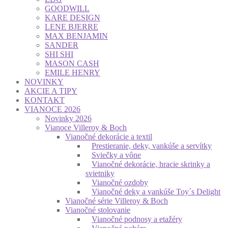
GOODWILL
KARE DESIGN
LENE BJERRE
MAX BENJAMIN
SANDER
SHI SHI
MASON CASH
EMILE HENRY
NOVINKY
AKCIE A TIPY
KONTAKT
VIANOCE 2026
Novinky 2026
Vianoce Villeroy & Boch
Vianočné dekorácie a textil
Prestieranie, deky, vankúše a servítky
Sviečky a vône
Vianočné dekorácie, hracie skrinky a
svietniky
Vianočné ozdoby
Vianočné deky a vankúše Toy´s Delight
Vianočné série Villeroy & Boch
Vianočné stolovanie
Vianočné podnosy a etažéry