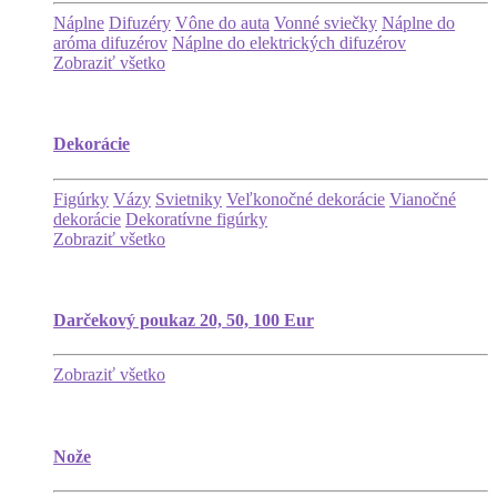
Náplne
Difuzéry
Vône do auta
Vonné sviečky
Náplne do
aróma difuzérov
Náplne do elektrických difuzérov
Zobraziť všetko
Dekorácie
Figúrky
Vázy
Svietniky
Veľkonočné dekorácie
Vianočné
dekorácie
Dekoratívne figúrky
Zobraziť všetko
Darčekový poukaz 20, 50, 100 Eur
Zobraziť všetko
Nože