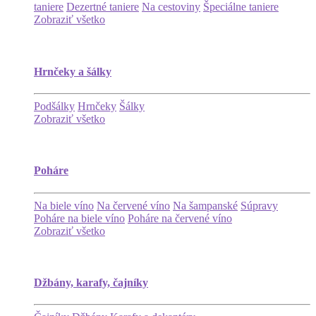
taniere
Dezertné taniere
Na cestoviny
Špeciálne taniere
Zobraziť všetko
Hrnčeky a šálky
Podšálky
Hrnčeky
Šálky
Zobraziť všetko
Poháre
Na biele víno
Na červené víno
Na šampanské
Súpravy
Poháre na biele víno
Poháre na červené víno
Zobraziť všetko
Džbány, karafy, čajníky