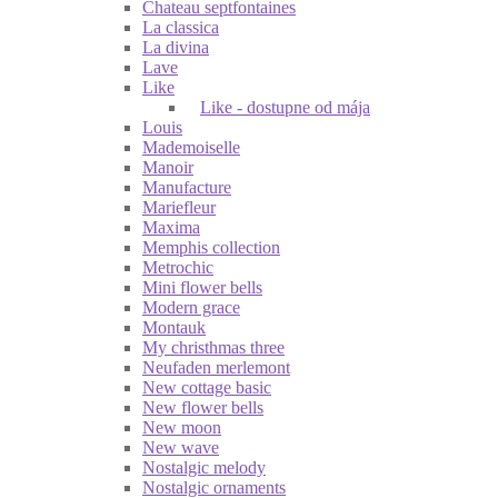
Chateau septfontaines
La classica
La divina
Lave
Like
Like - dostupne od mája
Louis
Mademoiselle
Manoir
Manufacture
Mariefleur
Maxima
Memphis collection
Metrochic
Mini flower bells
Modern grace
Montauk
My christhmas three
Neufaden merlemont
New cottage basic
New flower bells
New moon
New wave
Nostalgic melody
Nostalgic ornaments