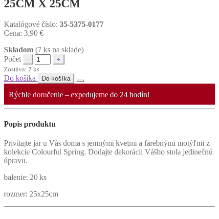
25CM X 25CM
Katalógové číslo:
35-5375-0177
Cena:
3,90
€
Skladom
(7 ks na sklade)
Počet
Zostáva:
7
ks
Do košíka
Do košíka
Rýchle doručenie – expedujeme do 24 hodín!
Popis produktu
Privítajte jar u Vás doma s jemnými kvetmi a farebnými motýľmi z
kolekcie Colourful Spring. Dodajte dekorácii Vášho stola jedinečnú
úpravu.
balenie: 20 ks
rozmer: 25x25cm