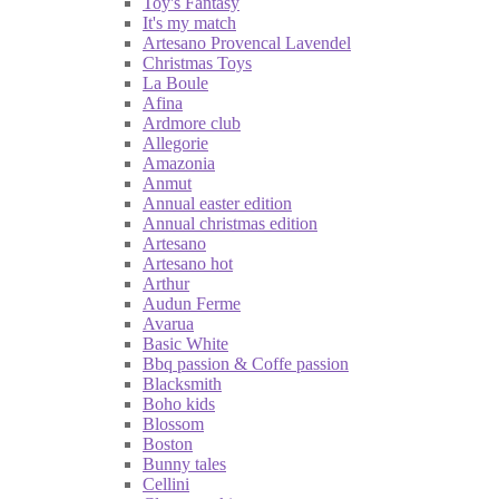
Toy's Fantasy
It's my match
Artesano Provencal Lavendel
Christmas Toys
La Boule
Afina
Ardmore club
Allegorie
Amazonia
Anmut
Annual easter edition
Annual christmas edition
Artesano
Artesano hot
Arthur
Audun Ferme
Avarua
Basic White
Bbq passion & Coffe passion
Blacksmith
Boho kids
Blossom
Boston
Bunny tales
Cellini