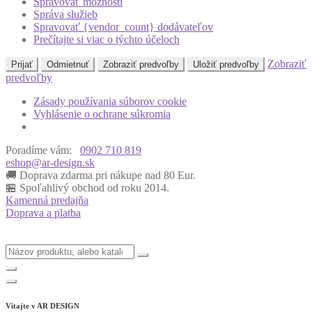
Spravovať možnosti
Správa služieb
Spravovať {vendor_count} dodávateľov
Prečítajte si viac o týchto účeloch
Zobraziť
Prijať
Odmietnuť
Zobraziť predvoľby
Uložiť predvoľby
predvoľby
Zásady používania súborov cookie
Vyhlásenie o ochrane súkromia
Poradíme vám:
0902 710 819
eshop@ar-design.sk
🚚 Doprava zdarma pri nákupe nad 80 Eur.
🏪 Spoľahlivý obchod od roku 2014.
Kamenná predajňa
Doprava a platba
Vitajte v
AR DESIGN