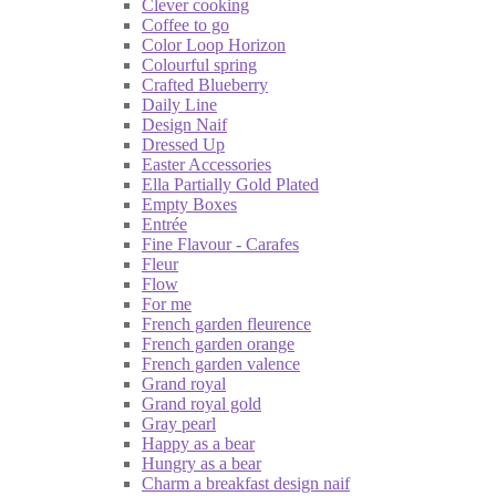
Clever cooking
Coffee to go
Color Loop Horizon
Colourful spring
Crafted Blueberry
Daily Line
Design Naif
Dressed Up
Easter Accessories
Ella Partially Gold Plated
Empty Boxes
Entrée
Fine Flavour - Carafes
Fleur
Flow
For me
French garden fleurence
French garden orange
French garden valence
Grand royal
Grand royal gold
Gray pearl
Happy as a bear
Hungry as a bear
Charm a breakfast design naif