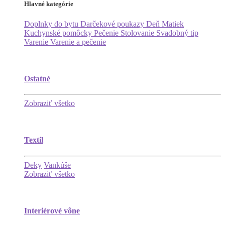
Hlavné kategórie
Doplnky do bytu
Darčekové poukazy
Deň Matiek
Kuchynské pomôcky
Pečenie
Stolovanie
Svadobný tip
Varenie
Varenie a pečenie
Ostatné
Zobraziť všetko
Textil
Deky
Vankúše
Zobraziť všetko
Interiérové vône