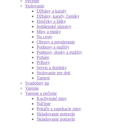
Pečenie
Stolovanie
Džbány a karafy
Džbány, karafy, čajníky
Hrnčeky a šálky
Jedálenské súpravy
Misy a misky
Na cesty
Obrusy a prestieranie
Podnosy a etažéry
Podnosy, dosky a etažéry
Poháre
Príbory
Servis a doplnky
Stolovanie pre deti
Taniere
Svadobný tip
Varenie
Varenie a pečenie
Kuchynské misy
Náčinie
Pekáče a zapekacie misy
Skladovanie potravín
Skladovanie potravín