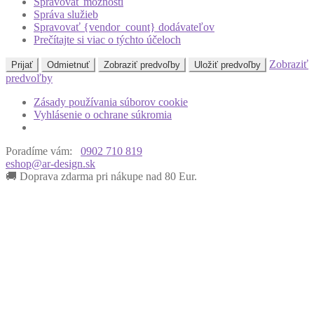
Spravovať možnosti
Správa služieb
Spravovať {vendor_count} dodávateľov
Prečítajte si viac o týchto účeloch
Zobraziť
Prijať
Odmietnuť
Zobraziť predvoľby
Uložiť predvoľby
predvoľby
Zásady používania súborov cookie
Vyhlásenie o ochrane súkromia
Poradíme vám:
0902 710 819
eshop@ar-design.sk
🚚 Doprava zdarma pri nákupe nad 80 Eur.