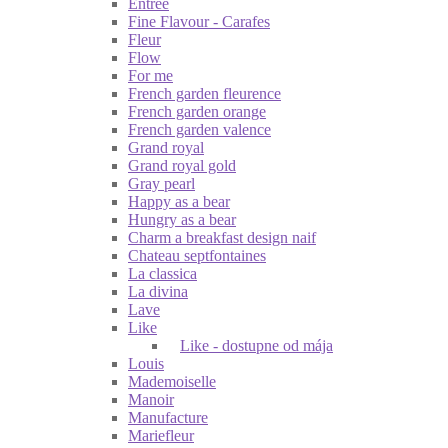
Entrée
Fine Flavour - Carafes
Fleur
Flow
For me
French garden fleurence
French garden orange
French garden valence
Grand royal
Grand royal gold
Gray pearl
Happy as a bear
Hungry as a bear
Charm a breakfast design naif
Chateau septfontaines
La classica
La divina
Lave
Like
Like - dostupne od mája
Louis
Mademoiselle
Manoir
Manufacture
Mariefleur