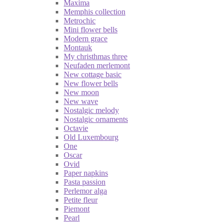
Maxima
Memphis collection
Metrochic
Mini flower bells
Modern grace
Montauk
My christhmas three
Neufaden merlemont
New cottage basic
New flower bells
New moon
New wave
Nostalgic melody
Nostalgic ornaments
Octavie
Old Luxembourg
One
Oscar
Ovid
Paper napkins
Pasta passion
Perlemor alga
Petite fleur
Piemont
Pearl