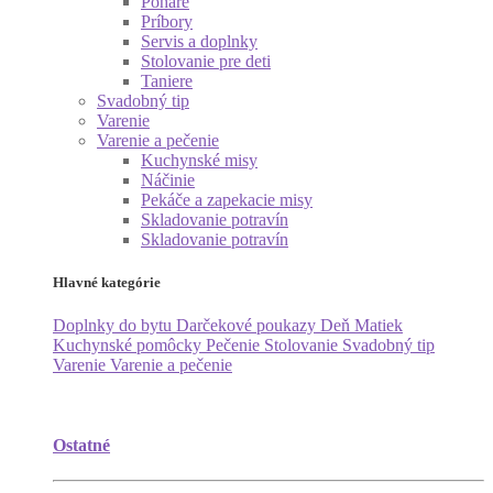
Poháre
Príbory
Servis a doplnky
Stolovanie pre deti
Taniere
Svadobný tip
Varenie
Varenie a pečenie
Kuchynské misy
Náčinie
Pekáče a zapekacie misy
Skladovanie potravín
Skladovanie potravín
Hlavné kategórie
Doplnky do bytu
Darčekové poukazy
Deň Matiek
Kuchynské pomôcky
Pečenie
Stolovanie
Svadobný tip
Varenie
Varenie a pečenie
Ostatné