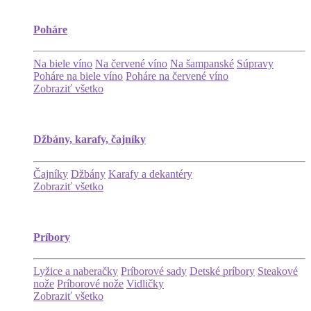
Poháre
Na biele víno
Na červené víno
Na šampanské
Súpravy
Poháre na biele víno
Poháre na červené víno
Zobraziť všetko
Džbány, karafy, čajníky
Čajníky
Džbány
Karafy a dekantéry
Zobraziť všetko
Príbory
Lyžice a naberačky
Príborové sady
Detské príbory
Steakové
nože
Príborové nože
Vidličky
Zobraziť všetko