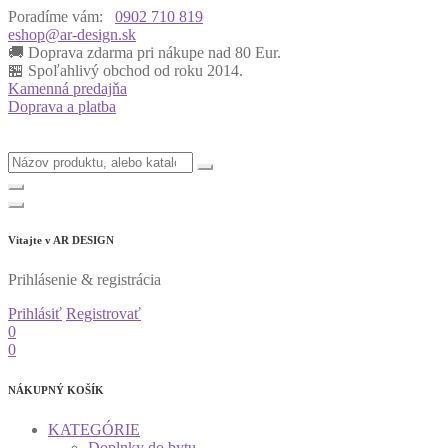
Poradíme vám:
0902 710 819
eshop@ar-design.sk
🚚 Doprava zdarma pri nákupe nad 80 Eur.
🏪 Spoľahlivý obchod od roku 2014.
Kamenná predajňa
Doprava a platba
Vitajte v
AR DESIGN
Prihlásenie & registrácia
Prihlásiť
Registrovať
0
0
NÁKUPNÝ KOŠÍK
KATEGÓRIE
Doplnky do bytu