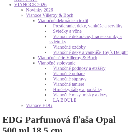
VIANOCE 2026
Novinky 2026
Vianoce Villeroy & Boch
Vianočné dekorácie a textil
Prestieranie, deky, vankúše a servítky
Sviečky a vône
Vianočné dekorácie, hracie skrinky a
svietniky
Vianočné ozdoby
Vianočné deky a vankúše Toy´s Delight
Vianočné série Villeroy & Boch
Vianočné stolovanie
Vianočné podnosy a etažéry
Vianočné poháre
Vianočné súpravy
Vianočné taniere
Hrnčeky, šálky a podšálky
Vianočné misy, misky a dózy
LA BOULE
Vianoce EDG
EDG Parfumová fľaša Opal
500 ml 18,5 cm