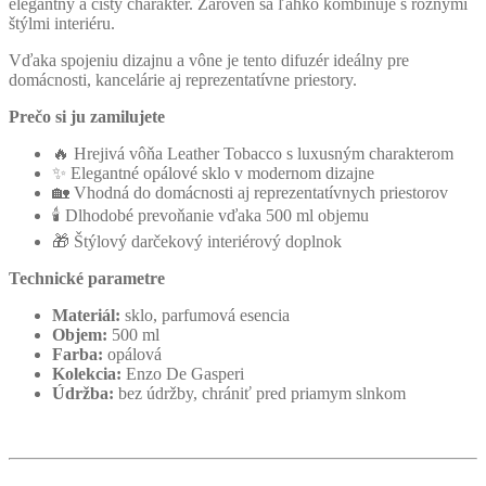
elegantný a čistý charakter. Zároveň sa ľahko kombinuje s rôznymi
štýlmi interiéru.
Vďaka spojeniu dizajnu a vône je tento difuzér ideálny pre
domácnosti, kancelárie aj reprezentatívne priestory.
Prečo si ju zamilujete
🔥 Hrejivá vôňa Leather Tobacco s luxusným charakterom
✨ Elegantné opálové sklo v modernom dizajne
🏡 Vhodná do domácnosti aj reprezentatívnych priestorov
🕯️ Dlhodobé prevoňanie vďaka 500 ml objemu
🎁 Štýlový darčekový interiérový doplnok
Technické parametre
Materiál:
sklo, parfumová esencia
Objem:
500 ml
Farba:
opálová
Kolekcia:
Enzo De Gasperi
Údržba:
bez údržby, chrániť pred priamym slnkom