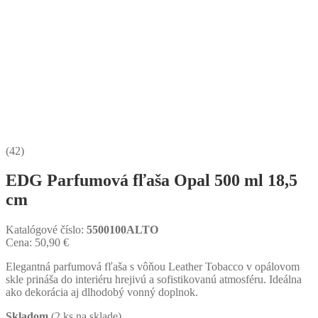
(42)
EDG Parfumová fľaša Opal 500 ml 18,5
cm
Katalógové číslo:
5500100ALTO
Cena:
50,90
€
Elegantná parfumová fľaša s vôňou Leather Tobacco v opálovom
skle prináša do interiéru hrejivú a sofistikovanú atmosféru. Ideálna
ako dekorácia aj dlhodobý vonný doplnok.
Skladom
(2 ks na sklade)