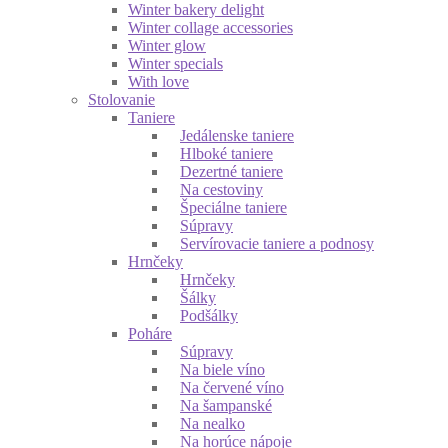
Winter bakery delight
Winter collage accessories
Winter glow
Winter specials
With love
Stolovanie
Taniere
Jedálenske taniere
Hlboké taniere
Dezertné taniere
Na cestoviny
Špeciálne taniere
Súpravy
Servírovacie taniere a podnosy
Hrnčeky
Hrnčeky
Šálky
Podšálky
Poháre
Súpravy
Na biele víno
Na červené víno
Na šampanské
Na nealko
Na horúce nápoje