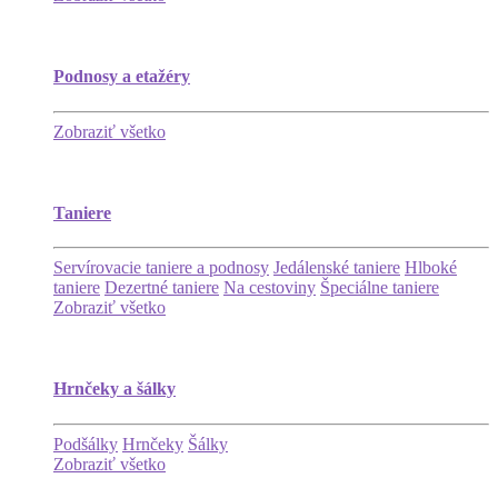
Podnosy a etažéry
Zobraziť všetko
Taniere
Servírovacie taniere a podnosy
Jedálenské taniere
Hlboké
taniere
Dezertné taniere
Na cestoviny
Špeciálne taniere
Zobraziť všetko
Hrnčeky a šálky
Podšálky
Hrnčeky
Šálky
Zobraziť všetko