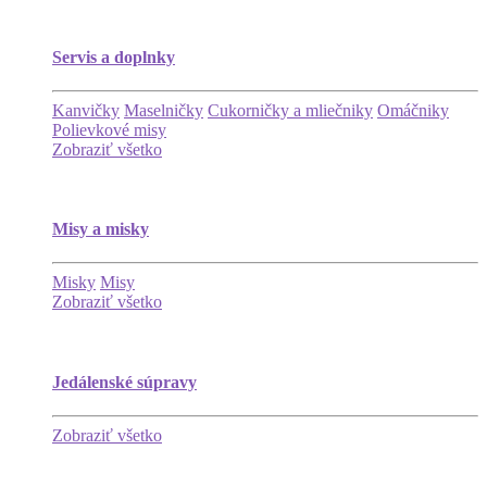
Servis a doplnky
Kanvičky
Maselničky
Cukorničky a mliečniky
Omáčniky
Polievkové misy
Zobraziť všetko
Misy a misky
Misky
Misy
Zobraziť všetko
Jedálenské súpravy
Zobraziť všetko