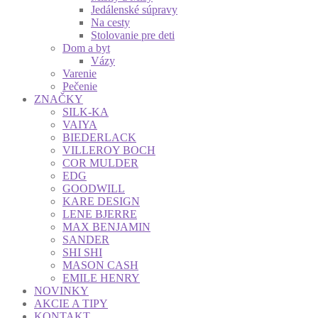
Jedálenské súpravy
Na cesty
Stolovanie pre deti
Dom a byt
Vázy
Varenie
Pečenie
ZNAČKY
SILK-KA
VAIYA
BIEDERLACK
VILLEROY BOCH
COR MULDER
EDG
GOODWILL
KARE DESIGN
LENE BJERRE
MAX BENJAMIN
SANDER
SHI SHI
MASON CASH
EMILE HENRY
NOVINKY
AKCIE A TIPY
KONTAKT