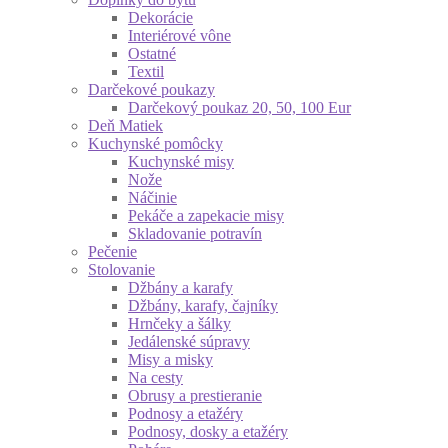
Dekorácie
Interiérové vône
Ostatné
Textil
Darčekové poukazy
Darčekový poukaz 20, 50, 100 Eur
Deň Matiek
Kuchynské pomôcky
Kuchynské misy
Nože
Náčinie
Pekáče a zapekacie misy
Skladovanie potravín
Pečenie
Stolovanie
Džbány a karafy
Džbány, karafy, čajníky
Hrnčeky a šálky
Jedálenské súpravy
Misy a misky
Na cesty
Obrusy a prestieranie
Podnosy a etažéry
Podnosy, dosky a etažéry