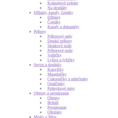
Koktajlové poháre
Na destiláty
Džbány, karafy, čajníky
Džbány
Čajníky
Karafy a dekantéry
Príbory
Príborové sady
Detské príbory
Steakové nože
Príborové nože
Vidličky
Lyžice a lyžičky
Servis a doplnky
Kanvičky
Maselničky
Cukorničky a mliečenky
Omáčniky
Polievkové misy
Obrusy a prestieranie
Obrusy
Behúň
Prestieranie
Obrúsky
Misky a Misy