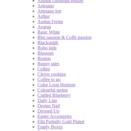
Annual christmas edition
Artesano
Artesano hot
Arthur
Audun Ferme
Avarua
Basic White
Bbq passion & Coffe passion
Blacksmith
Boho kids
Blossom
Boston
Bunny tales
Cellini
Clever cooking
Coffee to go
Color Loop Horizon
Colourful spring
Crafted Blueberry
Daily Line
Design Naif
Dressed Up
Easter Accessories
Ella Partially Gold Plated
Empty Boxes