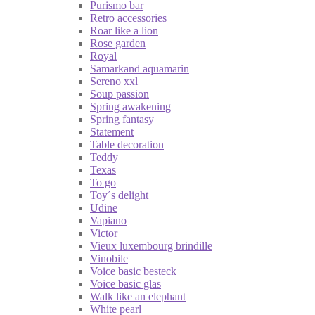
Purismo bar
Retro accessories
Roar like a lion
Rose garden
Royal
Samarkand aquamarin
Sereno xxl
Soup passion
Spring awakening
Spring fantasy
Statement
Table decoration
Teddy
Texas
To go
Toy´s delight
Udine
Vapiano
Victor
Vieux luxembourg brindille
Vinobile
Voice basic besteck
Voice basic glas
Walk like an elephant
White pearl