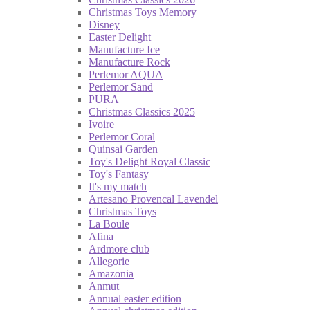
Christmas Toys Memory
Disney
Easter Delight
Manufacture Ice
Manufacture Rock
Perlemor AQUA
Perlemor Sand
PURA
Christmas Classics 2025
Ivoire
Perlemor Coral
Quinsai Garden
Toy's Delight Royal Classic
Toy's Fantasy
It's my match
Artesano Provencal Lavendel
Christmas Toys
La Boule
Afina
Ardmore club
Allegorie
Amazonia
Anmut
Annual easter edition