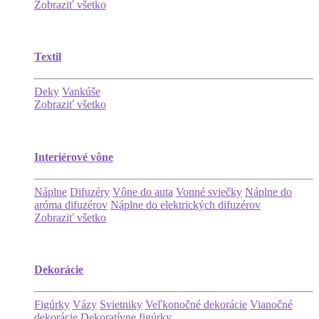
Zobraziť všetko
Textil
Deky
Vankúše
Zobraziť všetko
Interiérové vône
Náplne
Difuzéry
Vône do auta
Vonné sviečky
Náplne do
aróma difuzérov
Náplne do elektrických difuzérov
Zobraziť všetko
Dekorácie
Figúrky
Vázy
Svietniky
Veľkonočné dekorácie
Vianočné
dekorácie
Dekoratívne figúrky