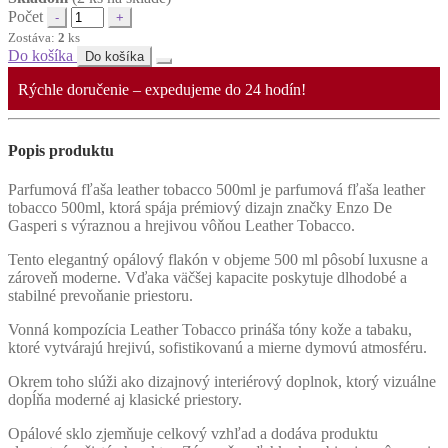
Počet
Zostáva:
2
ks
Do košíka
Do košíka
Rýchle doručenie – expedujeme do 24 hodín!
Popis produktu
Parfumová fľaša leather tobacco 500ml je parfumová fľaša leather
tobacco 500ml, ktorá spája prémiový dizajn značky Enzo De
Gasperi s výraznou a hrejivou vôňou Leather Tobacco.
Tento elegantný opálový flakón v objeme 500 ml pôsobí luxusne a
zároveň moderne. Vďaka väčšej kapacite poskytuje dlhodobé a
stabilné prevoňanie priestoru.
Vonná kompozícia Leather Tobacco prináša tóny kože a tabaku,
ktoré vytvárajú hrejivú, sofistikovanú a mierne dymovú atmosféru.
Okrem toho slúži ako dizajnový interiérový doplnok, ktorý vizuálne
dopĺňa moderné aj klasické priestory.
Opálové sklo zjemňuje celkový vzhľad a dodáva produktu