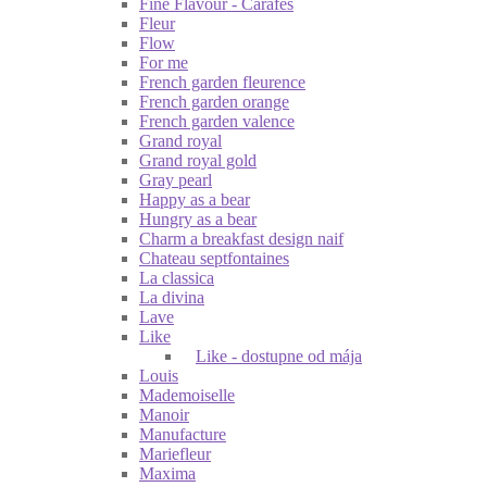
Fine Flavour - Carafes
Fleur
Flow
For me
French garden fleurence
French garden orange
French garden valence
Grand royal
Grand royal gold
Gray pearl
Happy as a bear
Hungry as a bear
Charm a breakfast design naif
Chateau septfontaines
La classica
La divina
Lave
Like
Like - dostupne od mája
Louis
Mademoiselle
Manoir
Manufacture
Mariefleur
Maxima