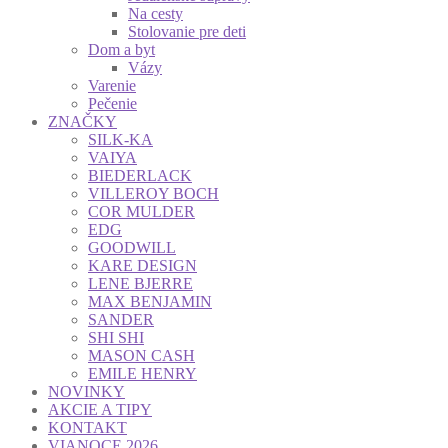
Na cesty
Stolovanie pre deti
Dom a byt
Vázy
Varenie
Pečenie
ZNAČKY
SILK-KA
VAIYA
BIEDERLACK
VILLEROY BOCH
COR MULDER
EDG
GOODWILL
KARE DESIGN
LENE BJERRE
MAX BENJAMIN
SANDER
SHI SHI
MASON CASH
EMILE HENRY
NOVINKY
AKCIE A TIPY
KONTAKT
VIANOCE 2026