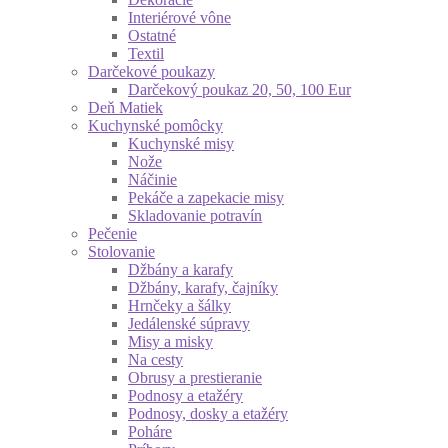
Interiérové vône
Ostatné
Textil
Darčekové poukazy
Darčekový poukaz 20, 50, 100 Eur
Deň Matiek
Kuchynské pomôcky
Kuchynské misy
Nože
Náčinie
Pekáče a zapekacie misy
Skladovanie potravín
Pečenie
Stolovanie
Džbány a karafy
Džbány, karafy, čajníky
Hrnčeky a šálky
Jedálenské súpravy
Misy a misky
Na cesty
Obrusy a prestieranie
Podnosy a etažéry
Podnosy, dosky a etažéry
Poháre