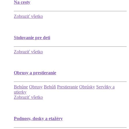
Na cesty
Zobraziť všetko
Stolovanie pre deti
Zobraziť všetko
Obrusy a prestieranie
Behúne
Obrusy
Behúň
Prestieranie
Obrúsky
Servítky a
utierky
Zobraziť všetko
Podnosy, dosky a etažéry