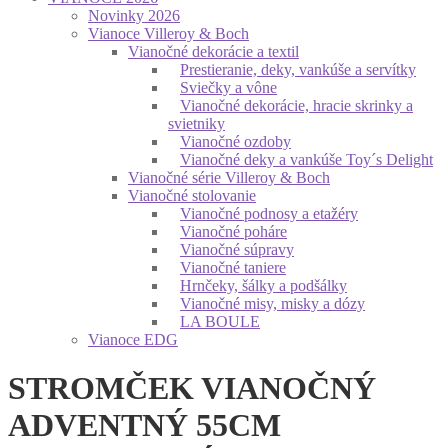
Novinky 2026
Vianoce Villeroy & Boch
Vianočné dekorácie a textil
Prestieranie, deky, vankúše a servítky
Sviečky a vône
Vianočné dekorácie, hracie skrinky a
svietniky
Vianočné ozdoby
Vianočné deky a vankúše Toy´s Delight
Vianočné série Villeroy & Boch
Vianočné stolovanie
Vianočné podnosy a etažéry
Vianočné poháre
Vianočné súpravy
Vianočné taniere
Hrnčeky, šálky a podšálky
Vianočné misy, misky a dózy
LA BOULE
Vianoce EDG
STROMČEK VIANOČNÝ
ADVENTNÝ 55CM