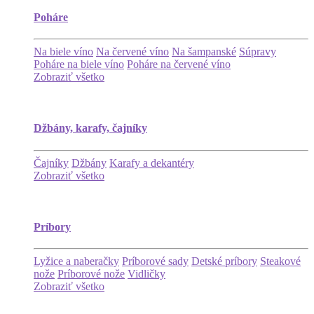
Poháre
Na biele víno
Na červené víno
Na šampanské
Súpravy
Poháre na biele víno
Poháre na červené víno
Zobraziť všetko
Džbány, karafy, čajníky
Čajníky
Džbány
Karafy a dekantéry
Zobraziť všetko
Príbory
Lyžice a naberačky
Príborové sady
Detské príbory
Steakové
nože
Príborové nože
Vidličky
Zobraziť všetko