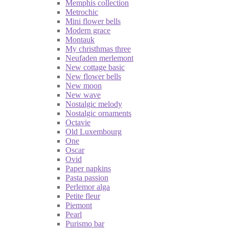
Memphis collection
Metrochic
Mini flower bells
Modern grace
Montauk
My christhmas three
Neufaden merlemont
New cottage basic
New flower bells
New moon
New wave
Nostalgic melody
Nostalgic ornaments
Octavie
Old Luxembourg
One
Oscar
Ovid
Paper napkins
Pasta passion
Perlemor alga
Petite fleur
Piemont
Pearl
Purismo bar