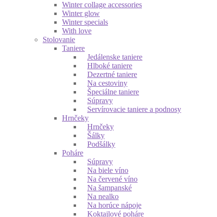
Winter collage accessories
Winter glow
Winter specials
With love
Stolovanie
Taniere
Jedálenske taniere
Hlboké taniere
Dezertné taniere
Na cestoviny
Špeciálne taniere
Súpravy
Servírovacie taniere a podnosy
Hrnčeky
Hrnčeky
Šálky
Podšálky
Poháre
Súpravy
Na biele víno
Na červené víno
Na šampanské
Na nealko
Na horúce nápoje
Koktajlové poháre