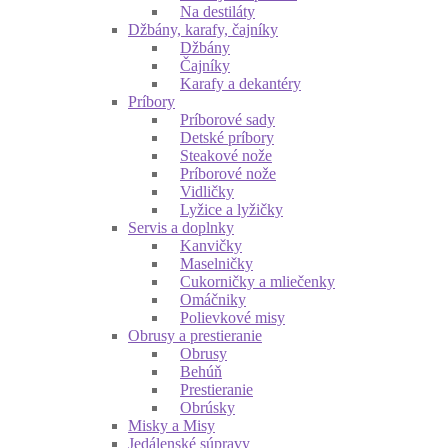
Na destiláty
Džbány, karafy, čajníky
Džbány
Čajníky
Karafy a dekantéry
Príbory
Príborové sady
Detské príbory
Steakové nože
Príborové nože
Vidličky
Lyžice a lyžičky
Servis a doplnky
Kanvičky
Maselničky
Cukorničky a mliečenky
Omáčniky
Polievkové misy
Obrusy a prestieranie
Obrusy
Behúň
Prestieranie
Obrúsky
Misky a Misy
Jedálenské súpravy