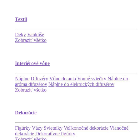
Textil
Deky
Vankúše
Zobraziť všetko
Interiérové vône
Náplne
Difuzéry
Vône do auta
Vonné sviečky
Náplne do
aróma difuzérov
Náplne do elektrických difuzérov
Zobraziť všetko
Dekorácie
Figúrky
Vázy
Svietniky
Veľkonočné dekorácie
Vianočné
dekorácie
Dekoratívne figúrky
Zobraziť všetko