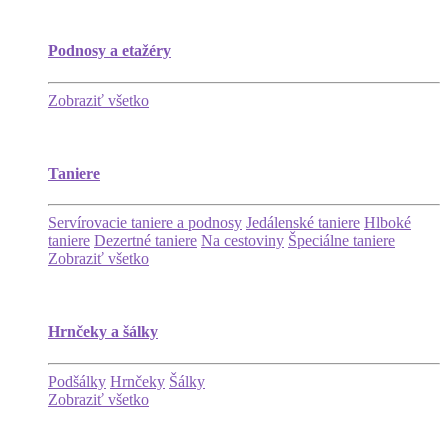
Podnosy a etažéry
Zobraziť všetko
Taniere
Servírovacie taniere a podnosy
Jedálenské taniere
Hlboké
taniere
Dezertné taniere
Na cestoviny
Špeciálne taniere
Zobraziť všetko
Hrnčeky a šálky
Podšálky
Hrnčeky
Šálky
Zobraziť všetko