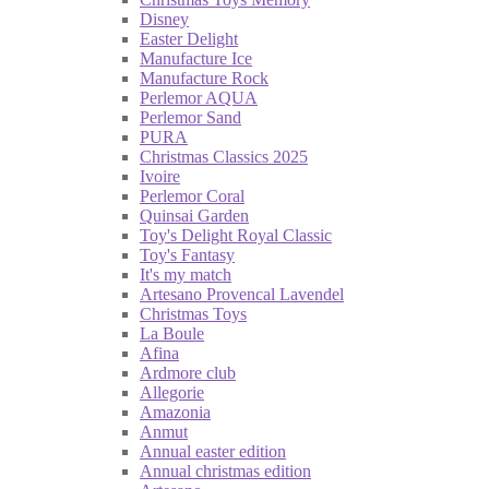
Disney
Easter Delight
Manufacture Ice
Manufacture Rock
Perlemor AQUA
Perlemor Sand
PURA
Christmas Classics 2025
Ivoire
Perlemor Coral
Quinsai Garden
Toy's Delight Royal Classic
Toy's Fantasy
It's my match
Artesano Provencal Lavendel
Christmas Toys
La Boule
Afina
Ardmore club
Allegorie
Amazonia
Anmut
Annual easter edition
Annual christmas edition