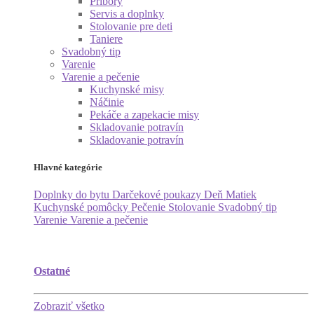
Príbory
Servis a doplnky
Stolovanie pre deti
Taniere
Svadobný tip
Varenie
Varenie a pečenie
Kuchynské misy
Náčinie
Pekáče a zapekacie misy
Skladovanie potravín
Skladovanie potravín
Hlavné kategórie
Doplnky do bytu
Darčekové poukazy
Deň Matiek
Kuchynské pomôcky
Pečenie
Stolovanie
Svadobný tip
Varenie
Varenie a pečenie
Ostatné
Zobraziť všetko