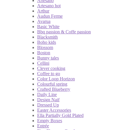
Artesano
Artesano hot
Arthur
Audun Ferme
Avarua
Basic White
Bbq passion & Coffe passion
Blacksmith
Boho kids
Blossom
Boston
Bunny tales
Cellini
Clever cooking
Coffee to go
Color Loop Horizon
Colourful spring
Crafted Blueberry
Daily Line
Design Naif
Dressed Up
Easter Accessories
Ella Partially Gold Plated
Empty Boxes
Entrée