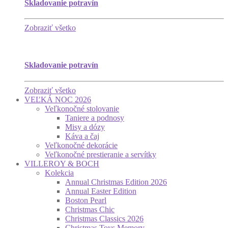
Skladovanie potravín
Zobraziť všetko
Skladovanie potravín
Zobraziť všetko
VEĽKÁ NOC 2026
Veľkonočné stolovanie
Taniere a podnosy
Misy a dózy
Káva a čaj
Veľkonočné dekorácie
Veľkonočné prestieranie a servítky
VILLEROY & BOCH
Kolekcia
Annual Christmas Edition 2026
Annual Easter Edition
Boston Pearl
Christmas Chic
Christmas Classics 2026
Christmas Toys Memory