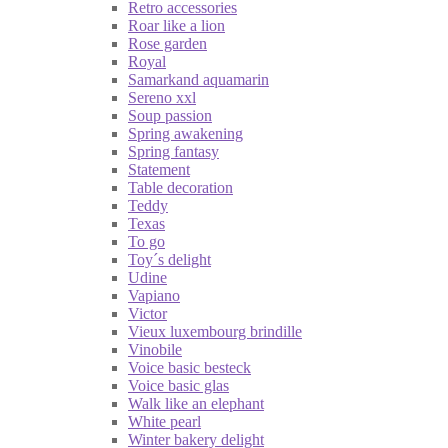
Retro accessories
Roar like a lion
Rose garden
Royal
Samarkand aquamarin
Sereno xxl
Soup passion
Spring awakening
Spring fantasy
Statement
Table decoration
Teddy
Texas
To go
Toy´s delight
Udine
Vapiano
Victor
Vieux luxembourg brindille
Vinobile
Voice basic besteck
Voice basic glas
Walk like an elephant
White pearl
Winter bakery delight