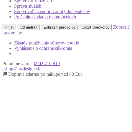
Spravovať možnosti
Správa služieb
Spravovať {vendor_count} dodávateľov
Prečítajte si viac o týchto účeloch
Zobraziť
Prijať
Odmietnuť
Zobraziť predvoľby
Uložiť predvoľby
predvoľby
Zásady používania súborov cookie
Vyhlásenie o ochrane súkromia
Poradíme vám:
0902 710 819
eshop@ar-design.sk
🚚 Doprava zdarma pri nákupe nad 80 Eur.