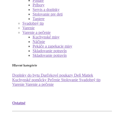
Poháre
Príbory
Servis a doplnky
Stolovanie pre deti
Taniere
Svadobný tip
Varenie
Varenie a pečenie
Kuchynské misy
Náčinie
Pekáče a zapekacie misy
Skladovanie potravín
Skladovanie potravín
Hlavné kategórie
Doplnky do bytu
Darčekové poukazy
Deň Matiek
Kuchynské pomôcky
Pečenie
Stolovanie
Svadobný tip
Varenie
Varenie a pečenie
Ostatné