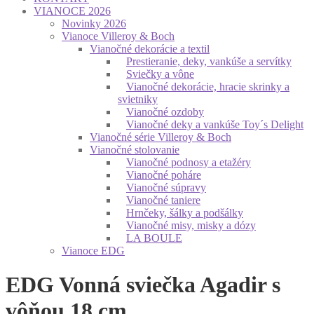
VIANOCE 2026
Novinky 2026
Vianoce Villeroy & Boch
Vianočné dekorácie a textil
Prestieranie, deky, vankúše a servítky
Sviečky a vône
Vianočné dekorácie, hracie skrinky a
svietniky
Vianočné ozdoby
Vianočné deky a vankúše Toy´s Delight
Vianočné série Villeroy & Boch
Vianočné stolovanie
Vianočné podnosy a etažéry
Vianočné poháre
Vianočné súpravy
Vianočné taniere
Hrnčeky, šálky a podšálky
Vianočné misy, misky a dózy
LA BOULE
Vianoce EDG
EDG Vonná sviečka Agadir s
vôňou 18 cm