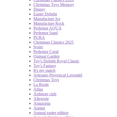
Christmas Toys Memory
Disney
Easter Delight
Manufacture Ice
Manufacture Rock
Perlemor AQUA
Perlemor Sand
PURA
Christmas Classics 2025
Ivoire
Perlemor Coral
Quinsai Garden
Toy's Delight Royal Classic
Toy's Fantasy
It's my match
Artesano Provencal Lavendel
Christmas Toys
La Boule
Afina
Ardmore club
Allegorie
Amazonia
Anmut
Annual easter edition