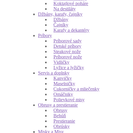
Koktajlové poháre
Na destiláty
Džbány, karafy, čajníky
Džbány
Čajníky
Karafy a dekantéry
Príbory
Príborové sady
Detské príbory
Steakové nože
Príborové nože
Vidličky
Lyžice a lyžičky
Servis a doplnky
Kanvičky
Maselničky
Cukorničky a mliečenky
Omáčniky
Polievkové misy
Obrusy a prestieranie
Obrusy
Behúň
Prestieranie
Obrúsky
Misky a Misy