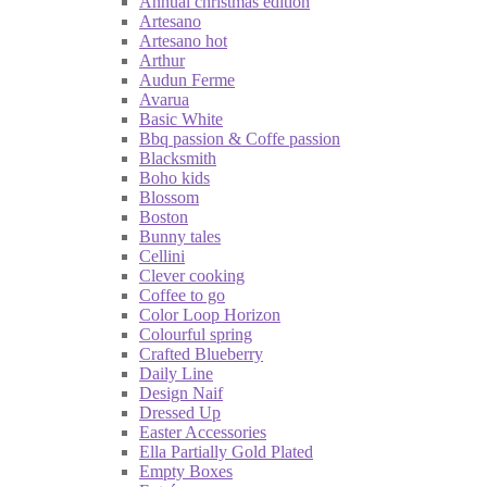
Annual christmas edition
Artesano
Artesano hot
Arthur
Audun Ferme
Avarua
Basic White
Bbq passion & Coffe passion
Blacksmith
Boho kids
Blossom
Boston
Bunny tales
Cellini
Clever cooking
Coffee to go
Color Loop Horizon
Colourful spring
Crafted Blueberry
Daily Line
Design Naif
Dressed Up
Easter Accessories
Ella Partially Gold Plated
Empty Boxes