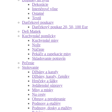
Dekorácie
Interiérové vône
Ostatné
Textil
Darčekové poukazy
Darčekový poukaz 20, 50, 100 Eur
Deň Matiek
Kuchynské pomôcky
Kuchynské misy
Nože
Náčinie
Pekáče a zapekacie misy
Skladovanie potravín
Pečenie
Stolovanie
Džbány a karafy
Džbány, karafy, čajníky
Hrnčeky a šálky
Jedálenské súpravy
Misy a misky
Na cesty
Obrusy a prestieranie
Podnosy a etažéry
Podnosy, dosky a etažéry