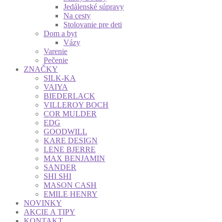
Jedálenské súpravy
Na cesty
Stolovanie pre deti
Dom a byt
Vázy
Varenie
Pečenie
ZNAČKY
SILK-KA
VAIYA
BIEDERLACK
VILLEROY BOCH
COR MULDER
EDG
GOODWILL
KARE DESIGN
LENE BJERRE
MAX BENJAMIN
SANDER
SHI SHI
MASON CASH
EMILE HENRY
NOVINKY
AKCIE A TIPY
KONTAKT