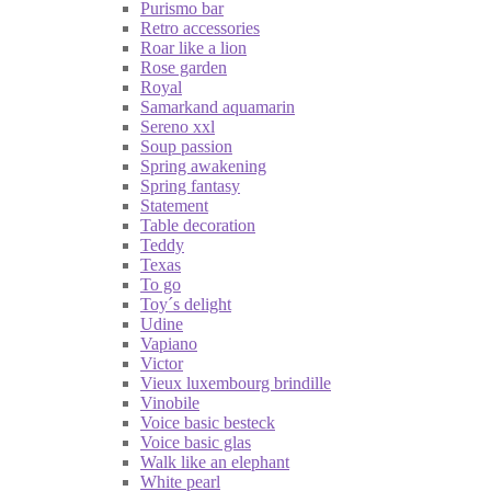
Purismo bar
Retro accessories
Roar like a lion
Rose garden
Royal
Samarkand aquamarin
Sereno xxl
Soup passion
Spring awakening
Spring fantasy
Statement
Table decoration
Teddy
Texas
To go
Toy´s delight
Udine
Vapiano
Victor
Vieux luxembourg brindille
Vinobile
Voice basic besteck
Voice basic glas
Walk like an elephant
White pearl