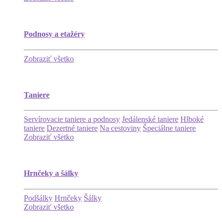
Podnosy a etažéry
Zobraziť všetko
Taniere
Servírovacie taniere a podnosy
Jedálenské taniere
Hlboké
taniere
Dezertné taniere
Na cestoviny
Špeciálne taniere
Zobraziť všetko
Hrnčeky a šálky
Podšálky
Hrnčeky
Šálky
Zobraziť všetko