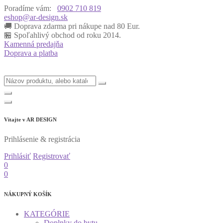
Poradíme vám:
0902 710 819
eshop@ar-design.sk
🚚 Doprava zdarma pri nákupe nad 80 Eur.
🏪 Spoľahlivý obchod od roku 2014.
Kamenná predajňa
Doprava a platba
Vitajte v
AR DESIGN
Prihlásenie & registrácia
Prihlásiť
Registrovať
0
0
NÁKUPNÝ KOŠÍK
KATEGÓRIE
Doplnky do bytu