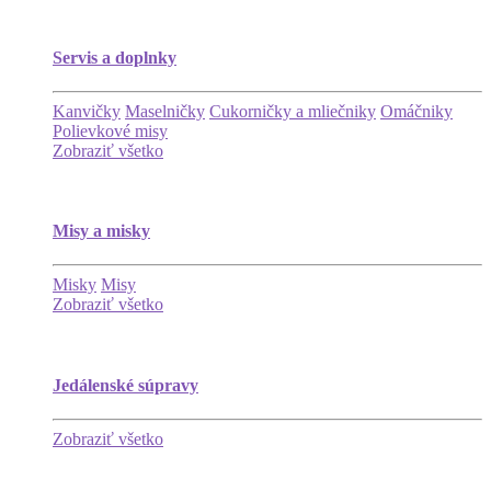
Servis a doplnky
Kanvičky
Maselničky
Cukorničky a mliečniky
Omáčniky
Polievkové misy
Zobraziť všetko
Misy a misky
Misky
Misy
Zobraziť všetko
Jedálenské súpravy
Zobraziť všetko