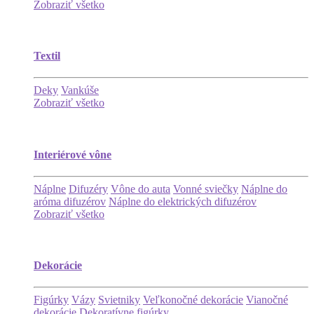
Zobraziť všetko
Textil
Deky
Vankúše
Zobraziť všetko
Interiérové vône
Náplne
Difuzéry
Vône do auta
Vonné sviečky
Náplne do
aróma difuzérov
Náplne do elektrických difuzérov
Zobraziť všetko
Dekorácie
Figúrky
Vázy
Svietniky
Veľkonočné dekorácie
Vianočné
dekorácie
Dekoratívne figúrky