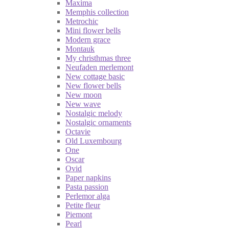
Maxima
Memphis collection
Metrochic
Mini flower bells
Modern grace
Montauk
My christhmas three
Neufaden merlemont
New cottage basic
New flower bells
New moon
New wave
Nostalgic melody
Nostalgic ornaments
Octavie
Old Luxembourg
One
Oscar
Ovid
Paper napkins
Pasta passion
Perlemor alga
Petite fleur
Piemont
Pearl