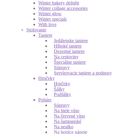
Winter bakery delight
Winter collage accessories
Winter glow
Winter specials
With love
Stolovanie
Taniere
Jedálenske taniere
Hlboké taniere
Dezertné taniere
Na cestoviny
Špeciálne taniere
Súpravy
Servírovacie taniere a podnosy
Hrnčeky
Hrnčeky
Šálky
Podšálky
Poháre
Súpravy
Na biele víno
Na červené víno
Na šampanské
Na nealko
Na horúce nápoje