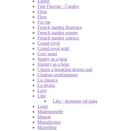
Entrée
Fine Flavour - Carafes
Fleur
Flow
For me
French garden fleurence
French garden orange
French garden valence
Grand royal
Grand royal gold
Gray pearl
Happy as a bear
Hungry as a bear
Charm a breakfast design naif
Chateau septfontaines
La classica
La divina
Lave
Like
Like - dostupne od mája
Louis
Mademoiselle
Manoir
Manufacture
Mariefleur