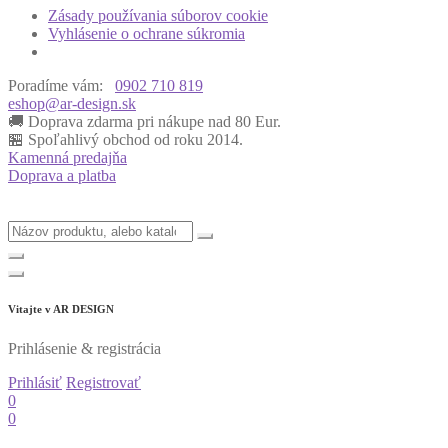
Zásady používania súborov cookie
Vyhlásenie o ochrane súkromia
Poradíme vám:
0902 710 819
eshop@ar-design.sk
🚚 Doprava zdarma pri nákupe nad 80 Eur.
🏪 Spoľahlivý obchod od roku 2014.
Kamenná predajňa
Doprava a platba
Vitajte v
AR DESIGN
Prihlásenie & registrácia
Prihlásiť
Registrovať
0
0