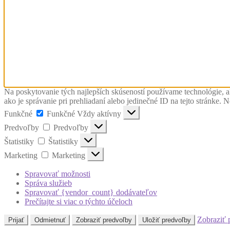
Na poskytovanie tých najlepších skúseností používame technológie, a
ako je správanie pri prehliadaní alebo jedinečné ID na tejto stránke. 
Funkčné
Funkčné
Vždy aktívny
Predvoľby
Predvoľby
Štatistiky
Štatistiky
Marketing
Marketing
Spravovať možnosti
Správa služieb
Spravovať {vendor_count} dodávateľov
Prečítajte si viac o týchto účeloch
Zobraziť 
Prijať
Odmietnuť
Zobraziť predvoľby
Uložiť predvoľby