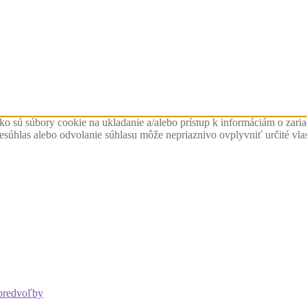
ko sú súbory cookie na ukladanie a/alebo prístup k informáciám o zari
Nesúhlas alebo odvolanie súhlasu môže nepriaznivo ovplyvniť určité vlas
predvoľby