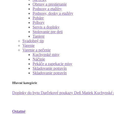
Obrusy a prestieranie
Podnosy a etažéry
Podnosy, dosky a etažéry
Poháre
Príbory
Servis a doplnky
Stolovanie pre deti
Taniere
Svadobný tip
Varenie
Varenie a pečenie
Kuchynské misy
Náčinie
Pekáče a zapekacie misy
Skladovanie potravín
Skladovanie potravín
Hlavné kategórie
Doplnky do bytu
Darčekové poukazy
Deň Matiek
Kuchynské
Ostatné