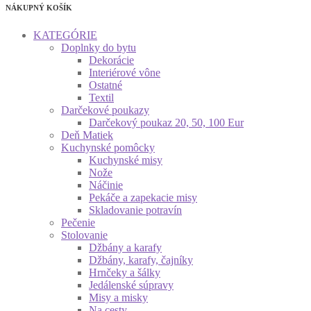
NÁKUPNÝ KOŠÍK
KATEGÓRIE
Doplnky do bytu
Dekorácie
Interiérové vône
Ostatné
Textil
Darčekové poukazy
Darčekový poukaz 20, 50, 100 Eur
Deň Matiek
Kuchynské pomôcky
Kuchynské misy
Nože
Náčinie
Pekáče a zapekacie misy
Skladovanie potravín
Pečenie
Stolovanie
Džbány a karafy
Džbány, karafy, čajníky
Hrnčeky a šálky
Jedálenské súpravy
Misy a misky
Na cesty