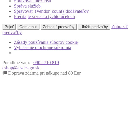
Spravovať možnosti
Správa služieb
Spravovať {vendor_count} dodávateľov
Prečítajte si viac o týchto účeloch
Zobraziť
Prijať
Odmietnuť
Zobraziť predvoľby
Uložiť predvoľby
predvoľby
Zásady používania súborov cookie
Vyhlásenie o ochrane súkromia
Poradíme vám:
0902 710 819
eshop@ar-design.sk
🚚 Doprava zdarma pri nákupe nad 80 Eur.