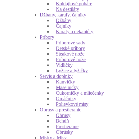
Koktajlové poháre
Na destiláty
Džbány, karafy, čajníky
Džbány
Čajníky
Karafy a dekantéry
Príbory
Príborové sady
Detské príbory
Steakové nože
Príborové nože
Vidličky
Lyžice a lyžičky
Servis a doplnky
Kanvičky
Maselničky
Cukorničky a mliečenky
Omáčniky
Polievkové misy
Obrusy a prestieranie
Obrusy
Behúň
Prestieranie
Obrúsky
Misky a Misy