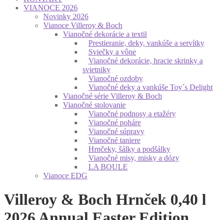
VIANOCE 2026
Novinky 2026
Vianoce Villeroy & Boch
Vianočné dekorácie a textil
Prestieranie, deky, vankúše a servítky
Sviečky a vône
Vianočné dekorácie, hracie skrinky a
svietniky
Vianočné ozdoby
Vianočné deky a vankúše Toy´s Delight
Vianočné série Villeroy & Boch
Vianočné stolovanie
Vianočné podnosy a etažéry
Vianočné poháre
Vianočné súpravy
Vianočné taniere
Hrnčeky, šálky a podšálky
Vianočné misy, misky a dózy
LA BOULE
Vianoce EDG
Villeroy & Boch Hrnček 0,40 l
2026 Annual Easter Edition