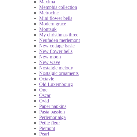
Maxima
Memphis collection
Metrochic
Mini flower bells
Modern grace
Montauk
My christhmas three
Neufaden merlemont
New cottage basic
New flower bells
New moon
New wave
Nostalgic melody
Nostalgic ornaments
Octavie
Old Luxembourg
One
Oscar
Ovid
Paper napkins
Pasta passion
Perlemor alga
Petite fleur
Piemont
Pearl