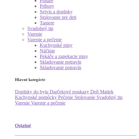
Poháre
Príbory
Servis a doplnky
Stolovanie pre deti
Taniere
Svadobný tip
Varenie
Varenie a pečenie
Kuchynské misy
Náčinie
Pekáče a zapekacie misy
Skladovanie potravín
Skladovanie potravín
Hlavné kategórie
Doplnky do bytu
Darčekové poukazy
Deň Matiek
Kuchynské pomôcky
Pečenie
Stolovanie
Svadobný tip
Varenie
Varenie a pečenie
Ostatné