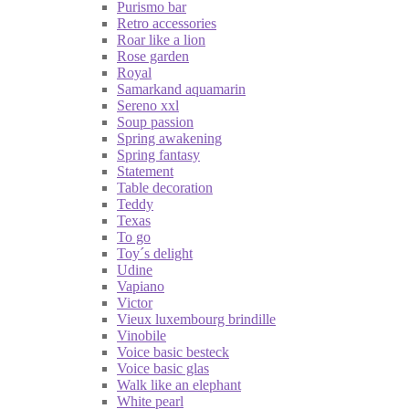
Purismo bar
Retro accessories
Roar like a lion
Rose garden
Royal
Samarkand aquamarin
Sereno xxl
Soup passion
Spring awakening
Spring fantasy
Statement
Table decoration
Teddy
Texas
To go
Toy´s delight
Udine
Vapiano
Victor
Vieux luxembourg brindille
Vinobile
Voice basic besteck
Voice basic glas
Walk like an elephant
White pearl