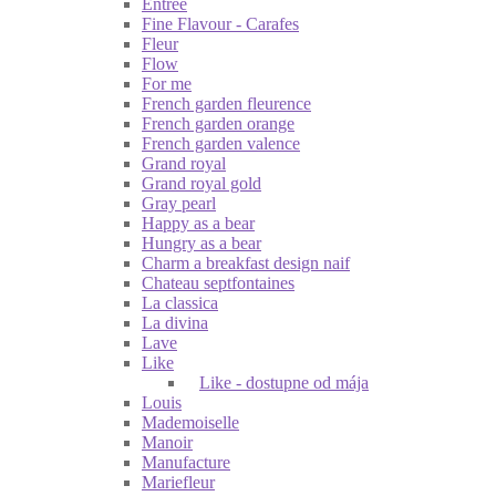
Entrée
Fine Flavour - Carafes
Fleur
Flow
For me
French garden fleurence
French garden orange
French garden valence
Grand royal
Grand royal gold
Gray pearl
Happy as a bear
Hungry as a bear
Charm a breakfast design naif
Chateau septfontaines
La classica
La divina
Lave
Like
Like - dostupne od mája
Louis
Mademoiselle
Manoir
Manufacture
Mariefleur