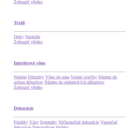
Zobraziť všetko
Textil
Deky
Vankúše
Zobraziť všetko
Interiérové vône
Náplne
Difuzéry
Vône do auta
Vonné sviečky
Náplne do
aróma difuzérov
Náplne do elektrických difuzérov
Zobraziť všetko
Dekorácie
Figúrky
Vázy
Svietniky
Veľkonočné dekorácie
Vianočné
dekorácie
Dekoratívne figúrky