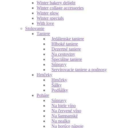
Winter bakery delight
Winter collage accessories
Winter glow
Winter specials
With love
Stolovanie
Taniere
Jedálenske taniere
Hlboké taniere
Dezertné taniere
Na cestoviny
Špeciálne taniere
Súpravy
Servírovacie taniere a podnosy
Hrnčeky
Hrnčeky
Šálky
Podšálky
Poháre
Súpravy
Na biele víno
Na červené víno
Na šampanské
Na nealko
Na horúce nápoje