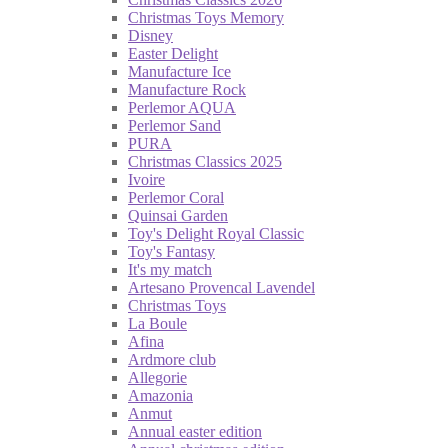
Christmas Toys Memory
Disney
Easter Delight
Manufacture Ice
Manufacture Rock
Perlemor AQUA
Perlemor Sand
PURA
Christmas Classics 2025
Ivoire
Perlemor Coral
Quinsai Garden
Toy's Delight Royal Classic
Toy's Fantasy
It's my match
Artesano Provencal Lavendel
Christmas Toys
La Boule
Afina
Ardmore club
Allegorie
Amazonia
Anmut
Annual easter edition