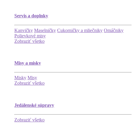
Servis a doplnky
Kanvičky
Maselničky
Cukorničky a mliečniky
Omáčniky
Polievkové misy
Zobraziť všetko
Misy a misky
Misky
Misy
Zobraziť všetko
Jedálenské súpravy
Zobraziť všetko