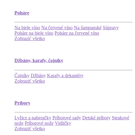
Poháre
Na biele víno
Na červené víno
Na šampanské
Súpravy
Poháre na biele víno
Poháre na červené víno
Zobraziť všetko
Džbány, karafy, čajníky
Čajníky
Džbány
Karafy a dekantéry
Zobraziť všetko
Príbory
Lyžice a naberačky
Príborové sady
Detské príbory
Steakové
nože
Príborové nože
Vidličky
Zobraziť všetko