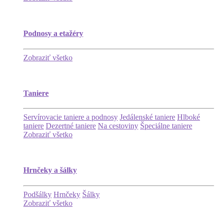
Podnosy a etažéry
Zobraziť všetko
Taniere
Servírovacie taniere a podnosy
Jedálenské taniere
Hlboké
taniere
Dezertné taniere
Na cestoviny
Špeciálne taniere
Zobraziť všetko
Hrnčeky a šálky
Podšálky
Hrnčeky
Šálky
Zobraziť všetko