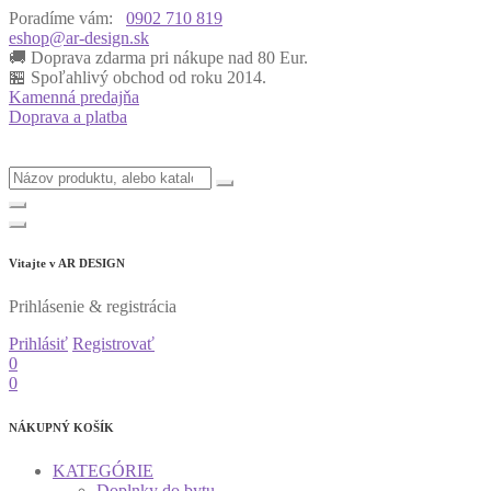
Poradíme vám:
0902 710 819
eshop@ar-design.sk
🚚 Doprava zdarma pri nákupe nad 80 Eur.
🏪 Spoľahlivý obchod od roku 2014.
Kamenná predajňa
Doprava a platba
Vitajte v
AR DESIGN
Prihlásenie & registrácia
Prihlásiť
Registrovať
0
0
NÁKUPNÝ KOŠÍK
KATEGÓRIE
Doplnky do bytu