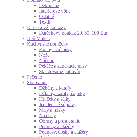
Dekorácie
Interiérové vône
Ostatné
Textil
Darčekové poukazy
Darčekový poukaz 20, 50, 100 Eur
Deň Matiek
Kuchynské pomôcky
Kuchynské misy
Nože
Náčinie
Pekáče a zapekacie misy
Skladovanie potravín
Pečenie
Stolovanie
Džbány a karafy
Džbány, karafy, čajníky
Hrnčeky a šálky
Jedálenské súpravy
Misy a misky
Na cesty
Obrusy a prestieranie
Podnosy a etažéry
Podnosy, dosky a etažéry