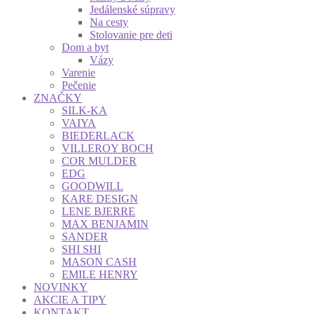
Jedálenské súpravy
Na cesty
Stolovanie pre deti
Dom a byt
Vázy
Varenie
Pečenie
ZNAČKY
SILK-KA
VAIYA
BIEDERLACK
VILLEROY BOCH
COR MULDER
EDG
GOODWILL
KARE DESIGN
LENE BJERRE
MAX BENJAMIN
SANDER
SHI SHI
MASON CASH
EMILE HENRY
NOVINKY
AKCIE A TIPY
KONTAKT