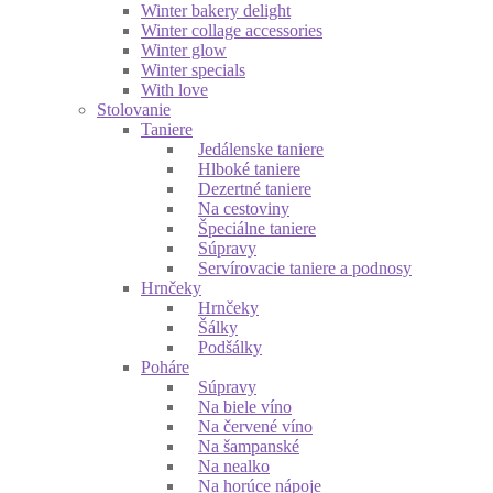
Winter bakery delight
Winter collage accessories
Winter glow
Winter specials
With love
Stolovanie
Taniere
Jedálenske taniere
Hlboké taniere
Dezertné taniere
Na cestoviny
Špeciálne taniere
Súpravy
Servírovacie taniere a podnosy
Hrnčeky
Hrnčeky
Šálky
Podšálky
Poháre
Súpravy
Na biele víno
Na červené víno
Na šampanské
Na nealko
Na horúce nápoje