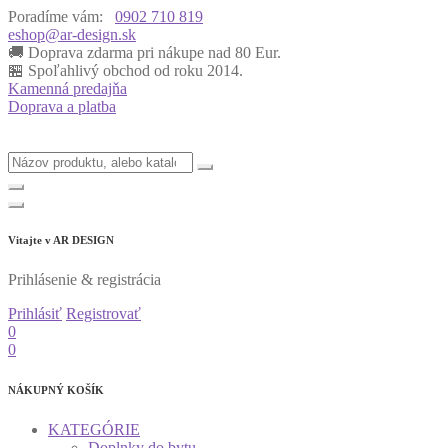
Poradíme vám:
0902 710 819
eshop@ar-design.sk
🚚 Doprava zdarma pri nákupe nad 80 Eur.
🏪 Spoľahlivý obchod od roku 2014.
Kamenná predajňa
Doprava a platba
Vitajte v
AR DESIGN
Prihlásenie & registrácia
Prihlásiť
Registrovať
0
0
NÁKUPNÝ KOŠÍK
KATEGÓRIE
Doplnky do bytu