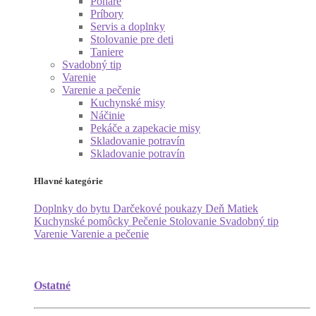
Poháre
Príbory
Servis a doplnky
Stolovanie pre deti
Taniere
Svadobný tip
Varenie
Varenie a pečenie
Kuchynské misy
Náčinie
Pekáče a zapekacie misy
Skladovanie potravín
Skladovanie potravín
Hlavné kategórie
Doplnky do bytu
Darčekové poukazy
Deň Matiek
Kuchynské pomôcky
Pečenie
Stolovanie
Svadobný tip
Varenie
Varenie a pečenie
Ostatné