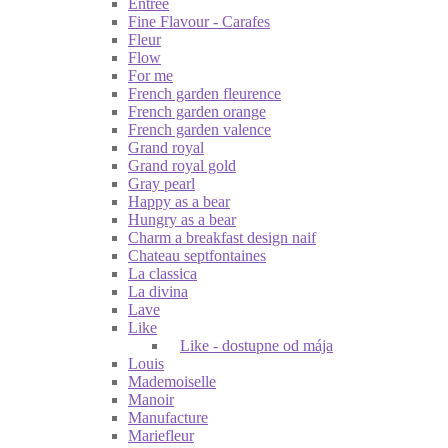
Entrée
Fine Flavour - Carafes
Fleur
Flow
For me
French garden fleurence
French garden orange
French garden valence
Grand royal
Grand royal gold
Gray pearl
Happy as a bear
Hungry as a bear
Charm a breakfast design naif
Chateau septfontaines
La classica
La divina
Lave
Like
Like - dostupne od mája
Louis
Mademoiselle
Manoir
Manufacture
Mariefleur