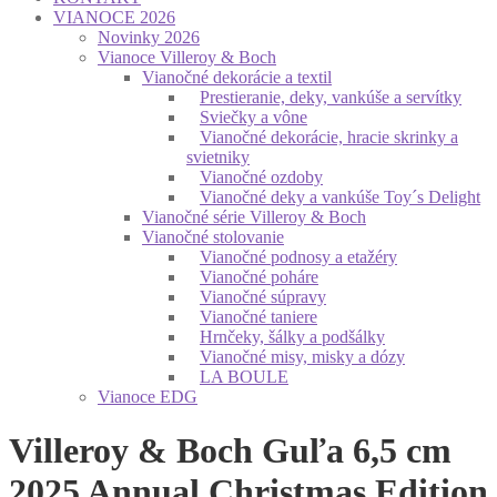
VIANOCE 2026
Novinky 2026
Vianoce Villeroy & Boch
Vianočné dekorácie a textil
Prestieranie, deky, vankúše a servítky
Sviečky a vône
Vianočné dekorácie, hracie skrinky a
svietniky
Vianočné ozdoby
Vianočné deky a vankúše Toy´s Delight
Vianočné série Villeroy & Boch
Vianočné stolovanie
Vianočné podnosy a etažéry
Vianočné poháre
Vianočné súpravy
Vianočné taniere
Hrnčeky, šálky a podšálky
Vianočné misy, misky a dózy
LA BOULE
Vianoce EDG
Villeroy & Boch Guľa 6,5 cm
2025 Annual Christmas Edition