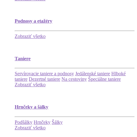
Podnosy a etažéry
Zobraziť všetko
Taniere
Servírovacie taniere a podnosy
Jedálenské taniere
Hlboké
taniere
Dezertné taniere
Na cestoviny
Špeciálne taniere
Zobraziť všetko
Hrnčeky a šálky
Podšálky
Hrnčeky
Šálky
Zobraziť všetko