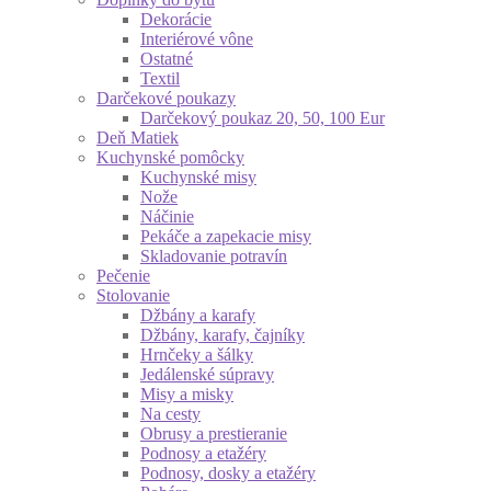
Dekorácie
Interiérové vône
Ostatné
Textil
Darčekové poukazy
Darčekový poukaz 20, 50, 100 Eur
Deň Matiek
Kuchynské pomôcky
Kuchynské misy
Nože
Náčinie
Pekáče a zapekacie misy
Skladovanie potravín
Pečenie
Stolovanie
Džbány a karafy
Džbány, karafy, čajníky
Hrnčeky a šálky
Jedálenské súpravy
Misy a misky
Na cesty
Obrusy a prestieranie
Podnosy a etažéry
Podnosy, dosky a etažéry