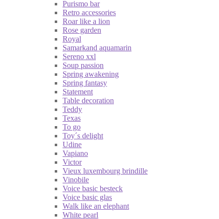
Purismo bar
Retro accessories
Roar like a lion
Rose garden
Royal
Samarkand aquamarin
Sereno xxl
Soup passion
Spring awakening
Spring fantasy
Statement
Table decoration
Teddy
Texas
To go
Toy´s delight
Udine
Vapiano
Victor
Vieux luxembourg brindille
Vinobile
Voice basic besteck
Voice basic glas
Walk like an elephant
White pearl