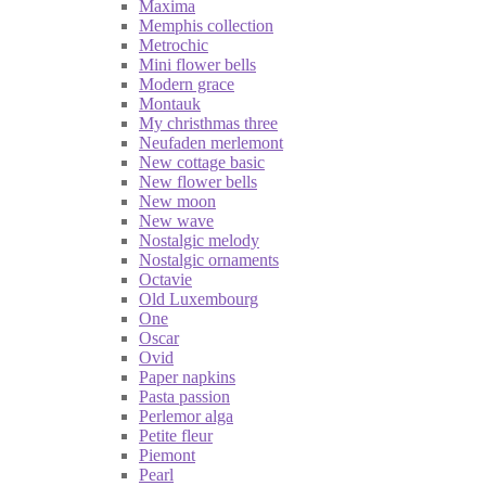
Maxima
Memphis collection
Metrochic
Mini flower bells
Modern grace
Montauk
My christhmas three
Neufaden merlemont
New cottage basic
New flower bells
New moon
New wave
Nostalgic melody
Nostalgic ornaments
Octavie
Old Luxembourg
One
Oscar
Ovid
Paper napkins
Pasta passion
Perlemor alga
Petite fleur
Piemont
Pearl