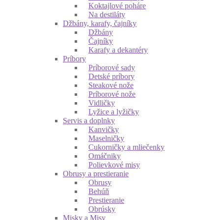
Koktajlové poháre
Na destiláty
Džbány, karafy, čajníky
Džbány
Čajníky
Karafy a dekantéry
Príbory
Príborové sady
Detské príbory
Steakové nože
Príborové nože
Vidličky
Lyžice a lyžičky
Servis a doplnky
Kanvičky
Maselničky
Cukorničky a mliečenky
Omáčniky
Polievkové misy
Obrusy a prestieranie
Obrusy
Behúň
Prestieranie
Obrúsky
Misky a Misy