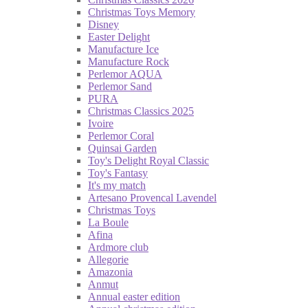
Christmas Toys Memory
Disney
Easter Delight
Manufacture Ice
Manufacture Rock
Perlemor AQUA
Perlemor Sand
PURA
Christmas Classics 2025
Ivoire
Perlemor Coral
Quinsai Garden
Toy's Delight Royal Classic
Toy's Fantasy
It's my match
Artesano Provencal Lavendel
Christmas Toys
La Boule
Afina
Ardmore club
Allegorie
Amazonia
Anmut
Annual easter edition