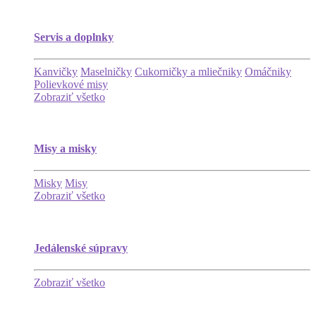
Servis a doplnky
Kanvičky
Maselničky
Cukorničky a mliečniky
Omáčniky
Polievkové misy
Zobraziť všetko
Misy a misky
Misky
Misy
Zobraziť všetko
Jedálenské súpravy
Zobraziť všetko