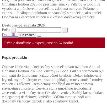
Christmas Edition 2025 od prestížnej značky Villeroy & Boch. Je
vyrobená z prémiového porcelánu, zdobená motívom Polárneho
expresu. Ideálnym doplnkom na vianočný stromček aj ako darček.
Dodáva sa s červenou stuhou a v krásnej darčekovej krabičke.
Dostupné od augusta 2026.
Počet
Do košíka
Do košíka
Rýchle doručenie – expedujeme do 24 hodín!
Popis produktu
Objavte kúzlo vianočnej sezóny s porcelánovou ozdobou Annual
Christmas Edition 2025 od Villeroy & Boch. Guľa s priemerom 6,4
cm, patrí do limitovanej každoročnej kolekcie. Dekor inšpirovaný
legendárnym Polárnym expresom dopĺňajú jemné vianočné motívy
vetvičiek s šiškami. Tieto detaily prinášajú do vášho domova
slávnostnú atmosféru. Červená stuha umožňuje jednoduché
zavesenie na vianočný stromček alebo veniec. Každý kus sa dodáva
v elegantnej darčekovej krabičke. Vďaka tomu sa hodí ako
dokonalý vianočný darček aj ako zbierkový klenot.