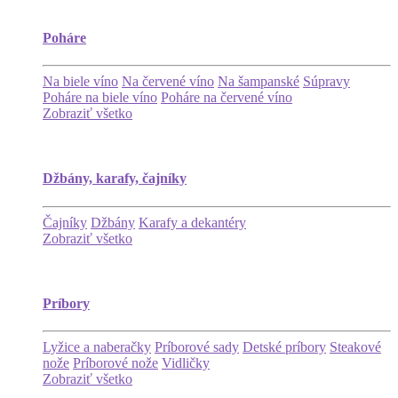
Poháre
Na biele víno
Na červené víno
Na šampanské
Súpravy
Poháre na biele víno
Poháre na červené víno
Zobraziť všetko
Džbány, karafy, čajníky
Čajníky
Džbány
Karafy a dekantéry
Zobraziť všetko
Príbory
Lyžice a naberačky
Príborové sady
Detské príbory
Steakové
nože
Príborové nože
Vidličky
Zobraziť všetko