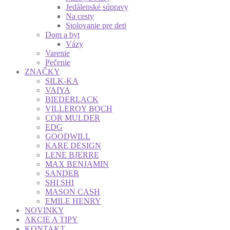
Jedálenské súpravy
Na cesty
Stolovanie pre deti
Dom a byt
Vázy
Varenie
Pečenie
ZNAČKY
SILK-KA
VAIYA
BIEDERLACK
VILLEROY BOCH
COR MULDER
EDG
GOODWILL
KARE DESIGN
LENE BJERRE
MAX BENJAMIN
SANDER
SHI SHI
MASON CASH
EMILE HENRY
NOVINKY
AKCIE A TIPY
KONTAKT