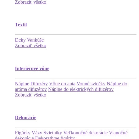
Zobraziť všetko
Textil
Deky
Vankúše
Zobraziť všetko
Interiérové vône
Náplne
Difuzéry
Vône do auta
Vonné sviečky
Náplne do
aróma difuzérov
Náplne do elektrických difuzérov
Zobraziť všetko
Dekorácie
Figúrky
Vázy
Svietniky
Veľkonočné dekorácie
Vianočné
dekorácie
Dekoratívne figúrky