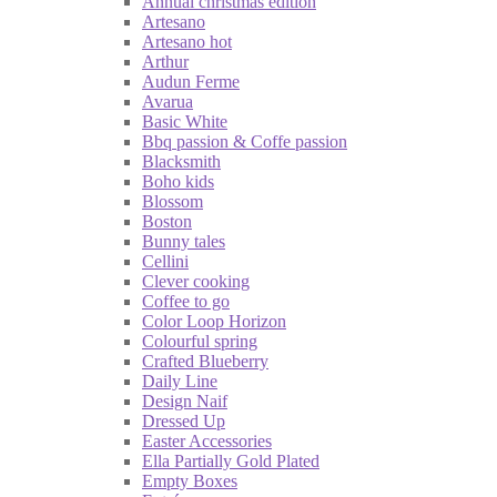
Annual christmas edition
Artesano
Artesano hot
Arthur
Audun Ferme
Avarua
Basic White
Bbq passion & Coffe passion
Blacksmith
Boho kids
Blossom
Boston
Bunny tales
Cellini
Clever cooking
Coffee to go
Color Loop Horizon
Colourful spring
Crafted Blueberry
Daily Line
Design Naif
Dressed Up
Easter Accessories
Ella Partially Gold Plated
Empty Boxes