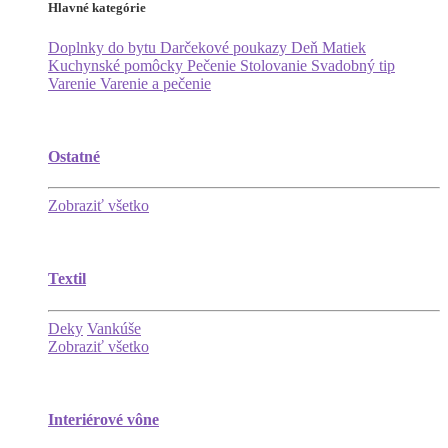
Hlavné kategórie
Doplnky do bytu
Darčekové poukazy
Deň Matiek
Kuchynské pomôcky
Pečenie
Stolovanie
Svadobný tip
Varenie
Varenie a pečenie
Ostatné
Zobraziť všetko
Textil
Deky
Vankúše
Zobraziť všetko
Interiérové vône