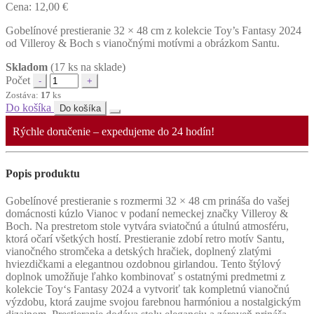
Cena:
12,00
€
Gobelínové prestieranie 32 × 48 cm z kolekcie Toy’s Fantasy 2024
od Villeroy & Boch s vianočnými motívmi a obrázkom Santu.
Skladom
(17 ks na sklade)
Počet
Zostáva:
17
ks
Do košíka
Do košíka
Rýchle doručenie – expedujeme do 24 hodín!
Popis produktu
Gobelínové prestieranie s rozmermi 32 × 48 cm prináša do vašej
domácnosti kúzlo Vianoc v podaní nemeckej značky Villeroy &
Boch. Na prestretom stole vytvára sviatočnú a útulnú atmosféru,
ktorá očarí všetkých hostí. Prestieranie zdobí retro motív Santu,
vianočného stromčeka a detských hračiek, doplnený zlatými
hviezdičkami a elegantnou ozdobnou girlandou. Tento štýlový
doplnok umožňuje ľahko kombinovať s ostatnými predmetmi z
kolekcie Toy‘s Fantasy 2024 a vytvoriť tak kompletnú vianočnú
výzdobu, ktorá zaujme svojou farebnou harmóniou a nostalgickým