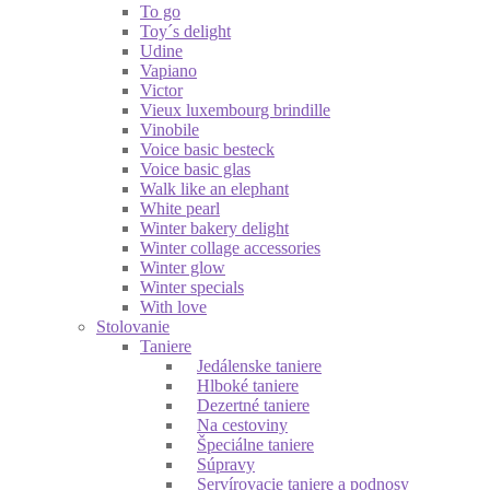
To go
Toy´s delight
Udine
Vapiano
Victor
Vieux luxembourg brindille
Vinobile
Voice basic besteck
Voice basic glas
Walk like an elephant
White pearl
Winter bakery delight
Winter collage accessories
Winter glow
Winter specials
With love
Stolovanie
Taniere
Jedálenske taniere
Hlboké taniere
Dezertné taniere
Na cestoviny
Špeciálne taniere
Súpravy
Servírovacie taniere a podnosy