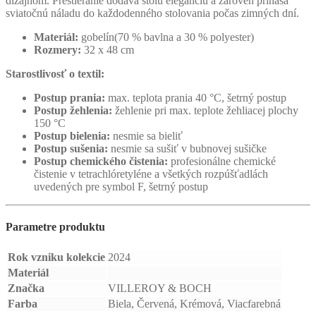
dizajnom. Prestieranie dodáva stolu eleganciu a zároveň prináša
sviatočnú náladu do každodenného stolovania počas zimných dní.
Materiál:
gobelín(70 % bavlna a 30 % polyester)
Rozmery:
32 x 48 cm
Starostlivosť o textil:
Postup prania:
max. teplota prania 40 °C, šetrný postup
Postup žehlenia:
žehlenie pri max. teplote žehliacej plochy
150 °C
Postup bielenia:
nesmie sa bieliť
Postup sušenia:
nesmie sa sušiť v bubnovej sušičke
Postup chemického čistenia:
profesionálne chemické
čistenie v tetrachlóretyléne a všetkých rozpúšťadlách
uvedených pre symbol F, šetrný postup
Parametre produktu
Rok vzniku kolekcie
2024
Materiál
Značka
VILLEROY & BOCH
Farba
Biela, Červená, Krémová, Viacfarebná