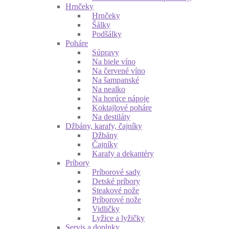
Hrnčeky
Hrnčeky
Šálky
Podšálky
Poháre
Súpravy
Na biele víno
Na červené víno
Na šampanské
Na nealko
Na horúce nápoje
Koktajlové poháre
Na destiláty
Džbány, karafy, čajníky
Džbány
Čajníky
Karafy a dekantéry
Príbory
Príborové sady
Detské príbory
Steakové nože
Príborové nože
Vidličky
Lyžice a lyžičky
Servis a doplnky