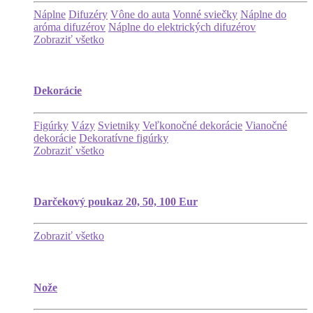
Náplne
Difuzéry
Vône do auta
Vonné sviečky
Náplne do
aróma difuzérov
Náplne do elektrických difuzérov
Zobraziť všetko
Dekorácie
Figúrky
Vázy
Svietniky
Veľkonočné dekorácie
Vianočné
dekorácie
Dekoratívne figúrky
Zobraziť všetko
Darčekový poukaz 20, 50, 100 Eur
Zobraziť všetko
Nože