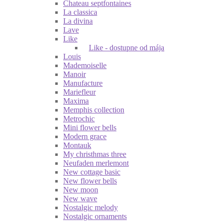
Chateau septfontaines
La classica
La divina
Lave
Like
Like - dostupne od mája
Louis
Mademoiselle
Manoir
Manufacture
Mariefleur
Maxima
Memphis collection
Metrochic
Mini flower bells
Modern grace
Montauk
My christhmas three
Neufaden merlemont
New cottage basic
New flower bells
New moon
New wave
Nostalgic melody
Nostalgic ornaments