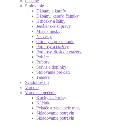
Pečenie
Stolovanie
Džbány a karafy
Džbány, karafy, čajníky
Hrnčeky a šálky
Jedálenské súpravy
Misy a misky
Na cesty
Obrusy a prestieranie
Podnosy a etažéry
Podnosy, dosky a etažéry
Poháre
Príbory
Servis a doplnky
Stolovanie pre deti
Taniere
Svadobný tip
Varenie
Varenie a pečenie
Kuchynské misy
Náčinie
Pekáče a zapekacie misy
Skladovanie potravín
Skladovanie potravín