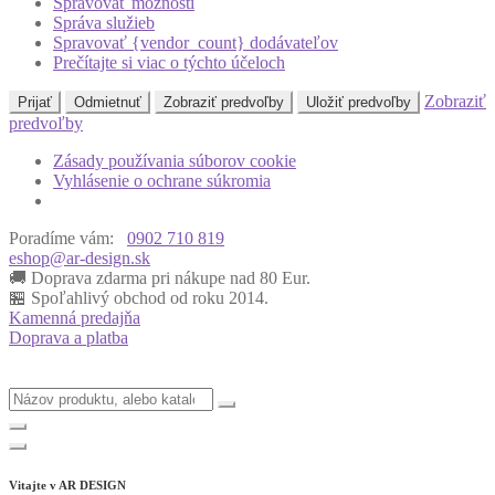
Spravovať možnosti
Správa služieb
Spravovať {vendor_count} dodávateľov
Prečítajte si viac o týchto účeloch
Zobraziť
Prijať
Odmietnuť
Zobraziť predvoľby
Uložiť predvoľby
predvoľby
Zásady používania súborov cookie
Vyhlásenie o ochrane súkromia
Poradíme vám:
0902 710 819
eshop@ar-design.sk
🚚 Doprava zdarma pri nákupe nad 80 Eur.
🏪 Spoľahlivý obchod od roku 2014.
Kamenná predajňa
Doprava a platba
Vitajte v
AR DESIGN