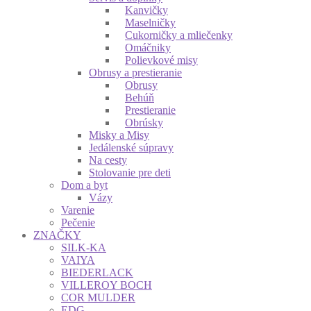
Kanvičky
Maselničky
Cukorničky a mliečenky
Omáčniky
Polievkové misy
Obrusy a prestieranie
Obrusy
Behúň
Prestieranie
Obrúsky
Misky a Misy
Jedálenské súpravy
Na cesty
Stolovanie pre deti
Dom a byt
Vázy
Varenie
Pečenie
ZNAČKY
SILK-KA
VAIYA
BIEDERLACK
VILLEROY BOCH
COR MULDER
EDG