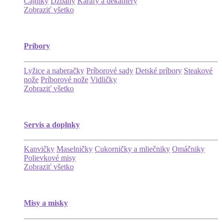
Čajníky
Džbány
Karafy a dekantéry
Zobraziť všetko
Príbory
Lyžice a naberačky
Príborové sady
Detské príbory
Steakové
nože
Príborové nože
Vidličky
Zobraziť všetko
Servis a doplnky
Kanvičky
Maselničky
Cukorničky a mliečniky
Omáčniky
Polievkové misy
Zobraziť všetko
Misy a misky