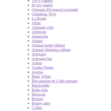
Toy's Fantasy
It's my match
Artesano Provencal Lavendel
Christmas Toys
La Boule
Afina
Ardmore club
Allegorie
Amazonia
Anmut
Annual easter edition
Annual christmas edition
Artesano
Artesano hot
Arthur
Audun Ferme
Avarua
Basic White
Bbq passion & Coffe passion
Blacksmith
Boho kids
Blossom
Boston
Bunny tales
Cellini