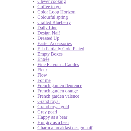
Clever cooking
Coffee to go
Color Loop Horizon
Colourful spring
Crafted Blueberry
Daily Line
Design Naif
Dressed Up
Easter Accessories
Ella Partially Gold Plated
Empty Boxes
Entrée
Fine Flavour - Carafes
Fleur
Flow
For me
French garden fleurence
French garden orange
French garden valence
Grand royal
Grand royal gold
Gray pearl
Happy as a bear
Hungry as a bear
Charm a breakfast design naif