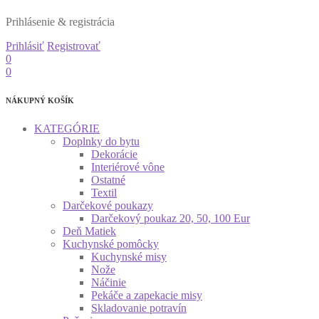
Prihlásenie & registrácia
Prihlásiť
Registrovať
0
0
NÁKUPNÝ KOŠÍK
KATEGÓRIE
Doplnky do bytu
Dekorácie
Interiérové vône
Ostatné
Textil
Darčekové poukazy
Darčekový poukaz 20, 50, 100 Eur
Deň Matiek
Kuchynské pomôcky
Kuchynské misy
Nože
Náčinie
Pekáče a zapekacie misy
Skladovanie potravín