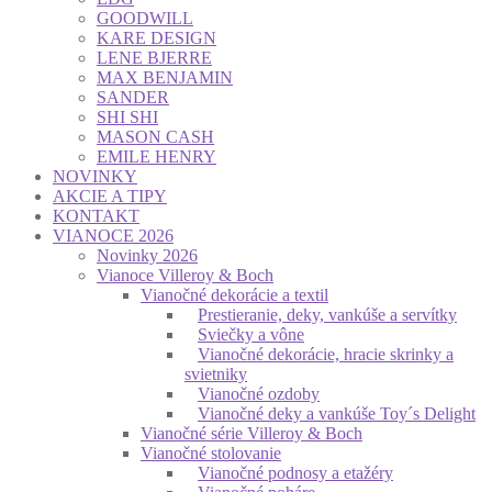
GOODWILL
KARE DESIGN
LENE BJERRE
MAX BENJAMIN
SANDER
SHI SHI
MASON CASH
EMILE HENRY
NOVINKY
AKCIE A TIPY
KONTAKT
VIANOCE 2026
Novinky 2026
Vianoce Villeroy & Boch
Vianočné dekorácie a textil
Prestieranie, deky, vankúše a servítky
Sviečky a vône
Vianočné dekorácie, hracie skrinky a
svietniky
Vianočné ozdoby
Vianočné deky a vankúše Toy´s Delight
Vianočné série Villeroy & Boch
Vianočné stolovanie
Vianočné podnosy a etažéry