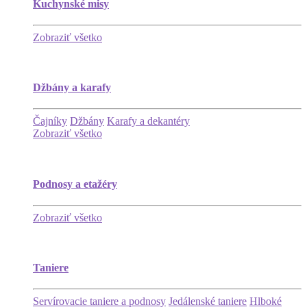
Kuchynské misy
Zobraziť všetko
Džbány a karafy
Čajníky
Džbány
Karafy a dekantéry
Zobraziť všetko
Podnosy a etažéry
Zobraziť všetko
Taniere
Servírovacie taniere a podnosy
Jedálenské taniere
Hlboké