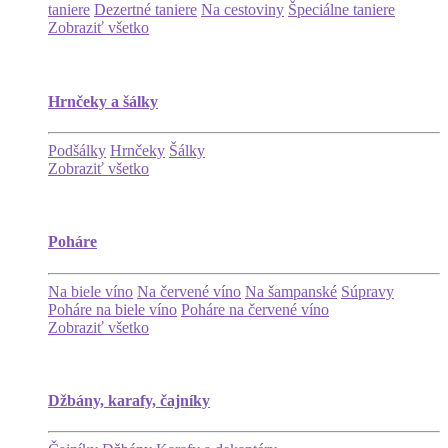
taniere
Dezertné taniere
Na cestoviny
Špeciálne taniere
Zobraziť všetko
Hrnčeky a šálky
Podšálky
Hrnčeky
Šálky
Zobraziť všetko
Poháre
Na biele víno
Na červené víno
Na šampanské
Súpravy
Poháre na biele víno
Poháre na červené víno
Zobraziť všetko
Džbány, karafy, čajníky