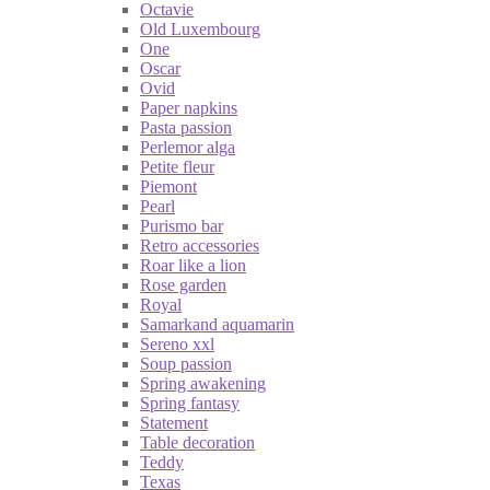
Octavie
Old Luxembourg
One
Oscar
Ovid
Paper napkins
Pasta passion
Perlemor alga
Petite fleur
Piemont
Pearl
Purismo bar
Retro accessories
Roar like a lion
Rose garden
Royal
Samarkand aquamarin
Sereno xxl
Soup passion
Spring awakening
Spring fantasy
Statement
Table decoration
Teddy
Texas