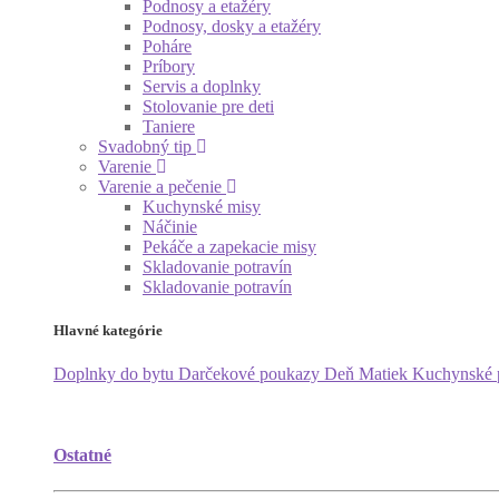
Podnosy a etažéry
Podnosy, dosky a etažéry
Poháre
Príbory
Servis a doplnky
Stolovanie pre deti
Taniere
Svadobný tip
Varenie
Varenie a pečenie
Kuchynské misy
Náčinie
Pekáče a zapekacie misy
Skladovanie potravín
Skladovanie potravín
Hlavné kategórie
Doplnky do bytu
Darčekové poukazy
Deň Matiek
Kuchynské
Ostatné