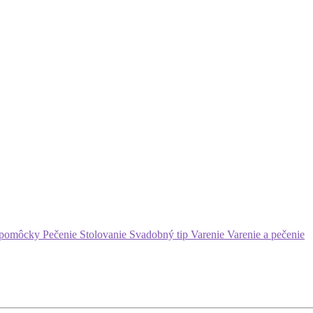
 pomôcky
Pečenie
Stolovanie
Svadobný tip
Varenie
Varenie a pečenie