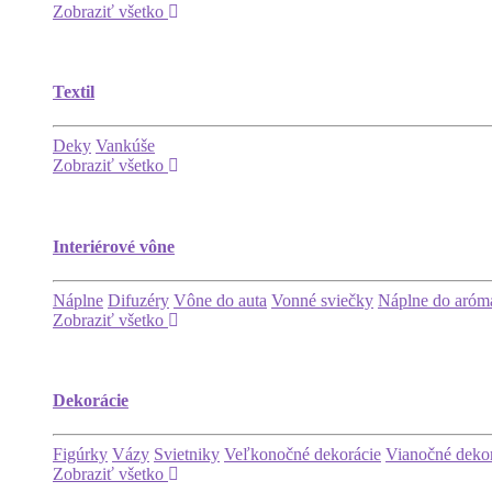
Zobraziť všetko
Textil
Deky
Vankúše
Zobraziť všetko
Interiérové vône
Náplne
Difuzéry
Vône do auta
Vonné sviečky
Náplne do aróma
Zobraziť všetko
Dekorácie
Figúrky
Vázy
Svietniky
Veľkonočné dekorácie
Vianočné deko
Zobraziť všetko