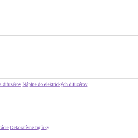
 difuzérov
Náplne do elektrických difuzérov
rácie
Dekoratívne figúrky