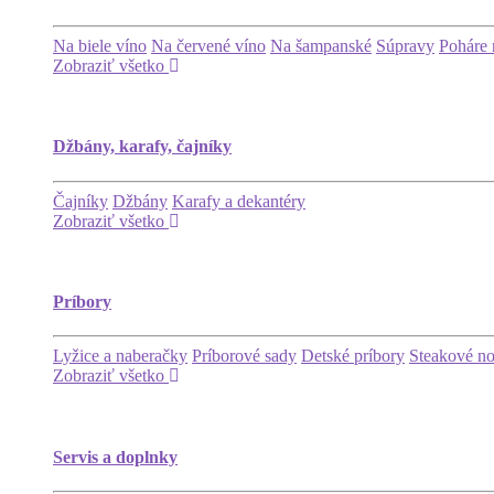
Na biele víno
Na červené víno
Na šampanské
Súpravy
Poháre 
Zobraziť všetko
Džbány, karafy, čajníky
Čajníky
Džbány
Karafy a dekantéry
Zobraziť všetko
Príbory
Lyžice a naberačky
Príborové sady
Detské príbory
Steakové n
Zobraziť všetko
Servis a doplnky