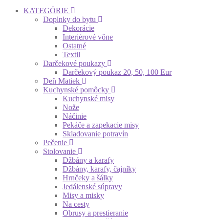
KATEGÓRIE
Doplnky do bytu
Dekorácie
Interiérové vône
Ostatné
Textil
Darčekové poukazy
Darčekový poukaz 20, 50, 100 Eur
Deň Matiek
Kuchynské pomôcky
Kuchynské misy
Nože
Náčinie
Pekáče a zapekacie misy
Skladovanie potravín
Pečenie
Stolovanie
Džbány a karafy
Džbány, karafy, čajníky
Hrnčeky a šálky
Jedálenské súpravy
Misy a misky
Na cesty
Obrusy a prestieranie