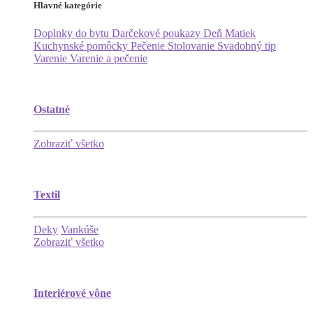
Hlavné kategórie
Doplnky do bytu
Darčekové poukazy
Deň Matiek
Kuchynské pomôcky
Pečenie
Stolovanie
Svadobný tip
Varenie
Varenie a pečenie
Ostatné
Zobraziť všetko
Textil
Deky
Vankúše
Zobraziť všetko
Interiérové vône