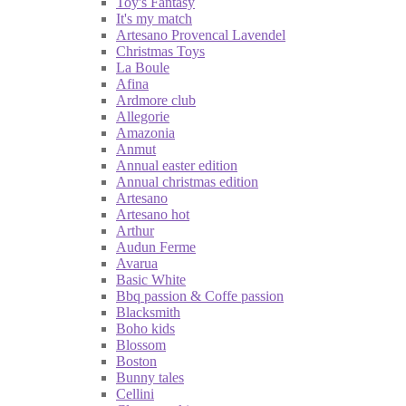
Toy's Fantasy
It's my match
Artesano Provencal Lavendel
Christmas Toys
La Boule
Afina
Ardmore club
Allegorie
Amazonia
Anmut
Annual easter edition
Annual christmas edition
Artesano
Artesano hot
Arthur
Audun Ferme
Avarua
Basic White
Bbq passion & Coffe passion
Blacksmith
Boho kids
Blossom
Boston
Bunny tales
Cellini