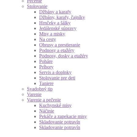
Pečenie
Stolovanie
Džbány a karafy
Džbány, karafy, čajníky
Hrnčeky a šálky
Jedálenské súpravy
Misy a misky
Na cesty
Obrusy a prestieranie
Podnosy a etažéry
Podnosy, dosky a etažéry
Poháre
Príbory
Servis a doplnky
Stolovanie pre deti
Taniere
Svadobný tip
Varenie
Varenie a pečenie
Kuchynské misy
Náčinie
Pekáče a zapekacie misy
Skladovanie potravín
Skladovanie potravín