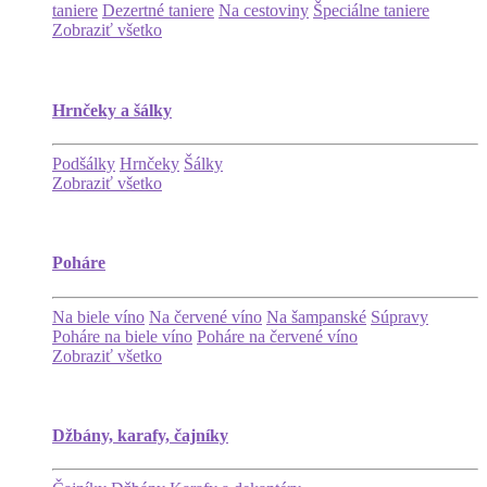
taniere
Dezertné taniere
Na cestoviny
Špeciálne taniere
Zobraziť všetko
Hrnčeky a šálky
Podšálky
Hrnčeky
Šálky
Zobraziť všetko
Poháre
Na biele víno
Na červené víno
Na šampanské
Súpravy
Poháre na biele víno
Poháre na červené víno
Zobraziť všetko
Džbány, karafy, čajníky