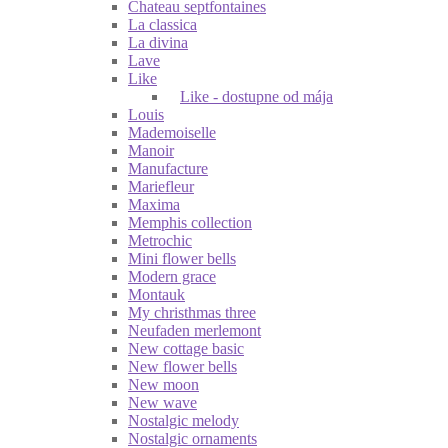
Chateau septfontaines
La classica
La divina
Lave
Like
Like - dostupne od mája
Louis
Mademoiselle
Manoir
Manufacture
Mariefleur
Maxima
Memphis collection
Metrochic
Mini flower bells
Modern grace
Montauk
My christhmas three
Neufaden merlemont
New cottage basic
New flower bells
New moon
New wave
Nostalgic melody
Nostalgic ornaments