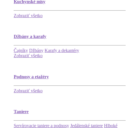
Kuchynské misy
Zobraziť všetko
Džbány a karafy
Čajníky
Džbány
Karafy a dekantéry
Zobraziť všetko
Podnosy a etažéry
Zobraziť všetko
Taniere
Servírovacie taniere a podnosy
Jedálenské taniere
Hlboké