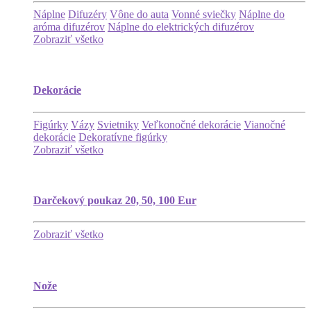
Náplne
Difuzéry
Vône do auta
Vonné sviečky
Náplne do
aróma difuzérov
Náplne do elektrických difuzérov
Zobraziť všetko
Dekorácie
Figúrky
Vázy
Svietniky
Veľkonočné dekorácie
Vianočné
dekorácie
Dekoratívne figúrky
Zobraziť všetko
Darčekový poukaz 20, 50, 100 Eur
Zobraziť všetko
Nože