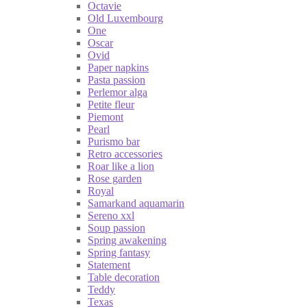
Octavie
Old Luxembourg
One
Oscar
Ovid
Paper napkins
Pasta passion
Perlemor alga
Petite fleur
Piemont
Pearl
Purismo bar
Retro accessories
Roar like a lion
Rose garden
Royal
Samarkand aquamarin
Sereno xxl
Soup passion
Spring awakening
Spring fantasy
Statement
Table decoration
Teddy
Texas