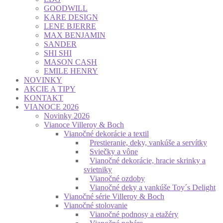
GOODWILL
KARE DESIGN
LENE BJERRE
MAX BENJAMIN
SANDER
SHI SHI
MASON CASH
EMILE HENRY
NOVINKY
AKCIE A TIPY
KONTAKT
VIANOCE 2026
Novinky 2026
Vianoce Villeroy & Boch
Vianočné dekorácie a textil
Prestieranie, deky, vankúše a servítky
Sviečky a vône
Vianočné dekorácie, hracie skrinky a
svietniky
Vianočné ozdoby
Vianočné deky a vankúše Toy´s Delight
Vianočné série Villeroy & Boch
Vianočné stolovanie
Vianočné podnosy a etažéry