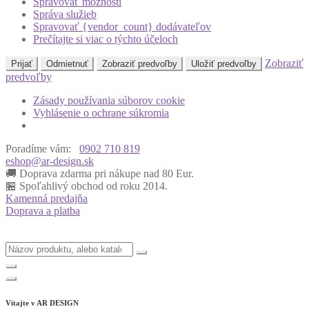
Spravovať možnosti
Správa služieb
Spravovať {vendor_count} dodávateľov
Prečítajte si viac o týchto účeloch
Zobraziť
Prijať
Odmietnuť
Zobraziť predvoľby
Uložiť predvoľby
predvoľby
Zásady používania súborov cookie
Vyhlásenie o ochrane súkromia
Poradíme vám:
0902 710 819
eshop@ar-design.sk
🚚 Doprava zdarma pri nákupe nad 80 Eur.
🏪 Spoľahlivý obchod od roku 2014.
Kamenná predajňa
Doprava a platba
Vitajte v
AR DESIGN