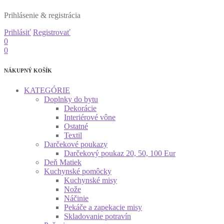
Prihlásenie & registrácia
Prihlásiť
Registrovať
0
0
NÁKUPNÝ KOŠÍK
KATEGÓRIE
Doplnky do bytu
Dekorácie
Interiérové vône
Ostatné
Textil
Darčekové poukazy
Darčekový poukaz 20, 50, 100 Eur
Deň Matiek
Kuchynské pomôcky
Kuchynské misy
Nože
Náčinie
Pekáče a zapekacie misy
Skladovanie potravín