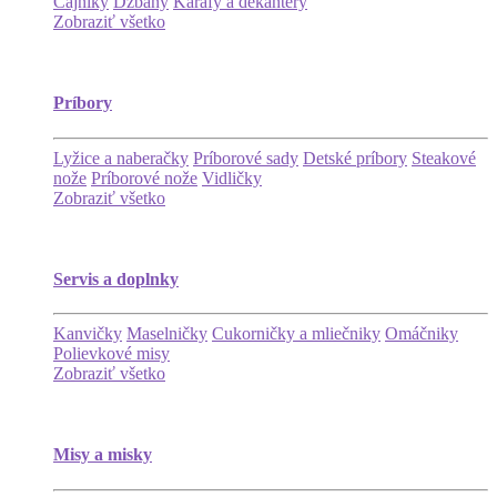
Čajníky
Džbány
Karafy a dekantéry
Zobraziť všetko
Príbory
Lyžice a naberačky
Príborové sady
Detské príbory
Steakové
nože
Príborové nože
Vidličky
Zobraziť všetko
Servis a doplnky
Kanvičky
Maselničky
Cukorničky a mliečniky
Omáčniky
Polievkové misy
Zobraziť všetko
Misy a misky