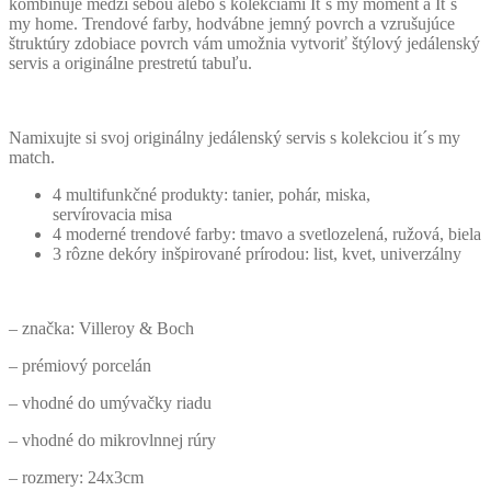
kombinuje medzi sebou alebo s kolekciami It´s my moment a It´s
my home. Trendové farby, hodvábne jemný povrch a vzrušujúce
štruktúry zdobiace povrch vám umožnia vytvoriť štýlový jedálenský
servis a originálne prestretú tabuľu.
Namixujte si svoj originálny jedálenský servis s kolekciou it´s my
match.
4 multifunkčné produkty: tanier, pohár, miska,
servírovacia misa
4 moderné trendové farby: tmavo a svetlozelená, ružová, biela
3 rôzne dekóry inšpirované prírodou: list, kvet, univerzálny
– značka: Villeroy & Boch
– prémiový porcelán
– vhodné do umývačky riadu
– vhodné do mikrovlnnej rúry
– rozmery: 24x3cm