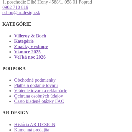
1. poschodie Dlhé Hony 4588/1, 058 01 Poprad
0902 710 819
eshop@ar-design.sk
KATEGÓRIE
Villeroy & Boch
Kategórie
Značky v eshope
Vianoce 2025
Veľká noc 2026
PODPORA
Obchodné podmienky
Platba a dodanie tovaru
Vrátenie tovaru a reklamácie
Ochrana osobných údajov
Často kladené otázky FAQ
AR DESIGN
História AR DESIGN
Kamenná predajňa