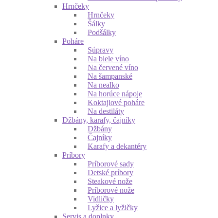
Hrnčeky
Hrnčeky
Šálky
Podšálky
Poháre
Súpravy
Na biele víno
Na červené víno
Na šampanské
Na nealko
Na horúce nápoje
Koktajlové poháre
Na destiláty
Džbány, karafy, čajníky
Džbány
Čajníky
Karafy a dekantéry
Príbory
Príborové sady
Detské príbory
Steakové nože
Príborové nože
Vidličky
Lyžice a lyžičky
Servis a doplnky