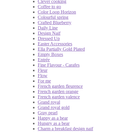
Clever cooking
Coffee to go
Color Loop Horizon
Colourful spring
Crafted Blueberry
Daily Line
Design Naif
Dressed Up
Easter Accessories
Ella Partially Gold Plated
Empty Boxes
Entrée
Fine Flavour - Carafes
Fleur
Flow
For me
French garden fleurence
French garden orange
French garden valence
Grand royal
Grand royal gold
Gray pearl
Happy as a bear
Hungry as a bear
Charm a breakfast design naif