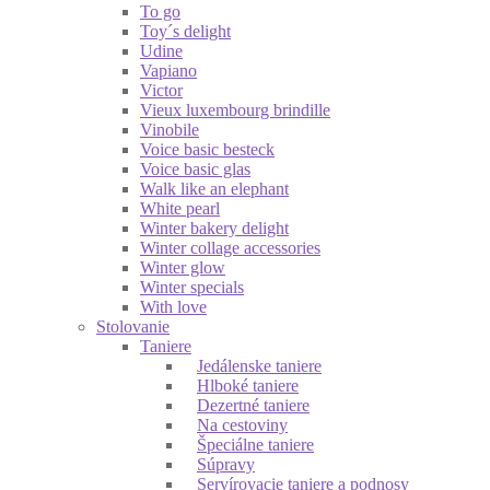
To go
Toy´s delight
Udine
Vapiano
Victor
Vieux luxembourg brindille
Vinobile
Voice basic besteck
Voice basic glas
Walk like an elephant
White pearl
Winter bakery delight
Winter collage accessories
Winter glow
Winter specials
With love
Stolovanie
Taniere
Jedálenske taniere
Hlboké taniere
Dezertné taniere
Na cestoviny
Špeciálne taniere
Súpravy
Servírovacie taniere a podnosy