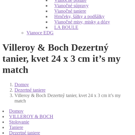
Vianočné poháre
Vianočné súpravy
Vianočné taniere
Hrnčeky, šálky a podšálky
Vianočné misy, misky a dózy
LA BOULE
Vianoce EDG
Villeroy & Boch Dezertný
tanier, kvet 24 x 3 cm it’s my
match
Domov
Dezertné taniere
Villeroy & Boch Dezertný tanier, kvet 24 x 3 cm it’s my
match
Domov
VILLEROY & BOCH
Stolovanie
Taniere
Dezertné taniere