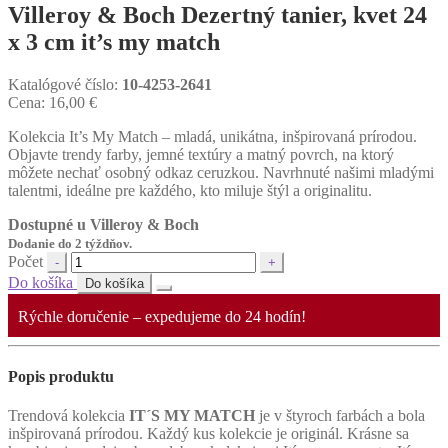
Villeroy & Boch Dezertný tanier, kvet 24
x 3 cm it’s my match
Katalógové číslo:
10-4253-2641
Cena:
16,00
€
Kolekcia It’s My Match – mladá, unikátna, inšpirovaná prírodou.
Objavte trendy farby, jemné textúry a matný povrch, na ktorý
môžete nechať osobný odkaz ceruzkou. Navrhnuté našimi mladými
talentmi, ideálne pre každého, kto miluje štýl a originalitu.
Dostupné u Villeroy & Boch
Dodanie do 2 týždňov.
Počet
Do košíka
Do košíka
Rýchle doručenie – expedujeme do 24 hodín!
Popis produktu
Trendová kolekcia
IT´S MY MATCH
je v štyroch farbách a bola
inšpirovaná prírodou. Každý kus kolekcie je originál. Krásne sa