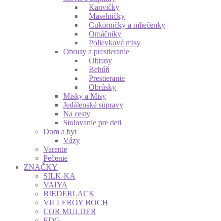
Kanvičky
Maselničky
Cukorničky a mliečenky
Omáčniky
Polievkové misy
Obrusy a prestieranie
Obrusy
Behúň
Prestieranie
Obrúsky
Misky a Misy
Jedálenské súpravy
Na cesty
Stolovanie pre deti
Dom a byt
Vázy
Varenie
Pečenie
ZNAČKY
SILK-KA
VAIYA
BIEDERLACK
VILLEROY BOCH
COR MULDER
EDG