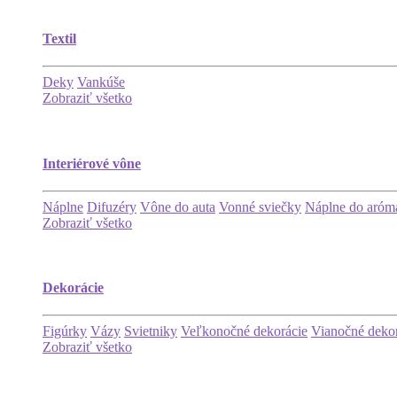
Textil
Deky
Vankúše
Zobraziť všetko
Interiérové vône
Náplne
Difuzéry
Vône do auta
Vonné sviečky
Náplne do aróma
Zobraziť všetko
Dekorácie
Figúrky
Vázy
Svietniky
Veľkonočné dekorácie
Vianočné deko
Zobraziť všetko