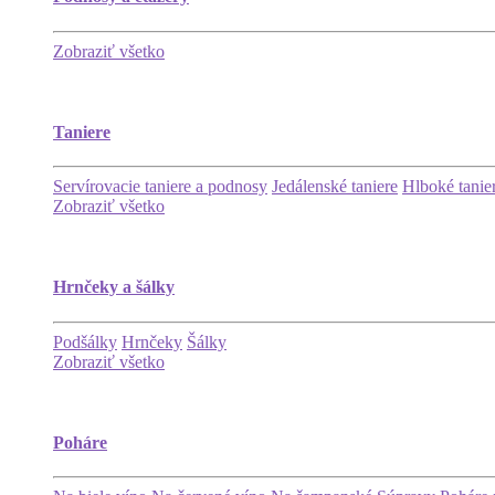
Zobraziť všetko
Taniere
Servírovacie taniere a podnosy
Jedálenské taniere
Hlboké tanie
Zobraziť všetko
Hrnčeky a šálky
Podšálky
Hrnčeky
Šálky
Zobraziť všetko
Poháre