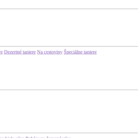
re
Dezertné taniere
Na cestoviny
Špeciálne taniere