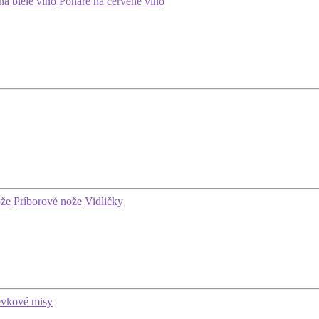
na biele víno
Poháre na červené víno
ože
Príborové nože
Vidličky
evkové misy