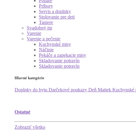
Poháre
Príbory
Servis a doplnky
Stolovanie pre deti
Taniere
Svadobný tip
Varenie
Varenie a pečenie
Kuchynské misy
Náčinie
Pekáče a zapekacie misy
Skladovanie potravín
Skladovanie potravín
Hlavné kategórie
Doplnky do bytu
Darčekové poukazy
Deň Matiek
Kuchynské
Ostatné
Zobraziť všetko