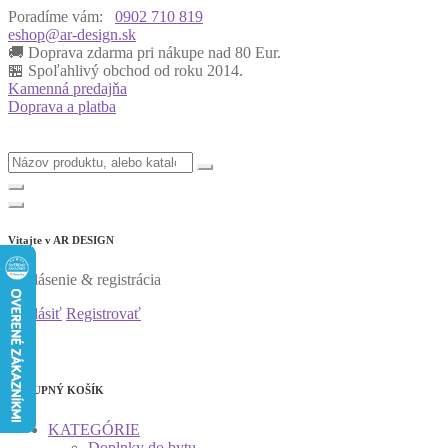
Poradíme vám:
0902 710 819
eshop@ar-design.sk
🚚 Doprava zdarma pri nákupe nad 80 Eur.
🏪 Spoľahlivý obchod od roku 2014.
Kamenná predajňa
Doprava a platba
Vitajte v
AR DESIGN
Prihlásenie & registrácia
Prihlásiť
Registrovať
0
0
NÁKUPNÝ KOŠÍK
KATEGÓRIE
Doplnky do bytu