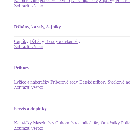
Na biele víno
Na červené víno
Na šampanské
Súpravy
Poháre 
Zobraziť všetko
Džbány, karafy, čajníky
Čajníky
Džbány
Karafy a dekantéry
Zobraziť všetko
Príbory
Lyžice a naberačky
Príborové sady
Detské príbory
Steakové n
Zobraziť všetko
Servis a doplnky
Kanvičky
Maselničky
Cukorničky a mliečniky
Omáčniky
Poli
Zobraziť všetko