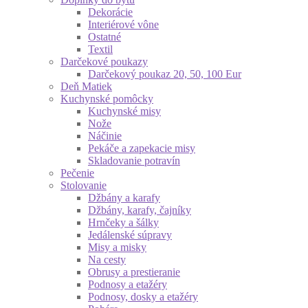
Dekorácie
Interiérové vône
Ostatné
Textil
Darčekové poukazy
Darčekový poukaz 20, 50, 100 Eur
Deň Matiek
Kuchynské pomôcky
Kuchynské misy
Nože
Náčinie
Pekáče a zapekacie misy
Skladovanie potravín
Pečenie
Stolovanie
Džbány a karafy
Džbány, karafy, čajníky
Hrnčeky a šálky
Jedálenské súpravy
Misy a misky
Na cesty
Obrusy a prestieranie
Podnosy a etažéry
Podnosy, dosky a etažéry