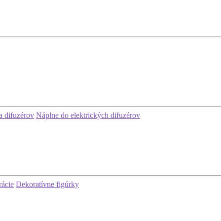
 difuzérov
Náplne do elektrických difuzérov
rácie
Dekoratívne figúrky