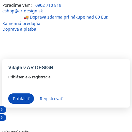
Poradíme vám:
0902 710 819
eshop@ar-design.sk
🚚 Doprava zdarma pri nákupe nad 80 Eur.
Kamenná predajňa
🏪 Spoľahlivý obchod od roku 2014.
Doprava a platba
Vitajte v
AR DESIGN
Prihlásenie & registrácia
Prihlásiť
Registrovať
0
0