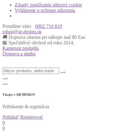
Zásady používania súborov cookie
Vyhlásenie o ochrane súkromia
Poradíme vám:
0902 710 819
eshop@ar-design.sk
🚚 Doprava zdarma pri nákupe nad 80 Eur.
🏪 Spoľahlivý obchod od roku 2014.
Kamenná predajňa
Doprava a platba
Vitajte v
AR DESIGN
Prihlásenie & registrácia
Prihlásiť
Registrovať
0
0