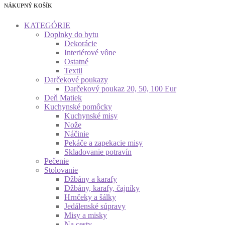
NÁKUPNÝ KOŠÍK
KATEGÓRIE
Doplnky do bytu
Dekorácie
Interiérové vône
Ostatné
Textil
Darčekové poukazy
Darčekový poukaz 20, 50, 100 Eur
Deň Matiek
Kuchynské pomôcky
Kuchynské misy
Nože
Náčinie
Pekáče a zapekacie misy
Skladovanie potravín
Pečenie
Stolovanie
Džbány a karafy
Džbány, karafy, čajníky
Hrnčeky a šálky
Jedálenské súpravy
Misy a misky
Na cesty