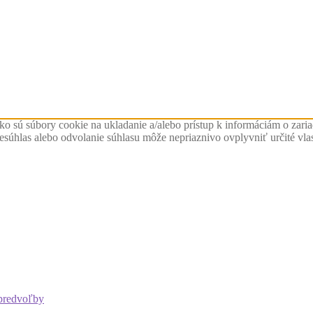
ko sú súbory cookie na ukladanie a/alebo prístup k informáciám o zari
Nesúhlas alebo odvolanie súhlasu môže nepriaznivo ovplyvniť určité vlas
predvoľby