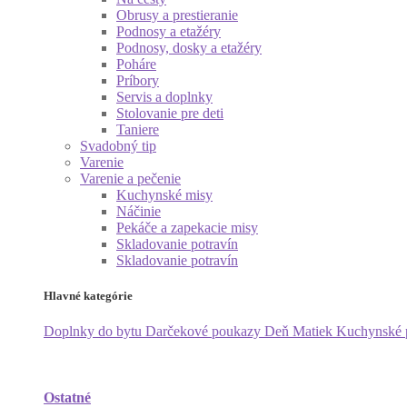
Obrusy a prestieranie
Podnosy a etažéry
Podnosy, dosky a etažéry
Poháre
Príbory
Servis a doplnky
Stolovanie pre deti
Taniere
Svadobný tip
Varenie
Varenie a pečenie
Kuchynské misy
Náčinie
Pekáče a zapekacie misy
Skladovanie potravín
Skladovanie potravín
Hlavné kategórie
Doplnky do bytu
Darčekové poukazy
Deň Matiek
Kuchynské
Ostatné