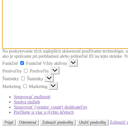
Na poskytovanie tých najlepších skúseností používame technológie, a
ako je správanie pri prehliadaní alebo jedinečné ID na tejto stránke. 
Funkčné
Funkčné
Vždy aktívny
Predvoľby
Predvoľby
Štatistiky
Štatistiky
Marketing
Marketing
Spravovať možnosti
Správa služieb
Spravovať {vendor_count} dodávateľov
Prečítajte si viac o týchto účeloch
Zobraziť 
Prijať
Odmietnuť
Zobraziť predvoľby
Uložiť predvoľby