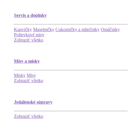
Servis a doplnky
Kanvičky
Maselničky
Cukorničky a mliečniky
Omáčniky
Polievkové misy
Zobraziť všetko
Misy a misky
Misky
Misy
Zobraziť všetko
Jedálenské súpravy
Zobraziť všetko