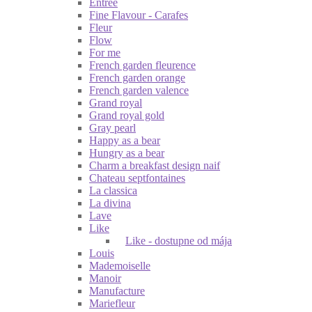
Entrée
Fine Flavour - Carafes
Fleur
Flow
For me
French garden fleurence
French garden orange
French garden valence
Grand royal
Grand royal gold
Gray pearl
Happy as a bear
Hungry as a bear
Charm a breakfast design naif
Chateau septfontaines
La classica
La divina
Lave
Like
Like - dostupne od mája
Louis
Mademoiselle
Manoir
Manufacture
Mariefleur