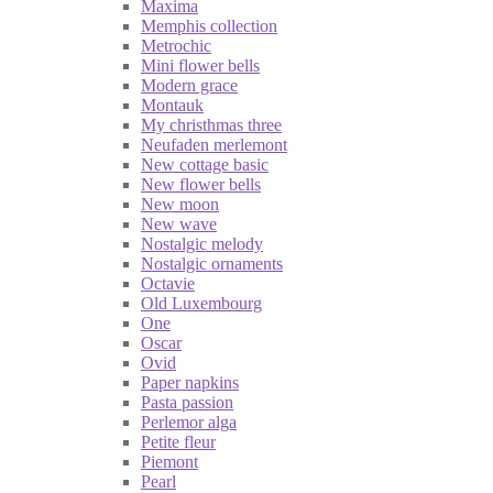
Maxima
Memphis collection
Metrochic
Mini flower bells
Modern grace
Montauk
My christhmas three
Neufaden merlemont
New cottage basic
New flower bells
New moon
New wave
Nostalgic melody
Nostalgic ornaments
Octavie
Old Luxembourg
One
Oscar
Ovid
Paper napkins
Pasta passion
Perlemor alga
Petite fleur
Piemont
Pearl