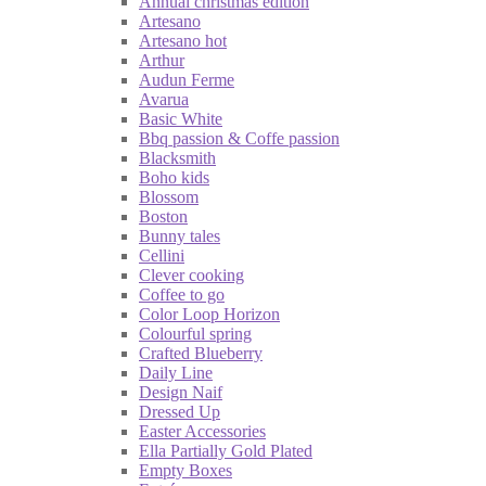
Annual christmas edition
Artesano
Artesano hot
Arthur
Audun Ferme
Avarua
Basic White
Bbq passion & Coffe passion
Blacksmith
Boho kids
Blossom
Boston
Bunny tales
Cellini
Clever cooking
Coffee to go
Color Loop Horizon
Colourful spring
Crafted Blueberry
Daily Line
Design Naif
Dressed Up
Easter Accessories
Ella Partially Gold Plated
Empty Boxes