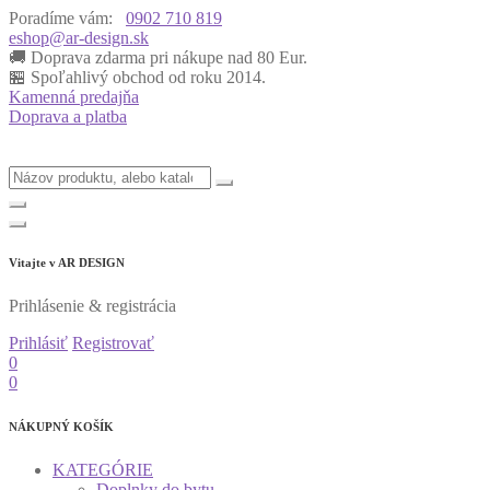
Poradíme vám:
0902 710 819
eshop@ar-design.sk
🚚 Doprava zdarma pri nákupe nad 80 Eur.
🏪 Spoľahlivý obchod od roku 2014.
Kamenná predajňa
Doprava a platba
Vitajte v
AR DESIGN
Prihlásenie & registrácia
Prihlásiť
Registrovať
0
0
NÁKUPNÝ KOŠÍK
KATEGÓRIE
Doplnky do bytu