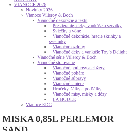
VIANOCE 2026
Novinky 2026
Vianoce Villeroy & Boch
Vianočné dekorácie a textil
Prestieranie, deky, vankúše a servítky
Sviečky a vône
Vianočné dekorácie, hracie skrinky a
svietniky
Vianočné ozdoby
Vianočné deky a vankúše Toy´s Delight
Vianočné série Villeroy & Boch
Vianočné stolovanie
Vianočné podnosy a etažéry
Vianočné poháre
Vianočné súpravy
Vianočné taniere
Hrnčeky, šálky a podšálky
Vianočné misy, misky a dózy
LA BOULE
Vianoce EDG
MISKA 0,85L PERLEMOR
SAND