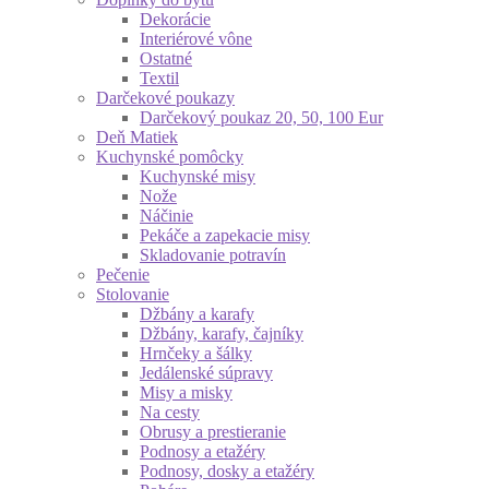
Dekorácie
Interiérové vône
Ostatné
Textil
Darčekové poukazy
Darčekový poukaz 20, 50, 100 Eur
Deň Matiek
Kuchynské pomôcky
Kuchynské misy
Nože
Náčinie
Pekáče a zapekacie misy
Skladovanie potravín
Pečenie
Stolovanie
Džbány a karafy
Džbány, karafy, čajníky
Hrnčeky a šálky
Jedálenské súpravy
Misy a misky
Na cesty
Obrusy a prestieranie
Podnosy a etažéry
Podnosy, dosky a etažéry