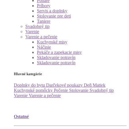
Poháre
Príbory
Servis a doplnky
Stolovanie pre deti
Taniere
Svadobný tip
Varenie
Varenie a pečenie
Kuchynské misy
Náčinie
Pekáče a zapekacie misy
Skladovanie potravín
Skladovanie potravín
Hlavné kategórie
Doplnky do bytu
Darčekové poukazy
Deň Matiek
Kuchynské pomôcky
Pečenie
Stolovanie
Svadobný tip
Varenie
Varenie a pečenie
Ostatné