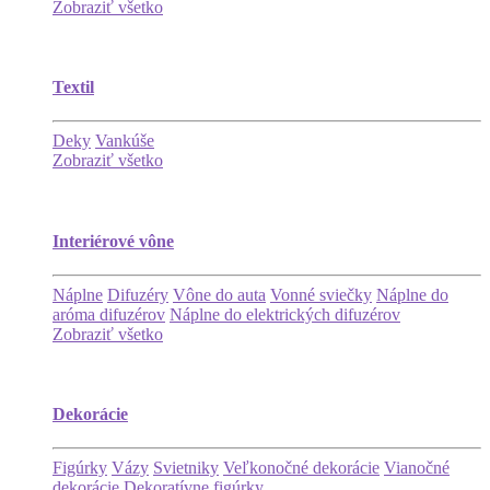
Zobraziť všetko
Textil
Deky
Vankúše
Zobraziť všetko
Interiérové vône
Náplne
Difuzéry
Vône do auta
Vonné sviečky
Náplne do
aróma difuzérov
Náplne do elektrických difuzérov
Zobraziť všetko
Dekorácie
Figúrky
Vázy
Svietniky
Veľkonočné dekorácie
Vianočné
dekorácie
Dekoratívne figúrky