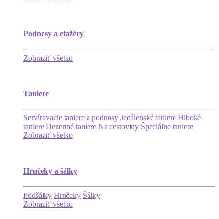
Podnosy a etažéry
Zobraziť všetko
Taniere
Servírovacie taniere a podnosy
Jedálenské taniere
Hlboké
taniere
Dezertné taniere
Na cestoviny
Špeciálne taniere
Zobraziť všetko
Hrnčeky a šálky
Podšálky
Hrnčeky
Šálky
Zobraziť všetko