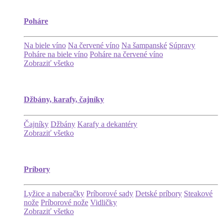
Poháre
Na biele víno
Na červené víno
Na šampanské
Súpravy
Poháre na biele víno
Poháre na červené víno
Zobraziť všetko
Džbány, karafy, čajníky
Čajníky
Džbány
Karafy a dekantéry
Zobraziť všetko
Príbory
Lyžice a naberačky
Príborové sady
Detské príbory
Steakové
nože
Príborové nože
Vidličky
Zobraziť všetko