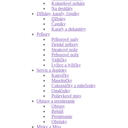
Koktajlové poháre
Na destiláty
Džbány, karafy, čajníky
Džbány
Čajníky
Karafy a dekantéry
Príbory
Príborové sady
Detské príbory
Steakové nože
Príborové nože
Vidličky
Lyžice a lyžičky
Servis a doplnky
Kanvičky
Maselničky
Cukorničky a mliečenky
Omáčniky
Polievkové misy
Obrusy a prestieranie
Obrusy
Behúň
Prestieranie
Obrúsky
Misky a Misy