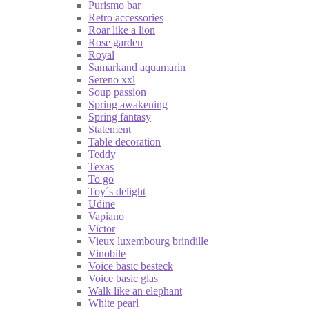
Purismo bar
Retro accessories
Roar like a lion
Rose garden
Royal
Samarkand aquamarin
Sereno xxl
Soup passion
Spring awakening
Spring fantasy
Statement
Table decoration
Teddy
Texas
To go
Toy´s delight
Udine
Vapiano
Victor
Vieux luxembourg brindille
Vinobile
Voice basic besteck
Voice basic glas
Walk like an elephant
White pearl