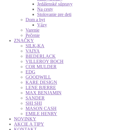
Jedálenské súpravy
Na cesty
Stolovanie pre deti
Dom a byt
Vázy
Varenie
Pečenie
ZNAČKY
SILK-KA
VAIYA
BIEDERLACK
VILLEROY BOCH
COR MULDER
EDG
GOODWILL
KARE DESIGN
LENE BJERRE
MAX BENJAMIN
SANDER
SHI SHI
MASON CASH
EMILE HENRY
NOVINKY
AKCIE A TIPY
KONTAKT