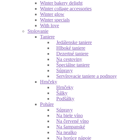
Winter bakery delight
Winter collage accessories
Winter glow
Winter specials
With love
Stolovanie
Taniere
Jedálenske taniere
Hlboké taniere
Dezertné taniere
Na cestoviny
Špeciálne taniere
Súpravy
Servírovacie taniere a podnosy
Hrnčeky
Hrnčeky
Šálky
Podšálky
Poháre
Súpravy
Na biele víno
Na červené víno
Na šampanské
Na nealko
Na horúce nápoje