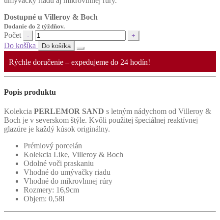
umývačky riadu aj mikrovlnnej rúry.
Dostupné u Villeroy & Boch
Dodanie do 2 týždňov.
Počet
Do košíka
Do košíka
Rýchle doručenie – expedujeme do 24 hodín!
Popis produktu
Kolekcia
PERLEMOR SAND
s letným nádychom od Villeroy &
Boch je v severskom štýle. Kvôli použitej špeciálnej reaktívnej
glazúre je každý kúsok originálny.
Prémiový porcelán
Kolekcia Like, Villeroy & Boch
Odolné voči praskaniu
Vhodné do umývačky riadu
Vhodné do mikrovlnnej rúry
Rozmery: 16,9cm
Objem: 0,58l