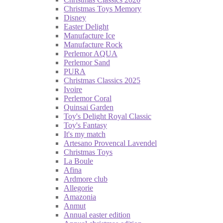
Christmas Toys Memory
Disney
Easter Delight
Manufacture Ice
Manufacture Rock
Perlemor AQUA
Perlemor Sand
PURA
Christmas Classics 2025
Ivoire
Perlemor Coral
Quinsai Garden
Toy's Delight Royal Classic
Toy's Fantasy
It's my match
Artesano Provencal Lavendel
Christmas Toys
La Boule
Afina
Ardmore club
Allegorie
Amazonia
Anmut
Annual easter edition