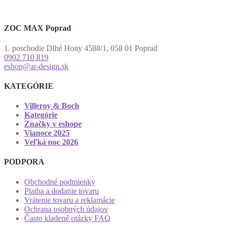
ZOC MAX Poprad
1. poschodie Dlhé Hony 4588/1, 058 01 Poprad
0902 710 819
eshop@ar-design.sk
KATEGÓRIE
Villeroy & Boch
Kategórie
Značky v eshope
Vianoce 2025
Veľká noc 2026
PODPORA
Obchodné podmienky
Platba a dodanie tovaru
Vrátenie tovaru a reklamácie
Ochrana osobných údajov
Často kladené otázky FAQ