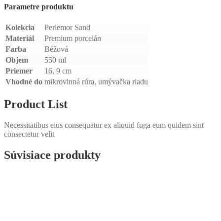
Parametre produktu
Kolekcia
Perlemor Sand
Materiál
Premium porcelán
Farba
Béžová
Objem
550 ml
Priemer
16, 9 cm
Vhodné do
mikrovlnná rúra, umývačka riadu
Product List
Necessitatibus eius consequatur ex aliquid fuga eum quidem sint
consectetur velit
Súvisiace produkty