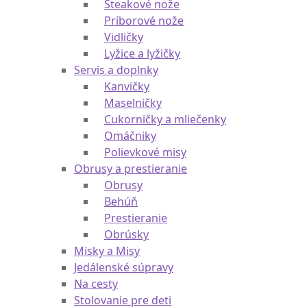
Príborové sady
Detské príbory
Steakové nože
Príborové nože
Vidličky
Lyžice a lyžičky
Servis a doplnky
Kanvičky
Maselničky
Cukorničky a mliečenky
Omáčniky
Polievkové misy
Obrusy a prestieranie
Obrusy
Behúň
Prestieranie
Obrúsky
Misky a Misy
Jedálenské súpravy