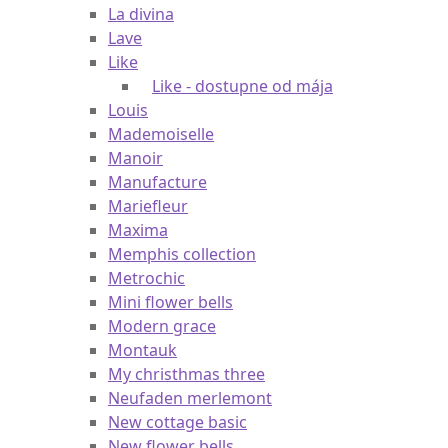
Chateau septfontaines
La classica
La divina
Lave
Like
Like - dostupne od mája
Louis
Mademoiselle
Manoir
Manufacture
Mariefleur
Maxima
Memphis collection
Metrochic
Mini flower bells
Modern grace
Montauk
My christhmas three
Neufaden merlemont