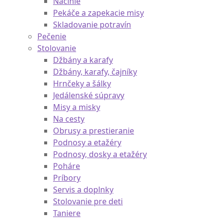
Kuchynské misy
Nože
Náčinie
Pekáče a zapekacie misy
Skladovanie potravín
Pečenie
Stolovanie
Džbány a karafy
Džbány, karafy, čajníky
Hrnčeky a šálky
Jedálenské súpravy
Misy a misky
Na cesty
Obrusy a prestieranie
Podnosy a etažéry
Podnosy, dosky a etažéry
Poháre
Príbory
Servis a doplnky