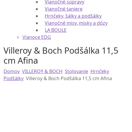
Vianočné podnosy a etažéry
Vianočné poháre
Vianočné súpravy
Vianočné taniere
Hrnčeky, šálky a podšálky
Vianočné misy, misky a dózy
LA BOULE
Vianoce EDG
Villeroy & Boch Podšálka 11,5
cm Afina
Domov
VILLEROY & BOCH
Stolovanie
Hrnčeky
Podšálky
Villeroy & Boch Podšálka 11,5 cm Afina