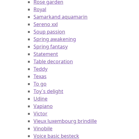
Retro accessories
Roar like a lion
Rose garden
Royal
Samarkand aquamarin
Sereno xxl
Soup passion
Spring awakening
Spring fantasy
Statement
Table decoration
Teddy
Texas
To go
Toy´s delight
Udine
Vapiano
Victor
Vieux luxembourg brindille