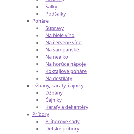
Hrnčeky
Hrnčeky
Šálky
Podšálky
Poháre
Súpravy
Na biele víno
Na červené víno
Na šampanské
Na nealko
Na horúce nápoje
Koktajlové poháre
Na destiláty
Džbány, karafy, čajníky
Džbány
Čajníky
Karafy a dekantéry
Príbory