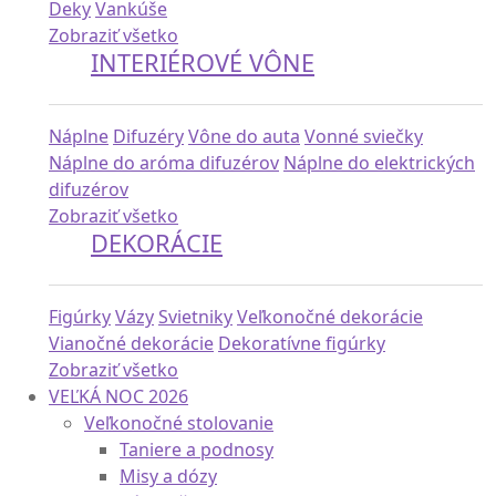
Deky
Vankúše
Zobraziť všetko
INTERIÉROVÉ VÔNE
Náplne
Difuzéry
Vône do auta
Vonné sviečky
Náplne do aróma difuzérov
Náplne do elektrických
difuzérov
Zobraziť všetko
DEKORÁCIE
Figúrky
Vázy
Svietniky
Veľkonočné dekorácie
Vianočné dekorácie
Dekoratívne figúrky
Zobraziť všetko
VEĽKÁ NOC 2026
Veľkonočné stolovanie