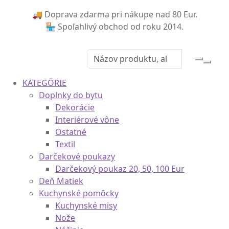
🚚 Doprava zdarma pri nákupe nad 80 Eur.
🏪 Spoľahlivý obchod od roku 2014.
0
KATEGÓRIE
Doplnky do bytu
Dekorácie
Interiérové vône
Ostatné
Textil
Darčekové poukazy
Darčekový poukaz 20, 50, 100 Eur
Deň Matiek
Kuchynské pomôcky