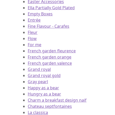
Design Naif
Dressed Up
Easter Accessories
Ella Partially Gold Plated
Empty Boxes
Entrée
Fine Flavour - Carafes
Fleur
Flow
For me
French garden fleurence
French garden orange
French garden valence
Grand royal
Grand royal gold
Gray pearl
Happy as a bear
Hungry as a bear
Charm a breakfast design naif