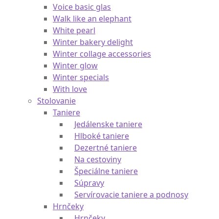
Vinobile
Voice basic besteck
Voice basic glas
Walk like an elephant
White pearl
Winter bakery delight
Winter collage accessories
Winter glow
Winter specials
With love
Stolovanie
Taniere
Jedálenske taniere
Hlboké taniere
Dezertné taniere
Na cestoviny
Špeciálne taniere
Súpravy
Servírovacie taniere a podnosy