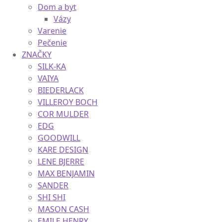
Na cesty
Stolovanie pre deti
Dom a byt
Vázy
Varenie
Pečenie
ZNAČKY
SILK-KA
VAIYA
BIEDERLACK
VILLEROY BOCH
COR MULDER
EDG
GOODWILL
KARE DESIGN
LENE BJERRE
MAX BENJAMIN
SANDER
SHI SHI