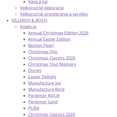
Taniere a podnosy
Misy a dózy
Káva a čaj
Veľkonočné dekorácie
Veľkonočné prestieranie a servítky
VILLEROY & BOCH
Kolekcia
Annual Christmas Edition 2026
Annual Easter Edition
Boston Pearl
Christmas Chic
Christmas Classics 2026
Christmas Toys Memory
Disney
Easter Delight
Manufacture Ice
Manufacture Rock
Perlemor AQUA
Perlemor Sand