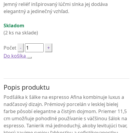
nemeckej značky Villeroy & Boch je vyrobená z
prémiového bieleho porcelánu s priemerom 11,5 cm.
Jemný reliéf inšpirovaný lúčmi slnka jej dodáva
elegantný a jedinečný vzhľad.
Skladom
(2 ks na sklade)
Počet
Do košíka
Popis produktu
Podšálka k šálke na espresso Afina kombinuje luxus a
nadčasový dizajn. Prémiový porcelán v lesklej bielej
farbe pôsobí elegantne a čistým dojmom. Priemer 11,5
cm umožňuje pohodlné používanie s väčšinou šálok na