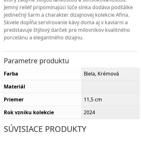
espresso. Tanierik má jednoduchý, akoby levitujúci tvar,
ktorý zaujme svojou ľahkosťou a sofistikovanosťou.
Jemný reliéf pripomínajúci lúče slnka dodáva podšálke
jedinečný šarm a charakter dizajnovej kolekcie Afina.
Skvele dopĺňa servírovanie kávy doma aj v kaviarni a
predstavuje štýlový darček pre milovníkov kvalitného
porcelánu a elegantného dizajnu.
Parametre produktu
Farba
Biela, Krémová
Materiál
Priemer
11,5 cm
Rok vzniku kolekcie
2024