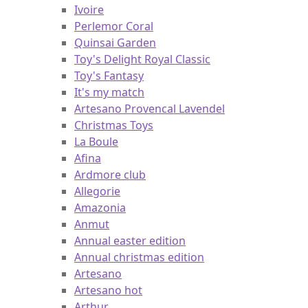
PURA
Christmas Classics 2025
Ivoire
Perlemor Coral
Quinsai Garden
Toy's Delight Royal Classic
Toy's Fantasy
It's my match
Artesano Provencal Lavendel
Christmas Toys
La Boule
Afina
Ardmore club
Allegorie
Amazonia
Anmut
Annual easter edition
Annual christmas edition
Artesano