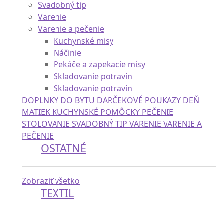
Stolovanie pre deti
Taniere
Svadobný tip
Varenie
Varenie a pečenie
Kuchynské misy
Náčinie
Pekáče a zapekacie misy
Skladovanie potravín
Skladovanie potravín
DOPLNKY DO BYTU
DARČEKOVÉ POUKAZY
DEŇ
MATIEK
KUCHYNSKÉ POMÔCKY
PEČENIE
STOLOVANIE
SVADOBNÝ TIP
VARENIE
VARENIE A
PEČENIE
OSTATNÉ
Zobraziť všetko
TEXTIL