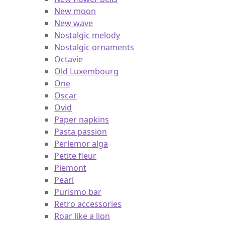
New cottage basic
New flower bells
New moon
New wave
Nostalgic melody
Nostalgic ornaments
Octavie
Old Luxembourg
One
Oscar
Ovid
Paper napkins
Pasta passion
Perlemor alga
Petite fleur
Piemont
Pearl
Purismo bar