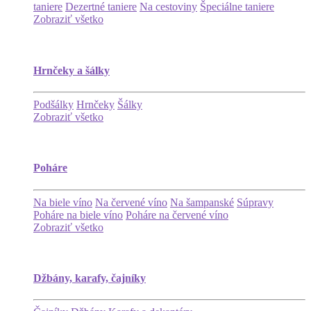
taniere
Dezertné taniere
Na cestoviny
Špeciálne taniere
Zobraziť všetko
Hrnčeky a šálky
Podšálky
Hrnčeky
Šálky
Zobraziť všetko
Poháre
Na biele víno
Na červené víno
Na šampanské
Súpravy
Poháre na biele víno
Poháre na červené víno
Zobraziť všetko
Džbány, karafy, čajníky