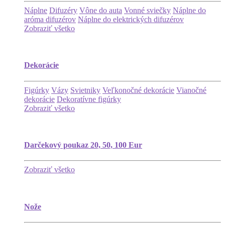
Náplne
Difuzéry
Vône do auta
Vonné sviečky
Náplne do
aróma difuzérov
Náplne do elektrických difuzérov
Zobraziť všetko
Dekorácie
Figúrky
Vázy
Svietniky
Veľkonočné dekorácie
Vianočné
dekorácie
Dekoratívne figúrky
Zobraziť všetko
Darčekový poukaz 20, 50, 100 Eur
Zobraziť všetko
Nože