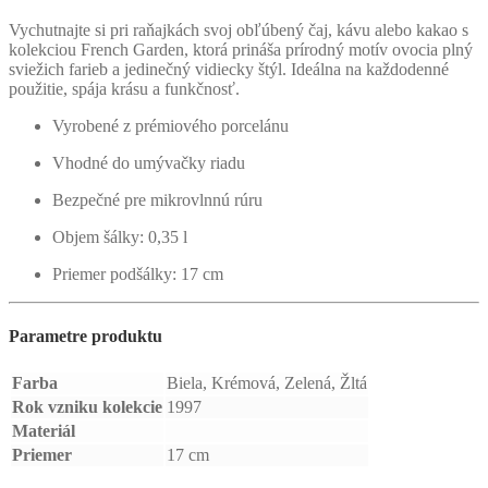
Vychutnajte si pri raňajkách svoj obľúbený čaj, kávu alebo kakao s
kolekciou French Garden, ktorá prináša prírodný motív ovocia plný
sviežich farieb a jedinečný vidiecky štýl. Ideálna na každodenné
použitie, spája krásu a funkčnosť.
Vyrobené z prémiového porcelánu
Vhodné do umývačky riadu
Bezpečné pre mikrovlnnú rúru
Objem šálky: 0,35 l
Priemer podšálky: 17 cm
Parametre produktu
Farba
Biela, Krémová, Zelená, Žltá
Rok vzniku kolekcie
1997
Materiál
Priemer
17 cm