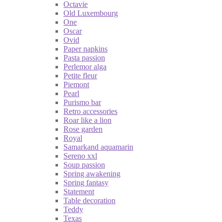
Octavie
Old Luxembourg
One
Oscar
Ovid
Paper napkins
Pasta passion
Perlemor alga
Petite fleur
Piemont
Pearl
Purismo bar
Retro accessories
Roar like a lion
Rose garden
Royal
Samarkand aquamarin
Sereno xxl
Soup passion
Spring awakening
Spring fantasy
Statement
Table decoration
Teddy
Texas