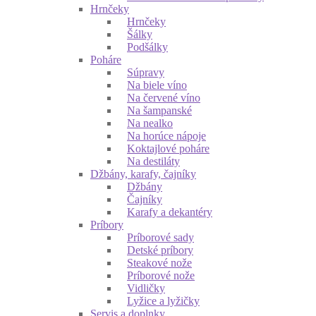
Hrnčeky
Hrnčeky
Šálky
Podšálky
Poháre
Súpravy
Na biele víno
Na červené víno
Na šampanské
Na nealko
Na horúce nápoje
Koktajlové poháre
Na destiláty
Džbány, karafy, čajníky
Džbány
Čajníky
Karafy a dekantéry
Príbory
Príborové sady
Detské príbory
Steakové nože
Príborové nože
Vidličky
Lyžice a lyžičky
Servis a doplnky