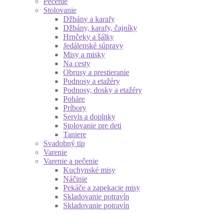
Pečenie
Stolovanie
Džbány a karafy
Džbány, karafy, čajníky
Hrnčeky a šálky
Jedálenské súpravy
Misy a misky
Na cesty
Obrusy a prestieranie
Podnosy a etažéry
Podnosy, dosky a etažéry
Poháre
Príbory
Servis a doplnky
Stolovanie pre deti
Taniere
Svadobný tip
Varenie
Varenie a pečenie
Kuchynské misy
Náčinie
Pekáče a zapekacie misy
Skladovanie potravín
Skladovanie potravín