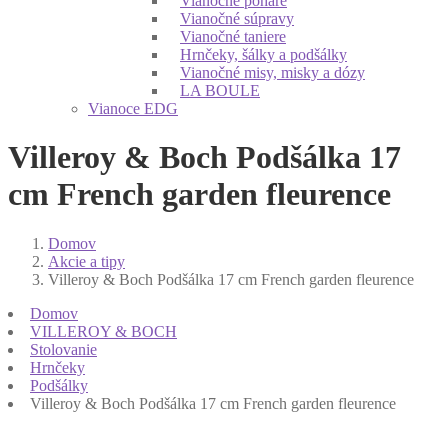
Vianočné poháre
Vianočné súpravy
Vianočné taniere
Hrnčeky, šálky a podšálky
Vianočné misy, misky a dózy
LA BOULE
Vianoce EDG
Villeroy & Boch Podšálka 17
cm French garden fleurence
Domov
Akcie a tipy
Villeroy & Boch Podšálka 17 cm French garden fleurence
Domov
VILLEROY & BOCH
Stolovanie
Hrnčeky
Podšálky
Villeroy & Boch Podšálka 17 cm French garden fleurence