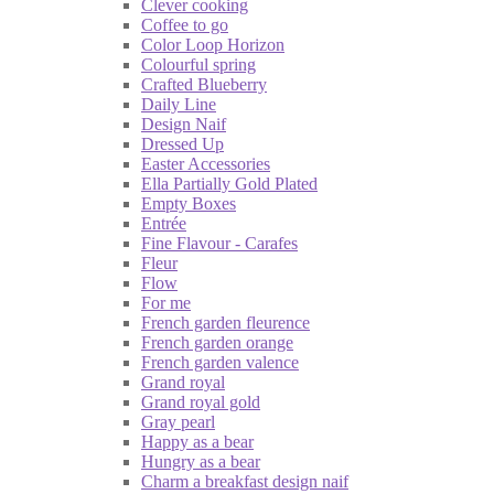
Clever cooking
Coffee to go
Color Loop Horizon
Colourful spring
Crafted Blueberry
Daily Line
Design Naif
Dressed Up
Easter Accessories
Ella Partially Gold Plated
Empty Boxes
Entrée
Fine Flavour - Carafes
Fleur
Flow
For me
French garden fleurence
French garden orange
French garden valence
Grand royal
Grand royal gold
Gray pearl
Happy as a bear
Hungry as a bear
Charm a breakfast design naif