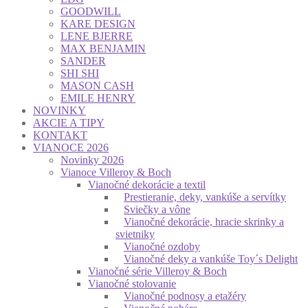
GOODWILL
KARE DESIGN
LENE BJERRE
MAX BENJAMIN
SANDER
SHI SHI
MASON CASH
EMILE HENRY
NOVINKY
AKCIE A TIPY
KONTAKT
VIANOCE 2026
Novinky 2026
Vianoce Villeroy & Boch
Vianočné dekorácie a textil
Prestieranie, deky, vankúše a servítky
Sviečky a vône
Vianočné dekorácie, hracie skrinky a
svietniky
Vianočné ozdoby
Vianočné deky a vankúše Toy´s Delight
Vianočné série Villeroy & Boch
Vianočné stolovanie
Vianočné podnosy a etažéry