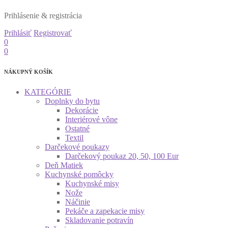
Prihlásenie & registrácia
Prihlásiť
Registrovať
0
0
NÁKUPNÝ KOŠÍK
KATEGÓRIE
Doplnky do bytu
Dekorácie
Interiérové vône
Ostatné
Textil
Darčekové poukazy
Darčekový poukaz 20, 50, 100 Eur
Deň Matiek
Kuchynské pomôcky
Kuchynské misy
Nože
Náčinie
Pekáče a zapekacie misy
Skladovanie potravín