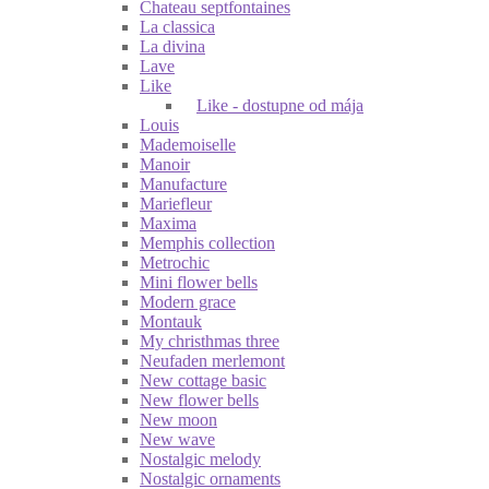
Chateau septfontaines
La classica
La divina
Lave
Like
Like - dostupne od mája
Louis
Mademoiselle
Manoir
Manufacture
Mariefleur
Maxima
Memphis collection
Metrochic
Mini flower bells
Modern grace
Montauk
My christhmas three
Neufaden merlemont
New cottage basic
New flower bells
New moon
New wave
Nostalgic melody
Nostalgic ornaments