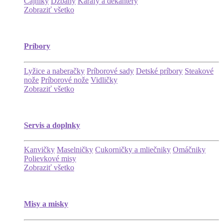
Čajníky
Džbány
Karafy a dekantéry
Zobraziť všetko
Príbory
Lyžice a naberačky
Príborové sady
Detské príbory
Steakové
nože
Príborové nože
Vidličky
Zobraziť všetko
Servis a doplnky
Kanvičky
Maselničky
Cukorničky a mliečniky
Omáčniky
Polievkové misy
Zobraziť všetko
Misy a misky