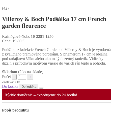
(42)
Villeroy & Boch Podšálka 17 cm French
garden fleurence
Katalógové číslo:
10-2281-1250
Cena:
19,80
€
Podšálka z kolekcie French Garden od Villeroy & Boch je vyrobená
z kvalitného prémiového porcelánu. S priemerom 17 cm je ideálna
pod raňajkovú šálku alebo ako malý dezertný tanierik. Vidiecky
dizajn s prírodným motívom vnesie do vašich rán teplo a pohodu.
Skladom
(2 ks na sklade)
Počet
Zostáva:
2
ks
Do košíka
Do košíka
Rýchle doručenie – expedujeme do 24 hodín!
Popis produktu