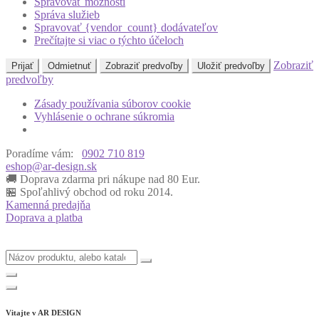
Spravovať možnosti
Správa služieb
Spravovať {vendor_count} dodávateľov
Prečítajte si viac o týchto účeloch
Zobraziť
Prijať
Odmietnuť
Zobraziť predvoľby
Uložiť predvoľby
predvoľby
Zásady používania súborov cookie
Vyhlásenie o ochrane súkromia
Poradíme vám:
0902 710 819
eshop@ar-design.sk
🚚 Doprava zdarma pri nákupe nad 80 Eur.
🏪 Spoľahlivý obchod od roku 2014.
Kamenná predajňa
Doprava a platba
Vitajte v
AR DESIGN