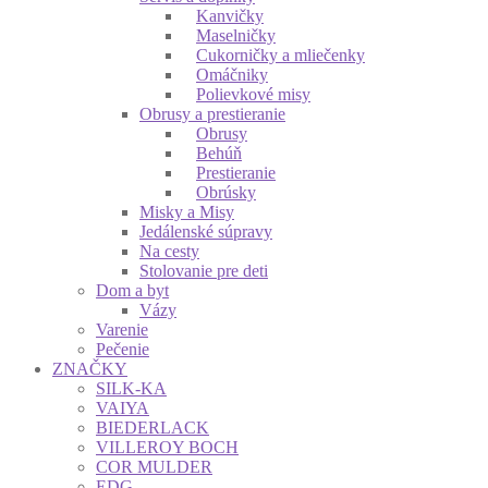
Kanvičky
Maselničky
Cukorničky a mliečenky
Omáčniky
Polievkové misy
Obrusy a prestieranie
Obrusy
Behúň
Prestieranie
Obrúsky
Misky a Misy
Jedálenské súpravy
Na cesty
Stolovanie pre deti
Dom a byt
Vázy
Varenie
Pečenie
ZNAČKY
SILK-KA
VAIYA
BIEDERLACK
VILLEROY BOCH
COR MULDER
EDG