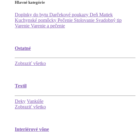
Hlavné kategórie
Doplnky do bytu
Darčekové poukazy
Deň Matiek
Kuchynské pomôcky
Pečenie
Stolovanie
Svadobný tip
Varenie
Varenie a pečenie
Ostatné
Zobraziť všetko
Textil
Deky
Vankúše
Zobraziť všetko
Interiérové vône