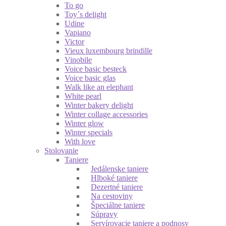
To go
Toy´s delight
Udine
Vapiano
Victor
Vieux luxembourg brindille
Vinobile
Voice basic besteck
Voice basic glas
Walk like an elephant
White pearl
Winter bakery delight
Winter collage accessories
Winter glow
Winter specials
With love
Stolovanie
Taniere
Jedálenske taniere
Hlboké taniere
Dezertné taniere
Na cestoviny
Špeciálne taniere
Súpravy
Servírovacie taniere a podnosy