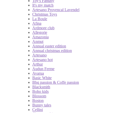
Toy's Fantasy
It's my match
Artesano Provencal Lavendel
Christmas Toys
La Boule
Afina
Ardmore club
Allegorie
Amazonia
Anmut
Annual easter edition
Annual christmas edition
Artesano
Artesano hot
Arthur
Audun Ferme
Avarua
Basic White
Bbq passion & Coffe passion
Blacksmith
Boho kids
Blossom
Boston
Bunny tales
Cellini