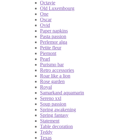
Octavie
Old Luxembourg
One
Oscar
Ovid
Paper napkins
Pasta passion
Perlemor alga
Petite fleur
Piemont
Pearl
Purismo bar
Retro accessories
Roar like a lion
Rose garden
Royal
Samarkand aquamarin
Sereno xxl
Soup passion
Spring awakening
Spring fantasy
Statement
Table decoration
Teddy
Texas