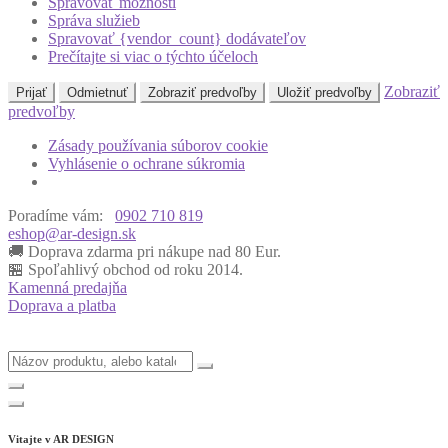
Spravovať možnosti
Správa služieb
Spravovať {vendor_count} dodávateľov
Prečítajte si viac o týchto účeloch
Zobraziť
Prijať
Odmietnuť
Zobraziť predvoľby
Uložiť predvoľby
predvoľby
Zásady používania súborov cookie
Vyhlásenie o ochrane súkromia
Poradíme vám:
0902 710 819
eshop@ar-design.sk
🚚 Doprava zdarma pri nákupe nad 80 Eur.
🏪 Spoľahlivý obchod od roku 2014.
Kamenná predajňa
Doprava a platba
Vitajte v
AR DESIGN