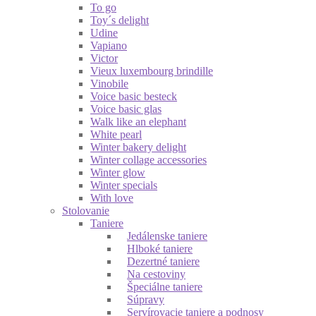
To go
Toy´s delight
Udine
Vapiano
Victor
Vieux luxembourg brindille
Vinobile
Voice basic besteck
Voice basic glas
Walk like an elephant
White pearl
Winter bakery delight
Winter collage accessories
Winter glow
Winter specials
With love
Stolovanie
Taniere
Jedálenske taniere
Hlboké taniere
Dezertné taniere
Na cestoviny
Špeciálne taniere
Súpravy
Servírovacie taniere a podnosy