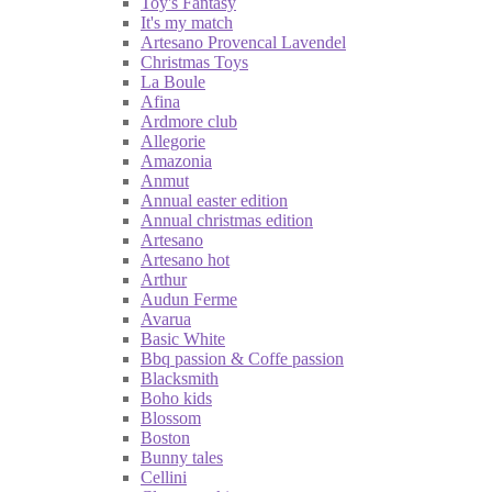
Toy's Fantasy
It's my match
Artesano Provencal Lavendel
Christmas Toys
La Boule
Afina
Ardmore club
Allegorie
Amazonia
Anmut
Annual easter edition
Annual christmas edition
Artesano
Artesano hot
Arthur
Audun Ferme
Avarua
Basic White
Bbq passion & Coffe passion
Blacksmith
Boho kids
Blossom
Boston
Bunny tales
Cellini