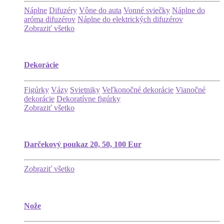
Náplne
Difuzéry
Vône do auta
Vonné sviečky
Náplne do
aróma difuzérov
Náplne do elektrických difuzérov
Zobraziť všetko
Dekorácie
Figúrky
Vázy
Svietniky
Veľkonočné dekorácie
Vianočné
dekorácie
Dekoratívne figúrky
Zobraziť všetko
Darčekový poukaz 20, 50, 100 Eur
Zobraziť všetko
Nože