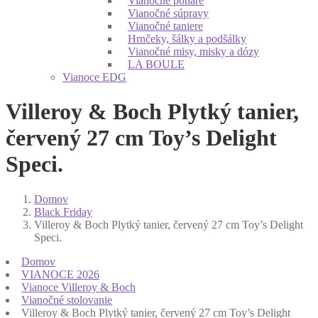
Vianočné poháre
Vianočné súpravy
Vianočné taniere
Hrnčeky, šálky a podšálky
Vianočné misy, misky a dózy
LA BOULE
Vianoce EDG
Villeroy & Boch Plytký tanier,
červený 27 cm Toy’s Delight
Speci.
Domov
Black Friday
Villeroy & Boch Plytký tanier, červený 27 cm Toy’s Delight
Speci.
Domov
VIANOCE 2026
Vianoce Villeroy & Boch
Vianočné stolovanie
Villeroy & Boch Plytký tanier, červený 27 cm Toy’s Delight