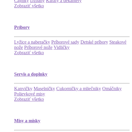
Čajníky
Džbány
Karafy a dekantéry
Zobraziť všetko
Príbory
Lyžice a naberačky
Príborové sady
Detské príbory
Steakové
nože
Príborové nože
Vidličky
Zobraziť všetko
Servis a doplnky
Kanvičky
Maselničky
Cukorničky a mliečniky
Omáčniky
Polievkové misy
Zobraziť všetko
Misy a misky