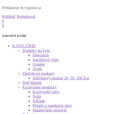
Prihlásenie & registrácia
Prihlásiť
Registrovať
0
0
NÁKUPNÝ KOŠÍK
KATEGÓRIE
Doplnky do bytu
Dekorácie
Interiérové vône
Ostatné
Textil
Darčekové poukazy
Darčekový poukaz 20, 50, 100 Eur
Deň Matiek
Kuchynské pomôcky
Kuchynské misy
Nože
Náčinie
Pekáče a zapekacie misy
Skladovanie potravín