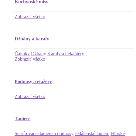
Kuchynské misy
Zobraziť všetko
Džbány a karafy
Čajníky
Džbány
Karafy a dekantéry
Zobraziť všetko
Podnosy a etažéry
Zobraziť všetko
Taniere
Servírovacie taniere a podnosy
Jedálenské taniere
Hlboké