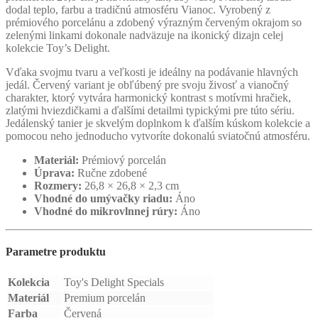
dodal teplo, farbu a tradičnú atmosféru Vianoc. Vyrobený z
prémiového porcelánu a zdobený výrazným červeným okrajom so
zelenými linkami dokonale nadväzuje na ikonický dizajn celej
kolekcie Toy’s Delight.
Vďaka svojmu tvaru a veľkosti je ideálny na podávanie hlavných
jedál. Červený variant je obľúbený pre svoju živosť a vianočný
charakter, ktorý vytvára harmonický kontrast s motívmi hračiek,
zlatými hviezdičkami a ďalšími detailmi typickými pre túto sériu.
Jedálenský tanier je skvelým doplnkom k ďalším kúskom kolekcie a
pomocou neho jednoducho vytvoríte dokonalú sviatočnú atmosféru.
Materiál:
Prémiový porcelán
Úprava:
Ručne zdobené
Rozmery:
26,8 × 26,8 × 2,3 cm
Vhodné do umývačky riadu:
Áno
Vhodné do mikrovlnnej rúry:
Áno
Parametre produktu
Kolekcia
Toy's Delight Specials
Materiál
Premium porcelán
Farba
Červená