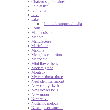
Chateau septfontaines
La classica
La divina
Lave
Like
Like - dostupne od mája
Louis
Mademoiselle
Manoir
Manufacture
Mariefleur
Maxima
Memphis collection
Metrochic
Mini flower bells
Modern grace
Montauk
My christhmas three
Neufaden merlemont
New cottage basic
New flower bells
New moon
New wave
Nostalgic melody
Nostalgic ornaments