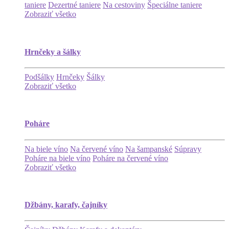
taniere
Dezertné taniere
Na cestoviny
Špeciálne taniere
Zobraziť všetko
Hrnčeky a šálky
Podšálky
Hrnčeky
Šálky
Zobraziť všetko
Poháre
Na biele víno
Na červené víno
Na šampanské
Súpravy
Poháre na biele víno
Poháre na červené víno
Zobraziť všetko
Džbány, karafy, čajníky