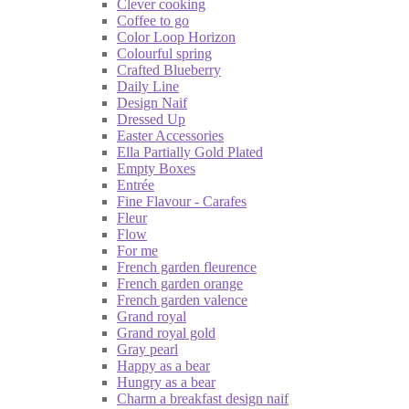
Clever cooking
Coffee to go
Color Loop Horizon
Colourful spring
Crafted Blueberry
Daily Line
Design Naif
Dressed Up
Easter Accessories
Ella Partially Gold Plated
Empty Boxes
Entrée
Fine Flavour - Carafes
Fleur
Flow
For me
French garden fleurence
French garden orange
French garden valence
Grand royal
Grand royal gold
Gray pearl
Happy as a bear
Hungry as a bear
Charm a breakfast design naif