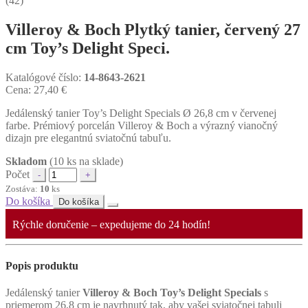
(42)
Villeroy & Boch Plytký tanier, červený 27
cm Toy’s Delight Speci.
Katalógové číslo:
14-8643-2621
Cena:
27,40
€
Jedálenský tanier Toy’s Delight Specials Ø 26,8 cm v červenej
farbe. Prémiový porcelán Villeroy & Boch a výrazný vianočný
dizajn pre elegantnú sviatočnú tabuľu.
Skladom
(10 ks na sklade)
Počet
Zostáva:
10
ks
Do košíka
Do košíka
Rýchle doručenie – expedujeme do 24 hodín!
Popis produktu
Jedálenský tanier
Villeroy & Boch Toy’s Delight Specials
s
priemerom 26,8 cm je navrhnutý tak, aby vašej sviatočnej tabuli