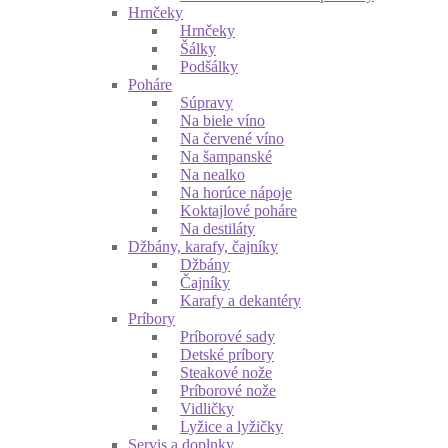
Hrnčeky
Hrnčeky
Šálky
Podšálky
Poháre
Súpravy
Na biele víno
Na červené víno
Na šampanské
Na nealko
Na horúce nápoje
Koktajlové poháre
Na destiláty
Džbány, karafy, čajníky
Džbány
Čajníky
Karafy a dekantéry
Príbory
Príborové sady
Detské príbory
Steakové nože
Príborové nože
Vidličky
Lyžice a lyžičky
Servis a doplnky