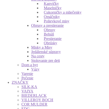
Kanvičky
Maselničky
Cukorničky a mliečenky
Omáčniky
Polievkové misy
Obrusy a prestieranie
Obrusy
Behúň
Prestieranie
Obrúsky
Misky a Misy
Jedálenské súpravy
Na cesty
Stolovanie pre deti
Dom a byt
Vázy
Varenie
Pečenie
ZNAČKY
SILK-KA
VAIYA
BIEDERLACK
VILLEROY BOCH
COR MULDER
EDG