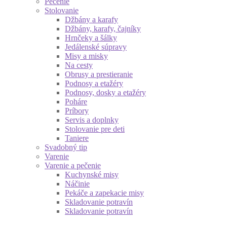
Pečenie
Stolovanie
Džbány a karafy
Džbány, karafy, čajníky
Hrnčeky a šálky
Jedálenské súpravy
Misy a misky
Na cesty
Obrusy a prestieranie
Podnosy a etažéry
Podnosy, dosky a etažéry
Poháre
Príbory
Servis a doplnky
Stolovanie pre deti
Taniere
Svadobný tip
Varenie
Varenie a pečenie
Kuchynské misy
Náčinie
Pekáče a zapekacie misy
Skladovanie potravín
Skladovanie potravín