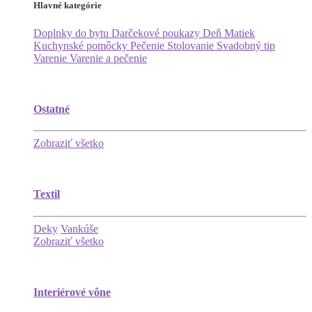
Hlavné kategórie
Doplnky do bytu
Darčekové poukazy
Deň Matiek
Kuchynské pomôcky
Pečenie
Stolovanie
Svadobný tip
Varenie
Varenie a pečenie
Ostatné
Zobraziť všetko
Textil
Deky
Vankúše
Zobraziť všetko
Interiérové vône