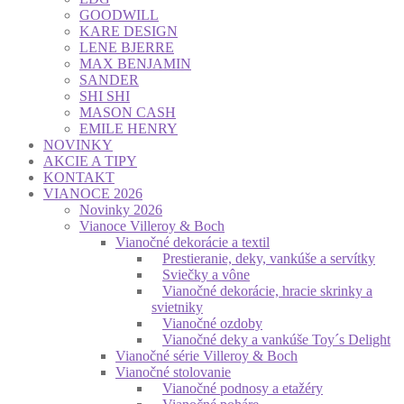
GOODWILL
KARE DESIGN
LENE BJERRE
MAX BENJAMIN
SANDER
SHI SHI
MASON CASH
EMILE HENRY
NOVINKY
AKCIE A TIPY
KONTAKT
VIANOCE 2026
Novinky 2026
Vianoce Villeroy & Boch
Vianočné dekorácie a textil
Prestieranie, deky, vankúše a servítky
Sviečky a vône
Vianočné dekorácie, hracie skrinky a
svietniky
Vianočné ozdoby
Vianočné deky a vankúše Toy´s Delight
Vianočné série Villeroy & Boch
Vianočné stolovanie
Vianočné podnosy a etažéry