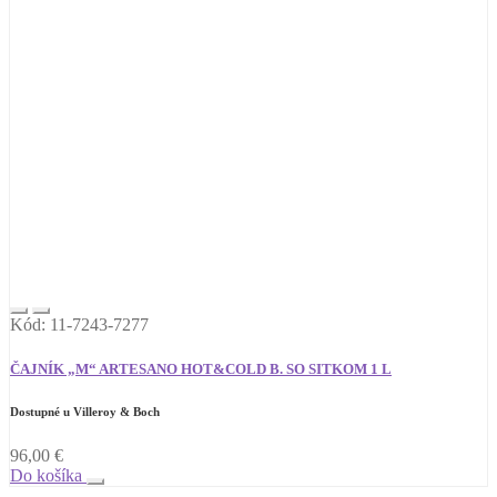
Kód: 11-7243-7277
ČAJNÍK „M“ ARTESANO HOT&COLD B. SO SITKOM 1 L
Dostupné u Villeroy & Boch
96,00
€
Do košíka