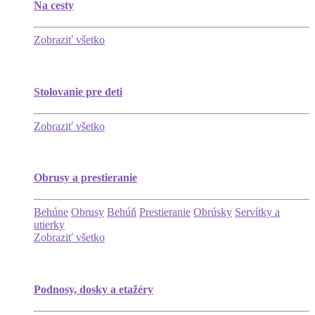
Na cesty
Zobraziť všetko
Stolovanie pre deti
Zobraziť všetko
Obrusy a prestieranie
Behúne
Obrusy
Behúň
Prestieranie
Obrúsky
Servítky a
utierky
Zobraziť všetko
Podnosy, dosky a etažéry