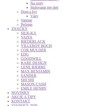
Na cesty
Stolovanie pre deti
Dom a byt
Vázy
Varenie
Pečenie
ZNAČKY
SILK-KA
VAIYA
BIEDERLACK
VILLEROY BOCH
COR MULDER
EDG
GOODWILL
KARE DESIGN
LENE BJERRE
MAX BENJAMIN
SANDER
SHI SHI
MASON CASH
EMILE HENRY
NOVINKY
AKCIE A TIPY
KONTAKT
VIANOCE 2026