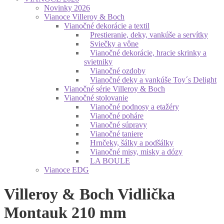
Novinky 2026
Vianoce Villeroy & Boch
Vianočné dekorácie a textil
Prestieranie, deky, vankúše a servítky
Sviečky a vône
Vianočné dekorácie, hracie skrinky a
svietniky
Vianočné ozdoby
Vianočné deky a vankúše Toy´s Delight
Vianočné série Villeroy & Boch
Vianočné stolovanie
Vianočné podnosy a etažéry
Vianočné poháre
Vianočné súpravy
Vianočné taniere
Hrnčeky, šálky a podšálky
Vianočné misy, misky a dózy
LA BOULE
Vianoce EDG
Villeroy & Boch Vidlička
Montauk 210 mm