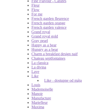
Fine Flavour - Carafes
Fleur
Flow
For me
French garden fleurence
French garden orange
French garden valence
Grand royal
Grand royal gold
Gray pearl
Happy as a bear
Hungry as a bear
Charm a breakfast design naif
Chateau septfontaines
La classica
La divina
Lave
Like
Like - dostupne od mája
Louis
Mademoiselle
Manoir
Manufacture
Mariefleur
Maxima