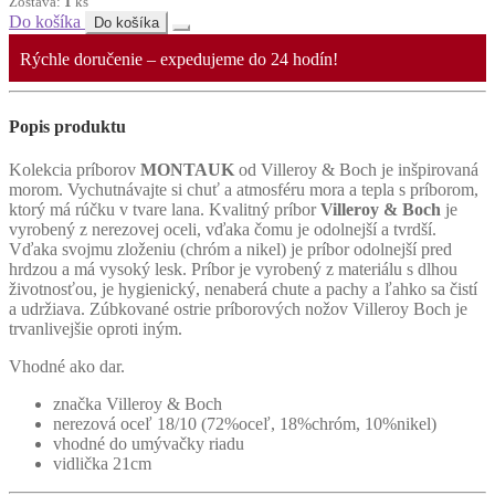
Zostáva:
1
ks
Do košíka
Do košíka
Rýchle doručenie – expedujeme do 24 hodín!
Popis produktu
Kolekcia príborov
MONTAUK
od Villeroy & Boch je inšpirovaná
morom. Vychutnávajte si chuť a atmosféru mora a tepla s príborom,
ktorý má rúčku v tvare lana. Kvalitný príbor
Villeroy & Boch
je
vyrobený z nerezovej oceli, vďaka čomu je odolnejší a tvrdší.
Vďaka svojmu zloženiu (chróm a nikel) je príbor odolnejší pred
hrdzou a má vysoký lesk. Príbor je vyrobený z materiálu s dlhou
životnosťou, je hygienický, nenaberá chute a pachy a ľahko sa čistí
a udržiava. Zúbkované ostrie príborových nožov Villeroy Boch je
trvanlivejšie oproti iným.
Vhodné ako dar.
značka Villeroy & Boch
nerezová oceľ 18/10 (72%oceľ, 18%chróm, 10%nikel)
vhodné do umývačky riadu
vidlička 21cm