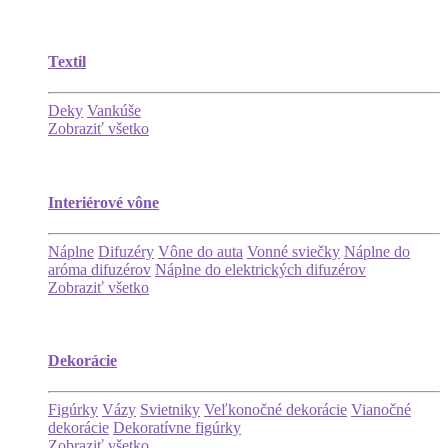
Textil
Deky
Vankúše
Zobraziť všetko
Interiérové vône
Náplne
Difuzéry
Vône do auta
Vonné sviečky
Náplne do
aróma difuzérov
Náplne do elektrických difuzérov
Zobraziť všetko
Dekorácie
Figúrky
Vázy
Svietniky
Veľkonočné dekorácie
Vianočné
dekorácie
Dekoratívne figúrky
Zobraziť všetko