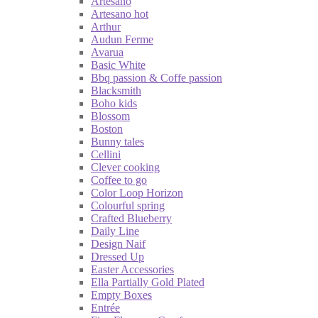
Artesano
Artesano hot
Arthur
Audun Ferme
Avarua
Basic White
Bbq passion & Coffe passion
Blacksmith
Boho kids
Blossom
Boston
Bunny tales
Cellini
Clever cooking
Coffee to go
Color Loop Horizon
Colourful spring
Crafted Blueberry
Daily Line
Design Naif
Dressed Up
Easter Accessories
Ella Partially Gold Plated
Empty Boxes
Entrée