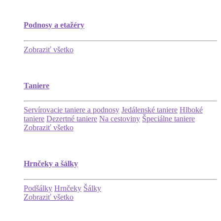
Podnosy a etažéry
Zobraziť všetko
Taniere
Servírovacie taniere a podnosy
Jedálenské taniere
Hlboké
taniere
Dezertné taniere
Na cestoviny
Špeciálne taniere
Zobraziť všetko
Hrnčeky a šálky
Podšálky
Hrnčeky
Šálky
Zobraziť všetko