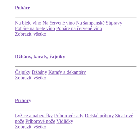
Poháre
Na biele víno
Na červené víno
Na šampanské
Súpravy
Poháre na biele víno
Poháre na červené víno
Zobraziť všetko
Džbány, karafy, čajníky
Čajníky
Džbány
Karafy a dekantéry
Zobraziť všetko
Príbory
Lyžice a naberačky
Príborové sady
Detské príbory
Steakové
nože
Príborové nože
Vidličky
Zobraziť všetko