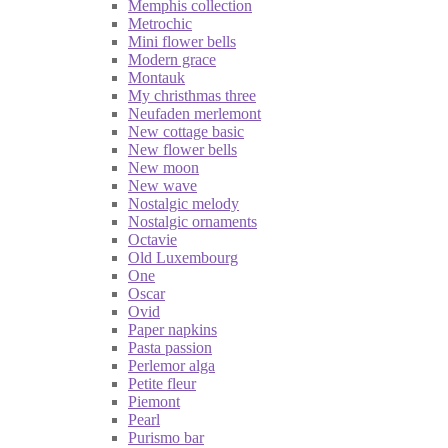
Memphis collection
Metrochic
Mini flower bells
Modern grace
Montauk
My christhmas three
Neufaden merlemont
New cottage basic
New flower bells
New moon
New wave
Nostalgic melody
Nostalgic ornaments
Octavie
Old Luxembourg
One
Oscar
Ovid
Paper napkins
Pasta passion
Perlemor alga
Petite fleur
Piemont
Pearl
Purismo bar