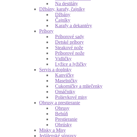
Na destiláty
Džbány, karafy, čajníky
Džbány
Čajníky
Karafy a dekantéry
Príbory
Príborové sady
Detské príbory
Steakové nože
Príborové nože
Vidličky
Lyžice a lyžičky
Servis a doplnky
Kanvičky
Maselničky
Cukorničky a mliečenky
Omáčniky
Polievkové misy
Obrusy a prestieranie
Obrusy
Behúň
Prestieranie
Obrúsky
Misky a Misy
Jedálenské súpravy