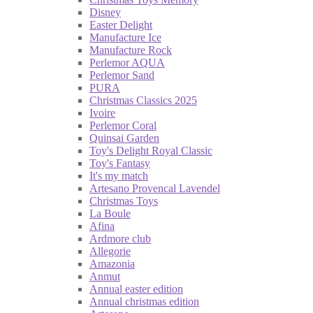
Disney
Easter Delight
Manufacture Ice
Manufacture Rock
Perlemor AQUA
Perlemor Sand
PURA
Christmas Classics 2025
Ivoire
Perlemor Coral
Quinsai Garden
Toy's Delight Royal Classic
Toy's Fantasy
It's my match
Artesano Provencal Lavendel
Christmas Toys
La Boule
Afina
Ardmore club
Allegorie
Amazonia
Anmut
Annual easter edition
Annual christmas edition