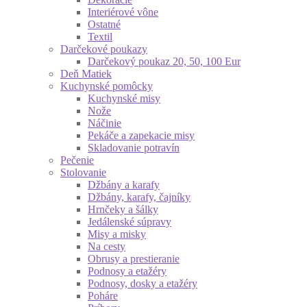
Interiérové vône
Ostatné
Textil
Darčekové poukazy
Darčekový poukaz 20, 50, 100 Eur
Deň Matiek
Kuchynské pomôcky
Kuchynské misy
Nože
Náčinie
Pekáče a zapekacie misy
Skladovanie potravín
Pečenie
Stolovanie
Džbány a karafy
Džbány, karafy, čajníky
Hrnčeky a šálky
Jedálenské súpravy
Misy a misky
Na cesty
Obrusy a prestieranie
Podnosy a etažéry
Podnosy, dosky a etažéry
Poháre