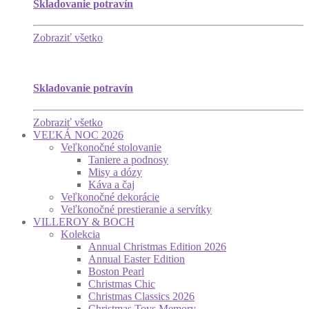
Skladovanie potravín
Zobraziť všetko
Skladovanie potravín
Zobraziť všetko
VEĽKÁ NOC 2026
Veľkonočné stolovanie
Taniere a podnosy
Misy a dózy
Káva a čaj
Veľkonočné dekorácie
Veľkonočné prestieranie a servítky
VILLEROY & BOCH
Kolekcia
Annual Christmas Edition 2026
Annual Easter Edition
Boston Pearl
Christmas Chic
Christmas Classics 2026
Christmas Toys Memory