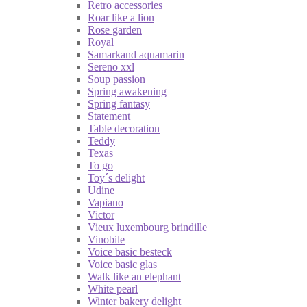
Retro accessories
Roar like a lion
Rose garden
Royal
Samarkand aquamarin
Sereno xxl
Soup passion
Spring awakening
Spring fantasy
Statement
Table decoration
Teddy
Texas
To go
Toy´s delight
Udine
Vapiano
Victor
Vieux luxembourg brindille
Vinobile
Voice basic besteck
Voice basic glas
Walk like an elephant
White pearl
Winter bakery delight