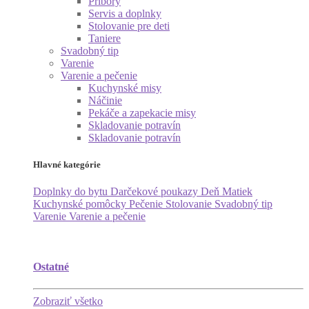
Príbory
Servis a doplnky
Stolovanie pre deti
Taniere
Svadobný tip
Varenie
Varenie a pečenie
Kuchynské misy
Náčinie
Pekáče a zapekacie misy
Skladovanie potravín
Skladovanie potravín
Hlavné kategórie
Doplnky do bytu
Darčekové poukazy
Deň Matiek
Kuchynské pomôcky
Pečenie
Stolovanie
Svadobný tip
Varenie
Varenie a pečenie
Ostatné
Zobraziť všetko