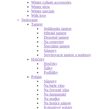
Winter collage accessories
Winter glow
Winter specials
With love
Stolovanie
Taniere
Jedálenske taniere
Hlboké taniere
Dezertné taniere
Na cestoviny
Špeciálne taniere
Súpravy
Servírovacie taniere a podnosy
Hrnčeky
Hrnčeky
Šálky
Podšálky
Poháre
Súpravy
Na biele víno
Na červené víno
Na šampanské
Na nealko
Na horúce nápoje
Koktajlové poháre