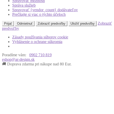
Spravovať možnosti
Správa služieb
Spravovať {vendor_count} dodávateľov
Prečítajte si viac o týchto účeloch
Zobraziť
Prijať
Odmietnuť
Zobraziť predvoľby
Uložiť predvoľby
predvoľby
Zásady používania súborov cookie
Vyhlásenie o ochrane súkromia
Poradíme vám:
0902 710 819
eshop@ar-design.sk
🚚 Doprava zdarma pri nákupe nad 80 Eur.