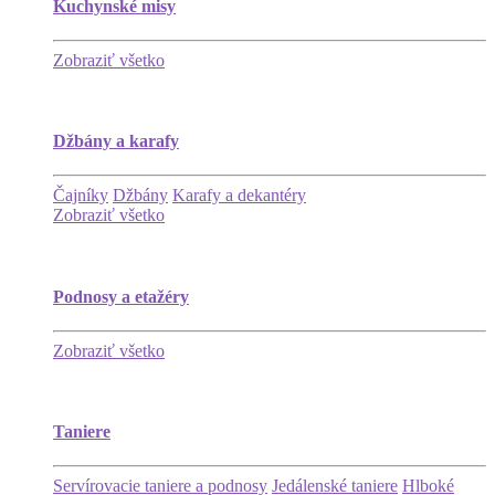
Kuchynské misy
Zobraziť všetko
Džbány a karafy
Čajníky
Džbány
Karafy a dekantéry
Zobraziť všetko
Podnosy a etažéry
Zobraziť všetko
Taniere
Servírovacie taniere a podnosy
Jedálenské taniere
Hlboké