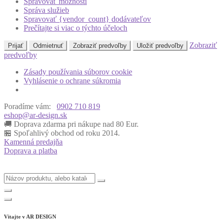
Spravovať možnosti
Správa služieb
Spravovať {vendor_count} dodávateľov
Prečítajte si viac o týchto účeloch
Zobraziť
Prijať
Odmietnuť
Zobraziť predvoľby
Uložiť predvoľby
predvoľby
Zásady používania súborov cookie
Vyhlásenie o ochrane súkromia
Poradíme vám:
0902 710 819
eshop@ar-design.sk
🚚 Doprava zdarma pri nákupe nad 80 Eur.
🏪 Spoľahlivý obchod od roku 2014.
Kamenná predajňa
Doprava a platba
Vitajte v
AR DESIGN