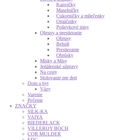
Kanvičky
Maselničky
Cukorničky a mliečenky
Omáčniky
Polievkové misy
Obrusy a prestieranie
Obrusy
Behúň
Prestieranie
Obrúsky
Misky a Misy
Jedálenské súpravy
Na cesty
Stolovanie pre deti
Dom a byt
Vázy
Varenie
Pečenie
ZNAČKY
SILK-KA
VAIYA
BIEDERLACK
VILLEROY BOCH
COR MULDER
EDG