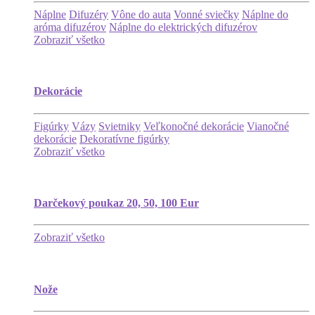
Náplne
Difuzéry
Vône do auta
Vonné sviečky
Náplne do
aróma difuzérov
Náplne do elektrických difuzérov
Zobraziť všetko
Dekorácie
Figúrky
Vázy
Svietniky
Veľkonočné dekorácie
Vianočné
dekorácie
Dekoratívne figúrky
Zobraziť všetko
Darčekový poukaz 20, 50, 100 Eur
Zobraziť všetko
Nože