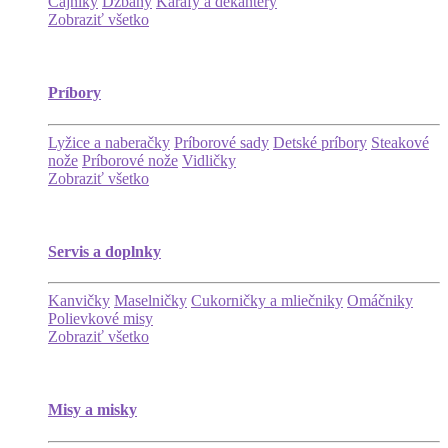
Čajníky
Džbány
Karafy a dekantéry
Zobraziť všetko
Príbory
Lyžice a naberačky
Príborové sady
Detské príbory
Steakové
nože
Príborové nože
Vidličky
Zobraziť všetko
Servis a doplnky
Kanvičky
Maselničky
Cukorničky a mliečniky
Omáčniky
Polievkové misy
Zobraziť všetko
Misy a misky