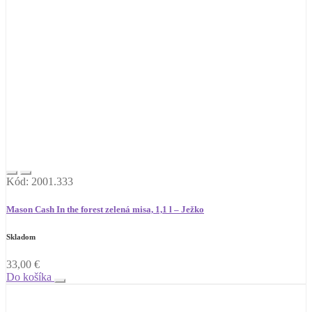
Kód: 2001.333
Mason Cash In the forest zelená misa, 1,1 l – Ježko
Skladom
33,00
€
Do košíka