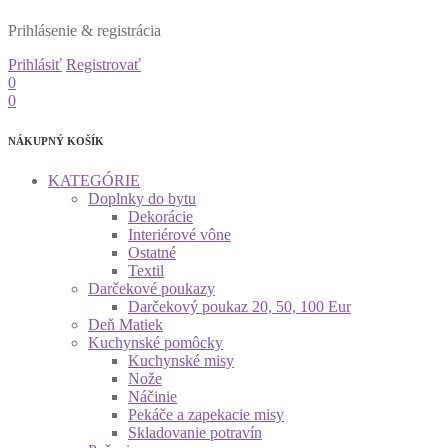
Prihlásenie & registrácia
Prihlásiť
Registrovať
0
0
NÁKUPNÝ KOŠÍK
KATEGÓRIE
Doplnky do bytu
Dekorácie
Interiérové vône
Ostatné
Textil
Darčekové poukazy
Darčekový poukaz 20, 50, 100 Eur
Deň Matiek
Kuchynské pomôcky
Kuchynské misy
Nože
Náčinie
Pekáče a zapekacie misy
Skladovanie potravín