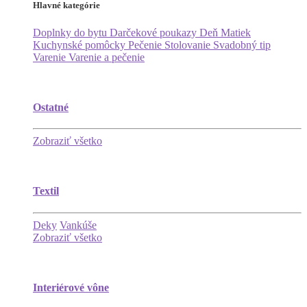
Hlavné kategórie
Doplnky do bytu
Darčekové poukazy
Deň Matiek
Kuchynské pomôcky
Pečenie
Stolovanie
Svadobný tip
Varenie
Varenie a pečenie
Ostatné
Zobraziť všetko
Textil
Deky
Vankúše
Zobraziť všetko
Interiérové vône