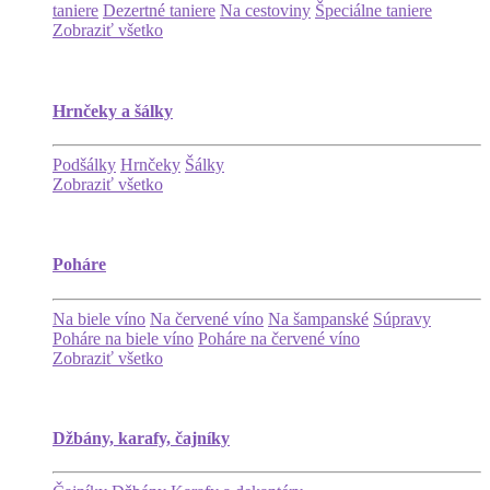
taniere
Dezertné taniere
Na cestoviny
Špeciálne taniere
Zobraziť všetko
Hrnčeky a šálky
Podšálky
Hrnčeky
Šálky
Zobraziť všetko
Poháre
Na biele víno
Na červené víno
Na šampanské
Súpravy
Poháre na biele víno
Poháre na červené víno
Zobraziť všetko
Džbány, karafy, čajníky