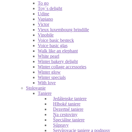
To go
Toy´s delight
Udine
Vapiano
Victor
Vieux luxembourg brindille
Vinobile
Voice basic besteck
Voice basic glas
Walk like an elephant
White pearl
Winter bakery delight
Winter collage accessories
Winter glow
Winter specials
With love
Stolovanie
Taniere
Jedálenske taniere
Hlboké taniere
Dezertné taniere
Na cestoviny
Špeciálne taniere
Súpravy
Servírovacie taniere a podnosy