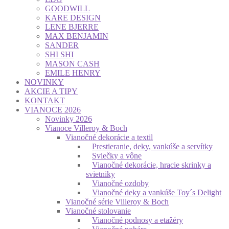
GOODWILL
KARE DESIGN
LENE BJERRE
MAX BENJAMIN
SANDER
SHI SHI
MASON CASH
EMILE HENRY
NOVINKY
AKCIE A TIPY
KONTAKT
VIANOCE 2026
Novinky 2026
Vianoce Villeroy & Boch
Vianočné dekorácie a textil
Prestieranie, deky, vankúše a servítky
Sviečky a vône
Vianočné dekorácie, hracie skrinky a
svietniky
Vianočné ozdoby
Vianočné deky a vankúše Toy´s Delight
Vianočné série Villeroy & Boch
Vianočné stolovanie
Vianočné podnosy a etažéry