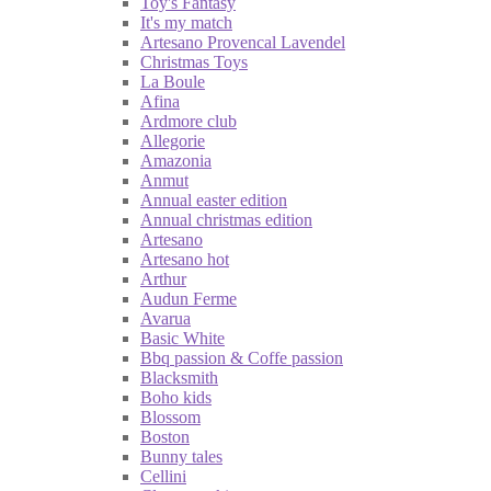
Toy's Fantasy
It's my match
Artesano Provencal Lavendel
Christmas Toys
La Boule
Afina
Ardmore club
Allegorie
Amazonia
Anmut
Annual easter edition
Annual christmas edition
Artesano
Artesano hot
Arthur
Audun Ferme
Avarua
Basic White
Bbq passion & Coffe passion
Blacksmith
Boho kids
Blossom
Boston
Bunny tales
Cellini