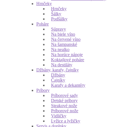
Hrnčeky
Hrnčeky
Šálky
Podšálky
Poháre
Súpravy
Na biele víno
Na červené víno
Na šampanské
Na nealko
Na horúce nápoje
Koktajlové poháre
Na destiláty
Džbány, karafy, čajníky
Džbány
Čajníky
Karafy a dekantéry
Príbory
Príborové sady
Detské príbory
Steakové nože
Príborové nože
Vidličky
Lyžice a lyžičky
Servis a doplnky