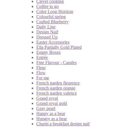
Clever cooking
Coffee to go
Color Loop Horizon
Colourful spring
Crafted Blueberry
Daily Line
Design Naif
Dressed Up
Easter Accessories
Ella Partially Gold Plated
Empty Boxes
Entrée
Fine Flavour - Carafes
Fleur
Flow
For me
French garden fleurence
French garden orange
French garden valence
Grand royal
Grand royal gold
Gray pearl
Happy as a bear
Hungry as a bear
Charm a breakfast design naif