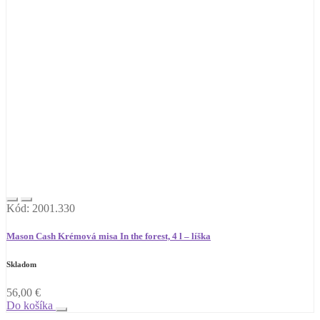
Kód: 2001.330
Mason Cash Krémová misa In the forest, 4 l – líška
Skladom
56,00
€
Do košíka