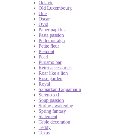
Octavie
Old Luxembourg
One
Oscar
Ovid
Paper napkins
Pasta passion
Perlemor alga
Petite fleur
Piemont
Pearl
Purismo bar
Retro accessories
Roar like a lion
Rose garden
Royal
Samarkand aquamarin
Sereno xxl
Soup passion
Spring awakening
Spring fantasy
Statement
Table decoration
Teddy
Texas