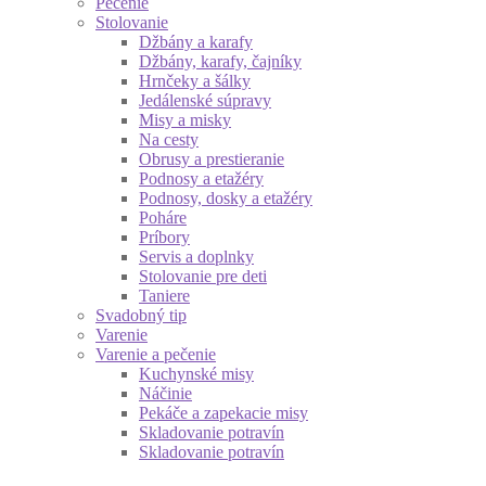
Pečenie
Stolovanie
Džbány a karafy
Džbány, karafy, čajníky
Hrnčeky a šálky
Jedálenské súpravy
Misy a misky
Na cesty
Obrusy a prestieranie
Podnosy a etažéry
Podnosy, dosky a etažéry
Poháre
Príbory
Servis a doplnky
Stolovanie pre deti
Taniere
Svadobný tip
Varenie
Varenie a pečenie
Kuchynské misy
Náčinie
Pekáče a zapekacie misy
Skladovanie potravín
Skladovanie potravín