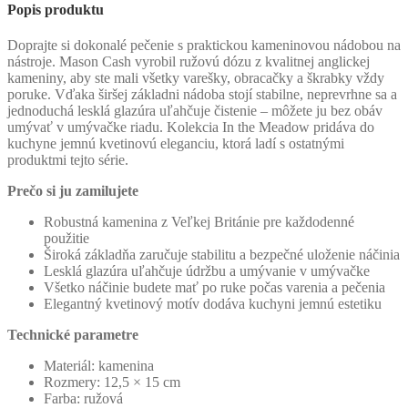
Popis produktu
Doprajte si dokonalé pečenie s praktickou kameninovou nádobou na
nástroje. Mason Cash vyrobil ružovú dózu z kvalitnej anglickej
kameniny, aby ste mali všetky varešky, obracačky a škrabky vždy
poruke. Vďaka širšej základni nádoba stojí stabilne, neprevrhne sa a
jednoduchá lesklá glazúra uľahčuje čistenie – môžete ju bez obáv
umývať v umývačke riadu. Kolekcia In the Meadow pridáva do
kuchyne jemnú kvetinovú eleganciu, ktorá ladí s ostatnými
produktmi tejto série.
Prečo si ju zamilujete
Robustná kamenina z Veľkej Británie pre každodenné
použitie
Široká základňa zaručuje stabilitu a bezpečné uloženie náčinia
Lesklá glazúra uľahčuje údržbu a umývanie v umývačke
Všetko náčinie budete mať po ruke počas varenia a pečenia
Elegantný kvetinový motív dodáva kuchyni jemnú estetiku
Technické parametre
Materiál: kamenina
Rozmery: 12,5 × 15 cm
Farba: ružová