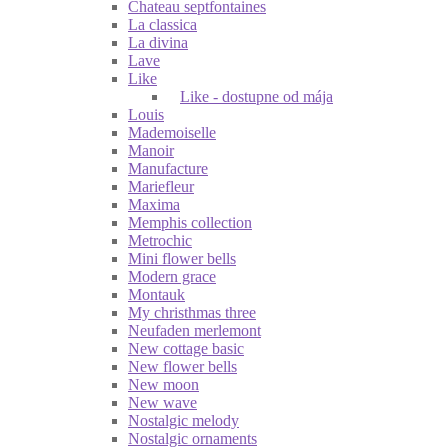
Chateau septfontaines
La classica
La divina
Lave
Like
Like - dostupne od mája
Louis
Mademoiselle
Manoir
Manufacture
Mariefleur
Maxima
Memphis collection
Metrochic
Mini flower bells
Modern grace
Montauk
My christhmas three
Neufaden merlemont
New cottage basic
New flower bells
New moon
New wave
Nostalgic melody
Nostalgic ornaments