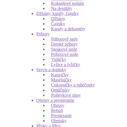
Koktajlové poháre
Na destiláty
Džbány, karafy, čajníky
Džbány
Čajníky
Karafy a dekantéry
Príbory
Príborové sady
Detské príbory
Steakové nože
Príborové nože
Vidličky
Lyžice a lyžičky
Servis a doplnky
Kanvičky
Maselničky
Cukorničky a mliečenky
Omáčniky
Polievkové misy
Obrusy a prestieranie
Obrusy
Behúň
Prestieranie
Obrúsky
Misky a Misy