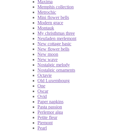
Maxima
Memphis collection
Metrochic
Mini flower bells
Modern grace
Montauk
My christhmas three
Neufaden merlemont
New cottage basic
New flower bells
New moon
New wave
Nostalgic melody
Nostalgic ornaments
Octavie
Old Luxembourg
One
Oscar
Ovid
Paper napkins
Pasta passion
Perlemor alga
Petite fleur
Piemont
Pearl