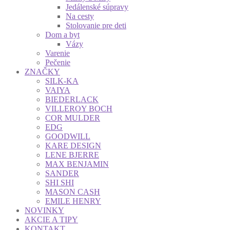
Jedálenské súpravy
Na cesty
Stolovanie pre deti
Dom a byt
Vázy
Varenie
Pečenie
ZNAČKY
SILK-KA
VAIYA
BIEDERLACK
VILLEROY BOCH
COR MULDER
EDG
GOODWILL
KARE DESIGN
LENE BJERRE
MAX BENJAMIN
SANDER
SHI SHI
MASON CASH
EMILE HENRY
NOVINKY
AKCIE A TIPY
KONTAKT