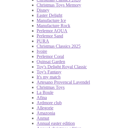
Christmas Toys Memory
Disney
Easter Delight
Manufacture Ice
Manufacture Rock
Perlemor AQUA
Perlemor Sand
PURA
Christmas Classics 2025
Ivoire
Perlemor Coral
Quinsai Garden
Toy's Delight Royal Classic
Toy's Fantasy
It's my match
Artesano Provencal Lavendel
Christmas Toys
La Boule
Afina
Ardmore club
Allegorie
Amazonia
Anmut
Annual easter edition