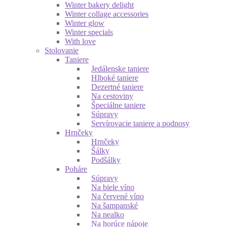
Winter bakery delight
Winter collage accessories
Winter glow
Winter specials
With love
Stolovanie
Taniere
Jedálenske taniere
Hlboké taniere
Dezertné taniere
Na cestoviny
Špeciálne taniere
Súpravy
Servírovacie taniere a podnosy
Hrnčeky
Hrnčeky
Šálky
Podšálky
Poháre
Súpravy
Na biele víno
Na červené víno
Na šampanské
Na nealko
Na horúce nápoje