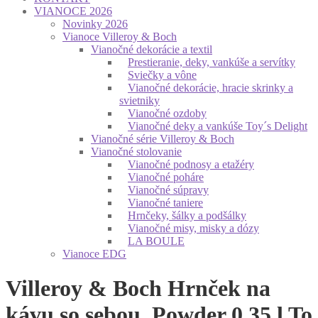
VIANOCE 2026
Novinky 2026
Vianoce Villeroy & Boch
Vianočné dekorácie a textil
Prestieranie, deky, vankúše a servítky
Sviečky a vône
Vianočné dekorácie, hracie skrinky a
svietniky
Vianočné ozdoby
Vianočné deky a vankúše Toy´s Delight
Vianočné série Villeroy & Boch
Vianočné stolovanie
Vianočné podnosy a etažéry
Vianočné poháre
Vianočné súpravy
Vianočné taniere
Hrnčeky, šálky a podšálky
Vianočné misy, misky a dózy
LA BOULE
Vianoce EDG
Villeroy & Boch Hrnček na
kávu so sebou, Powder 0,35 l To