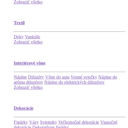
Zobraziť všetko
Textil
Deky
Vankúše
Zobraziť všetko
Interiérové vône
Náplne
Difuzéry
Vône do auta
Vonné sviečky
Náplne do
aróma difuzérov
Náplne do elektrických difuzérov
Zobraziť všetko
Dekorácie
Figúrky
Vázy
Svietniky
Veľkonočné dekorácie
Vianočné
dekorácie
Dekoratívne figúrky