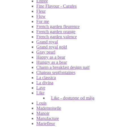
Entrée
Fine Flavour - Carafes
Fleur
Flow
For me
French garden fleurence
French garden orange
French garden valence
Grand royal
Grand royal gold
Gray pearl
Happy as a bear
Hungry as a bear
Charm a breakfast design naif
Chateau septfontaines
La classica
La divina
Lave
Like
Like - dostupne od mája
Louis
Mademoiselle
Manoir
Manufacture
Mariefleur