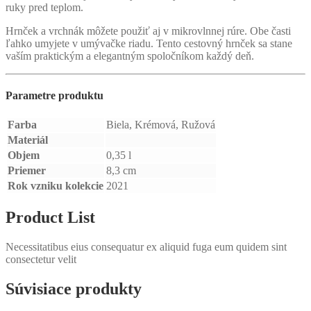
ruky pred teplom.
Hrnček a vrchnák môžete použiť aj v mikrovlnnej rúre. Obe časti
ľahko umyjete v umývačke riadu. Tento cestovný hrnček sa stane
vaším praktickým a elegantným spoločníkom každý deň.
Parametre produktu
Farba
Biela, Krémová, Ružová
Materiál
Objem
0,35 l
Priemer
8,3 cm
Rok vzniku kolekcie
2021
Product List
Necessitatibus eius consequatur ex aliquid fuga eum quidem sint
consectetur velit
Súvisiace produkty