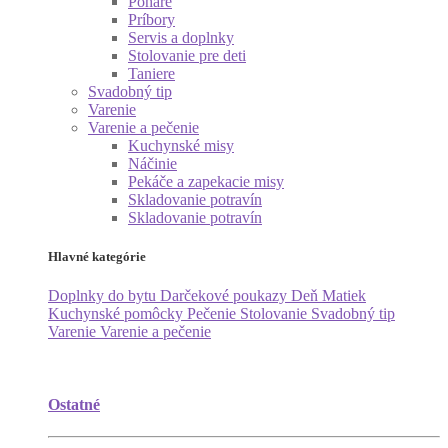
Poháre
Príbory
Servis a doplnky
Stolovanie pre deti
Taniere
Svadobný tip
Varenie
Varenie a pečenie
Kuchynské misy
Náčinie
Pekáče a zapekacie misy
Skladovanie potravín
Skladovanie potravín
Hlavné kategórie
Doplnky do bytu
Darčekové poukazy
Deň Matiek
Kuchynské pomôcky
Pečenie
Stolovanie
Svadobný tip
Varenie
Varenie a pečenie
Ostatné