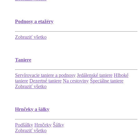
Podnosy a etažéry
Zobraziť všetko
Taniere
Servírovacie taniere a podnosy
Jedálenské taniere
Hlboké
taniere
Dezertné taniere
Na cestoviny
Špeciálne taniere
Zobraziť všetko
Hrnčeky a šálky
Podšálky
Hrnčeky
Šálky
Zobraziť všetko