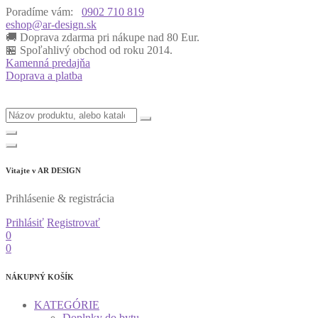
Poradíme vám:
0902 710 819
eshop@ar-design.sk
🚚 Doprava zdarma pri nákupe nad 80 Eur.
🏪 Spoľahlivý obchod od roku 2014.
Kamenná predajňa
Doprava a platba
Vitajte v
AR DESIGN
Prihlásenie & registrácia
Prihlásiť
Registrovať
0
0
NÁKUPNÝ KOŠÍK
KATEGÓRIE
Doplnky do bytu