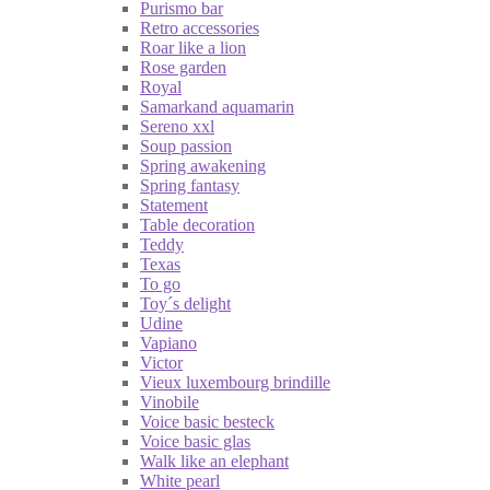
Purismo bar
Retro accessories
Roar like a lion
Rose garden
Royal
Samarkand aquamarin
Sereno xxl
Soup passion
Spring awakening
Spring fantasy
Statement
Table decoration
Teddy
Texas
To go
Toy´s delight
Udine
Vapiano
Victor
Vieux luxembourg brindille
Vinobile
Voice basic besteck
Voice basic glas
Walk like an elephant
White pearl