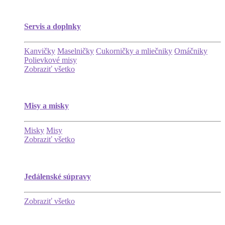
Servis a doplnky
Kanvičky
Maselničky
Cukorničky a mliečniky
Omáčniky
Polievkové misy
Zobraziť všetko
Misy a misky
Misky
Misy
Zobraziť všetko
Jedálenské súpravy
Zobraziť všetko