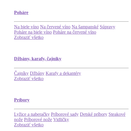
Poháre
Na biele víno
Na červené víno
Na šampanské
Súpravy
Poháre na biele víno
Poháre na červené víno
Zobraziť všetko
Džbány, karafy, čajníky
Čajníky
Džbány
Karafy a dekantéry
Zobraziť všetko
Príbory
Lyžice a naberačky
Príborové sady
Detské príbory
Steakové
nože
Príborové nože
Vidličky
Zobraziť všetko