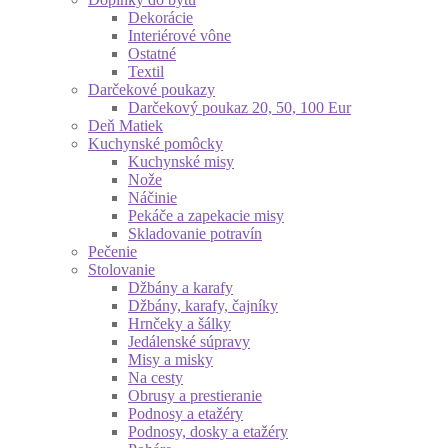
Dekorácie
Interiérové vône
Ostatné
Textil
Darčekové poukazy
Darčekový poukaz 20, 50, 100 Eur
Deň Matiek
Kuchynské pomôcky
Kuchynské misy
Nože
Náčinie
Pekáče a zapekacie misy
Skladovanie potravín
Pečenie
Stolovanie
Džbány a karafy
Džbány, karafy, čajníky
Hrnčeky a šálky
Jedálenské súpravy
Misy a misky
Na cesty
Obrusy a prestieranie
Podnosy a etažéry
Podnosy, dosky a etažéry