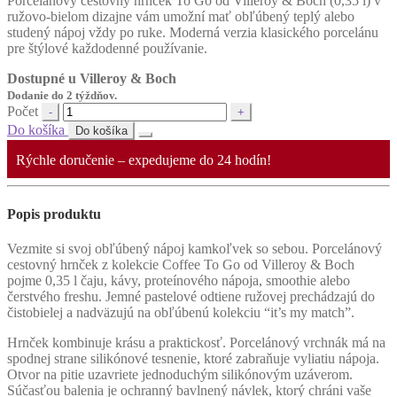
Porcelánový cestovný hrnček To Go od Villeroy & Boch (0,35 l) v
ružovo-bielom dizajne vám umožní mať obľúbený teplý alebo
studený nápoj vždy po ruke. Moderná verzia klasického porcelánu
pre štýlové každodenné používanie.
Dostupné u Villeroy & Boch
Dodanie do 2 týždňov.
Počet
Do košíka
Do košíka
Rýchle doručenie – expedujeme do 24 hodín!
Popis produktu
Vezmite si svoj obľúbený nápoj kamkoľvek so sebou. Porcelánový
cestovný hrnček z kolekcie Coffee To Go od Villeroy & Boch
pojme 0,35 l čaju, kávy, proteínového nápoja, smoothie alebo
čerstvého freshu. Jemné pastelové odtiene ružovej prechádzajú do
čistobielej a nadväzujú na obľúbenú kolekciu “it’s my match”.
Hrnček kombinuje krásu a praktickosť. Porcelánový vrchnák má na
spodnej strane silikónové tesnenie, ktoré zabraňuje vyliatiu nápoja.
Otvor na pitie uzavriete jednoduchým silikónovým uzáverom.
Súčasťou balenia je ochranný bavlnený návlek, ktorý chráni vaše