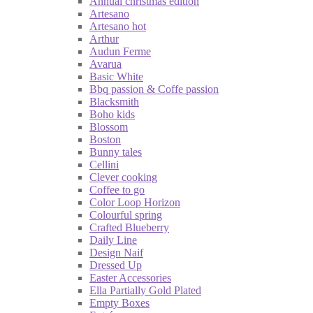
Annual christmas edition
Artesano
Artesano hot
Arthur
Audun Ferme
Avarua
Basic White
Bbq passion & Coffe passion
Blacksmith
Boho kids
Blossom
Boston
Bunny tales
Cellini
Clever cooking
Coffee to go
Color Loop Horizon
Colourful spring
Crafted Blueberry
Daily Line
Design Naif
Dressed Up
Easter Accessories
Ella Partially Gold Plated
Empty Boxes