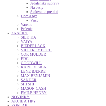
Jedálenské súpravy
Na cesty
Stolovanie pre deti
Dom a byt
Vázy
Varenie
Pečenie
ZNAČKY
SILK-KA
VAIYA
BIEDERLACK
VILLEROY BOCH
COR MULDER
EDG
GOODWILL
KARE DESIGN
LENE BJERRE
MAX BENJAMIN
SANDER
SHI SHI
MASON CASH
EMILE HENRY
NOVINKY
AKCIE A TIPY
KONTAKT