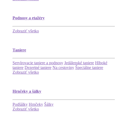
Podnosy a etažéry
Zobraziť všetko
Taniere
Servírovacie taniere a podnosy
Jedálenské taniere
Hlboké
taniere
Dezertné taniere
Na cestoviny
Špeciálne taniere
Zobraziť všetko
Hrnčeky a šálky
Podšálky
Hrnčeky
Šálky
Zobraziť všetko