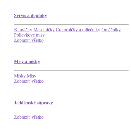
Servis a doplnky
Kanvičky
Maselničky
Cukorničky a mliečniky
Omáčniky
Polievkové misy
Zobraziť všetko
Misy a misky
Misky
Misy
Zobraziť všetko
Jedálenské súpravy
Zobraziť všetko