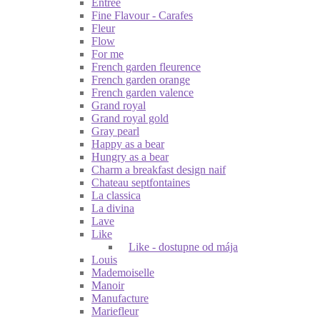
Entrée
Fine Flavour - Carafes
Fleur
Flow
For me
French garden fleurence
French garden orange
French garden valence
Grand royal
Grand royal gold
Gray pearl
Happy as a bear
Hungry as a bear
Charm a breakfast design naif
Chateau septfontaines
La classica
La divina
Lave
Like
Like - dostupne od mája
Louis
Mademoiselle
Manoir
Manufacture
Mariefleur