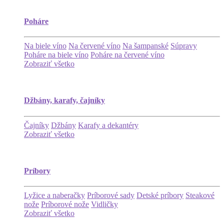
Poháre
Na biele víno
Na červené víno
Na šampanské
Súpravy
Poháre na biele víno
Poháre na červené víno
Zobraziť všetko
Džbány, karafy, čajníky
Čajníky
Džbány
Karafy a dekantéry
Zobraziť všetko
Príbory
Lyžice a naberačky
Príborové sady
Detské príbory
Steakové
nože
Príborové nože
Vidličky
Zobraziť všetko