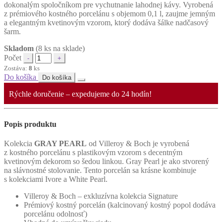
dokonalým spoločníkom pre vychutnanie lahodnej kávy. Vyrobená
z prémiového kostného porcelánu s objemom 0,1 l, zaujme jemným
a elegantným kvetinovým vzorom, ktorý dodáva šálke nadčasový
šarm.
Skladom
(8 ks na sklade)
Počet
Zostáva:
8
ks
Do košíka
Do košíka
Rýchle doručenie – expedujeme do 24 hodín!
Popis produktu
Kolekcia
GRAY PEARL
od Villeroy & Boch je vyrobená
z kostného porcelánu s plastikovým vzorom s decentným
kvetinovým dekorom so šedou linkou. Gray Pearl je ako stvorený
na slávnostné stolovanie. Tento porcelán sa krásne kombinuje
s kolekciami Ivore a White Pearl.
Villeroy & Boch – exkluzívna kolekcia Signature
Prémiový kostný porcelán (kalcinovaný kostný popol dodáva
porcelánu odolnosť)