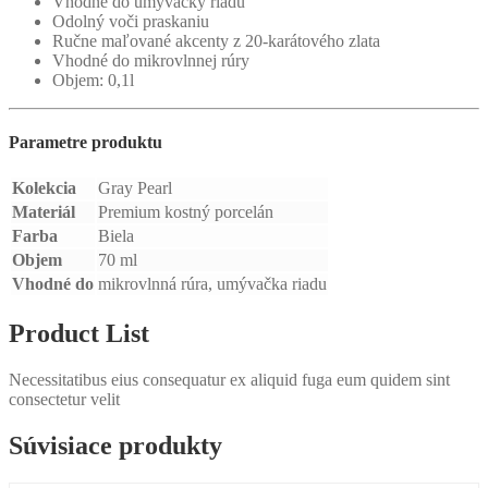
Vhodné do umývačky riadu
Odolný voči praskaniu
Ručne maľované akcenty z 20-karátového zlata
Vhodné do mikrovlnnej rúry
Objem: 0,1l
Parametre produktu
Kolekcia
Gray Pearl
Materiál
Premium kostný porcelán
Farba
Biela
Objem
70 ml
Vhodné do
mikrovlnná rúra, umývačka riadu
Product List
Necessitatibus eius consequatur ex aliquid fuga eum quidem sint
consectetur velit
Súvisiace produkty