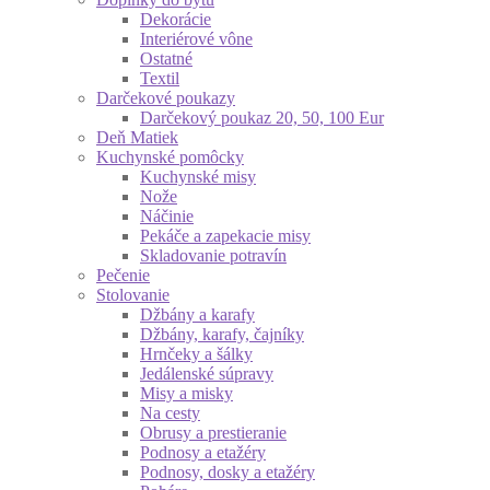
Dekorácie
Interiérové vône
Ostatné
Textil
Darčekové poukazy
Darčekový poukaz 20, 50, 100 Eur
Deň Matiek
Kuchynské pomôcky
Kuchynské misy
Nože
Náčinie
Pekáče a zapekacie misy
Skladovanie potravín
Pečenie
Stolovanie
Džbány a karafy
Džbány, karafy, čajníky
Hrnčeky a šálky
Jedálenské súpravy
Misy a misky
Na cesty
Obrusy a prestieranie
Podnosy a etažéry
Podnosy, dosky a etažéry