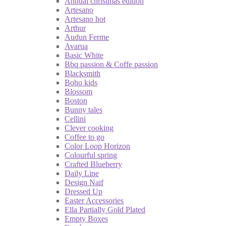
Annual christmas edition
Artesano
Artesano hot
Arthur
Audun Ferme
Avarua
Basic White
Bbq passion & Coffe passion
Blacksmith
Boho kids
Blossom
Boston
Bunny tales
Cellini
Clever cooking
Coffee to go
Color Loop Horizon
Colourful spring
Crafted Blueberry
Daily Line
Design Naif
Dressed Up
Easter Accessories
Ella Partially Gold Plated
Empty Boxes