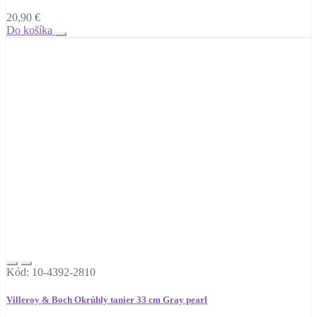
20,90
€
Do košíka
Kód: 10-4392-2810
Villeroy & Boch Okrúhly tanier 33 cm Gray pearl