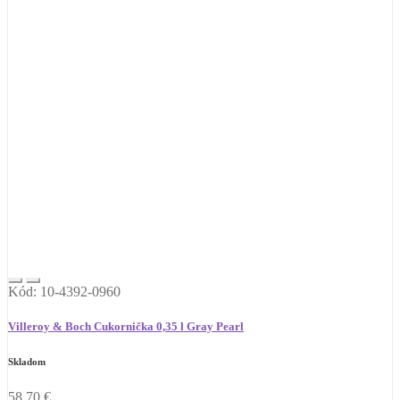
Kód: 10-4392-0960
Villeroy & Boch Cukornička 0,35 l Gray Pearl
Skladom
58,70
€