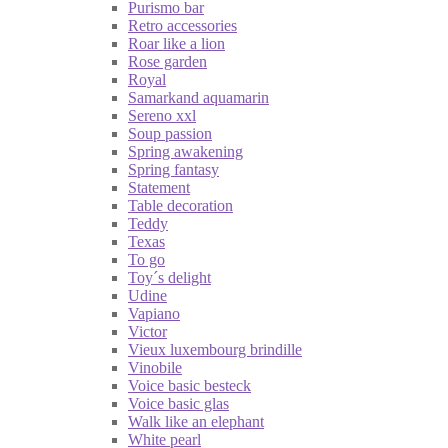
Purismo bar
Retro accessories
Roar like a lion
Rose garden
Royal
Samarkand aquamarin
Sereno xxl
Soup passion
Spring awakening
Spring fantasy
Statement
Table decoration
Teddy
Texas
To go
Toy´s delight
Udine
Vapiano
Victor
Vieux luxembourg brindille
Vinobile
Voice basic besteck
Voice basic glas
Walk like an elephant
White pearl