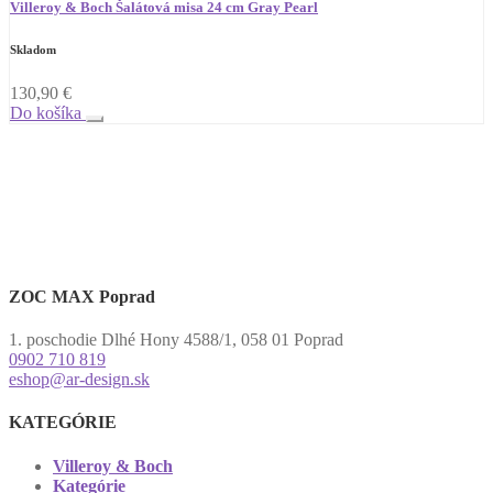
Villeroy & Boch Šalátová misa 24 cm Gray Pearl
Skladom
130,90
€
Do košíka
ZOC MAX Poprad
1. poschodie Dlhé Hony 4588/1, 058 01 Poprad
0902 710 819
eshop@ar-design.sk
KATEGÓRIE
Villeroy & Boch
Kategórie