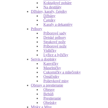
Koktajlové poháre
Na destiláty
Džbány, karafy, čajníky
Džbány
Čajníky
Karafy a dekantéry
Príbory
Príborové sady
Detské príbory
Steakové nože
Príborové nože
Vidličky
Lyžice a lyžičky
Servis a doplnky
Kanvičky
Maselničky
Cukorničky a mliečenky
Omáčniky
Polievkové misy
Obrusy a prestieranie
Obrusy
Behúň
Prestieranie
Obrúsky
Misky a Misy