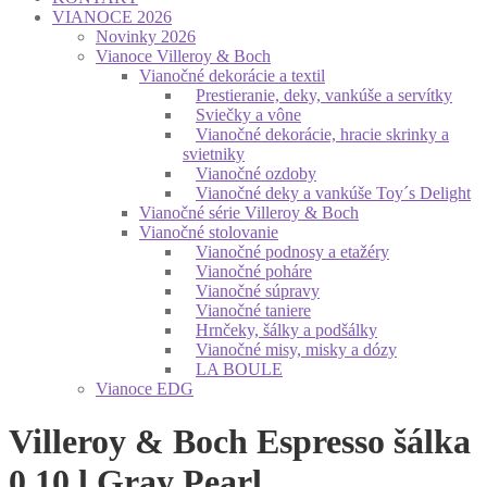
VIANOCE 2026
Novinky 2026
Vianoce Villeroy & Boch
Vianočné dekorácie a textil
Prestieranie, deky, vankúše a servítky
Sviečky a vône
Vianočné dekorácie, hracie skrinky a
svietniky
Vianočné ozdoby
Vianočné deky a vankúše Toy´s Delight
Vianočné série Villeroy & Boch
Vianočné stolovanie
Vianočné podnosy a etažéry
Vianočné poháre
Vianočné súpravy
Vianočné taniere
Hrnčeky, šálky a podšálky
Vianočné misy, misky a dózy
LA BOULE
Vianoce EDG
Villeroy & Boch Espresso šálka
0,10 l Gray Pearl