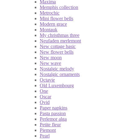
Maxima
Memphis collection
Metrochic
Mini flower bells
Modern grace
Montauk
My christhmas three
Neufaden merlemont
New cottage basic
New flower bells
New moon
New wave
Nostalgic melody
Nostalgic ornaments
Octavie
Old Luxembourg
One
Oscar
Ovid
Paper napkins
Pasta passion
Perlemor alga
Petite fleur
Piemont
Pearl