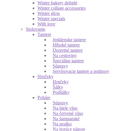
Winter bakery delight
Winter collage accessories
Winter glow
Winter specials
With love
Stolovanie
Taniere
Jedálenske taniere
Hlboké taniere
Dezertné taniere
Na cestoviny
Špeciálne taniere
Súpravy
Servírovacie taniere a podnosy
Hrnčeky
Hrnčeky
Šálky
Podšálky
Poháre
Súpravy
Na biele víno
Na červené víno
Na šampanské
Na nealko
Na horúce nápoje