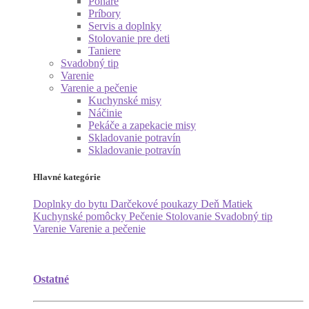
Poháre
Príbory
Servis a doplnky
Stolovanie pre deti
Taniere
Svadobný tip
Varenie
Varenie a pečenie
Kuchynské misy
Náčinie
Pekáče a zapekacie misy
Skladovanie potravín
Skladovanie potravín
Hlavné kategórie
Doplnky do bytu
Darčekové poukazy
Deň Matiek
Kuchynské pomôcky
Pečenie
Stolovanie
Svadobný tip
Varenie
Varenie a pečenie
Ostatné