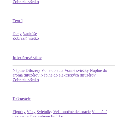
Zobraziť všetko
Textil
Deky
Vankúše
Zobraziť všetko
Interiérové vône
Náplne
Difuzéry
Vône do auta
Vonné sviečky
Náplne do
aróma difuzérov
Náplne do elektrických difuzérov
Zobraziť všetko
Dekorácie
Figúrky
Vázy
Svietniky
Veľkonočné dekorácie
Vianočné
dekorácie
Dekoratívne figúrky