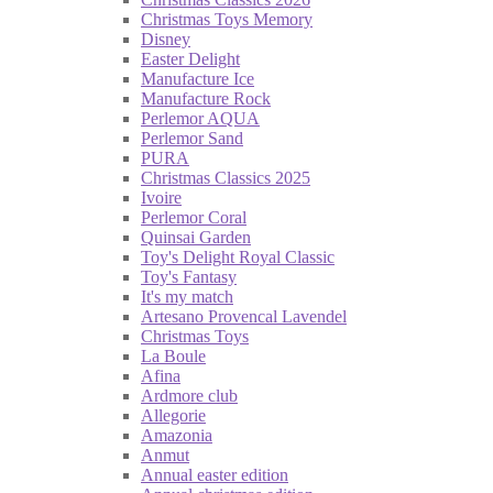
Christmas Toys Memory
Disney
Easter Delight
Manufacture Ice
Manufacture Rock
Perlemor AQUA
Perlemor Sand
PURA
Christmas Classics 2025
Ivoire
Perlemor Coral
Quinsai Garden
Toy's Delight Royal Classic
Toy's Fantasy
It's my match
Artesano Provencal Lavendel
Christmas Toys
La Boule
Afina
Ardmore club
Allegorie
Amazonia
Anmut
Annual easter edition