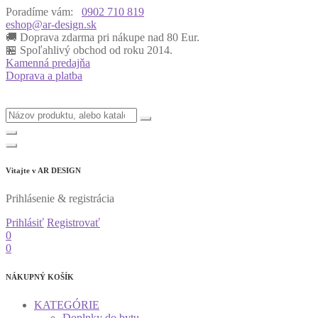
Poradíme vám:
0902 710 819
eshop@ar-design.sk
🚚 Doprava zdarma pri nákupe nad 80 Eur.
🏪 Spoľahlivý obchod od roku 2014.
Kamenná predajňa
Doprava a platba
Vitajte v
AR DESIGN
Prihlásenie & registrácia
Prihlásiť
Registrovať
0
0
NÁKUPNÝ KOŠÍK
KATEGÓRIE
Doplnky do bytu