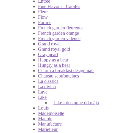
Entrée
Fine Flavour - Carafes
Fleur
Flow
For me
French garden fleurence
French garden orange
French garden valence
Grand royal
Grand royal gold
Gray pearl
Happy as a bear
Hungry as a bear
Charm a breakfast design naif
Chateau septfontaines
La classica
La divina
Lave
Like
Like - dostupne od mája
Louis
Mademoiselle
Manoir
Manufacture
Mariefleur