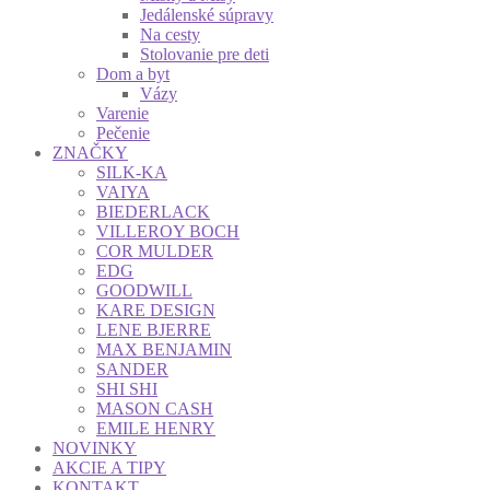
Jedálenské súpravy
Na cesty
Stolovanie pre deti
Dom a byt
Vázy
Varenie
Pečenie
ZNAČKY
SILK-KA
VAIYA
BIEDERLACK
VILLEROY BOCH
COR MULDER
EDG
GOODWILL
KARE DESIGN
LENE BJERRE
MAX BENJAMIN
SANDER
SHI SHI
MASON CASH
EMILE HENRY
NOVINKY
AKCIE A TIPY
KONTAKT