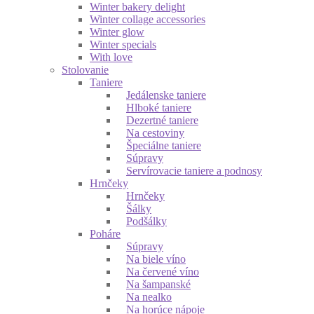
Winter bakery delight
Winter collage accessories
Winter glow
Winter specials
With love
Stolovanie
Taniere
Jedálenske taniere
Hlboké taniere
Dezertné taniere
Na cestoviny
Špeciálne taniere
Súpravy
Servírovacie taniere a podnosy
Hrnčeky
Hrnčeky
Šálky
Podšálky
Poháre
Súpravy
Na biele víno
Na červené víno
Na šampanské
Na nealko
Na horúce nápoje