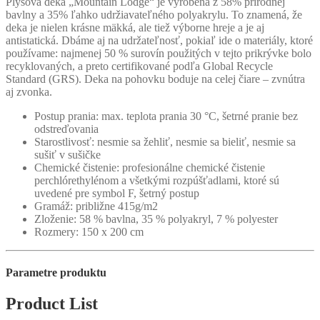
Plyšová deka „Mountain Lodge“ je vyrobená z 58% prírodnej
bavlny a 35% ľahko udržiavateľného polyakrylu. To znamená, že
deka je nielen krásne mäkká, ale tiež výborne hreje a je aj
antistatická. Dbáme aj na udržateľnosť, pokiaľ ide o materiály, ktoré
používame: najmenej 50 % surovín použitých v tejto prikrývke bolo
recyklovaných, a preto certifikované podľa Global Recycle
Standard (GRS). Deka na pohovku boduje na celej čiare – zvnútra
aj zvonka.
Postup prania: max. teplota prania 30 °C, šetrné pranie bez
odstreďovania
Starostlivosť: nesmie sa žehliť, nesmie sa bieliť, nesmie sa
sušiť v sušičke
Chemické čistenie: profesionálne chemické čistenie
perchlórethylénom a všetkými rozpúšťadlami, ktoré sú
uvedené pre symbol F, šetrný postup
Gramáž: približne 415g/m2
Zloženie: 58 % bavlna, 35 % polyakryl, 7 % polyester
Rozmery: 150 x 200 cm
Parametre produktu
Product List