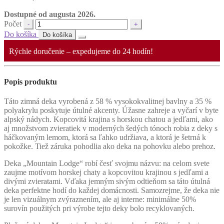
Dostupné od augusta 2026.
Počet
Do košíka
Do košíka
Rýchle doručenie – expedujeme do 24 hodín!
Popis produktu
Táto zimná deka vyrobená z 58 % vysokokvalitnej bavlny a 35 %
polyakrylu poskytuje útulné akcenty. Úžasne zahreje a vyčarí v byte
alpský nádych. Kopcovitá krajina s horskou chatou a jedľami, ako
aj množstvom zvieratiek v moderných šedých tónoch robia z deky s
háčkovaným lemom, ktorá sa ľahko udržiava, a ktorá je šetrná k
pokožke. Tiež záruka pohodlia ako deka na pohovku alebo prehoz.
Deka „Mountain Lodge“ robí česť svojmu názvu: na celom svete
zaujme motívom horskej chaty a kopcovitou krajinou s jedľami a
divými zvieratami. Vďaka jemným sivým odtieňom sa táto útulná
deka perfektne hodí do každej domácnosti. Samozrejme, že deka nie
je len vizuálnym zvýraznením, ale aj interne: minimálne 50%
surovín použitých pri výrobe tejto deky bolo recyklovaných.