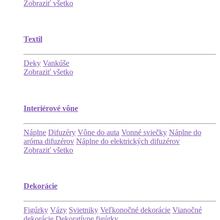
Zobraziť všetko
Textil
Deky
Vankúše
Zobraziť všetko
Interiérové vône
Náplne
Difuzéry
Vône do auta
Vonné sviečky
Náplne do
aróma difuzérov
Náplne do elektrických difuzérov
Zobraziť všetko
Dekorácie
Figúrky
Vázy
Svietniky
Veľkonočné dekorácie
Vianočné
dekorácie
Dekoratívne figúrky