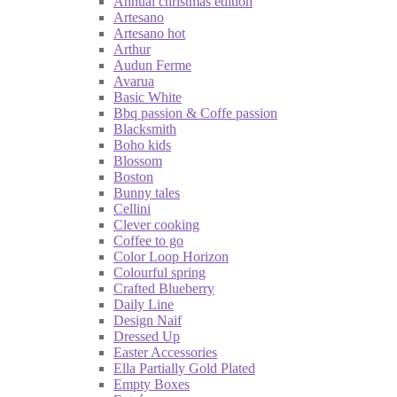
Annual christmas edition
Artesano
Artesano hot
Arthur
Audun Ferme
Avarua
Basic White
Bbq passion & Coffe passion
Blacksmith
Boho kids
Blossom
Boston
Bunny tales
Cellini
Clever cooking
Coffee to go
Color Loop Horizon
Colourful spring
Crafted Blueberry
Daily Line
Design Naif
Dressed Up
Easter Accessories
Ella Partially Gold Plated
Empty Boxes