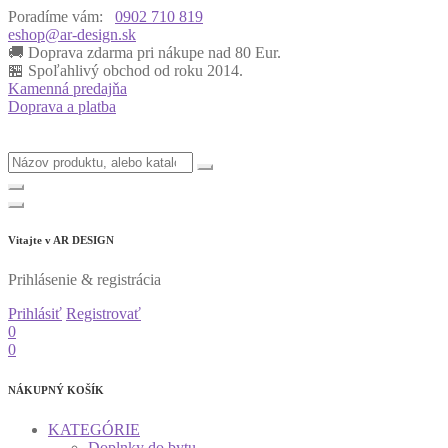
Poradíme vám:
0902 710 819
eshop@ar-design.sk
🚚 Doprava zdarma pri nákupe nad 80 Eur.
🏪 Spoľahlivý obchod od roku 2014.
Kamenná predajňa
Doprava a platba
Vitajte v
AR DESIGN
Prihlásenie & registrácia
Prihlásiť
Registrovať
0
0
NÁKUPNÝ KOŠÍK
KATEGÓRIE
Doplnky do bytu