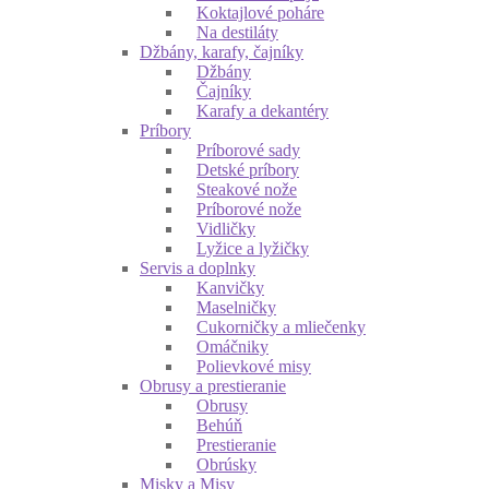
Koktajlové poháre
Na destiláty
Džbány, karafy, čajníky
Džbány
Čajníky
Karafy a dekantéry
Príbory
Príborové sady
Detské príbory
Steakové nože
Príborové nože
Vidličky
Lyžice a lyžičky
Servis a doplnky
Kanvičky
Maselničky
Cukorničky a mliečenky
Omáčniky
Polievkové misy
Obrusy a prestieranie
Obrusy
Behúň
Prestieranie
Obrúsky
Misky a Misy