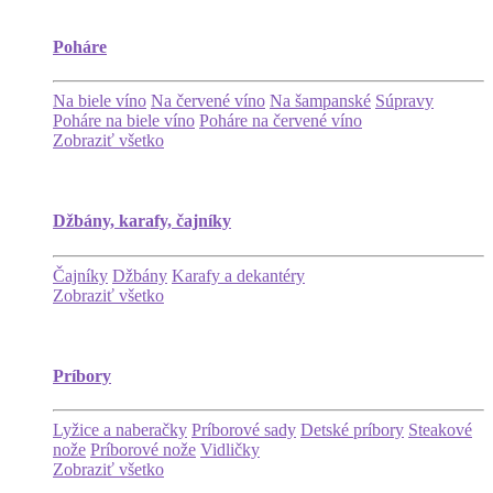
Poháre
Na biele víno
Na červené víno
Na šampanské
Súpravy
Poháre na biele víno
Poháre na červené víno
Zobraziť všetko
Džbány, karafy, čajníky
Čajníky
Džbány
Karafy a dekantéry
Zobraziť všetko
Príbory
Lyžice a naberačky
Príborové sady
Detské príbory
Steakové
nože
Príborové nože
Vidličky
Zobraziť všetko