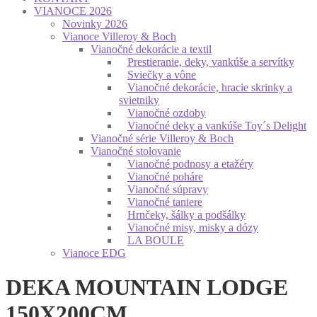
VIANOCE 2026
Novinky 2026
Vianoce Villeroy & Boch
Vianočné dekorácie a textil
Prestieranie, deky, vankúše a servítky
Sviečky a vône
Vianočné dekorácie, hracie skrinky a
svietniky
Vianočné ozdoby
Vianočné deky a vankúše Toy´s Delight
Vianočné série Villeroy & Boch
Vianočné stolovanie
Vianočné podnosy a etažéry
Vianočné poháre
Vianočné súpravy
Vianočné taniere
Hrnčeky, šálky a podšálky
Vianočné misy, misky a dózy
LA BOULE
Vianoce EDG
DEKA MOUNTAIN LODGE
150X200CM