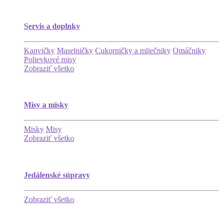
Servis a doplnky
Kanvičky
Maselničky
Cukorničky a mliečniky
Omáčniky
Polievkové misy
Zobraziť všetko
Misy a misky
Misky
Misy
Zobraziť všetko
Jedálenské súpravy
Zobraziť všetko