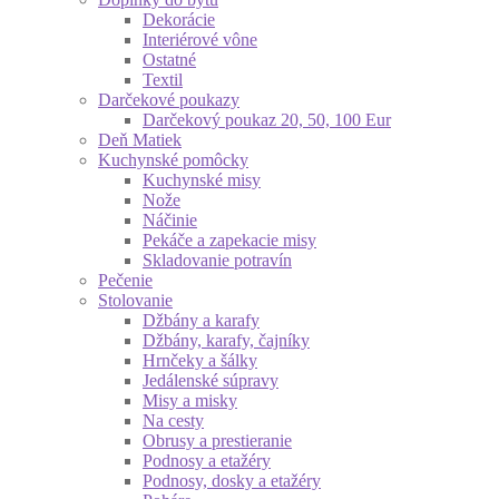
Dekorácie
Interiérové vône
Ostatné
Textil
Darčekové poukazy
Darčekový poukaz 20, 50, 100 Eur
Deň Matiek
Kuchynské pomôcky
Kuchynské misy
Nože
Náčinie
Pekáče a zapekacie misy
Skladovanie potravín
Pečenie
Stolovanie
Džbány a karafy
Džbány, karafy, čajníky
Hrnčeky a šálky
Jedálenské súpravy
Misy a misky
Na cesty
Obrusy a prestieranie
Podnosy a etažéry
Podnosy, dosky a etažéry