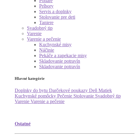
Poháre
Príbory
Servis a doplnky
Stolovanie pre deti
Taniere
Svadobný tip
Varenie
Varenie a pečenie
Kuchynské misy
Náčinie
Pekáče a zapekacie misy
Skladovanie potravín
Skladovanie potravín
Hlavné kategórie
Doplnky do bytu
Darčekové poukazy
Deň Matiek
Kuchynské pomôcky
Pečenie
Stolovanie
Svadobný tip
Varenie
Varenie a pečenie
Ostatné