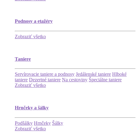
Podnosy a etažéry
Zobraziť všetko
Taniere
Servírovacie taniere a podnosy
Jedálenské taniere
Hlboké
taniere
Dezertné taniere
Na cestoviny
Špeciálne taniere
Zobraziť všetko
Hrnčeky a šálky
Podšálky
Hrnčeky
Šálky
Zobraziť všetko