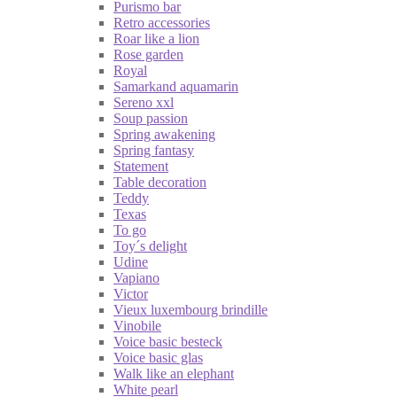
Purismo bar
Retro accessories
Roar like a lion
Rose garden
Royal
Samarkand aquamarin
Sereno xxl
Soup passion
Spring awakening
Spring fantasy
Statement
Table decoration
Teddy
Texas
To go
Toy´s delight
Udine
Vapiano
Victor
Vieux luxembourg brindille
Vinobile
Voice basic besteck
Voice basic glas
Walk like an elephant
White pearl