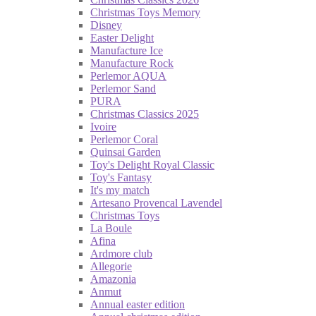
Christmas Toys Memory
Disney
Easter Delight
Manufacture Ice
Manufacture Rock
Perlemor AQUA
Perlemor Sand
PURA
Christmas Classics 2025
Ivoire
Perlemor Coral
Quinsai Garden
Toy's Delight Royal Classic
Toy's Fantasy
It's my match
Artesano Provencal Lavendel
Christmas Toys
La Boule
Afina
Ardmore club
Allegorie
Amazonia
Anmut
Annual easter edition