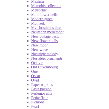
Maxima
Memphis collection
Metrochic
Mini flower bells
Modern grace
Montauk
My christhmas three
Neufaden merlemont
New cottage basic
New flower bells
New moon
New wave
Nostalgic melody
Nostalgic ornaments
Octavie
Old Luxembourg
One
Oscar
Ovid
Paper napkins
Pasta passion
Perlemor alga
Petite fleur
Piemont
Pearl