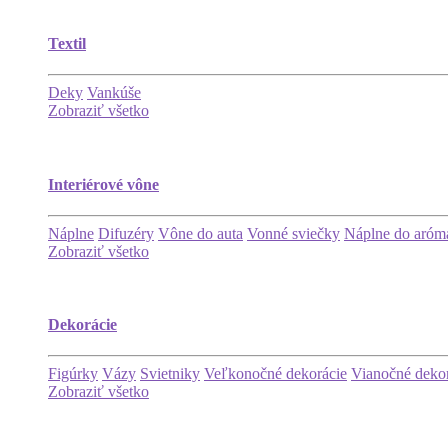
Textil
Deky
Vankúše
Zobraziť všetko
Interiérové vône
Náplne
Difuzéry
Vône do auta
Vonné sviečky
Náplne do aróma
Zobraziť všetko
Dekorácie
Figúrky
Vázy
Svietniky
Veľkonočné dekorácie
Vianočné deko
Zobraziť všetko