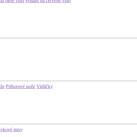
na biele víno
Poháre na červené víno
ože
Príborové nože
Vidličky
evkové misy