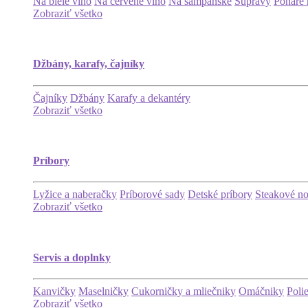
Na biele víno
Na červené víno
Na šampanské
Súpravy
Poháre 
Zobraziť všetko
Džbány, karafy, čajníky
Čajníky
Džbány
Karafy a dekantéry
Zobraziť všetko
Príbory
Lyžice a naberačky
Príborové sady
Detské príbory
Steakové n
Zobraziť všetko
Servis a doplnky
Kanvičky
Maselničky
Cukorničky a mliečniky
Omáčniky
Poli
Zobraziť všetko