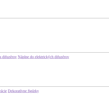
 difuzérov
Náplne do elektrických difuzérov
rácie
Dekoratívne figúrky