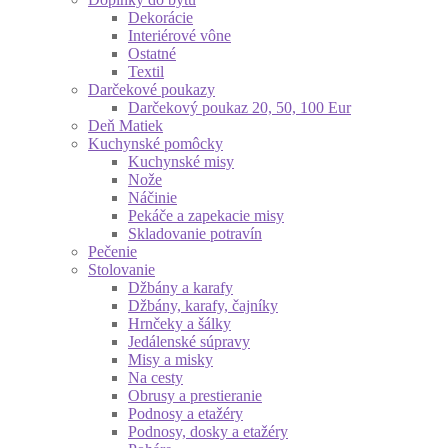
Dekorácie
Interiérové vône
Ostatné
Textil
Darčekové poukazy
Darčekový poukaz 20, 50, 100 Eur
Deň Matiek
Kuchynské pomôcky
Kuchynské misy
Nože
Náčinie
Pekáče a zapekacie misy
Skladovanie potravín
Pečenie
Stolovanie
Džbány a karafy
Džbány, karafy, čajníky
Hrnčeky a šálky
Jedálenské súpravy
Misy a misky
Na cesty
Obrusy a prestieranie
Podnosy a etažéry
Podnosy, dosky a etažéry