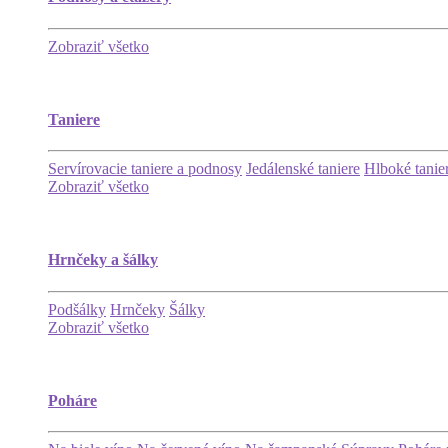
Zobraziť všetko
Taniere
Servírovacie taniere a podnosy
Jedálenské taniere
Hlboké tanie
Zobraziť všetko
Hrnčeky a šálky
Podšálky
Hrnčeky
Šálky
Zobraziť všetko
Poháre