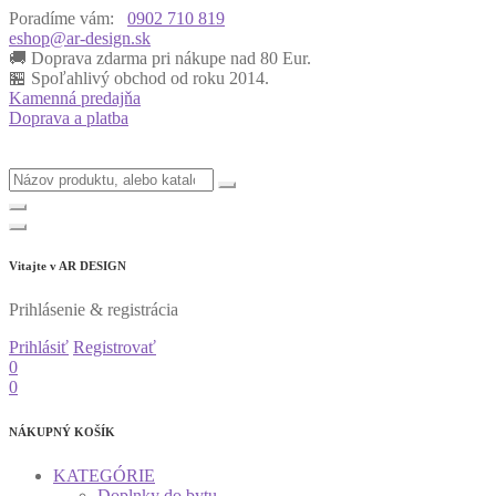
Poradíme vám:
0902 710 819
eshop@ar-design.sk
🚚 Doprava zdarma pri nákupe nad 80 Eur.
🏪 Spoľahlivý obchod od roku 2014.
Kamenná predajňa
Doprava a platba
Vitajte v
AR DESIGN
Prihlásenie & registrácia
Prihlásiť
Registrovať
0
0
NÁKUPNÝ KOŠÍK
KATEGÓRIE
Doplnky do bytu