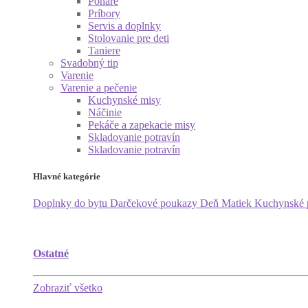
Poháre
Príbory
Servis a doplnky
Stolovanie pre deti
Taniere
Svadobný tip
Varenie
Varenie a pečenie
Kuchynské misy
Náčinie
Pekáče a zapekacie misy
Skladovanie potravín
Skladovanie potravín
Hlavné kategórie
Doplnky do bytu
Darčekové poukazy
Deň Matiek
Kuchynské
Ostatné
Zobraziť všetko