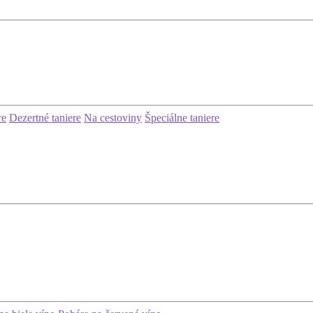
re
Dezertné taniere
Na cestoviny
Špeciálne taniere