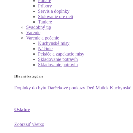
Poháre
Príbory
Servis a doplnky
Stolovanie pre deti
Taniere
Svadobný tip
Varenie
Varenie a pečenie
Kuchynské misy
Náčinie
Pekáče a zapekacie misy
Skladovanie potravín
Skladovanie potravín
Hlavné kategórie
Doplnky do bytu
Darčekové poukazy
Deň Matiek
Kuchynské
Ostatné
Zobraziť všetko