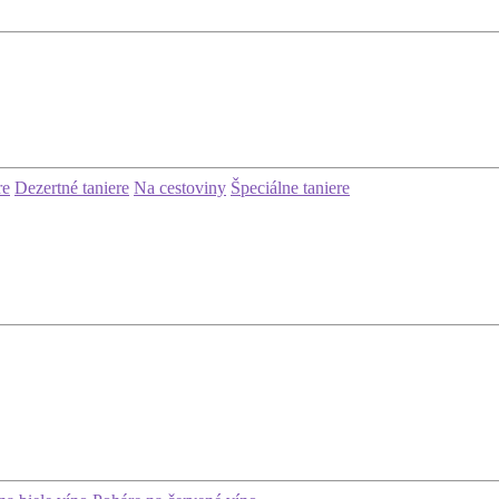
re
Dezertné taniere
Na cestoviny
Špeciálne taniere