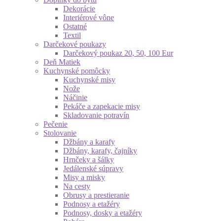
Dekorácie
Interiérové vône
Ostatné
Textil
Darčekové poukazy
Darčekový poukaz 20, 50, 100 Eur
Deň Matiek
Kuchynské pomôcky
Kuchynské misy
Nože
Náčinie
Pekáče a zapekacie misy
Skladovanie potravín
Pečenie
Stolovanie
Džbány a karafy
Džbány, karafy, čajníky
Hrnčeky a šálky
Jedálenské súpravy
Misy a misky
Na cesty
Obrusy a prestieranie
Podnosy a etažéry
Podnosy, dosky a etažéry