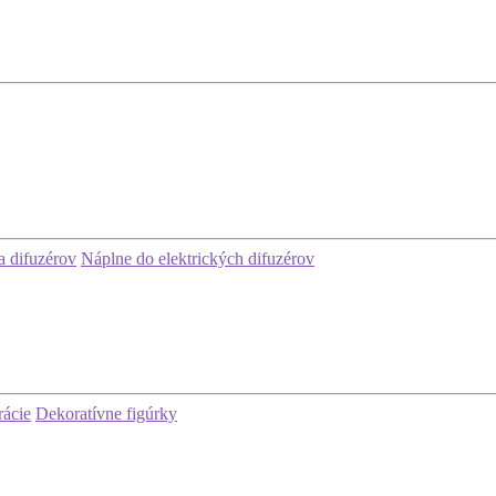
 difuzérov
Náplne do elektrických difuzérov
rácie
Dekoratívne figúrky