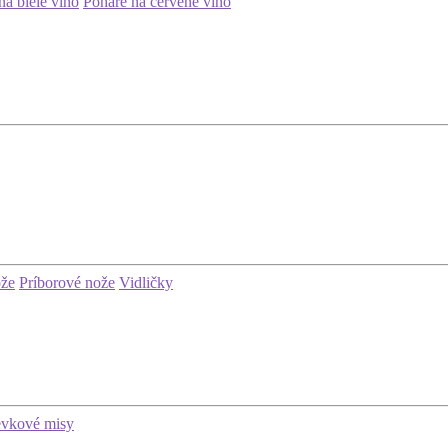
na biele víno
Poháre na červené víno
ože
Príborové nože
Vidličky
evkové misy