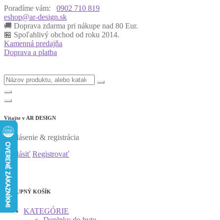
Poradíme vám:
0902 710 819
eshop@ar-design.sk
🚚 Doprava zdarma pri nákupe nad 80 Eur.
🏪 Spoľahlivý obchod od roku 2014.
Kamenná predajňa
Doprava a platba
Vitajte v
AR DESIGN
Prihlásenie & registrácia
Prihlásiť
Registrovať
0
0
NÁKUPNÝ KOŠÍK
KATEGÓRIE
Doplnky do bytu