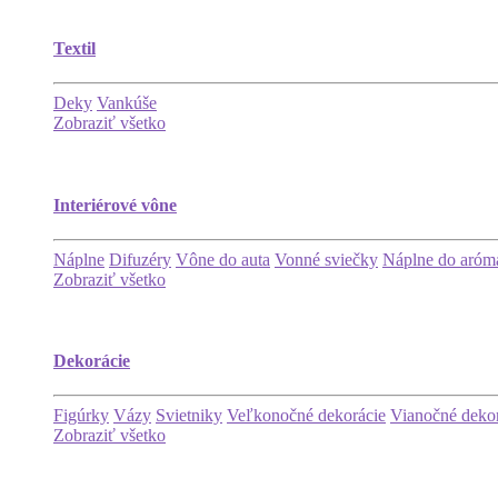
Textil
Deky
Vankúše
Zobraziť všetko
Interiérové vône
Náplne
Difuzéry
Vône do auta
Vonné sviečky
Náplne do aróma
Zobraziť všetko
Dekorácie
Figúrky
Vázy
Svietniky
Veľkonočné dekorácie
Vianočné deko
Zobraziť všetko