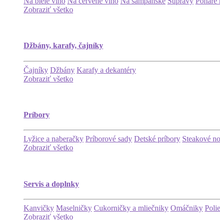
Na biele víno
Na červené víno
Na šampanské
Súpravy
Poháre 
Zobraziť všetko
Džbány, karafy, čajníky
Čajníky
Džbány
Karafy a dekantéry
Zobraziť všetko
Príbory
Lyžice a naberačky
Príborové sady
Detské príbory
Steakové n
Zobraziť všetko
Servis a doplnky
Kanvičky
Maselničky
Cukorničky a mliečniky
Omáčniky
Poli
Zobraziť všetko