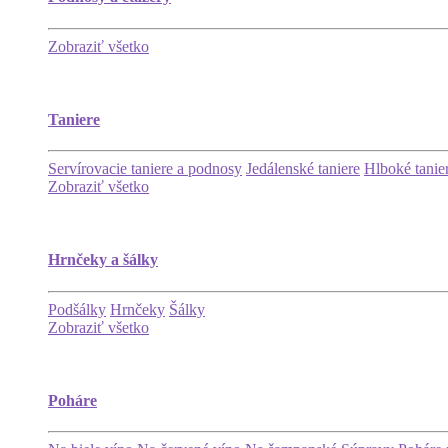
Zobraziť všetko
Taniere
Servírovacie taniere a podnosy
Jedálenské taniere
Hlboké tanie
Zobraziť všetko
Hrnčeky a šálky
Podšálky
Hrnčeky
Šálky
Zobraziť všetko
Poháre